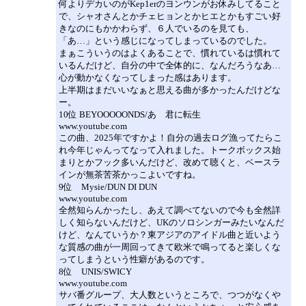
何よりデカいのがKep1erのヨンウンがお休みしてること
で、シャオさんとかチェヒョンとかヒエとかもすごい好
きなのにもかかわらず、６人でいるのを見ても、
「あ…」という感じになってしまっているのでした。
まぁこういうのはよくあることで、慣れているは慣れて
いるんだけど、自分の中で全体的に、なんだろうなあ…
心が動かなくなってしまった感はあります。
上半期はまだいいなぁと思える曲が多かったんだけどな
ー。
10位 BEYOOOOONDS/あゝ君に転生
www.youtube.com
この曲、2025年ですかよ！自分の過去ログ漁ってたらこ
れ今年じゃんってなって入れました。トークボックス始
まりとかフック多いんだけど、改めて聴くと、ベースラ
インが無茶苦茶かっこよいですね。
9位 Mysie/DUN DI DUN
www.youtube.com
全然知らんかったし、あえて調べてないので今も全然詳
しく知らないんだけど、UKのソロシンガーみたいなんだ
けど、なんていうか？東アジアのアイドル曲と近いよう
な質感の曲が一周回ってきて欧米で鳴ってると楽しくな
ってしまうという性癖があるのです。
8位 UNIS/SWICY
www.youtube.com
サバ番グループ、大人数というところで、つつがなくや