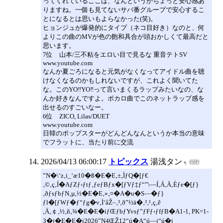
ってくれているここは、なんというかちょっと安心感あ
りますね。一個も見てないサバ番グループで安心するこ
とになるとは思いもよらなかった(笑)。
ヒョンジュが爆発的にタイプ（ネコ目好き）なのと、何
よりこの曲のMVが色の飽和具合が頭おかしくて最高だと
思います。
7位 山本/三不粘をエロい目で見るな 重音テトSV
www.youtube.com
なんか夏ごろになると元気がなくなってアイドル曲を聴
けなくなるのかもしれないですが、これよく聞いてた
な。このYO‼YO‼って言いまくるラップみたいなの、な
んか好きなんですよ。ボカロ曲でこのネットラップ感を
出せるのすごいなー。
6位 ZICO, Lilas/DUET
www.youtube.com
日韓のポップスターがどんどんなんというか本当の意味
でフラットに、当たり前に交流
2026/04/13 06:00:17
トピックス
湯浅タン
”N�\‘z‚i_‘æ10�ß�E�E‚±‚ÌƒQ�[ƒ€
‚©‚ç‚Í�AƒZƒ‹ƒtƒ‚ƒeƒBƒx�[ƒVƒ‡ƒ“”\—Í‚Á‚Ä‚Èƒe�[ƒ}
‚ðƒsƒbƒN‚µ‚½�E�E‚»‚¤�A�u�S—�ƒ}
ƒl�[ƒWƒ�ƒ“ƒg�v‚Ì‘åŽ–‚³‚ð”½ä�‚³‚¹‚ç‚ê
‚Ä‚￠‚½‚ñ‚¾�E�E�iƒŒƒbƒYvsƒ”ƒFƒ‹ƒfƒB�A1-1, PK=1-
3�j�E�E�i2026”N4ŒŽ12“ú�A“ú—j“ú�j