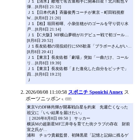
Ｊ１【清水】敵地で名古屋相手に開幕白星！北川航也Ｖ
弾…[8月8日 21:32]
Ｊ１【日本代表】斉藤俊秀コーチが東京－町田戦視察
W…[8月8日 21:20]
Ｊ１【柏】垣田裕暉、小泉佳穂がのゴールを守り切り水
戸…[8月8日 21:14]
Ｊ１【C大阪】MF横山夢樹がJ1デビュー戦で初ゴール…
[8月8日 20:52]
Ｊ１長友佑都の現役続行にSNS歓喜「ブラボーさんがい…
[8月8日 20:41]
Ｊ１【東京】長友佑都「劇場」突如「一曲だけ、コール
リ…[8月8日 19:39]
Ｊ１【東京】長友佑都「また進化した自分をピッチで」
四…[8月8日 19:23]
Ｊ
2026/08/08 11:10:58
スポニチ Sponichi Annex
ス
ポーツニッポン
東京VのDF林尚輝が開幕戦白星を約束 先週亡くなった
祖父に「いい結果を届けたい」
［ 2026年8月8日 09:50 ］ サッカー
横浜Mの超新星MF三井寺を育てた街クラブの存在 財前
宣之氏が…
浦和 チョウ貴裁監督、初陣黒星「記憶と記録に残るゲ