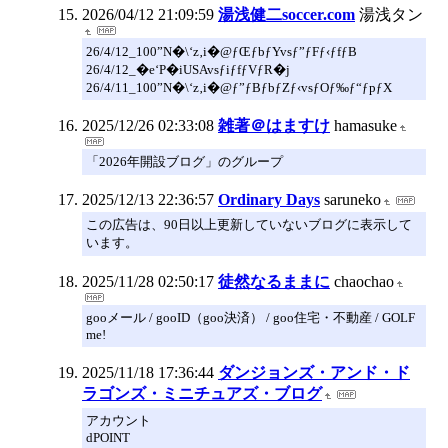
2026/04/12 21:09:59
湯浅健二soccer.com
湯浅タン
26/4/12_100”N�\‘z‚i�@ƒŒƒbƒYvsƒ”ƒFƒ‹ƒfƒB
26/4/12_�e‘P�iUSAvsƒiƒfƒVƒR�j
26/4/11_100”N�\‘z‚i�@ƒ”ƒBƒbƒZƒ‹vsƒOƒ‰ƒ“ƒpƒX
2025/12/26 02:33:08
雑著＠はますけ
hamasuke
「2026年開設ブログ」のグループ
2025/12/13 22:36:57
Ordinary Days
saruneko
この広告は、90日以上更新していないブログに表示して
います。
2025/11/28 02:50:17
徒然なるままに
chaochao
gooメール / gooID（goo決済） / goo住宅・不動産 / GOLF
me!
2025/11/18 17:36:44
ダンジョンズ・アンド・ド
ラゴンズ・ミニチュアズ・ブログ
アカウント
dPOINT