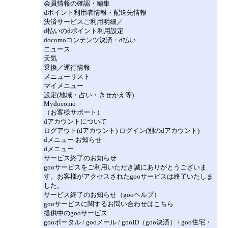
会員情報の確認・編集
dポイント利用者情報・配送先情報
決済サービスご利用明細／
d払いのdポイント利用設定
docomoコンテンツ決済・d払い
ニュース
天気
乗換／運行情報
メニューリスト
マイメニュー
設定(地域・占い・きせかえ等)
Mydocomo
（お客様サポート）
dアカウントについて
ログアウト(dアカウント) ログイン(別のdアカウント)
dメニュー お知らせ
dメニュー
サービス終了のお知らせ
gooサービスをご利用いただき誠にありがとうございま
す。お客様がアクセスされたgooサービスは終了いたしま
した。
サービス終了のお知らせ（gooヘルプ）
gooサービスに関するお問い合わせはこちら
提供中のgooサービス
gooポータル / gooメール / gooID（goo決済） / goo住宅・