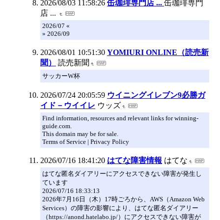
2026/08/03 11:58:26
缶珈琲専門店 ...
缶珈琲専門
店 ...
2026/07 «
» 2026/09
2026/08/01 10:51:30
YOMIURI ONLINE（読売新
聞）
読売新聞
サッカーW杯
2026/07/24 20:05:59
ウイニングイレブン9必勝ガ
イド－ウイイレ
ウッズ
Find information, resources and relevant links for winning-
guide.com.
This domain may be for sale.
Terms of Service | Privacy Policy
2026/07/16 18:41:20
はてな障害情報
はてな
はてな匿名ダイアリーにアクセスできない障害が発生し
ています
2026/07/16 18:33:13
2026年7月16日（木）17時ごろから、AWS（Amazon Web
Services）の障害の影響により、はてな匿名ダイアリー
（https://anond.hatelabo.jp/）にアクセスできない障害が