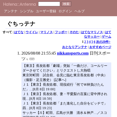
アンテナ
シンプル
ユーザー登録
ログイン
ヘルプ
ぐちっテナ
すべて
|
はてな
|
ウイイレ
|
マリノス
|
フッボー
|
そのた
|
はてなマリノス
|
はて
なサッカー
|
ゲーム
1
2
3
4
5
6
次の20件>
おとなりアンテナ
|
おすすめページ
2026/08/08 21:55:45
nikkansports.com
日刊スポー
ツ
【東京】長友佑都「劇場」突如「一曲だけ、コールリー
ダーさせてください」とリクエストし大熱唱
東京対町田 試合前、会見に臨む東京長友佑都（中央）
（撮影・足立雅史） [記事へ]
Ｊ１【東京】長友佑都、現役続行「何でＷ杯負けたん
だ」…[8月 8日 19:00]
Ｊ１【東京】長友佑都、妻・平愛梨の言葉に背中押され
現…[8月 8日 18:59]
Ｊ１【東京】長友佑都「また進化した自分をピッチで」
四…[8月 8日 19:23]
サッカー【J1】町田、広島が大勝 清水＆神戸…／スコ