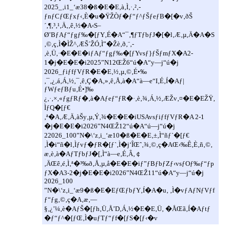
2025_‚i1_‘æ38�ß�E�E‚à‚Ì‚·‚²‚­
ƒnƒCƒŒƒxƒ‹‚È�u�ŸŽÒƒ�ƒ“ƒ^ƒŠƒeƒB�[�v‚ðŠ
´‚¶‚³‚¹‚Ä‚­‚ê‚½�A‹S–
Ø’BƒAƒ“ƒgƒ‰�[ƒY‚É�A“¯‚¶ƒTƒbƒJ�[�l‚Æ‚µ‚Ä�A�S
‚©‚ç‚Ì�ÌŽ^‚ÆŠ´ŽÓ‚Ì”�Žè‚ð‚¨‚­
‚è‚Ü‚·�E�E�iƒAƒ“ƒgƒ‰�[ƒYvsƒ}ƒŠƒmƒX�A2-
1�j�E�E�i2025”N12ŒŽ6“ú�A“y—j“ú�j
2026_ƒiƒfƒVƒR�E�E‚½‚µ‚©‚É•‰
‚¯‚¿‚á‚Á‚½‚¯‚ê‚Ç�A‚»‚ê‚Å‚à�A“à—e“I‚É‚Í�Aƒ|
ƒWƒeƒBƒu‚É•]‰
¿‚·‚×‚«ƒgƒRƒ�‚à�Aƒeƒ“ƒR�·‚è‚¾‚Á‚½‚ÆŽv‚¤�E�EŽŸ‚
ÌƒQ�[ƒ€
‚ª�A‚Æ‚Ä‚àŠy‚µ‚Ý‚¾�E�E�iUSAvsƒiƒfƒVƒR�A 2-1
�j�E�E�i2026”N4ŒŽ12“ú�A“ú—j“ú�j
22026_100”N�\‘z‚i_‘æ10�ß�E�E‚±‚Ì“ñƒ`�[ƒ€
‚Ì�i“ñ�l‚Ìƒvƒ�ƒR�[ƒ`‚Ì�j‘ÎŒˆ‚¾‚©‚ç�AŒ‹‰Ê‚È‚ñ‚©‚
æ‚è‚à�AƒTƒbƒJ�[‚Ì“à—e‚É‚Â‚￠
‚ÄŒê‚é‚Ì‚ª�³‰ð‚Å‚µ‚å�E�E�iƒ”ƒBƒbƒZƒ‹vsƒOƒ‰ƒ“ƒp
ƒX�A3-2�j�E�E�i2026”N4ŒŽ11“ú�A“y—j“ú�j
2026_100
”N�\‘z‚i_‘æ9�ß�E�EƒŒƒbƒY‚Í�A�u‚ ‚Ì�vƒAƒNƒVƒf
ƒ“ƒg‚©‚ç�A‚æ‚­—
§‚¿’¼‚è�AƒŠ�[ƒh‚Ü‚Å’D‚Á‚½�E�E‚Ü‚ �ÅŒã‚Í�Aƒtƒ
�ƒ“ƒ^�[ƒŒ‚Ì�uƒTƒ“ƒf�[ƒS�[ƒ‹�v