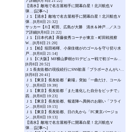
ア詳細[8月 8日 21:22]
【清水】敵地で名古屋相手に開幕白星！北川航也Ｖ
弾… [記事へ]
Ｊ１【清水】敵地で名古屋相手に開幕白星！北川航也Ｖ
弾…[8月8日 21:32]
サッカー【J1】町田、広島が大勝 清水＆神戸…／スコ
ア詳細[8月8日 21:22]
Ｊ１【日本代表】斉藤俊秀コーチが東京－町田戦視察
W…[8月8日 21:20]
Ｊ１【柏】垣田裕暉、小泉佳穂がのゴールを守り切り水
戸…[8月8日 21:14]
Ｊ１【C大阪】MF横山夢樹がJ1デビュー戦で初ゴール…
[8月8日 20:52]
Ｊ１長友佑都の現役続行にSNS歓喜「ブラボーさんがい…
[8月8日 20:41]
Ｊ１【東京】長友佑都「劇場」突如「一曲だけ、コール
リ…[8月8日 19:39]
Ｊ１【東京】長友佑都「また進化した自分をピッチで」
四…[8月8日 19:23]
Ｊ１【東京】長友佑都、報道陣へ異例のお願い「フライ
ン…[8月8日 19:15]
Ｊ１【東京】長友佑都、日の丸から「FC東京バージョ
ン…[8月8日 19:13]
【清水】敵地で名古屋相手に開幕白星！北川航也Ｖ
弾… [記事へ]