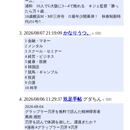
ーム」 …
浦和 10人でG大阪に3―4で敗れる キジェ監督「勝っ
たら万々歳…
16歳横浜M・MF三井寺 J1最年少開幕弾！ 秋春制新時
代の1号!!…
2026/08/07 21:19:09
かなりうつ。
1 金融・マネー
2 メンタル
3 スクール・セミナー
4 経営・ビジネス
5 健康・医療
6 韓国語
7 競馬・ギャンブル
8 投資
9 介護
10 科学
2026/08/06 11:29:37
玖足手帖
グダちん
2026-08-04
グラップラー刃牙を無料で読んだ精神障害者
萬画 感想
刃牙を読んで体調を崩した。濃過ぎたか？
#漫画 #グラップラー刃牙 #刃牙