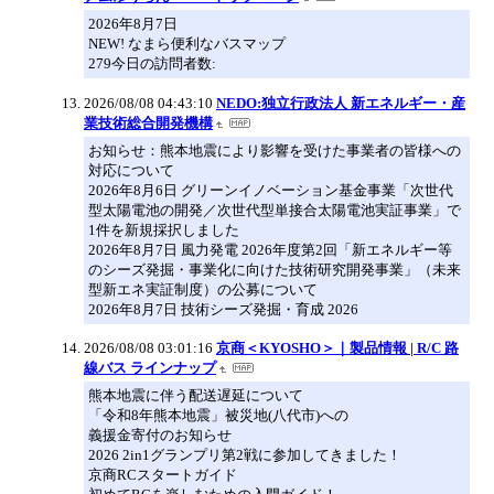
2026年8月7日
NEW! なまら便利なバスマップ
279今日の訪問者数:
2026/08/08 04:43:10
NEDO:独立行政法人 新エネルギー・産
業技術総合開発機構
お知らせ：熊本地震により影響を受けた事業者の皆様への
対応について
2026年8月6日 グリーンイノベーション基金事業「次世代
型太陽電池の開発／次世代型単接合太陽電池実証事業」で
1件を新規採択しました
2026年8月7日 風力発電 2026年度第2回「新エネルギー等
のシーズ発掘・事業化に向けた技術研究開発事業」（未来
型新エネ実証制度）の公募について
2026年8月7日 技術シーズ発掘・育成 2026
2026/08/08 03:01:16
京商＜KYOSHO＞｜製品情報 | R/C 路
線バス ラインナップ
熊本地震に伴う配送遅延について
「令和8年熊本地震」被災地(八代市)への
義援金寄付のお知らせ
2026 2in1グランプリ第2戦に参加してきました！
京商RCスタートガイド