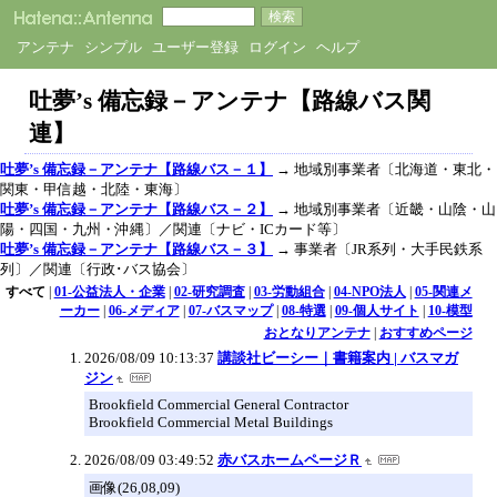
アンテナ
シンプル
ユーザー登録
ログイン
ヘルプ
吐夢’s 備忘録－アンテナ【路線バス関
連】
吐夢’s 備忘録－アンテナ【路線バス－１】
→ 地域別事業者〔北海道・東北・
関東・甲信越・北陸・東海〕
吐夢’s 備忘録－アンテナ【路線バス－２】
→ 地域別事業者〔近畿・山陰・山
陽・四国・九州・沖縄〕／関連〔ナビ・ICカード等〕
吐夢’s 備忘録－アンテナ【路線バス－３】
→ 事業者〔JR系列・大手民鉄系
列〕／関連〔行政･バス協会〕
すべて
|
01-公益法人・企業
|
02-研究調査
|
03-労動組合
|
04-NPO法人
|
05-関連メ
ーカー
|
06-メディア
|
07-バスマップ
|
08-特選
|
09-個人サイト
|
10-模型
おとなりアンテナ
|
おすすめページ
2026/08/09 10:13:37
講談社ビーシー｜書籍案内 | バスマガ
ジン
Brookfield Commercial General Contractor
Brookfield Commercial Metal Buildings
2026/08/09 03:49:52
赤バスホームページＲ
画像(26,08,09)