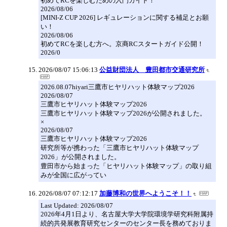
初めてRCを楽しむための入門ガイド！
2026/08/06
[MINI-Z CUP 2026] レギュレーションに関する補足とお願
い！
2026/08/06
初めてRCを楽しむ方へ。京商RCスタートガイド公開！
2026/0
2026/08/07 15:06:13
公益財団法人 豊田都市交通研究所
2026.08.07hiyari三鷹市ヒヤリハット体験マップ2026
2026/08/07
三鷹市ヒヤリハット体験マップ2026
三鷹市ヒヤリハット体験マップ2026が公開されました。
×
2026/08/07
三鷹市ヒヤリハット体験マップ2026
研究所等が携わった「三鷹市ヒヤリハット体験マップ
2026」が公開されました。
豊田市から始まった「ヒヤリハット体験マップ」の取り組
みが全国に広がってい
2026/08/07 07:12:17
加藤博和の世界へようこそ！！
Last Updated: 2026/08/07
2026年4月1日より、名古屋大学大学院環境学研究科附属持
続的共発展教育研究センターのセンター長を務めておりま