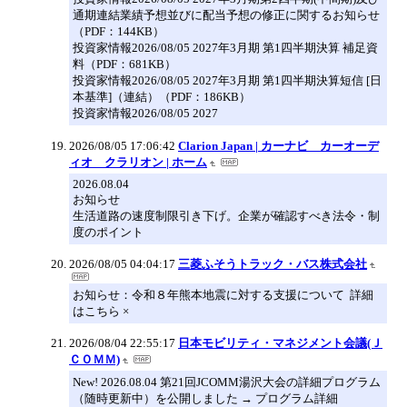
通期連結業績予想並びに配当予想の修正に関するお知らせ
（PDF：144KB）
投資家情報2026/08/05 2027年3月期 第1四半期決算 補足資
料（PDF：681KB）
投資家情報2026/08/05 2027年3月期 第1四半期決算短信 [日
本基準]（連結）（PDF：186KB）
投資家情報2026/08/05 2027
2026/08/05 17:06:42
Clarion Japan | カーナビ カーオーデ
ィオ クラリオン | ホーム
2026.08.04
お知らせ
生活道路の速度制限引き下げ。企業が確認すべき法令・制
度のポイント
2026/08/05 04:04:17
三菱ふそうトラック・バス株式会社
お知らせ：令和８年熊本地震に対する支援について 詳細
はこちら ×
2026/08/04 22:55:17
日本モビリティ・マネジメント会議(Ｊ
ＣＯＭＭ)
New! 2026.08.04 第21回JCOMM湯沢大会の詳細プログラム
（随時更新中）を公開しました → プログラム詳細