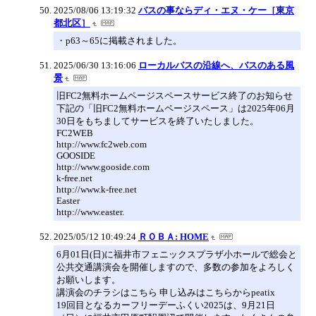
2025/08/06 13:19:32
バスの事ならディ・エヌ・ケー［東京
都北区］
・p63～65に掲載されました。
2025/06/30 13:16:06
ローカルバスの沿線へ、バスのある風
景
旧FC2無料ホームページスペースサービス終了のお知らせ
下記の「旧FC2無料ホームページスペース」は2025年06月
30日をもちましてサービスを終了いたしました。
FC2WEB
http://www.fc2web.com
GOOSIDE
http://www.gooside.com
k-free.net
http://www.k-free.net
Easter
http://www.easter.
2025/05/12 10:49:24
ＲＯＢＡ: HOME
6月01日(日)に福井市フェニックスプラザ小ホールで総会と
公共交通講演会を開催しますので、多数の参加をよろしく
お願いします。
講演会のチラシはこちら 申し込みはこちらからpeatix
19回目となるカーフリーデーふくい2025は、9月21日