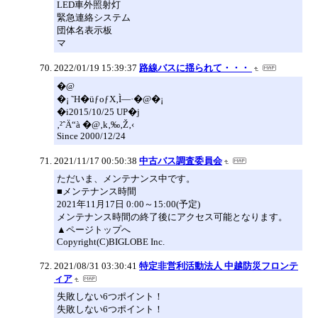
LED車外照射灯
緊急連絡システム
団体名表示板
マ
2022/01/19 15:39:37
路線バスに揺られて・・・
�@
�¡ ˜H�üƒoƒX‚Ì—·�@�¡
�i2015/10/25 UP�j
‚²ˆÄ“à �@‚k‚‰‚Ž‚‹
Since 2000/12/24
2021/11/17 00:50:38
中古バス調査委員会
ただいま、メンテナンス中です。
■メンテナンス時間
2021年11月17日 0:00～15:00(予定)
メンテナンス時間の終了後にアクセス可能となります。
▲ページトップへ
Copyright(C)BIGLOBE Inc.
2021/08/31 03:30:41
特定非営利活動法人 中越防災フロンテ
ィア
失敗しない6つポイント！
失敗しない6つポイント！