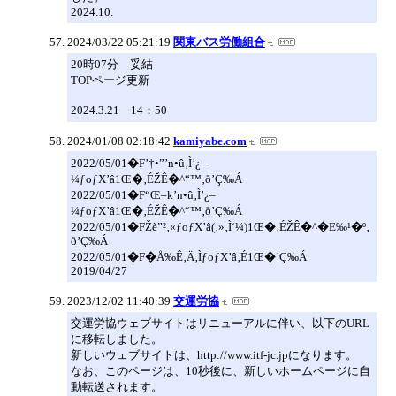
2024.10.
2024/03/22 05:21:19
関東バス労働組合
20時07分 妥結
TOPページ更新
2024.3.21 14：50
2024/01/08 02:18:42
kamiyabe.com
2022/05/01�F’†•”’n•û‚Ì’¿–
¼ƒoƒX’â1Œ�‚ÉŽÊ�^“™‚ð’Ç‰Á
2022/05/01�F“Œ–k’n•û‚Ì’¿–
¼ƒoƒX’â1Œ�‚ÉŽÊ�^“™‚ð’Ç‰Á
2022/05/01�FŽè”²‚«ƒoƒX’â(‚»‚Ì‘¼)1Œ�‚ÉŽÊ�^�E‰¹�º‚
ð’Ç‰Á
2022/05/01�F�Å‰Ê‚Ä‚ÌƒoƒX’â‚É1Œ�’Ç‰Á
2019/04/27
2023/12/02 11:40:39
交運労協
交運労協ウェブサイトはリニューアルに伴い、以下のURL
に移転しました。
新しいウェブサイトは、http://www.itf-jc.jpになります。
なお、このページは、10秒後に、新しいホームページに自
動転送されます。