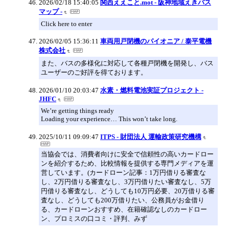
2026/02/18 15:40:05
関西ええこと.mot - 阪神地域えきバス
マップ -
Click here to enter
2026/02/05 15:36:11
車両用戸閉機のパイオニア / 泰平電機
株式会社
また、バスの多様化に対応して各種戸閉機を開発し、バス
ユーザーのご好評を得ております。
2026/01/10 20:03:47
水素・燃料電池実証プロジェクト -
JHFC
We’re getting things ready
Loading your experience… This won’t take long.
2025/10/11 09:09:47
ITPS - 財団法人 運輸政策研究機構
当協会では、消費者向けに安全で信頼性の高いカードロー
ンを紹介するため、比較情報を提供する専門メディアを運
営しています。(カードローン記事：1万円借りる審査な
し、2万円借りる審査なし、3万円借りたい審査なし、5万
円借りる審査なし、どうしても10万円必要、20万借りる審
査なし、どうしても200万借りたい、公務員がお金借り
る、カードローンおすすめ、在籍確認なしのカードロー
ン、プロミスの口コミ・評判、みず