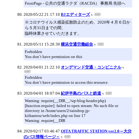
FrontPage - 公共の交通ラクダ（RACDA） 事務局 先頭へ
2020/05/22 21:17:10
BJエディターズ
※コロナウイルス感染拡散防止のため、2020年４月６日か
ら５月31日までの間、
臨時休業させていただきます。
2020/05/11 15:28:39
横浜交通労働組合
Forbidden
You don’t have permission on this
2020/04/01 21:22:10
オンデマンド交通・コンビニクル
Forbidden
You don’t have permission to access this resource.
2020/04/01 18:07:04
紀伊半島のバスと鉄道
Warning: require(__DIR__/wp-blog-header.php)
[function.require]: failed to open stream: No such file or
directory in /home/users/2/raindrop.jp-
kiihantou/web/index.php on line 17
Warning: require(__DIR
2020/02/17 03:46:47
OITA TRAFFIC STATION ver2.0～大分
のバス情報ページ～