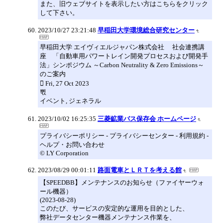
また、旧ウェブサイトを表示したい方はこちらをクリック
して下さい。
2023/10/27 23:21:48
早稲田大学環境総合研究センター
早稲田大学 エイヴィエルジャパン株式会社 社会連携講
座 「自動車用パワートレイン開発プロセスおよび開発手
法」シンポジウム ～Carbon Neutrality & Zero Emissions～
のご案内
 Fri, 27 Oct 2023
쀣
イベント, ジェネラル
2023/10/02 16:25:35
三菱鉱業バス保存会 ホームページ
プライバシーポリシー - プライバシーセンター - 利用規約 -
ヘルプ・お問い合わせ
© LY Corporation
2023/08/29 00:01:11
路面電車とＬＲＴを考える館
【SPEEDBB】メンテナンスのお知らせ（ファイヤーウォ
ール機器）
(2023-08-28)
このたび、サービスの安定的な運用を目的とした、
弊社データセンター機器メンテナンス作業を、