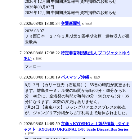
2026年12月期 中間期決算報告 資料掲載のお知らせ
2026年08月07日
2026年12月期 中間期決算報告 資料掲載のお知らせ
2026/08/08 18:00:34
交通新聞社
2026.08.07
ＪＲ西日本 ２７年３月期第１四半期決算 運輸収入が過
去最高
2026/08/08 17:38:22
特定非営利活動法人 プロジェクトゆう
あい
フォロー
2026/08/08 15:30:19
バスマップ沖縄
8月12日 【カリー観光（石垣島）】 55番の時刻が変更され
ます。離島ターミナル発の時間が毎時00分・30分から10
分・40分に、空港発の時間が毎時20分・50分から5分・35
分になります。本数の変更はありません。
7月24日 【東京バス】 ジャングリアエクスプレスの終点
が、ジャングリア沖縄から古宇利島まで延伸されました。
2026/08/08 14:09:59
京商＜KYOSHO＞｜製品情報 | ダイキ
ャスト | KYOSHO ORIGINAL 1/80 Scale Diecast Bus Series