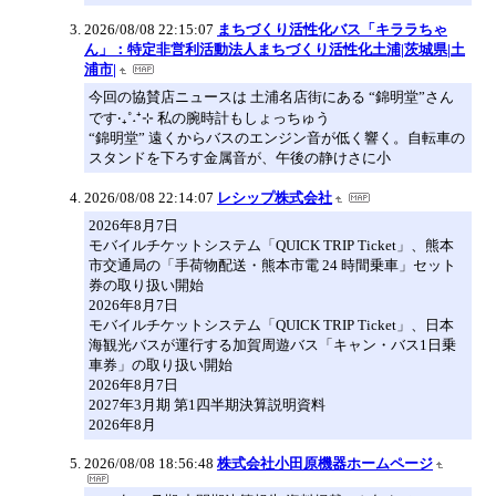
2026/08/08 22:15:07
まちづくり活性化バス「キララちゃ
ん」：特定非営利活動法人まちづくり活性化土浦|茨城県|土
浦市|
今回の協賛店ニュースは 土浦名店街にある “錦明堂”さん
です‧₊˚˖⁺⊹ 私の腕時計もしょっちゅう
“錦明堂” 遠くからバスのエンジン音が低く響く。自転車の
スタンドを下ろす金属音が、午後の静けさに小
2026/08/08 22:14:07
レシップ株式会社
2026年8月7日
モバイルチケットシステム「QUICK TRIP Ticket」、熊本
市交通局の「手荷物配送・熊本市電 24 時間乗車」セット
券の取り扱い開始
2026年8月7日
モバイルチケットシステム「QUICK TRIP Ticket」、日本
海観光バスが運行する加賀周遊バス「キャン・バス1日乗
車券」の取り扱い開始
2026年8月7日
2027年3月期 第1四半期決算説明資料
2026年8月
2026/08/08 18:56:48
株式会社小田原機器ホームページ