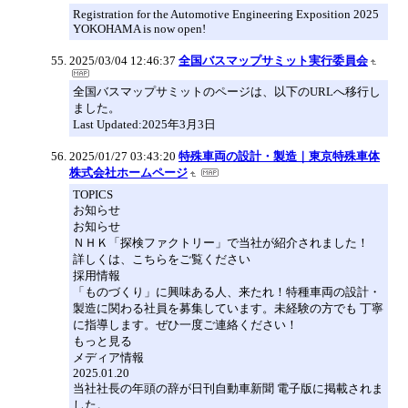
Registration for the Automotive Engineering Exposition 2025
YOKOHAMA is now open!
2025/03/04 12:46:37
全国バスマップサミット実行委員会
全国バスマップサミットのページは、以下のURLへ移行し
ました。
Last Updated:2025年3月3日
2025/01/27 03:43:20
特殊車両の設計・製造｜東京特殊車体
株式会社ホームページ
TOPICS
お知らせ
お知らせ
ＮＨＫ「探検ファクトリー」で当社が紹介されました！
詳しくは、こちらをご覧ください
採用情報
「ものづくり」に興味ある人、来たれ！特種車両の設計・
製造に関わる社員を募集しています。未経験の方でも 丁寧
に指導します。ぜひ一度ご連絡ください！
もっと見る
メディア情報
2025.01.20
当社社長の年頭の辞が日刊自動車新聞 電子版に掲載されま
した。