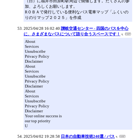
（日）に福井市田原町駅周辺で開催します。たくさんの参
加、よろしくお願いします。
RＯＢＡで発行している便利なバス電車マップ「ふくいの
りのりマップ２０２５」を作成
2025/04/28 16:02:40
讃岐交通センター - 四国のバスを中心
に、さまざまなバスについて語り合うスペースです！
About
Services
Unsubscribe
Privacy Policy
Disclaimer
About
Services
Unsubscribe
Privacy Policy
Disclaimer
About
Services
Unsubscribe
Privacy Policy
Disclaimer
Your online success is
our top priority
U
2025/04/02 19:28:58
日本の自動車技術240選 / バス