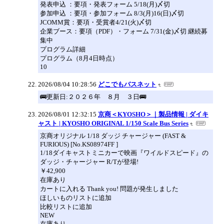
発表申込 ：要項・発表フォーム 5/18(月)〆切
参加申込 ：要項・参加フォーム 8/3(月)16(日)〆切
JCOMM賞：要項・受賞者4/21(火)〆切
企業ブース：要項（PDF）・フォーム 7/31(金)〆切 継続募
集中
プログラム詳細
プログラム（8月4日時点）
10
2026/08/04 10:28:56
どこでもバスネット
🚌更新日:２０２６年 ８月 ３日🚌
2026/08/01 12:32:15
京商＜KYOSHO＞｜製品情報 | ダイキ
ャスト | KYOSHO ORIGINAL 1/150 Scale Bus Series
京商オリジナル 1/18 ダッジ チャージャー (FAST &
FURIOUS) [No.KS08974FF ]
1/18ダイキャストミニカーで映画『ワイルドスピード』の
ダッジ・チャージャー R/Tが登場!
￥42,900
在庫あり
カートに入れる Thank you! 問題が発生しました
ほしいものリストに追加
比較リストに追加
NEW
在庫あり