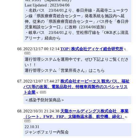
Last Updated : 2023/04/06
・名鉄バス 23/04/01より、春日井線・高蔵寺ニュータウ
ン線「県医療療育総合センター」発着系統を施設内へ延
伸。従来の「県医療療育総合センター」バス停を「春日井
児童相談センター口」に改称（23/04/06追加）
・岐阜バス 23/04/01より、笠松県庁線を「OKBぎふ清流
アリーナ」経由から
2022/12/17 00:12:14
TOP | 株式会社ディケイ総合研究所
運行管理システムを運用中です。ぜひ下記よりご覧くださ
い！！
運行管理システム「営業所長さん」はこちら
2022/12/07 17:44:27
株式会社オービーエス 観光バス、福祉
バス等の改装、電装品取付、特種車両製作のスペシャリス
ト企業
＜感染予防対策商品＞
2022/10/31 21:24:38
天龍ホールディングス株式会社 事業
（シート、FWP、FRP、太陽熱温水器、航空機、緑化）
22.10.31
ジャンボフェリー内覧会