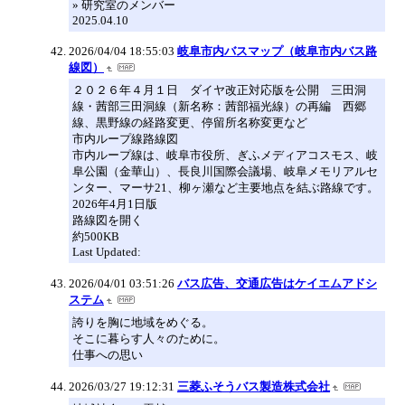
» 研究室のメンバー
2025.04.10
2026/04/04 18:55:03
岐阜市内バスマップ（岐阜市内バス路
線図）
２０２６年４月１日 ダイヤ改正対応版を公開 三田洞
線・茜部三田洞線（新名称：茜部福光線）の再編 西郷
線、黒野線の経路変更、停留所名称変更など
市内ループ線路線図
市内ループ線は、岐阜市役所、ぎふメディアコスモス、岐
阜公園（金華山）、長良川国際会議場、岐阜メモリアルセ
ンター、マーサ21、柳ヶ瀬など主要地点を結ぶ路線です。
2026年4月1日版
路線図を開く
約500KB
Last Updated:
2026/04/01 03:51:26
バス広告、交通広告はケイエムアドシ
ステム
誇りを胸に地域をめぐる。
そこに暮らす人々のために。
仕事への思い
2026/03/27 19:12:31
三菱ふそうバス製造株式会社