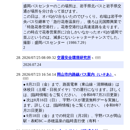
盛岡バスセンターのこの場所は、岩手県北バスと岩手県交
通が場所を分け合って並びます。
この日は、オバQが2台もいたのでびっくり。右端は岩手中
央バス引継車で「急行花巻温泉行」、後ろは元国際興業で
「特急花巻空港行」。花巻空港行は高速道路を走ります。
この時点で花巻営業所に2台しかいなかったオバQが盛岡で
並ぶというのは、滅多にないシャッターチャンスでした。
撮影：盛岡バスセンター（1986.7.29）
2
2026/07/25 08:09:32
交通安全環境研究所
2026.07.24
2026/07/23 16:54:14
岡山市内路線バス案内（いそあ）
● 8月21日（金）まで、路面電車（東山線・清輝橋線）は
休校日（土曜・日祝ダイヤ）での運行になります。詳しく
は、[臨時情報] をご覧ください。（令和8年7月21日更新）
● 次は8月16日（日）、宇野バスが運賃無料デーを実施し
ます。詳しくは、[臨時情報] をご覧ください。（令和8年7
月21日更新）
● 9月18日（金）までの特定日（月2回）、宇野バスが岡山
駅・表町BC⇔赤穂温泉の臨時直行便（有料・