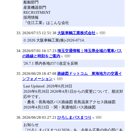
船舶部門
産業機器部門
RECRUITMENT
採用情報
『住江工業』はこんな会社
2026/07/15 12:51:38
大阪車輌工業株式会社
© 2026 大阪車輌工業(株)-2026-0714.
2026/07/01 16:17:23
埼玉交通情報｜埼玉県全域の電車バス
の路線と時刻をご案内
'26.7.1 県内各地の7/1改定を反映
2026/06/29 18:47:08
路線図ドットコム 東海地方の交通イ
ンフォメーション
Last Updated: 2026年6月28日
2026年6月28日 2026年4月1日からの変更について、順次対
応中です。
・桑名・長島地区バス路線図 長島温泉アクセス路線図
2026年4月23日 ・関・美濃地区バス路線図
2026/06/28 03:27:21
ひろしまバスまつり
お知らせ
「ひろしまバスまつり2026」を、今年も広島の中心部にあ