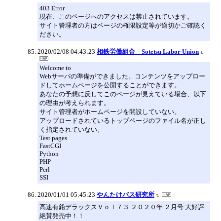
403 Error
現在、このページへのアクセスは禁止されています。
サイト管理者の方はページの権限設定等が適切かご確認く
ださい。
2020/02/08 04:43:23
相鉄労働組合 Sotetsu Labor Union
Welcome to
Webサーバの準備ができました。コンテンツをアップロー
ドしてホームページを公開することができます。
あなたの予想に反してこのページが見えている場合、以下
の理由が考えられます。
サイト管理者がホームページを開設していない。
アップロードされているトップページのファイル名が正し
く指定されていない。
Test pages
FastCGI
Python
PHP
Perl
SSI
2020/01/01 05:45:23
やんたけバス研究所
高速有鉛デラックスＶｏｌ７３ ２０２０年 ２月号 大好評
絶賛発売中！！