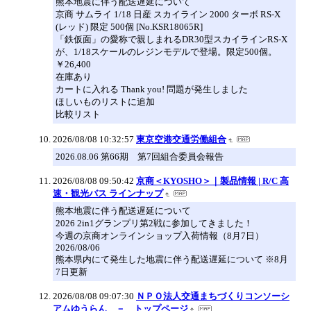
熊本地震に伴う配送遅延について
京商 サムライ 1/18 日産 スカイライン 2000 ターボ RS-X
(レッド) 限定 500個 [No.KSR18065R]
「鉄仮面」の愛称で親しまれるDR30型スカイラインRS-X
が、1/18スケールのレジンモデルで登場。限定500個。
￥26,400
在庫あり
カートに入れる Thank you! 問題が発生しました
ほしいものリストに追加
比較リスト
2026/08/08 10:32:57
東京空港交通労働組合
2026.08.06 第66期 第7回組合委員会報告
2026/08/08 09:50:42
京商＜KYOSHO＞｜製品情報 | R/C 高
速・観光バス ラインナップ
熊本地震に伴う配送遅延について
2026 2in1グランプリ第2戦に参加してきました！
今週の京商オンラインショップ入荷情報（8月7日）
2026/08/06
熊本県内にて発生した地震に伴う配送遅延について ※8月
7日更新
2026/08/08 09:07:30
ＮＰＯ法人交通まちづくりコンソーシ
アムゆうらん － トップページ