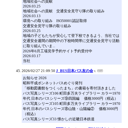
地域社会への貢献
2026.03.25
地域社会への貢献 交通安全見守り隊の取り組み
2026.03.13
環境への取り組み ISO50001認証取得
交通安全見守り隊の取り組み
2026.03.25
地域の子どもたちが安心して登下校できるよう、当社では
交通安全週間の期間中の下校時間帯に交通安全見守り活動
に取り組んでいま...
2026年6月工場見学予約サイト予約受付中
2026.03.17
当社
2026/02/27 21:09:50
J_BUS日本バス友の会
お知らせ 2026
昭和平成ボンネットバスめぐり発刊
「移動図書館をつくったまち」の書籍を寄付頂きました
バス写真シリーズ106 町田多万夫ライブラリー カラー1970
年代 日本のバスシリーズ⑨四国編 価格3000円（税込）
バス写真シリーズ105 町田多万夫ライブラリー カラー1970
年代 日本のバスシリーズ⑧山陰・山陽編② 価格3000円
（税込）
バス写真シリーズ33 懐かしの近畿日本鉄道