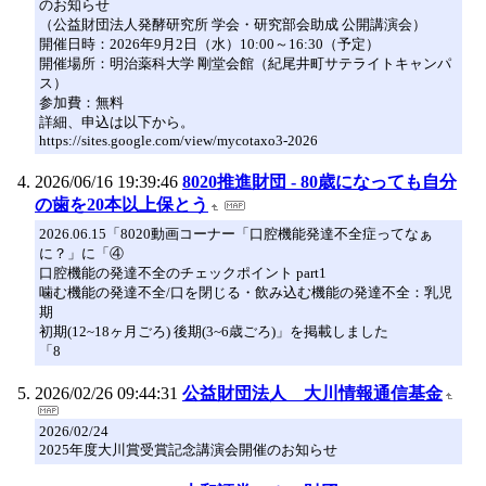
のお知らせ
（公益財団法人発酵研究所 学会・研究部会助成 公開講演会）
開催日時：2026年9月2日（水）10:00～16:30（予定）
開催場所：明治薬科大学 剛堂会館（紀尾井町サテライトキャンパ
ス）
参加費：無料
詳細、申込は以下から。
https://sites.google.com/view/mycotaxo3-2026
2026/06/16 19:39:46
8020推進財団 - 80歳になっても自分
の歯を20本以上保とう
2026.06.15「8020動画コーナー「口腔機能発達不全症ってなぁ
に？」に「④
口腔機能の発達不全のチェックポイント part1
噛む機能の発達不全/口を閉じる・飲み込む機能の発達不全：乳児
期
初期(12~18ヶ月ごろ) 後期(3~6歳ごろ)」を掲載しました
「8
2026/02/26 09:44:31
公益財団法人 大川情報通信基金
2026/02/24
2025年度大川賞受賞記念講演会開催のお知らせ