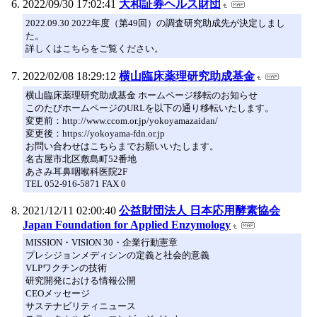
2022/09/30 17:02:41
大和証券ヘルス財団
2022.09.30 2022年度（第49回）の調査研究助成先が決定しまし
た。
詳しくはこちらをご覧ください。
2022/02/08 18:29:12
横山臨床薬理研究助成基金
横山臨床薬理研究助成基金 ホームページ移転のお知らせ
このたびホームページのURLを以下の通り移転いたします。
変更前：http://www.ccom.or.jp/yokoyamazaidan/
変更後：https://yokoyama-fdn.or.jp
お問い合わせはこちらまでお願いいたします。
名古屋市北区敷島町52番地
あさみ耳鼻咽喉科医院2F
TEL 052-916-5871 FAX 0
2021/12/11 02:00:40
公益財団法人 日本応用酵素協会
Japan Foundation for Applied Enzymology
MISSION・VISION 30・企業行動憲章
プレシジョンメディシンの定義と社会的意義
VLPワクチンの技術
研究開発における情報公開
CEOメッセージ
サステナビリティニュース