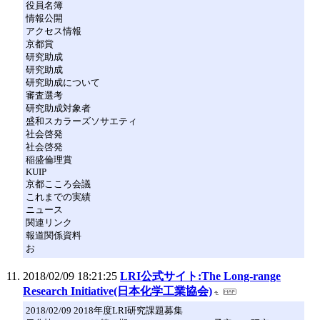
役員名簿
情報公開
アクセス情報
京都賞
研究助成
研究助成
研究助成について
審査選考
研究助成対象者
盛和スカラーズソサエティ
社会啓発
社会啓発
稲盛倫理賞
KUIP
京都こころ会議
これまでの実績
ニュース
関連リンク
報道関係資料
お
2018/02/09 18:21:25
LRI公式サイト:The Long-range
Research Initiative(日本化学工業協会)
2018/02/09 2018年度LRI研究課題募集