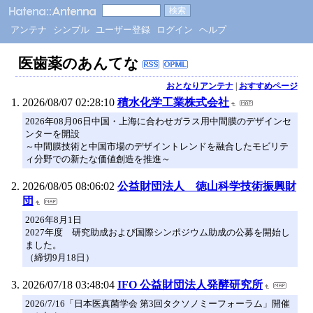
アンテナ
シンプル
ユーザー登録
ログイン
ヘルプ
医歯薬のあんてな
おとなりアンテナ
|
おすすめページ
2026/08/07 02:28:10
積水化学工業株式会社
2026年08月06日中国・上海に合わせガラス用中間膜のデザインセ
ンターを開設
～中間膜技術と中国市場のデザイントレンドを融合したモビリテ
ィ分野での新たな価値創造を推進～
2026/08/05 08:06:02
公益財団法人 徳山科学技術振興財
団
2026年8月1日
2027年度 研究助成および国際シンポジウム助成の公募を開始し
ました。
（締切9月18日）
2026/07/18 03:48:04
IFO 公益財団法人発酵研究所
2026/7/16「日本医真菌学会 第3回タクソノミーフォーラム」開催