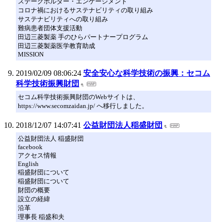
ステークホルダー・エンゲージメント
コロナ禍におけるサステナビリティの取り組み
サステナビリティへの取り組み
難病患者団体支援活動
田辺三菱製薬 手のひらパートナープログラム
田辺三菱製薬医学教育助成
MISSION
2019/02/09 08:06:24
安全安心な科学技術の振興：セコム
科学技術振興財団
セコム科学技術振興財団のWebサイトは、
https://www.secomzaidan.jp/ へ移行しました。
2018/12/07 14:07:41
公益財団法人稲盛財団
公益財団法人 稲盛財団
facebook
アクセス情報
English
稲盛財団について
稲盛財団について
財団の概要
設立の経緯
沿革
理事長 稲盛和夫