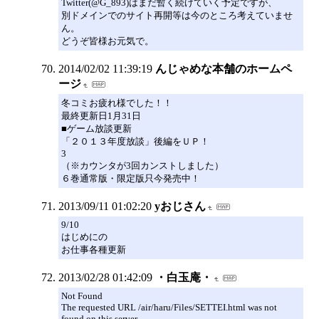
Twitter(@G_893)はまだ暫く続けていく予定ですが、
別ドメインでのサイト再開等は今のところ考えていませ
ん。
どうぞ皆様お元気で。
2014/02/02 11:39:19
んじゃめな本舗のホームペ
ージ
冬コミお疲れ様でした！！
最終更新日1月31日
■ゲーム放談更新
「２０１３年度放談」後編をＵＰ！
3
（※カウンタが3回カンストしました）
６巻通常版・限定版只今発売中！
2013/09/11 01:02:20
yおじさん
9/10
はじめにの
お仕事各種更新
2013/02/28 01:42:09
・白玉庵・
Not Found
The requested URL /air/haru/Files/SETTEI.html was not
found on this server.