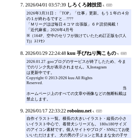
2026/04/01 03:57:39
しろくろ雑技団
2026年3月31日：「TOP」「仕事」更新。もう１年の４分
の１が終わるですと…!???
「Ｍリーグほぼ毎日４コマ 出張版」６Ｐ読切掲載！
「近代麻雀」2026年4月号
※（164P、空中のセリフが抜けていたため訂正版を(T人
T)）ｽﾐﾏｾﾝ
2026/01/29 22:24:48
kuu 手びねり陶こもの
2026.01.27. gooブログのサービスが終了したため、今ま
でのリンク先が表示されません。X,Instagram
は更新中です。
Copyright © 2013-2026 kuu All Rights
Reserved.
当
ホームページ上のすべての文章や画像などの無断転載は
禁止します。
2026/01/17 22:33:22
roboinu.net
自作イラスト一覧。横長の大きいイラスト・縦長の小さ
いイラスト中心で、着替犬シリーズも。 180x180サイズ
のアイコン素材です。個人サイトやブログ・SNSにてお使
いいただけます。 犬の男の子ジョンと気ままな女の子サ