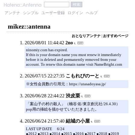
アンテナ
シンプル
ユーザー登録
ログイン
ヘルプ
mikez::antenna
おとなりアンテナ
|
おすすめページ
2026/08/01 11:44:42
2no
ninomiy.com has expired.
If this is your domain name you must renew it immediately
before it is deleted and permanently removed from your
account. To renew this domain name visit NameBright.com
2026/07/15 22:27:35
こもれびのーと
※女性会員数の引用元：https://utasadoyasa.jp/
2026/06/28 22:44:22
渋皮栗
「案山子の村の殺人」（楠谷 佑/東京創元社/26.4.30）
pop用の挿絵を描かせていただきました。
2026/06/24 21:57:40
結城の小屋
LAST UP DATE 6/24
●2012 ●2013 ●2014 ●2015 ●2016 ●2017 ●2018 ●2019