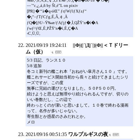
‰B‚³‚ê‚Ä‚È‚￠‚Ì‚ÍˆÈ‰º‚©‚ç�B�iR-18’�ˆÓ�j
—´“c‚¿‚á‚ñ by Šl‚é”L on pixiv
[PR] �‘“à�q‹óŒ” ƒrƒWƒlƒXƒzƒ“
�¡“–ƒTƒCƒg‚É‚Â‚￠‚Ä
ƒQ�[ƒ€/–Ÿ‰æ/ƒAƒjƒ�‚Ì‚QŽŸ‘n�ì�A
ƒwƒ^ƒŒ‚È‚PŽŸ‘n�ì‚È‚Ç�A
‹C‚Ü‚Ü‚
2021/09/19 19:24:11
||Φ|(|´|Д|`|)|Φ||＜Ｔドリー
ム（仮）
5/3 日記、ランス１０
5/8 追加
冬コミ新刊の艦これ本『おねがい皐月さん１０ 』です。
艦これサービス開始当初から長々と続けてきましたシリ
ーズですが、この度
無事に完結の運びとなりました。５０P５００円。
続けようと思えば無理やり続けられるんですが、切りの
いい巻数だし、この辺で
終わっとくのが潔いと思いまして。１０巻で終わる漫画
って、名作が多いじゃない。
寄生獣とか惑星のさみだれとか。
メロ
2021/09/16 00:51:35
ワルプルギスの夜