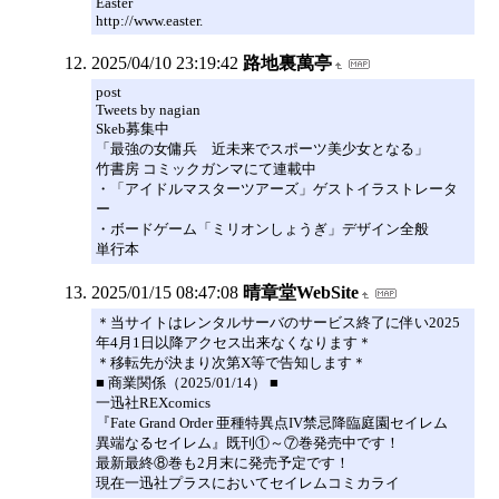
Easter
http://www.easter.
2025/04/10 23:19:42
路地裏萬亭
post
Tweets by nagian
Skeb募集中
「最強の女傭兵 近未来でスポーツ美少女となる」
竹書房 コミックガンマにて連載中
・「アイドルマスターツアーズ」ゲストイラストレータ
ー
・ボードゲーム「ミリオンしょうぎ」デザイン全般
単行本
2025/01/15 08:47:08
晴章堂WebSite
＊当サイトはレンタルサーバのサービス終了に伴い2025
年4月1日以降アクセス出来なくなります＊
＊移転先が決まり次第X等で告知します＊
■ 商業関係（2025/01/14） ■
一迅社REXcomics
『Fate Grand Order 亜種特異点IV禁忌降臨庭園セイレム
異端なるセイレム』既刊①～⑦巻発売中です！
最新最終⑧巻も2月末に発売予定です！
現在一迅社プラスにおいてセイレムコミカライ