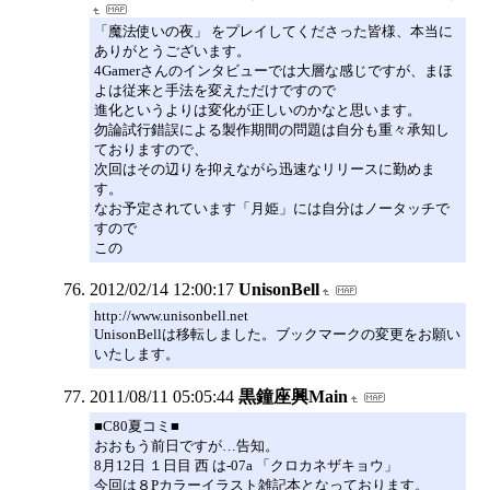
「魔法使いの夜」 をプレイしてくださった皆様、本当に
ありがとうございます。
4Gamerさんのインタビューでは大層な感じですが、まほ
よは従来と手法を変えただけですので
進化というよりは変化が正しいのかなと思います。
勿論試行錯誤による製作期間の問題は自分も重々承知し
ておりますので、
次回はその辺りを抑えながら迅速なリリースに勤めま
す。
なお予定されています「月姫」には自分はノータッチで
すので
この
2012/02/14 12:00:17
UnisonBell
http://www.unisonbell.net
UnisonBellは移転しました。ブックマークの変更をお願い
いたします。
2011/08/11 05:05:44
黒鐘座興Main
■C80夏コミ■
おおもう前日ですが…告知。
8月12日 １日目 西 は-07a 「クロカネザキョウ」
今回は８Pカラーイラスト雑記本となっております。