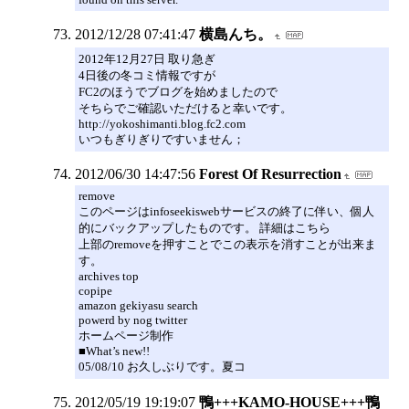
2012/12/28 07:41:47
横島んち。
2012年12月27日 取り急ぎ
4日後の冬コミ情報ですが
FC2のほうでブログを始めましたので
そちらでご確認いただけると幸いです。
http://yokoshimanti.blog.fc2.com
いつもぎりぎりですいません；
2012/06/30 14:47:56
Forest Of Resurrection
remove
このページはinfoseekiswebサービスの終了に伴い、個人
的にバックアップしたものです。 詳細はこちら
上部のremoveを押すことでこの表示を消すことが出来ま
す。
archives top
copipe
amazon gekiyasu search
powerd by nog twitter
ホームページ制作
■What’s new!!
05/08/10 お久しぶりです。夏コ
2012/05/19 19:19:07
鴨+++KAMO-HOUSE+++鴨