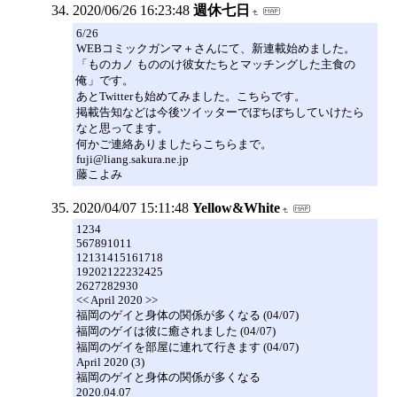
2020/06/26 16:23:48
週休七日
6/26
WEBコミックガンマ＋さんにて、新連載始めました。
「ものカノ もののけ彼女たちとマッチングした主食の
俺」です。
あとTwitterも始めてみました。こちらです。
掲載告知などは今後ツイッターでぼちぼちしていけたら
なと思ってます。
何かご連絡ありましたらこちらまで。
fuji@liang.sakura.ne.jp
藤こよみ
2020/04/07 15:11:48
Yellow&White
1234
567891011
12131415161718
19202122232425
2627282930
<< April 2020 >>
福岡のゲイと身体の関係が多くなる (04/07)
福岡のゲイは彼に癒されました (04/07)
福岡のゲイを部屋に連れて行きます (04/07)
April 2020 (3)
福岡のゲイと身体の関係が多くなる
2020.04.07