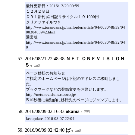
最終更新日：2016/12/29 00:59
１２月２８日
Ｃ９１新刊 絵日記リサイクル１９ 1000円
クリアファイルつき
http://www.toranoana.jp/mailorder/article/04/0030/48/39/04
0030483942.html
通常版
http://www.toranoana.jp/mailorder/article/04/0030/48/32/04
0
2016/08/21 22:48:38
ＮＥＴ ＯＮＥＶＩＳＩＯＮ
Ｓ
ページ移転のお知らせ
ご指定のホームページは下記のアドレスに移動しまし
た。
ブックマークなどの登録変更をお願いします。
http://netonevisions.c.ooco.jp/
※10秒後に自動的に移転先のページにジャンプします。
2016/08/09 02:16:33
okama
lastupdate..2016-08-07 22:04
2016/06/09 02:42:40
ぱ