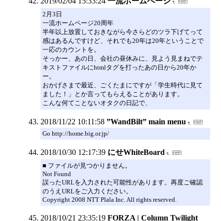
2019/02/04 15:33:24
一流ホームページ
2月3日
一流ホームページ20周年
半年以上放置しておきながら今さらどのツラ下げてって
感はあるんですけど、それでも20年は20年ということで
一応のカウントを。
そっかー、あの日、会社の昼休みに、見よう見まねでテ
キストファイルにhtmlタグを打ったあの日から20年か
ー。
おかげさまで最近、ごくたまにですが「学生時代に見て
ました！」とか言ってもらえることがあります。
こんな何てことないオタクの日記で、
2018/11/22 10:11:58
”WandBilt” main menu
Go http://home.big.or.jp/
2018/10/30 12:17:39
にせWhiteBoard
■ ファイルが見つかりません。
Not Found
誤ったURLを入力された可能性があります。再度ご確認
のうえURLをご入力ください。
Copyright 2008 NTT Plala Inc. All rights reserved.
2018/10/21 23:35:19
FORZA | Column Twilight