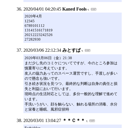
2020/04/01 04:20:45
Kaned Fools
2020年4月
12345
6789101112
13141516171819
20212223242526
27282930
2020/03/06 22:12:34
みとすぱ
2020年03月06日（金）21:38
まだ少し先のコミケについてですが、今のところ参加は
慎重寄りに考えています。
友人の協力あってのスペース運営ですし、手渡しが多い
ので懸念も強いです。
引き続き状況を見つつ、最終的な判断は自身の責任と損
失と利益において行います。
現時点の生活対応としては、多分一般的な理解で進めて
います。
手洗いうがい、顔を触らない、触れる場所の消毒、水分
と栄養と睡眠、風邪症状時
2020/03/01 13:04:27
＊＊Ｃ＊＊
Forbidden