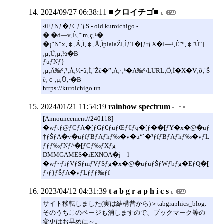
2024/09/27 06:38:11
■クロイチゴ■
‹ŒƒNƒ�ƒCƒ`ƒS - old kuroichigo -
�¦�d—v‚È‚¨’m‚ç‚¹�¦
�¡”N“x‚￠‚Á‚Ï‚￠‚Å‚ÌplalaŽI‚ÌƒT�[ƒrƒX�I—¹‚É”º‚￠ˆÚ“]
‚µ‚Ü‚µ‚½�B
ƒuƒNƒ}
‚µ‚Ä‰º‚³‚Á‚½•û‚Í‚¨Žè�”‚Å‚·‚ª�A‰º‹LURL‚Ö‚Ì�X�V‚ð‚¨Š
è‚￠‚µ‚Ü‚·�B
https://kuroichigo.un
2024/01/21 11:54:19
rainbow spectrum
[Announcement//240118]
�wƒtƒ@ƒCƒA�[ƒGƒ€ƒuƒŒƒ€ƒq�[ƒ��[ƒY�x�@�uƒ
†ƒŠƒA�v�uƒfƒBƒAƒhƒ‰�v�u“`�³ƒfƒBƒAƒhƒ‰�vƒL
ƒƒƒ‰ƒNƒ^�[ƒCƒ‰ƒXƒg
DMMGAMES�iEXNOA�j—l
�wƒ~ƒiƒVƒSƒmƒVƒSƒg�x�@�uƒuƒŠƒWƒbƒg�EƒQ�[
ƒ‹ƒ}ƒŠƒA�vƒLƒƒƒ‰ƒf
2023/04/12 04:31:39
t a b g r a p h i c s
サイト移転しました(実は結構昔から)＞tabgraphics_blog.
そのうちこのページも消しますので、ブックマーク等の
変更はお早めに～。