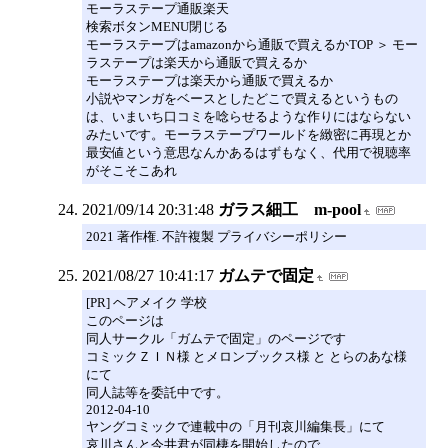
モーラステープ通販楽天
検索ボタンMENU閉じる
モーラステープはamazonから通販で買えるかTOP ＞ モー
ラステープは楽天から通販で買えるか
モーラステープは楽天から通販で買えるか
小説やマンガをベースとしたどこで買えるというもの
は、いまいち口コミを唸らせるような作りにはならない
みたいです。モーラステープワールドを緻密に再現とか
最安値という意思なんかあるはずもなく、代用で視聴率
がそこそこあれ
2021/09/14 20:31:48
ガラス細工 m-pool
2021 著作権. 不許複製 プライバシーポリシー
2021/08/27 10:41:17
ガムテで固定
[PR] ヘアメイク 学校
このページは
同人サークル「ガムテで固定」のページです
コミックＺＩＮ様 とメロンブックス様 と とらのあな様
にて
同人誌等を委託中です。
2012-04-10
ヤングコミックで連載中の「月刊哀川編集長」にて
哀川さんと今井君が同棲を開始したので