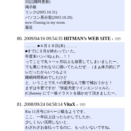
日記(随時更新)
掲示板
リンク(2005.10.31)
パソコン系分室(2003.10.20)
now iTuning in my room.
最近
2009/04/16 09:54:35
HITMAN’s WEB SITE
……… ■４月１６日(木) ………
■すでに３月が終わってい た。
年度末ハンパねぇわ…！！
ってことで丸々一ヶ月以上も放置してしまいましたー。
でも裏にそれなりに描いてたんだぜ…（まぁ体力的にア
レだったからいつもより
睡眠時間長めでしたけど
と、いうことで久々の更新なんで数で補おうかと！
まずは今更ですが 『快盗天使ツインエンジェル2』
(C)Sammy にて一枚イラストを描かせて頂きましたー。
2008/09/24 04:58:14
VitaX
Rin 11月号に6ページ載るようです。
ここ、一年以上ほったらかしでしたか。
少しくらい活用しないと、
わざわざお金払ってるのに、もったいないですね。