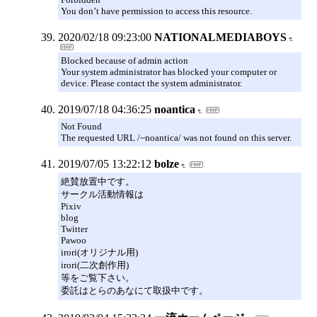
You don’t have permission to access this resource.
2020/02/18 09:23:00
NATIONALMEDIABOYS
Blocked because of admin action
Your system administrator has blocked your computer or
device. Please contact the system administrator.
2019/07/18 04:36:25
noantica
Not Found
The requested URL /~noantica/ was not found on this server.
2019/07/05 13:22:12
bolze
絶賛放置中です。
サークル活動情報は
Pixiv
blog
Twitter
Pawoo
irori(オリジナル用)
irori(二次創作用)
等をご覧下さい。
委託はとらのあなにて取扱中です。