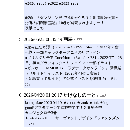
●2020 ●2021 ●2022 ●2023 ●2024
─────────────────────────────────────
──────────
6/26に『ダンジョン島で宿屋をやろう！創造魔法を貰っ
た俺の細腕繁盛記』10巻が発売されますよー！
表紙はこち
2026/06/22 08:35:49
画展
●朧村正怪奇譚 （Switch1&2・PS5・Steam：2027年）食
べ物・一部キャラクターアニメのリファイン
●グリムグリモア OnceMore （Switch・PS4：2022年7月28
日）担当グラフィックのリファイン・一部イラスト
●ガンホー MMORPG 「ラグナロクオンライン」 新職業
（ドルイド）イラスト（2026年4月7日実装）
・新職業（ドルイド）の公式イラストを6枚担当しまし
た。
2026/04/20 01:26:17
たけなしのーと
last up date 2026.04.19. ★about ★work ★link ★log
good!アフタヌーンで連載中です！２巻発売中！
★ニジとクロ全3巻
★Fate/GrandOrder サーヴァントデザイン『ファンタズム
ーン』