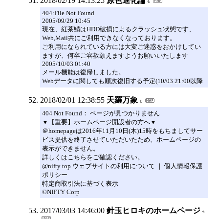
2018/02/19 14:13:25
原色進化論
404:File Not Found
2005/09/29 10:45
現在、紅茶鯖はHDD破損によるクラッシュ状態です、
Web,Mail共にご利用できなくなっております。
ご利用になられている方には大変ご迷惑をおかけしてい
ますが、何卒ご容赦願えますようお願いいたします
2005/10/03 01:40
メール機能は復帰しました。
Webデータに関しても順次復旧する予定(10/03 21:00以降
2018/02/01 12:38:55
天羅万象
404 Not Found： ページが見つかりません
▼【重要】ホームページ開設者の方へ▼
＠homepageは2016年11月10日(木)15時をもちましてサー
ビス提供を終了させていただいたため、ホームページの
表示ができません。
詳しくはこちらをご確認ください。
@nifty top ウェブサイトの利用について ｜ 個人情報保護
ポリシー
特定商取引法に基づく表示
©NIFTY Corp
2017/03/03 14:46:00
針玉ヒロキのホームページ