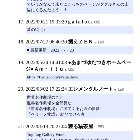
ていうかなんで未だにこっちのページがググルさんの上
位にくるんだよう…！
2022/09/21 19:33:29
g a i a l o t
昔の絵（）
2022/07/27 06:40:30
据えＺＥＮ
■ 最新更新 2022・7・23
2022/05/24 14:41:08
●あまづゆたつきホームペー
ジ●Ａｍｒｉｔａ
https://twitter.com/@amaduyu
2022/03/02 17:22:24
エレメンタルノート
世界名作劇場のこと
世界名作劇場を全部見た
『世界名作劇場』に出てくるお金の価値
『ペリーヌ物語』 結びつける者
2022/01/19 20:27:04
獲る猫茶屋
Top Log Gallery Works