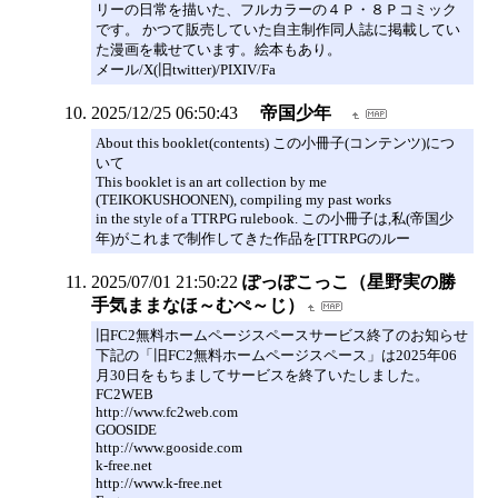
リーの日常を描いた、フルカラーの４Ｐ・８Ｐコミック
です。 かつて販売していた自主制作同人誌に掲載してい
た漫画を載せています。絵本もあり。
メール/X(旧twitter)/PIXIV/Fa
2025/12/25 06:50:43
帝国少年
About this booklet(contents) この小冊子(コンテンツ)につ
いて
This booklet is an art collection by me
(TEIKOKUSHOONEN), compiling my past works
in the style of a TTRPG rulebook. この小冊子は,私(帝国少
年)がこれまで制作してきた作品を[TTRPGのルー
2025/07/01 21:50:22
ぽっぽこっこ（星野実の勝
手気ままなほ～むぺ～じ）
旧FC2無料ホームページスペースサービス終了のお知らせ
下記の「旧FC2無料ホームページスペース」は2025年06
月30日をもちましてサービスを終了いたしました。
FC2WEB
http://www.fc2web.com
GOOSIDE
http://www.gooside.com
k-free.net
http://www.k-free.net