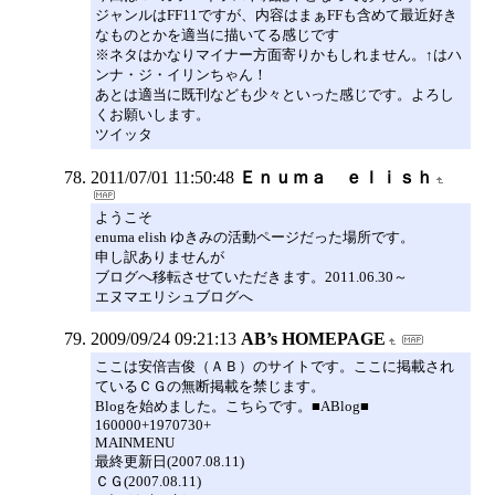
ジャンルはFF11ですが、内容はまぁFFも含めて最近好き
なものとかを適当に描いてる感じです
※ネタはかなりマイナー方面寄りかもしれません。↑はハ
ンナ・ジ・イリンちゃん！
あとは適当に既刊なども少々といった感じです。よろし
くお願いします。
ツイッタ
2011/07/01 11:50:48
Ｅｎｕｍａ ｅｌｉｓｈ
ようこそ
enuma elish ゆきみの活動ページだった場所です。
申し訳ありませんが
ブログへ移転させていただきます。2011.06.30～
エヌマエリシュブログへ
2009/09/24 09:21:13
AB’s HOMEPAGE
ここは安倍吉俊（ＡＢ）のサイトです。ここに掲載され
ているＣＧの無断掲載を禁じます。
Blogを始めました。こちらです。■ABlog■
160000+1970730+
MAINMENU
最終更新日(2007.08.11)
ＣＧ(2007.08.11)