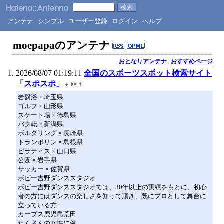
アンテナ
シンプル
ユーザー登録
ログイン
ヘルプ
moepapaのアンテナ
おとなりアンテナ
|
おすすめページ
2026/08/07 01:19:11
全国のスポーツスポット検索サイト
「スポスポ」
岩盤浴 × 埼玉県
ゴルフ × 山形県
スケート場 × 徳島県
バク転 × 新潟県
ボルダリング × 長崎県
トランポリン × 島根県
ピラティス × 山口県
公園 × 岩手県
サッカー × 佐賀県
ボビー吉野ダンススタジオ
ボビー吉野ダンススタジオでは、30年以上の実績をもとに、初心
者の方にはダンスの楽しさを知って頂き、既にプロとして舞台に
立っている方..
カーブス鹿児島荒田
たくさんの女性に健