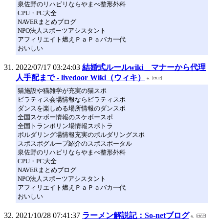
泉佐野のリハビリならやまべ整形外科
CPU・PC大全
NAVERまとめブログ
NPO法人スポーツアシスタント
アフィリエイト燃えＰａＰａバカ一代
おいしい
2022/07/17 03:24:03
結婚式ルールwiki＿マナーから代理
人手配まで - livedoor Wiki（ウィキ）
猫施設や猫雑学が充実の猫スポ
ピラティス会場情報ならピラティスポ
ダンスを楽しめる場所情報のダンスポ
全国スケボー情報のスケボースポ
全国トランポリン場情報スポトラ
ボルダリング場情報充実のボルダリングスポ
スポスポグループ紹介のスポスポータル
泉佐野のリハビリならやまべ整形外科
CPU・PC大全
NAVERまとめブログ
NPO法人スポーツアシスタント
アフィリエイト燃えＰａＰａバカ一代
おいしい
2021/10/28 07:41:37
ラーメン解説記：So-netブログ