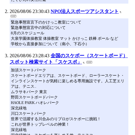
2026/08/06 23:30:43
NPO法人スポーツアシスタント
緊急事態宣言下のかけっこ教室について
緊急事態宣言中の対応について
8月のスケジュール
大泉学園体操教室 体操教室 マット かけっこ 鉄棒 ボール など
学校から直接参加について（南小、下石小）
2026/08/06 23:28:43
全国のスケボー（スケートボード）
スポット検索サイト「スケスポ」
加須スケートパーク
スケートボードエリアは、スケートボード、ローラースケート・
インラインスケートが気軽に楽しめる専用施設です。人工芝エリ
アは、テニス..
ムラサキパーク 東京
野田スケートボードパーク
HAOLE PARK ハオレパーク
深北緑地
川口スケートパーク
世界で活躍する川合みのりプロがスケボーに挑戦！
これが世界トップレベルの神業！
深北緑地