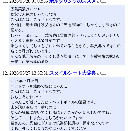
2026/05/28 01:03:35
ボルダリングのススメ
広島菜漬け (05/07)
秩父で人気のしゃくしな漬
こんばんは、こうちゃんです。
今回は、埼玉県は秩父地方のご当地漬物の、しゃくしな漬けのご
紹介を。
しゃくし菜とは、正式名称は雪白体菜（せっぱくたいさい）とい
う大きく細長い葉物野菜です。
飯じゃくし（しゃもじ）に似ていることから、秩父地方ではこの
名でと呼ばれています。
そんな地元名産のしゃくし菜を塩漬けにして、乳酸発酵の味わい
を楽しむ菜っ葉の漬物
2026/05/27 13:35:51
スタイルシート大辞典
2026年05月26日
ペットボトル迷路で悩むにゃんこ
こんばんは、こうちゃんです。
おもしろかわいい、
にゃんこが迷いこんだ？ペットボトルの迷宮です。
上を飛び越せば一瞬なのに、
なんか律儀に歩いてくれるにゃんこがかわいらしいですね。
そして、これまたおもしろかわいいです☆
猫さんの、完全にダチョウ倶楽部状態の、押すなよですｗ
でも、押してしまうのがにゃんこですよねｗ