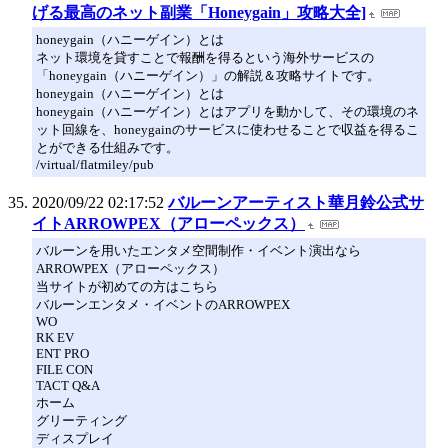
げる最高のネット副業「Honeygain」攻略大全]
honeygain（ハニーゲイン）とは
ネット環境を貸すことで報酬を得るという海外サービスの
「honeygain（ハニーゲイン）」の解説＆攻略サイトです。
honeygain（ハニーゲイン）とは
honeygain（ハニーゲイン）とはアプリを動かして、その環境のネ
ット回線を、honeygainのサービスに使わせることで収益を得るこ
とができる仕組みです。
/virtual/flatmiley/pub
2020/09/22 02:17:52
バルーンアーティスト華月鈴公式サ
イトARROWPEX（アローペックス）
バルーンを用いたエンタメ空間制作・イベント演出なら
ARROWPEX（アローペックス）
当サイトが初めての方はこちら
バルーンエンタメ・イベントのARROWPEX
WO
RK EV
ENT PRO
FILE CON
TACT Q&A
ホーム
グリーティング
ディスプレイ