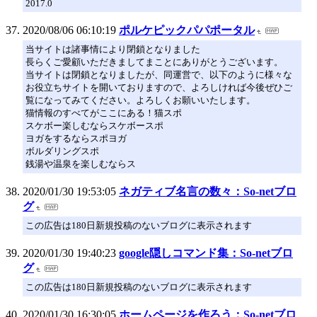
2017.0
2020/08/06 06:10:19
ポルケピックパパポータル
当サイトは諸事情により閉鎖となりました
長らくご愛顧いただきましてまことにありがとうございます。
当サイトは閉鎖となりましたが、同運営で、以下のように様々な
お役立ちサイトを開いておりますので、よろしければ今後ぜひご
覧になってみてください。よろしくお願いいたします。
猫情報のすべてがここにある！猫スポ
スケボー楽しむならスケボースポ
ヨガをするならスポヨガ
ボルダリングスポ
銭湯や温泉を楽しむならス
2020/01/30 19:53:05
ネガティブ名言の数々：So-netブロ
グ
この広告は180日新規投稿のないブログに表示されます
2020/01/30 19:40:23
google隠しコマンド集：So-netブロ
グ
この広告は180日新規投稿のないブログに表示されます
2020/01/30 16:30:05
ホームページを作ろう：So-netブロ