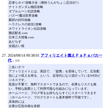
忍者らホイ!攻略大全（痛快うんがちょこ忍法伝!!）
ナイトガンダム物語攻略
ダブルムーン伝説攻略
バズー!魔法世界攻略
覇邪の封印攻略
ヘラクレスの栄光2攻略
ホワイトライオン伝説攻略
難読駅名.com
日本三大情報.com
あだちず
全国占い情
2024/08/14 00:38:01
アフィリエイト燃えＰａＰａバカ一
代
ごあいさつ
アフィリエイトとは、英語で、「提携」を意味していて、広告配
信により収入を得る、という、近現代になり流行っているWEBビ
ジネスです。
投資が不要で、無料でスタートできるので、在庫もリスクも無
い、手軽な副業として利用可能な仕組みになっています。
ホームページ、ブログ等をお持ちならすぐにスタートできます
（ホームページ、ブログスタートも基本無料で可能です）。
具体的には、
企業が広告出稿を依頼