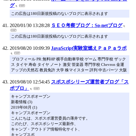
グ
この広告は180日新規投稿のないブログに表示されます
2020/01/30 13:28:28
ＳＥＯ考察ブログ：So-netブログ
この広告は180日新規投稿のないブログに表示されます
2019/08/20 10:09:39
JavaScript実験室燃えＰａＰａラボ
プロフィール PR:無料HP 横手自動車学校 ゲーム 専門学校 ザック
ス タイヤ 寿命 タイヤ ノート 激安 管楽器 専門学校 Chevron 金運
アップの天然石 教員免許 大学 株マイスター 評判 中古パーツ 大阪
2019/08/10 12:54:45
スポスポシリーズ運営者ブログ「ス
ポブロ」
キャンプスポオープン
新着情報 (3)
2019年08月 (1)
キャンプスポオープン
こんにちは、スポスポ運営委員の薄井です。
このたび、スポスポシリーズ最新作、
キャンプ・アウトドア情報特化サイト、
キャンプスポ