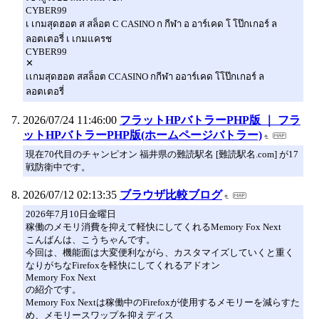
CYBER99
เ เกมสุดฮอต ส สล็อต C CASINO ก กีฬา อ อาร์เคด โ โป๊กเกอร์ ล
ลอตเตอรี่ เ เกมแครช
CYBER99
✕
เเกมสุดฮอต สสล็อต CCASINO กกีฬา ออาร์เคด โโป๊กเกอร์ ล
ลอตเตอรี่
2026/07/24 11:46:00
フラットHPバトラーPHP版 ｜ フラ
ットHPバトラーPHP版(ホームページバトラー)
現在70代目のチャンピオン 福井県の難読駅名 [難読駅名.com] が17
戦防衛中です。
2026/07/12 02:13:35
ブラウザ比較ブログ
2026年7月10日金曜日
稼働のメモリ消費を抑えて軽快にしてくれるMemory Fox Next
こんばんは、こうちゃんです。
今回は、機能面は大変便利ながら、カスタマイズしていくと重く
なりがちなFirefoxを軽快にしてくれるアドオン
Memory Fox Next
の紹介です。
Memory Fox Nextは稼働中のFirefoxが使用するメモリーを減らすた
め、メモリースワップを抑えディス