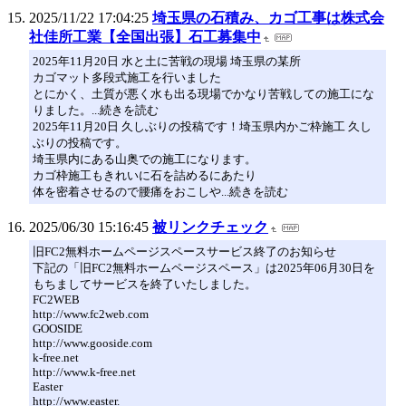
2025/11/22 17:04:25
埼玉県の石積み、カゴ工事は株式会
社佳所工業【全国出張】石工募集中
2025年11月20日 水と土に苦戦の現場 埼玉県の某所
カゴマット多段式施工を行いました
とにかく、土質が悪く水も出る現場でかなり苦戦しての施工にな
りました。...続きを読む
2025年11月20日 久しぶりの投稿です！埼玉県内かご枠施工 久し
ぶりの投稿です。
埼玉県内にある山奥での施工になります。
カゴ枠施工もきれいに石を詰めるにあたり
体を密着させるので腰痛をおこしや...続きを読む
2025/06/30 15:16:45
被リンクチェック
旧FC2無料ホームページスペースサービス終了のお知らせ
下記の「旧FC2無料ホームページスペース」は2025年06月30日を
もちましてサービスを終了いたしました。
FC2WEB
http://www.fc2web.com
GOOSIDE
http://www.gooside.com
k-free.net
http://www.k-free.net
Easter
http://www.easter.