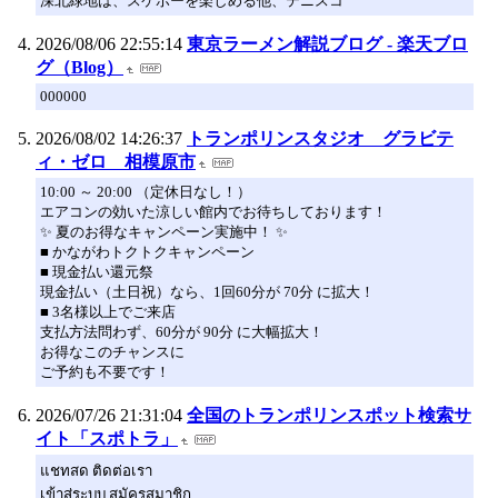
深北緑地は、スケボーを楽しめる他、テニスコ
2026/08/06 22:55:14
東京ラーメン解説ブログ - 楽天ブロ
グ（Blog）
000000
2026/08/02 14:26:37
トランポリンスタジオ グラビテ
ィ・ゼロ 相模原市
10:00 ～ 20:00 （定休日なし！）
エアコンの効いた涼しい館内でお待ちしております！
✨ 夏のお得なキャンペーン実施中！ ✨
■ かながわトクトクキャンペーン
■ 現金払い還元祭
現金払い（土日祝）なら、1回60分が 70分 に拡大！
■ 3名様以上でご来店
支払方法問わず、60分が 90分 に大幅拡大！
お得なこのチャンスに
ご予約も不要です！
2026/07/26 21:31:04
全国のトランポリンスポット検索サ
イト「スポトラ」
แชทสด ติดต่อเรา
เข้าสู่ระบบ สมัครสมาชิก