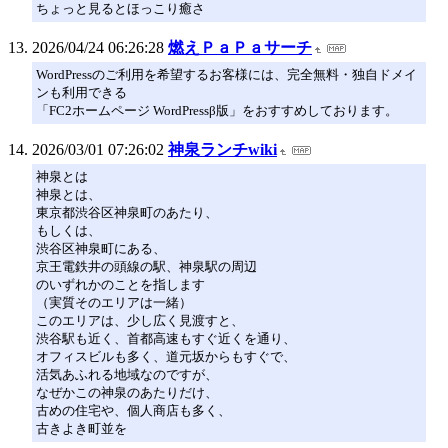
ちょっと見るとほっこり癒さ
2026/04/24 06:26:28
燃えＰａＰａサーチ
WordPressのご利用を希望するお客様には、完全無料・独自ドメイ
ンも利用できる
「FC2ホームページ WordPressβ版」をおすすめしております。
2026/03/01 07:26:02
神泉ランチwiki
神泉とは
神泉とは、
東京都渋谷区神泉町のあたり、
もしくは、
渋谷区神泉町にある、
京王電鉄井の頭線の駅、神泉駅の周辺
のいずれかのことを指します
（実質そのエリアは一緒）
このエリアは、少し広く見渡すと、
渋谷駅も近く、首都高速もすぐ近くを通り、
オフィスビルも多く、道元坂からもすぐで、
活気あふれる地域なのですが、
なぜかこの神泉のあたりだけ、
古めの住宅や、個人商店も多く、
古きよき町並を