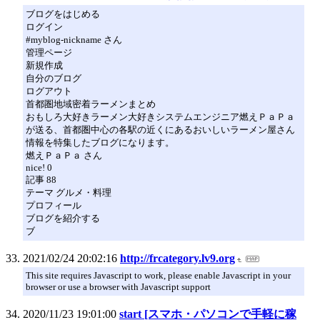
ブログをはじめる
ログイン
#myblog-nickname さん
管理ページ
新規作成
自分のブログ
ログアウト
首都圏地域密着ラーメンまとめ
おもしろ大好きラーメン大好きシステムエンジニア燃えＰａＰａ
が送る、首都圏中心の各駅の近くにあるおいしいラーメン屋さん
情報を特集したブログになります。
燃えＰａＰａ さん
nice! 0
記事 88
テーマ グルメ・料理
プロフィール
ブログを紹介する
ブ
2021/02/24 20:02:16
http://frcategory.lv9.org
This site requires Javascript to work, please enable Javascript in your
browser or use a browser with Javascript support
2020/11/23 19:01:00
start [スマホ・パソコンで手軽に稼