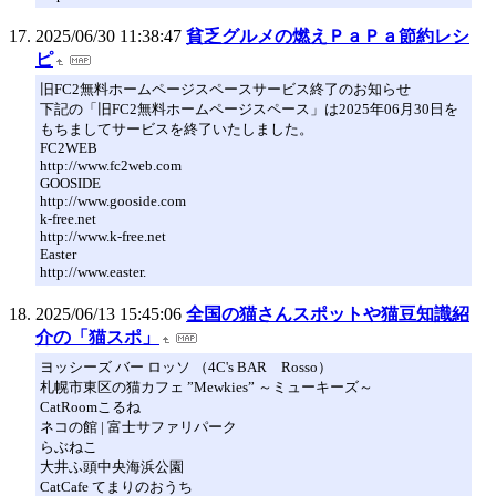
2025/06/30 11:38:47
貧乏グルメの燃えＰａＰａ節約レシ
ピ
旧FC2無料ホームページスペースサービス終了のお知らせ
下記の「旧FC2無料ホームページスペース」は2025年06月30日を
もちましてサービスを終了いたしました。
FC2WEB
http://www.fc2web.com
GOOSIDE
http://www.gooside.com
k-free.net
http://www.k-free.net
Easter
http://www.easter.
2025/06/13 15:45:06
全国の猫さんスポットや猫豆知識紹
介の「猫スポ」
ヨッシーズ バー ロッソ （4C's BAR Rosso）
札幌市東区の猫カフェ ”Mewkies” ～ミューキーズ～
CatRoomこるね
ネコの館 | 富士サファリパーク
らぶねこ
大井ふ頭中央海浜公園
CatCafe てまりのおうち