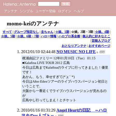
アンテナ
シンプル
ユーザー登録
ログイン
ヘルプ
momo-keiのアンテナ
すべて
|
グループ指定なし
|
圭ちゃん
|
☆娘。1期
|
☆娘。2期・3期
|
☆娘。4期
|
☆娘。5期
|
☆娘。6期・7期
|
ハロー情報
|
ハロプロ系全般
|
個人的に好きなとこ
|
芸能人ブログ
おとなりアンテナ
|
おすすめページ
2012/01/10 02:44:48
NO MUSIC NO LIFE
梶浦由記ファミリー 12年01月10日（Tue） 01:15
■Kalafina LIVE TOUR 2012 広島
今日は広島までKalafinaのライブに行ってきました！優里
です！
あかん、もう、幸せすぎて(*´д｀*)
今日はAfter Edenツアーのライブハウスバージョン初日と
いうことで、
大阪から一番近くでライブハウスバージョンが見れるの
が
広島やし行ってしまえ！とチケット
2010/01/16 01:31:29
Angel Heartの日記 ～ハロ
ヲタの一人ゴト～