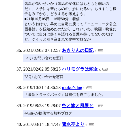
気温が低いせいか（気温の変化にはもともと弱いの
だ）、大学には来たものの、妙にだるい。もうすこし様
子をみてから、どうするか考えよう。
■21年10月05日 16時50分 着信
というわけで、早めに自宅に戻って「ニューヨーク公立
図書館」を観始めたのだが、これいいわ。映画・映像に
ついては自分は多くを語れる言葉を持ってないのだけ
ど、ぐぅっと引き込まれて夢中で観なが
2021/02/02 07:12:57
あきりんの日記
FAQ / お問い合わせ窓口
2021/02/02 05:58:25
ハリモグラは蛇女
FAQ / お問い合わせ窓口
2019/10/31 14:36:58
moko’s log
「最新トラックバック」は提供を終了しました。
2019/08/28 19:28:07
空と旅と風景と
@niftyが提供する無料ブログ
2017/03/14 18:47:47
鷺水亭より