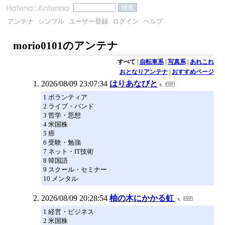
アンテナ
シンプル
ユーザー登録
ログイン
ヘルプ
morio0101のアンテナ
すべて
|
自転車系
|
写真系
|
あれこれ
おとなりアンテナ
|
おすすめページ
2026/08/09 23:07:34
はりあなびと
1 ボランティア
2 ライブ・バンド
3 哲学・思想
4 米国株
5 癌
6 受験・勉強
7 ネット・IT技術
8 韓国語
9 スクール・セミナー
10 メンタル
2026/08/09 20:28:54
柚の木にかかる虹
1 経営・ビジネス
2 米国株