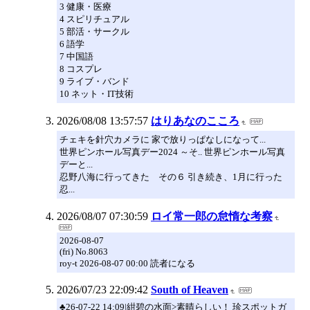
3 健康・医療
4 スピリチュアル
5 部活・サークル
6 語学
7 中国語
8 コスプレ
9 ライブ・バンド
10 ネット・IT技術
2026/08/08 13:57:57
はりあなのこころ
チェキを針穴カメラに 家で放りっぱなしになって...
世界ピンホール写真デー2024 ～そ.. 世界ピンホール写真
デーと...
忍野八海に行ってきた その６ 引き続き、1月に行った
忍...
2026/08/07 07:30:59
ロイ常一郎の怠惰な考察
2026-08-07
(fri) No.8063
roy-t 2026-08-07 00:00 読者になる
2026/07/23 22:09:42
South of Heaven
♣26-07-22 14:09|紺碧の水面>素晴らしい！ 珍スポットガ