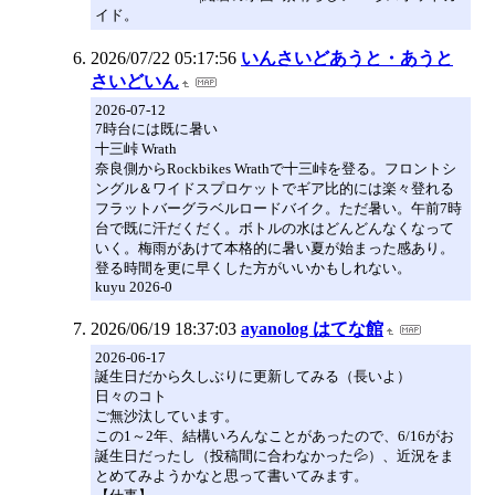
イド。
2026/07/22 05:17:56
いんさいどあうと・あうと
さいどいん
2026-07-12
7時台には既に暑い
十三峠 Wrath
奈良側からRockbikes Wrathで十三峠を登る。フロントシ
ングル＆ワイドスプロケットでギア比的には楽々登れる
フラットバーグラベルロードバイク。ただ暑い。午前7時
台で既に汗だくだく。ボトルの水はどんどんなくなって
いく。梅雨があけて本格的に暑い夏が始まった感あり。
登る時間を更に早くした方がいいかもしれない。
kuyu 2026-0
2026/06/19 18:37:03
ayanolog はてな館
2026-06-17
誕生日だから久しぶりに更新してみる（長いよ）
日々のコト
ご無沙汰しています。
この1～2年、結構いろんなことがあったので、6/16がお
誕生日だったし（投稿間に合わなかった💦）、近況をま
とめてみようかなと思って書いてみます。