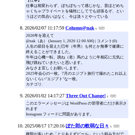
【仕事】
仕事は相変わらず、ぼちぼちって感じかな。昔ほどめち
ゃくちゃプライベートを犠牲にしてでも頑張るぞ、とい
うほどの気合いはなく、今は淡々とやっている
2026/02/07 11:17:59
Column@nak
2026年を迎えて
@nak（あ） (January 1, 2026 12:00 AM) | コメント(0)
人生の節目を迎えた巳年（年男）も何とか無事で健康に
終えることができました。
午年は心機一転、跳ね（老）馬のように年相応に元気に
飛び跳ねていきたいと思います。
みなさま宜しくお願いします。
2025年会心の一枚。7月のエジプト旅行で撮れたこれ以上
ないくらい"エジプト"な一枚。
カテゴリ:
2026/01/02 14:17:27
Three Out Change!
このエラーメッセージは WordPress の管理者にだけ表示さ
れます
Instagram フィードに問題があります。
2025/08/17 17:20:16
ぽた郎の軟弱な日々
種類が多いため「とりあえずビール」という頼み方がで