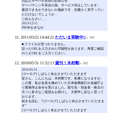
日記人サーバ不具合のお知らせ
サーバマシン不具合の為、サービス停止しています。
復旧できるかできないか微妙です…生暖かく見守ってい
ただけないでしょうか…
ごめんなさい。。
2013/12/11
INO＠おきなわ
2011/03/22 14:44:22
ただいま実験中!!
■ ファイルが見つかりません。
誤ったURLを入力された可能性があります。再度ご確認
のうえURLをご入力ください。
2010/05/31 11:52:13
週刊！木村剛
2010.05.31
[ゴーログ] しばらく休止させていただきます
皆さん、こんにちは。木村剛です。私事になりますが、
この度、私が会長を務めていた日本振興銀行が金融庁よ
り業務停止命令を受けました。取引先・預金者・株主の
方々に多大なご迷惑をお掛けし、大変申し訳なく思って
おります。
続きを読む... ”[ゴーログ] しばらく休止させていただきま
す”
[ゴーログ] しばらく休止させていただきます