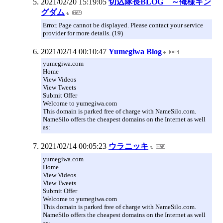
2021/02/20 15:19:05
切込隊長BLOG ～俺様キン
グダム
Error. Page cannot be displayed. Please contact your service
provider for more details. (19)
2021/02/14 00:10:47
Yumegiwa Blog
yumegiwa.com
Home
View Videos
View Tweets
Submit Offer
Welcome to yumegiwa.com
This domain is parked free of charge with NameSilo.com.
NameSilo offers the cheapest domains on the Internet as well
as:
2021/02/14 00:05:23
ウラニッキ
yumegiwa.com
Home
View Videos
View Tweets
Submit Offer
Welcome to yumegiwa.com
This domain is parked free of charge with NameSilo.com.
NameSilo offers the cheapest domains on the Internet as well
as: