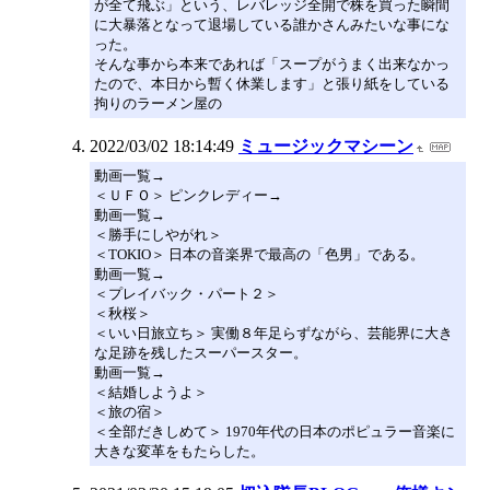
が全て飛ぶ」という、レバレッジ全開で株を買った瞬間
に大暴落となって退場している誰かさんみたいな事にな
った。
そんな事から本来であれば「スープがうまく出来なかっ
たので、本日から暫く休業します」と張り紙をしている
拘りのラーメン屋の
2022/03/02 18:14:49
ミュージックマシーン
動画一覧→
＜ＵＦＯ＞ ピンクレディー→
動画一覧→
＜勝手にしやがれ＞
＜TOKIO＞ 日本の音楽界で最高の「色男」である。
動画一覧→
＜プレイバック・パート２＞
＜秋桜＞
＜いい日旅立ち＞ 実働８年足らずながら、芸能界に大き
な足跡を残したスーパースター。
動画一覧→
＜結婚しようよ＞
＜旅の宿＞
＜全部だきしめて＞ 1970年代の日本のポピュラー音楽に
大きな変革をもたらした。