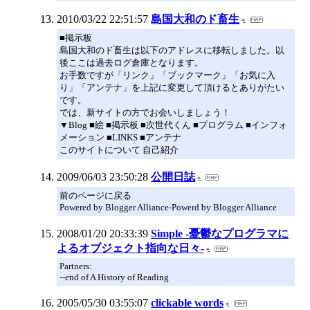
2010/03/22 22:51:57
島国大和のド畜生
■掲示板
島国大和のド畜生は以下のアドレスに移転しました。以
後ここは過去ログ倉庫となります。
お手数ですが「リンク」「ブックマーク」「お気に入
り」「アンテナ」を上記に変更して頂けるとありがたい
です。
では、新サイトの方でお会いしましょう！
▼Blog ■絵 ■掲示板 ■次世代くん ■プログラム ■インフォ
メーション ■LINKS ■アンテナ
このサイトについて 自己紹介
2009/06/03 23:50:28
公開日誌
前のページに戻る
Powered by Blogger Alliance-Powerd by Blogger Alliance
2008/01/20 20:33:39
Simple -憂鬱なプログラマに
よるオブジェクト指向な日々-
Partners:
--end of A History of Reading
2005/05/30 03:55:07
clickable words