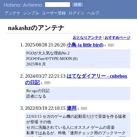
アンテナ
シンプル
ユーザー登録
ログイン
ヘルプ
nakashzのアンテナ
おとなりアンテナ
|
おすすめページ
2025/08/28 21:26:20
小鳥 (a little bird)
FGOが大人気な理由No.2
FGOやFateやTYPE-MOON (8)
2025年8 月
2024/03/27 22:21:13
はてなダイアリー - cubebox
の日記
Re:sgcの日記
読者になる
2022/03/19 22:10:15
連邦
22/03/15 セガのゲーム機の起動音だけで音楽を作る猛者
が登場 その他
セガに洗脳されている人にオススメ ゲームの音楽
私事ではあるが、昨晩「連邦チェック用のブックマーク