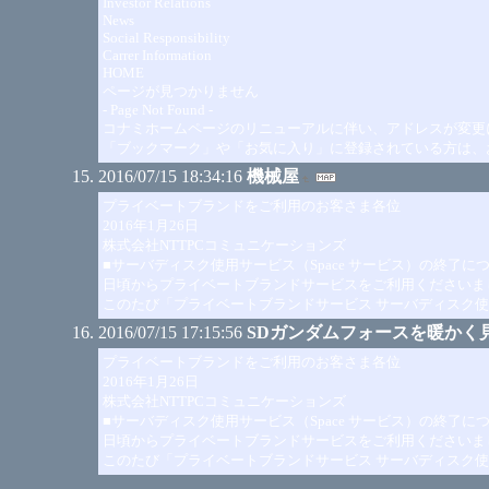
Investor Relations
News
Social Responsibility
Carrer Information
HOME
ページが見つかりません
- Page Not Found -
コナミホームページのリニューアルに伴い、アドレスが変更
「ブックマーク」や「お気に入り」に登録されている方は、
2016/07/15 18:34:16
機械屋
プライベートブランドをご利用のお客さま各位
2016年1月26日
株式会社NTTPCコミュニケーションズ
■サーバディスク使用サービス（Space サービス）の終了に
日頃からプライベートブランドサービスをご利用くださいま
このたび「プライベートブランドサービス サーバディスク使用サ
2016/07/15 17:15:56
SDガンダムフォースを暖かく
プライベートブランドをご利用のお客さま各位
2016年1月26日
株式会社NTTPCコミュニケーションズ
■サーバディスク使用サービス（Space サービス）の終了に
日頃からプライベートブランドサービスをご利用くださいま
このたび「プライベートブランドサービス サーバディスク使用サ