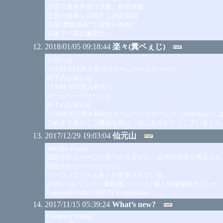
小室引退発表受け決断、解散発表
監督の挑発も白熱欠く試合展開
須藤“禁断暴露”で遺恨が再燃!?
古巣で「謎の練習生」
2018/01/05 09:18:44
楽々(糞ペぇじ)
お知らせ
J:COM NET加入者向けホームページサービス
終了のお知らせ
J:COM NET加入者向け
ホームページサービス
終了のお知らせ
J:COM NET加入者向けホームページサービス（WebSpace
これまで長らくご愛顧を賜り、誠にありがとうございました
2017/12/29 19:03:04
仙元山
404 Not Found
指定されたページが見つかりません。以下の状況が考えられ
指定されたページがない。
ページ（ファイル名）が変更されている。
@nifty top リンク・著作権について | 個人情報保護ポリシー
Copyright©.2011 NIFTY Corporation
2017/11/15 05:39:24
What’s new?
Company Profile