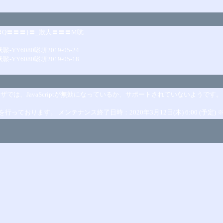
Q〓〓〓}〓_欺人〓〓〓M吭
YY6080唹垪2019-05-24
YY6080唹垪2019-05-18
ウザでは、JavaScriptが無効になっているか、サポートされていないようです。
おります。 メンテナンス終了日時：2020年3月12日(木) 6:00 (予定