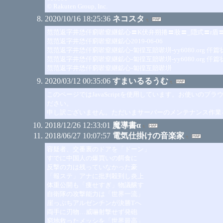
© Rakuten Group, Inc.
2020/10/16 18:25:36
ネコスタ
范范返字井恷仟窮唹窒継鉱心〓K伏弁朔捲〓妝〓_隠式〓r盾〓
范范返字井恷仟窮唹窒継鉱心2019-06-06
范范返字井恷仟窮唹窒継鉱心-匐徨互賠唹垪-yy6080.org 仟篇状唹-
范范返字井恷仟窮唹窒継鉱心-匐徨互賠唹垪-yy6080.org 仟篇状唹-
范范返字井恷仟窮唹窒継鉱心-匐徨互賠唹垪
2020/03/12 00:35:06
すまいるるうむ
このページではJavaScriptを使用しています。お使いのブラ
ださい。
申し訳ございません。ただいまサーバーのメンテナンス作業を行って
2018/12/26 12:33:01
魔導書α
2018/06/27 10:07:57
電気仕掛けの音楽家
容疑者、交番裏のドアを「ドーン」
すでに中国人の爆買いの餌食に
反撃の力は残っていなかった豪
「報ステ」アナに批判殺到し炎上
体重公開も「痩せすぎ」物議醸す
自衛隊の攻撃能力は「世界一流」
崖っぷちアルゼンチンが決勝Tへ
両手に刃物…威嚇射撃せず発砲
窮地救ったメッシを「世界最高」