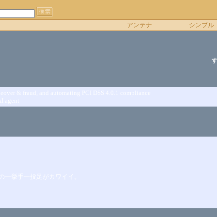
アンテナ
シンプル
takeover & fraud, and automating PCI DSS 4.0.1 compliance
AI agent
の一挙手一投足がカワイイ。