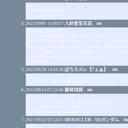
s3p.net
2024 著作権. 不許複製
プライバシーポリシー
2023/10/01 11:45:17
八卦堂宝石店
現金調達の最終手段3選！
銀行や大手消費者金融では借りれなかったあなたへ
銀行や大手消費者金融で借りれなかった場合には、中小消費
数多くの中小消費者金融の中から、独自審査の会社をわずか
どうしてもお困りのあなたは、一度審査を試してみることを
↓↓最短即日お振込み可能！↓↓ ここでダメならもう・・・
中小消費者金
2023/04/28 14:04:39
ぽろろスレ【7ぇぁ】
lii,、 ,'llllllllllllllllllllllllllllll"ﾞ'ﾞザﾇ'l!'!砲|lz,
.,ﾋ,,l:ﾞ|: ||l脳ｉ|l|ii|lllﾘ|||||llllllllllllllllllllllllll
2022/08/14 07:23:46
森林伐採
403 Error
現在、このページへのアクセスは禁止されています。
詳しくは以下のページをご確認ください。
403ERRORというエラーが発生します
2021/09/22 07:24:01
HEROCLUB - SDガンダム
000000