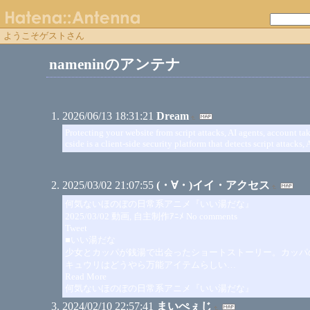
ようこそゲストさん
nameninのアンテナ
2026/06/13 18:31:21
Dream
Protecting your website from script attacks, AI agents, account 
cside is a client-side security platform that detects script attacks, 
2025/03/02 21:07:55
(・∀・)イイ・アクセス
何気ないほのぼの日常系アニメ『いい湯だな』
2025/03/02 動画, 自主制作ｱﾆﾒ No comments
Tweet
■いい湯だな
少女とカッパが銭湯で出会ったショートストーリー。カッパ
キュウリはどうやら万能アイテムらしい…
Read More
何気ないほのぼの日常系アニメ『いい湯だな』
2024/02/10 22:57:41
まいぺぇじ