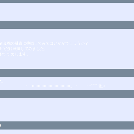
者金融の融資に挑戦してみてはいかがでしょうか？
3つだけ厳選してみました。
おすすめします。
,.
lllllｙ : ｉllllllllllllllllllllllllllllllll,,、: : ::ﾞﾟﾞl砲il