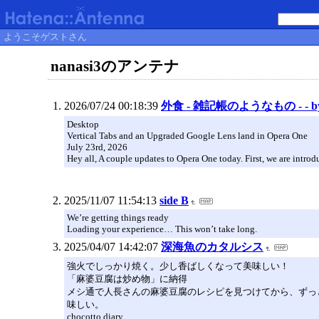
ようこそゲストさん
nanasi3のアンテナ
2026/07/24 00:18:39
外食 - 雑記帳のようなもの - - by 
Desktop
Vertical Tabs and an Upgraded Google Lens land in Opera One
July 23rd, 2026
Hey all, A couple updates to Opera One today. First, we are introduc
2025/11/07 11:54:13
side B
We’re getting things ready
Loading your experience… This won’t take long.
2025/04/07 14:42:07
深海魚のカタルシス
強火でしっかり焼く。少し香ばしくなって美味しい！
「麻婆豆腐は炒め物」に納得
メシ通で人長さんの麻婆豆腐のレシピを見つけてから、ずっ
味しい。
chocotto diary