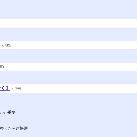
記
むく】
るかが重要
に買い換えたら超快適