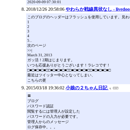
2020-09-09 07:30:01
2018/12/26 20:58:06
やわらか戦線異状なし - livedoo
このブログのヘッダーはフラッシュを使用しています。見れ
1
2
3
4
5...
次のページ
>>|
March 31, 2013
ガッ活！2期はじまります。
いつも応援ありがとうございます！ラレコです！
□■□■□■□■□□■□■□■□■□□■□■□■□■□□■□■□■□■□
最近はツイッター中心となってしまい、
こちらの更
2015/03/18 19:36:02
小娘の２ちゃん日記
〓
ブログ
パスワード認証
閲覧するには管理人が設定した
パスワードの入力が必要です。
管理人からのメッセージ
ログ保存中。。。