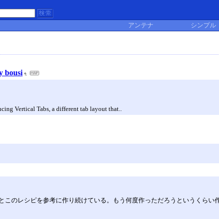
アンテナ
シンプル
bousi
ing Vertical Tabs, a different tab layout that..
とこのレシピを参考に作り続けている。もう何度作っただろうというくらい