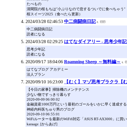
たべもの
清閑院の桜もちは"小ぶりなので息するついでに食べちゃう"
桜スイーツ2025（食べたら更新）
2024/03/28 02:46:53
中二病闘病日記
中二病闘病日記
読者になる
2024/03/28 02:29:25
はてなダイアリー - 思考少年
思考少年記
読者になる
2020/09/17 18:04:06
Roamning Sheep ～無料編～
はてなブログ アカデミー
法人プラン
2020/09/10 16:23:00
【むく】マゾ思考ブラクラ【
【今日の家事】掃除機のメンテナンス
少ない物ですっきり暮らす
2020-09-09 06:00:02
金融資産1000万円という最初のゴールをいかに早く達成す
神経内科医ちゅり男のブログ
2020-09-10 06:55:01
WiFiルーターを最新のWiFi6対応「ASUS RT-AX3000」
karaage. [からあげ]