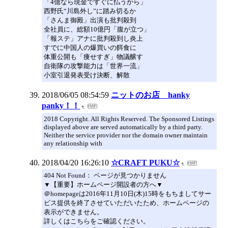
「4億なら現金ですぐに払うから」
西野氏“川島外し”に踏み切るか
「さんま御殿」出演も批判殺到
全社員に、総額10億円「腹が立つ」
「報ステ」アナに批判殺到し炎上
すでに中国人の爆買いの餌食に
体重公開も「痩せすぎ」物議醸す
自衛隊の攻撃能力は「世界一流」
小室引退発表受け決断、解散
2018/06/05 08:54:59
ニットのお店 hanky
panky！！
2018 Copyright. All Rights Reserved. The Sponsored Listings
displayed above are served automatically by a third party.
Neither the service provider nor the domain owner maintain
any relationship with
2018/04/20 16:26:10
☆CRAFT PUKU☆
404 Not Found： ページが見つかりません
▼【重要】ホームページ開設者の方へ▼
＠homepageは2016年11月10日(木)15時をもちましてサー
ビス提供を終了させていただいたため、ホームページの
表示ができません。
詳しくはこちらをご確認ください。