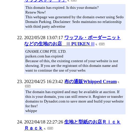
This domain has expired. Is this your domain?
Renew Now!
This webpage was generated by the domain owner using Sedo
Domain Parking. Disclaimer: Sedo maintains no relationship
with third party advertise
2022/05/28 13:07:17
ワッフル・ボーダーニット
などの生地のお店 ||| PUIKEN |||
GNAME.COM PTE. LTD.
puiken.com has expired
Because of this, the existing content of your website is not
showing. If you are the registrant of this domain name and
want to continue the use of your webs
2022/04/25 16:23:42
布の通販Whipped Cream
The domain has expired and may be available at auction. If
this is your domain, you can still renew it. Register or transfer
domains to Dynadot.com to save more and build your website
for free!
whippe
2022/04/18 22:27:26
生地と型紙のお店Ｒｉｃｋ
Ｒａｃｋ