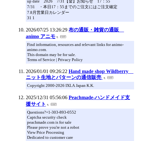
up date 2026 7/31【金】お知らせ 17：55
7/31 ・本日17：55までのご注文にはご注文確定
7.8月営業日カレンダー
31 1
2026/07/25 13:26:29
布の通販・雑貨の通販
animo アニモ
Find information, resources and relevant links for animo-
animo.com.
This domain may be for sale.
Terms of Service | Privacy Policy
2026/01/01 09:26:22
Hand made shop Wildberry
ニット生地とパターンの通信販売
Copyright 2000-2026 IXLA Japan K.K.
2025/12/31 05:56:06
Peachmade-ハンドメイド支
援サイト
Questions?+1-303-893-0552
Captcha security check
peachmade.com is for sale
Please prove you're not a robot
View Price Processing
Dedicated to customer care