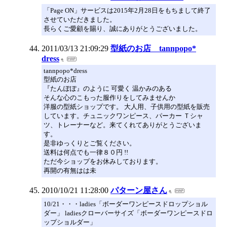
「Page ON」サービスは2015年2月28日をもちまして終了
させていただきました。
長らくご愛顧を賜り、誠にありがとうございました。
2011/03/13 21:09:29
型紙のお店 tannpopo*
dress
tannpopo*dress
型紙のお店
『たんぽぽ』のように 可愛く 温かみのある
そんな心のこもった服作りをしてみませんか
洋服の型紙ショップです。 大人用、子供用の型紙を販売
しています。チュニックワンピース、パーカー Ｔシャ
ツ、トレーナーなど。来てくれてありがとうございま
す。
是非ゆっくりとご覧ください。
送料は何点でも一律８０円 !!
ただ今ショップをお休みしております。
再開の有無はは未
2010/10/21 11:28:00
パターン屋さん
10/21・・・ladies「ボーダーワンピースドロップショル
ダー」 ladiesクローバーサイズ「ボーダーワンピースドロ
ップショルダー」