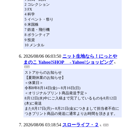
2 コレクション
3 FX
4 科学
5 イベント・祭り
6 米国株
7 鉄道・飛行機
8 ボランティア
9 投資
10 メンタル
2026/08/06 06:03:50
ニット生地なら！にっとや
まのこ Yahoo!SHOP - Yahoo!ショッピング
ストアからのお知らせ
【夏期休業のお知らせ】
＜休業日＞
令和8年8月14日(金)～8月16日(日)
＜オリジナルプリント商品発送予定＞
8月12日(水)中にご入稿まで完了しているものを8月12日
(木)に発送
また8月17日(月)～8月21日(金)につきまして担当者不在に
つきプリント商品の発送に通常よりお時間を頂きます。
2026/08/06 03:18:54
スローライフ・２