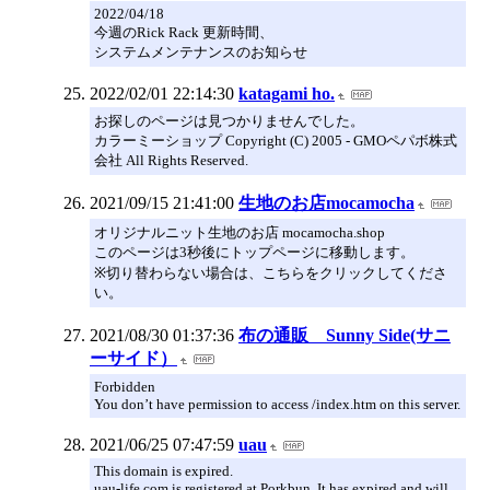
2022/04/18
今週のRick Rack 更新時間、
システムメンテナンスのお知らせ
2022/02/01 22:14:30
katagami ho.
お探しのページは見つかりませんでした。
カラーミーショップ Copyright (C) 2005 - GMOペパボ株式
会社 All Rights Reserved.
2021/09/15 21:41:00
生地のお店mocamocha
オリジナルニット生地のお店 mocamocha.shop
このページは3秒後にトップページに移動します。
※切り替わらない場合は、こちらをクリックしてくださ
い。
2021/08/30 01:37:36
布の通販 Sunny Side(サニ
ーサイド）
Forbidden
You don’t have permission to access /index.htm on this server.
2021/06/25 07:47:59
uau
This domain is expired.
uau-life.com is registered at Porkbun. It has expired and will