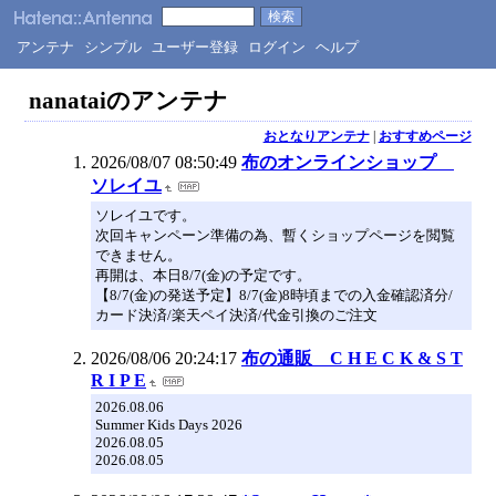
アンテナ
シンプル
ユーザー登録
ログイン
ヘルプ
nanataiのアンテナ
おとなりアンテナ
|
おすすめページ
2026/08/07 08:50:49
布のオンラインショップ
ソレイユ
ソレイユです。
次回キャンペーン準備の為、暫くショップページを閲覧
できません。
再開は、本日8/7(金)の予定です。
【8/7(金)の発送予定】8/7(金)8時頃までの入金確認済分/
カード決済/楽天ペイ決済/代金引換のご注文
2026/08/06 20:24:17
布の通販 C H E C K & S T
R I P E
2026.08.06
Summer Kids Days 2026
2026.08.05
2026.08.05