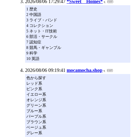
2026/08/06 17:29:47
*Sweet Homes*
1 歴史
2 中国語
3 ライブ・バンド
4 コレクション
5 ネット・IT技術
6 部活・サークル
7 認知症
8 競馬・ギャンブル
9 科学
10 英語
2026/08/06 09:19:41
mocamocha.shop
色から探す
レッド系
ピンク系
イエロー系
オレンジ系
グリーン系
ブルー系
パープル系
ブラウン系
ベージュ系
グレー系