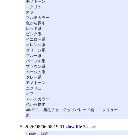
モノトーン
エクリュ
オフ
マルチカラー
色から探す
レッド系
ピンク系
イエロー系
オレンジ系
グリーン系
ブルー系
パープル系
ブラウン系
ベージュ系
グレー系
モノトーン
エクリュ
オフ
マルチカラー
色から探す
40/20ミニ裏毛チョコチップパレード柄 エクリュー
追
2026/08/06 08:19:01
slow life 3
1 病気・闘病