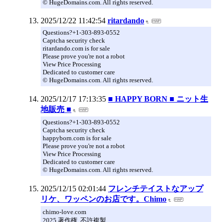
© HugeDomains.com. All rights reserved.
2025/12/22 11:42:54
ritardando
Questions?+1-303-893-0552
Captcha security check
ritardando.com is for sale
Please prove you're not a robot
View Price Processing
Dedicated to customer care
© HugeDomains.com. All rights reserved.
2025/12/17 17:13:35
■ HAPPY BORN ■ ニット生
地販売 ■
Questions?+1-303-893-0552
Captcha security check
happyborn.com is for sale
Please prove you're not a robot
View Price Processing
Dedicated to customer care
© HugeDomains.com. All rights reserved.
2025/12/15 02:01:44
フレンチテイストなアップ
リケ、ワッペンのお店です。Chimo
chimo-love.com
2025 著作権. 不許複製