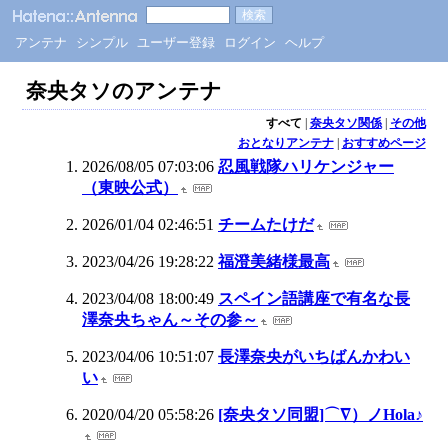
アンテナ
シンプル
ユーザー登録
ログイン
ヘルプ
奈央タソのアンテナ
すべて
|
奈央タソ関係
|
その他
おとなりアンテナ
|
おすすめページ
2026/08/05 07:03:06
忍風戦隊ハリケンジャー
（東映公式）
2026/01/04 02:46:51
チームたけだ
2023/04/26 19:28:22
福澄美緒様最高
2023/04/08 18:00:49
スペイン語講座で有名な長
澤奈央ちゃん～その参～
2023/04/06 10:51:07
長澤奈央がいちばんかわい
い
2020/04/20 05:58:26
[奈央タソ同盟]⌒∇）ノHola♪