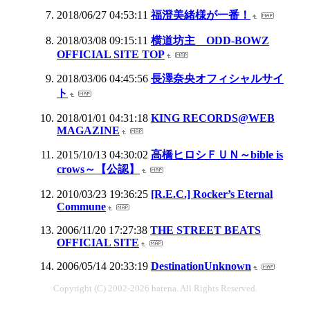
2018/06/27 04:53:11
福澄美緒様が一番！
2018/03/08 09:15:11
横道坊主 ODD-BOWZ
OFFICIAL SITE TOP
2018/03/06 04:45:56
長澤奈央オフィシャルサイ
ト
2018/01/01 04:31:18
KING RECORDS@WEB
MAGAZINE
2015/10/13 04:30:02
高橋ヒロシＦＵＮ～bible is
crows～【公認】
2010/03/23 19:36:25
[R.E.C.] Rocker’s Eternal
Commune
2006/11/20 17:27:38
THE STREET BEATS
OFFICIAL SITE
2006/05/14 20:33:19
DestinationUnknown
Copyright (C) 2002-2026 hatena. All Rights Reserved.