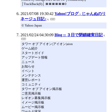
│TrackBack(0)│ 〓〓〓〓〓〓0
2021/07/08 19:30:42
Yahoo!ブログ - じゃんぬのリ
ネージュ日記♪
© Yahoo Japan
2021/02/24 04:30:09
Blog :: ３日で閉鎖確実日記
タワー オブ アイオン|アイオン|aion
ゲーム紹介
スタートガイド
アップデート情報
ニュース
お知らせ
イベント
メンテナンス
運営レポート
コミュニティ
タワー オブ アイオン掲示板
ご意見掲示板
レギオン募集掲示板
イメージ掲示板
ムービー掲示板
ワールド状況