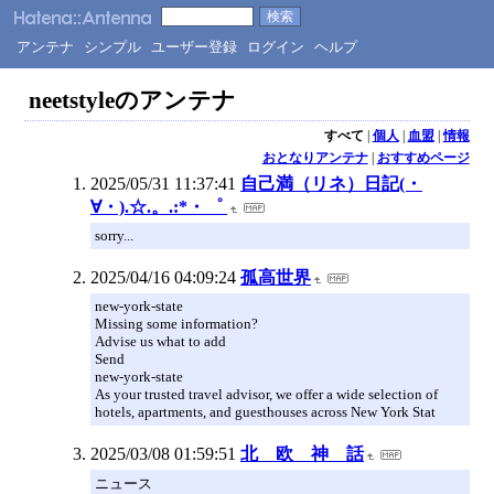
アンテナ
シンプル
ユーザー登録
ログイン
ヘルプ
neetstyleのアンテナ
すべて
|
個人
|
血盟
|
情報
おとなりアンテナ
|
おすすめページ
2025/05/31 11:37:41
自己満（リネ）日記(・
∀・).☆.。.:*・゜
sorry...
2025/04/16 04:09:24
孤高世界
new-york-state
Missing some information?
Advise us what to add
Send
new-york-state
As your trusted travel advisor, we offer a wide selection of
hotels, apartments, and guesthouses across New York Stat
2025/03/08 01:59:51
北 欧 神 話
ニュース