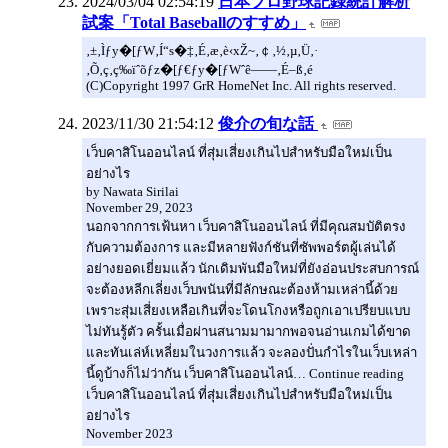
2024/03/04 02:54:19
日本プロ野球記録統計解析
試案「Total Baseballのすすめ」
‚±‚Ìƒy�[ƒW‚Í“s�‡‚É‚æ‚è‹xŽ~‚￠‚½‚µ‚Ü‚·
‚Õ‚ç‚ç‰ïˆõƒz�[ƒ€ƒy�[ƒWˆê——‚É–ß‚é
(C)Copyright 1997 GrR HomeNet Inc. All rights reserved.
2023/11/30 21:54:12
俊介の旬な話
เว็บคาสิโนออนไลน์ ที่สุ่มเสี่ยงเกินไปสำหรับมือใหม่เป็น
อย่างไร
by Nawata Sirilai
November 29, 2023
นอกจากการเฟ้นหา เว็บคาสิโนออนไลน์ ที่มีคุณสมบัติตรง
กับความต้องการ และมีหลายฟังก์ชันที่ซัพพอร์ตผู้เล่นได้
อย่างยอดเยี่ยมแล้ว นักเดิมพันมือใหม่ที่ยังอ่อนประสบการณ์
จะต้องหลีกเลี่ยงเว็บพนันที่มีลักษณะต้องห้ามเหล่านี้ด้วย
เพราะสุ่มเสี่ยงเหลือเกินที่จะโดนโกงหรือถูกเอาเปรียบแบบ
ไม่ทันรู้ตัว ครั้นเมื่อผ่านสนามมามากพอจนอ่านเกมได้ขาด
และทันเล่ห์เหลี่ยมในวงการแล้ว จะลองปั่นกำไรในเว็บเหล่า
นี้ดูบ้างก็ไม่ว่ากัน เว็บคาสิโนออนไลน์… Continue reading
เว็บคาสิโนออนไลน์ ที่สุ่มเสี่ยงเกินไปสำหรับมือใหม่เป็น
อย่างไร
November 2023