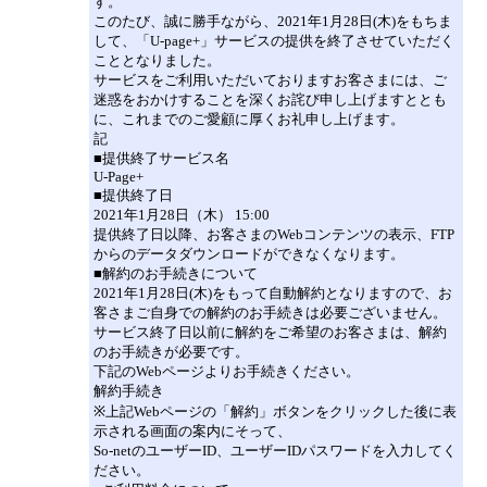
す。
このたび、誠に勝手ながら、2021年1月28日(木)をもちま
して、「U-page+」サービスの提供を終了させていただく
こととなりました。
サービスをご利用いただいておりますお客さまには、ご
迷惑をおかけすることを深くお詫び申し上げますととも
に、これまでのご愛顧に厚くお礼申し上げます。
記
■提供終了サービス名
U-Page+
■提供終了日
2021年1月28日（木） 15:00
提供終了日以降、お客さまのWebコンテンツの表示、FTP
からのデータダウンロードができなくなります。
■解約のお手続きについて
2021年1月28日(木)をもって自動解約となりますので、お
客さまご自身での解約のお手続きは必要ございません。
サービス終了日以前に解約をご希望のお客さまは、解約
のお手続きが必要です。
下記のWebページよりお手続きください。
解約手続き
※上記Webページの「解約」ボタンをクリックした後に表
示される画面の案内にそって、
So-netのユーザーID、ユーザーIDパスワードを入力してく
ださい。