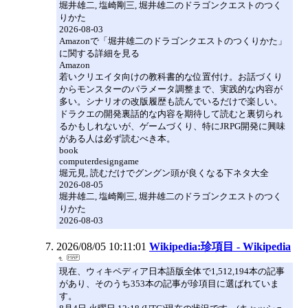
堀井雄二, 塩崎剛三, 堀井雄二のドラゴンクエストのつく
りかた
2026-08-03
Amazonで「堀井雄二のドラゴンクエストのつくりかた」
に関する詳細を見る
Amazon
若いクリエイタ向けの教科書的な位置付け。お話づくり
からモンスターのパラメータ調整まで、実践的な内容が
多い。シナリオの改版履歴も読んでいるだけで楽しい。
ドラクエの開発裏話的な内容を期待して読むと裏切られ
るかもしれないが、ゲームづくり、特にJRPG開発に興味
がある人は必ず読むべき本。
book
computerdesigngame
堀元見, 読むだけでグングン頭が良くなる下ネタ大全
2026-08-05
堀井雄二, 塩崎剛三, 堀井雄二のドラゴンクエストのつく
りかた
2026-08-03
2026/08/05 10:11:01
Wikipedia:珍項目 - Wikipedia
現在、ウィキペディア日本語版全体で1,512,194本の記事
があり、そのうち353本の記事が珍項目に選ばれていま
す。