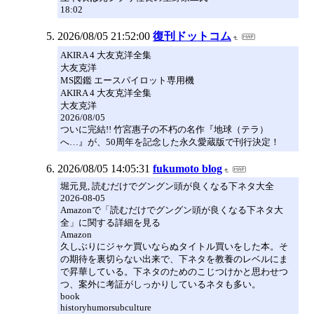
18:02
2026/08/05 21:52:00
復刊ドットコム
AKIRA 4 大友克洋全集
大友克洋
MS図鑑 エースパイロット専用機
AKIRA 4 大友克洋全集
大友克洋
2026/08/05
ついに完結!! 竹宮惠子の不朽の名作『地球（テラ）
へ…』が、50周年を記念した永久愛蔵版で刊行決定！
2026/08/05 14:05:31
fukumoto blog
堀元見, 読むだけでグングン頭が良くなる下ネタ大全
2026-08-05
Amazonで「読むだけでグングン頭が良くなる下ネタ大
全」に関する詳細を見る
Amazon
久しぶりにジャケ買いならぬタイトル買いをした本。そ
の期待を裏切らない出来で、下ネタを教養のレベルにま
で昇華している。下ネタのためのこじつけかと思わせつ
つ、案外に考証がしっかりしているネタも多い。
book
historyhumorsubculture