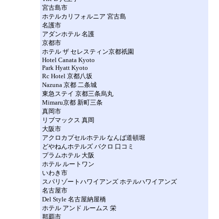
宮古島市
ホテルカリフォルニア 宮古島
名護市
アダンホテル 名護
京都市
ホテル ザ セレスティン京都祇園
Hotel Canata Kyoto
Park Hyatt Kyoto
Rc Hotel 京都八坂
Nazuna 京都 二条城
東急ステイ 京都三条烏丸
Mimaru京都 新町三条
真岡市
リブマックス 真岡
大阪市
アクロカプセルホテル なんば道頓堀
どやねんホテルズ バクロ 口コミ
プラムホテル 大阪
ホテル ルートワン
いわき市
スパリゾートハワイアンズ ホテルハワイアンズ
名古屋市
Del Style 名古屋納屋橋
ホテル アンド ルームス 栄
那覇市