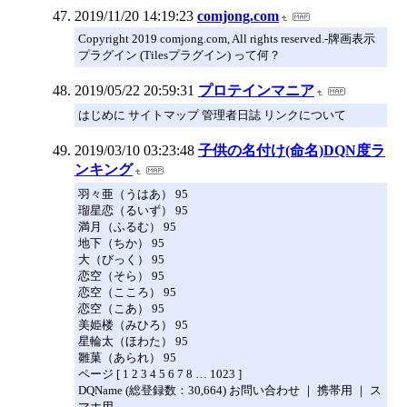
2019/11/20 14:19:23
comjong.com
Copyright 2019 comjong.com, All rights reserved.-牌画表示
プラグイン (Tilesプラグイン) って何？
2019/05/22 20:59:31
プロテインマニア
はじめに サイトマップ 管理者日誌 リンクについて
2019/03/10 03:23:48
子供の名付け(命名)DQN度ラ
ンキング
羽々亜（うはあ） 95
瑠星恋（るいず） 95
満月（ふるむ） 95
地下（ちか） 95
大（びっく） 95
恋空（そら） 95
恋空（こころ） 95
恋空（こあ） 95
美姫楼（みひろ） 95
星輪太（ほわた） 95
雛菓（あられ） 95
ページ [ 1 2 3 4 5 6 7 8 … 1023 ]
DQName (総登録数：30,664) お問い合わせ ｜ 携帯用 ｜ ス
マホ用