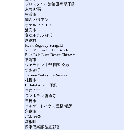
プロスタイル旅館 那覇県庁前
東急 那覇
横浜市
関内 バリアン
ホテル アイエス
浦安市
変なホテル 舞浜
恩納村
Hyatt Regency Seragaki
Villa Valiosa On The Beach
Blue Rela Luxe Resort Okinawa
常滑市
シェラトン 中部 国際 空港
すさみ町
Tuzumi Wakayama Susami
札幌市
C Hotel Affetto 予約
善通寺市
ラブホテル 善通寺
豊橋市
コルゲートハウス 豊橋 場所
宗像市
パル 宗像
箱根町
四季倶楽部 強羅彩香