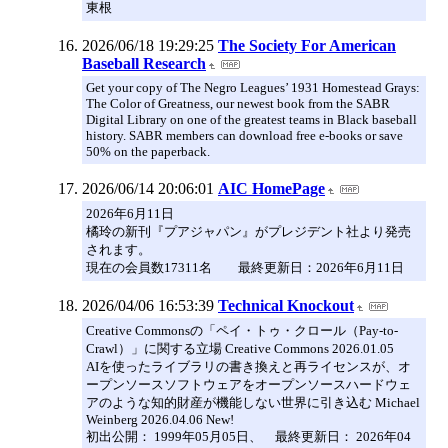
東根
2026/06/18 19:29:25
The Society For American
Baseball Research
Get your copy of The Negro Leagues’ 1931 Homestead Grays:
The Color of Greatness, our newest book from the SABR
Digital Library on one of the greatest teams in Black baseball
history. SABR members can download free e-books or save
50% on the paperback.
2026/06/14 20:06:01
AIC HomePage
2026年6月11日
橘玲の新刊『プアジャパン』がプレジデント社より発売
されます。
現在の会員数17311名 最終更新日：2026年6月11日
2026/04/06 16:53:39
Technical Knockout
Creative Commonsの「ペイ・トゥ・クロール（Pay-to-
Crawl）」に関する立場 Creative Commons 2026.01.05
AIを使ったライブラリの書き換えと再ライセンスが、オ
ープンソースソフトウェアをオープンソースハードウェ
アのような知的財産が機能しない世界に引き込む Michael
Weinberg 2026.04.06 New!
初出公開： 1999年05月05日、 最終更新日： 2026年04