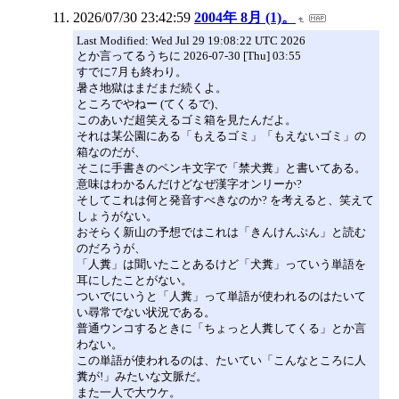
2026/07/30 23:42:59
2004年 8月 (1)。
Last Modified: Wed Jul 29 19:08:22 UTC 2026
とか言ってるうちに 2026-07-30 [Thu] 03:55
すでに7月も終わり。
暑さ地獄はまだまだ続くよ。
ところでやねー (てくるで)、
このあいだ超笑えるゴミ箱を見たんだよ。
それは某公園にある「もえるゴミ」「もえないゴミ」の
箱なのだが、
そこに手書きのペンキ文字で「禁犬糞」と書いてある。
意味はわかるんだけどなぜ漢字オンリーか?
そしてこれは何と発音すべきなのか? を考えると、笑えて
しょうがない。
おそらく新山の予想ではこれは「きんけんぷん」と読む
のだろうが、
「人糞」は聞いたことあるけど「犬糞」っていう単語を
耳にしたことがない。
ついでにいうと「人糞」って単語が使われるのはたいて
い尋常でない状況である。
普通ウンコするときに「ちょっと人糞してくる」とか言
わない。
この単語が使われるのは、たいてい「こんなところに人
糞が!」みたいな文脈だ。
また一人で大ウケ。