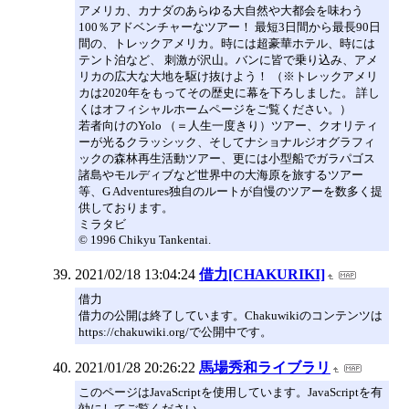
アメリカ、カナダのあらゆる大自然や大都会を味わう
100％アドベンチャーなツアー！ 最短3日間から最長90日
間の、トレックアメリカ。時には超豪華ホテル、時には
テント泊など、 刺激が沢山。バンに皆で乗り込み、アメ
リカの広大な大地を駆け抜けよう！ （※トレックアメリ
カは2020年をもってその歴史に幕を下ろしました。 詳し
くはオフィシャルホームページをご覧ください。）
若者向けのYolo （＝人生一度きり）ツアー、クオリティ
ーが光るクラッシック、そしてナショナルジオグラフィ
ックの森林再生活動ツアー、更には小型船でガラパゴス
諸島やモルディブなど世界中の大海原を旅するツアー
等、G Adventures独自のルートが自慢のツアーを数多く提
供しております。
ミラタビ
© 1996 Chikyu Tankentai.
2021/02/18 13:04:24
借力[CHAKURIKI]
借力
借力の公開は終了しています。Chakuwikiのコンテンツは
https://chakuwiki.org/で公開中です。
2021/01/28 20:26:22
馬場秀和ライブラリ
このページはJavaScriptを使用しています。JavaScriptを有
効にしてご覧ください。