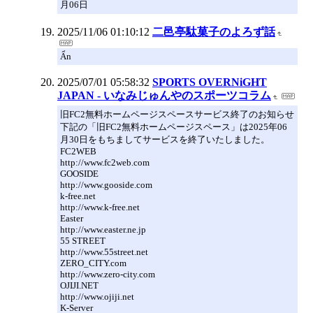
月06日
2025/11/06 01:10:12
二邑亭駄菓子のよろず話
Ẩn
2025/07/01 05:58:32
SPORTS OVERNiGHT
JAPAN - いなみじゅんやのスポーツコラム
旧FC2無料ホームページスペースサービス終了のお知らせ
下記の「旧FC2無料ホームページスペース」は2025年06
月30日をもちましてサービスを終了いたしました。
FC2WEB
http://www.fc2web.com
GOOSIDE
http://www.gooside.com
k-free.net
http://www.k-free.net
Easter
http://www.easter.ne.jp
55 STREET
http://www.55street.net
ZERO_CITY.com
http://www.zero-city.com
OJIJI.NET
http://www.ojiji.net
K-Server