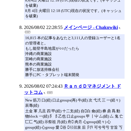
8月4日 火曜日 12:18 (UTC)現在の状況です。(キャッシュ
を破棄)
8月 4日 火曜日 12:18 (UTC)現在の状況です。(キャッシュ
を破棄)
2026/08/02 22:28:55
メインページ - Chakuwiki
16,815 本の記事をあなたと3,111人の登録ユーザーと1名
の管理者と。
もし能登半島地震が○○だったら
沖縄の商業施設
宮崎の商業施設
熊本の商業施設
勝手に放送持株会社
勝手にPC・タブレット端末開発
2026/08/02 07:24:43
ＲａｎｄＤマネジメント ド
ットコム
New 筋刀 口(続) 口止groups(再) 牛(続) 次 弋弍 三 一(続々)
辰蓐(続)
土金 軍 几且 四 甲(続) 十二支(続) 自𪞶白 龠(続) 彝 鼎 爲 動
物block 一(続) 阝⻏ 乙也 口止groups 甲 丨屮 厶(続) 厶 鬼 亡
匸匚 气(続) 示祭祖 月(続) 舟𣍝 肉⺼ 心group(続々) 心
group(続) 心group 愛 𧮫谷 𡿨巜巛泉 后卩卪 可兮号亏 甘旨 丂