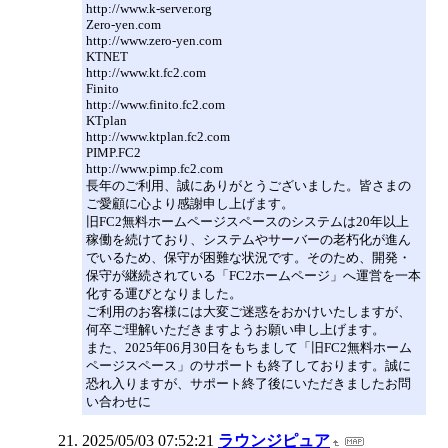
http://www.k-server.org
Zero-yen.com
http://www.zero-yen.com
KTNET
http://www.kt.fc2.com
Finito
http://www.finito.fc2.com
KTplan
http://www.ktplan.fc2.com
PIMP.FC2
http://www.pimp.fc2.com
長年のご利用、誠にありがとうございました。皆さまの
ご愛顧に心より感謝申し上げます。
旧FC2無料ホームページスペースのシステムは20年以上
稼働を続けており、システムやサーバーの老朽化が進ん
でいるため、保守が困難な状況です。そのため、開発・
保守が継続されている「FC2ホームページ」へ運営を一本
化する運びとなりました。
ご利用のお客様には大変ご迷惑をおかけいたしますが、
何卒ご理解いただきますようお願い申し上げます。
また、2025年06月30日をもちまして「旧FC2無料ホーム
ページスペース」のサポートも終了しております。誠に
恐れ入りますが、サポート終了後にいただきましたお問
い合わせに
2025/05/03 07:52:21
ラウンジピュア