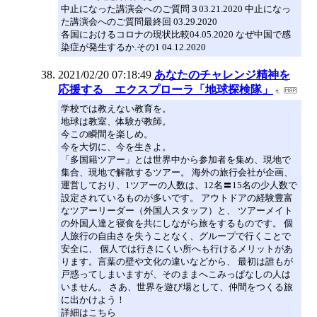
中止になった講演会へのご質問３03.21.2020 中止になっ
た講演会へのご質問最終回 03.29.2020
各国におけるコロナの現状比較04.05.2020 なぜ中国で感
染症が発生するか.その1 04.12.2020
2021/02/20 07:18:49
あなたのチャレンジ精神を
応援する エクスプローラ「地球探検隊」
学校では教えない教育を。
地球は教室、体験が教師。
今この瞬間を楽しめ。
今を大切に、今を生きよ。
「多国籍ツアー」とは世界中から参加者を集め、現地で
集合、現地で解散するツアー。 海外の旅行会社が企画、
運営しており、1ツアーの人数は、12名〓15名の少人数で
設定されているものが多いです。 アウトドアの経験豊富
なツアーリーダー（外国人スタッフ）と、 ツアーメイト
の外国人達と寝食を共にしながら旅をするものです。 個
人旅行の自由さを失うことなく、グループで行くことで
安全に、 個人では行きにくい所へも行けるメリットがあ
ります。言葉の壁や文化の違いなどから、 最初は誰もが
戸惑ってしまいますが、そのままへこみっぱなしの人は
いません。 さあ、世界を遊び場として、仲間をつくる旅
に出かけよう！
詳細はこちら