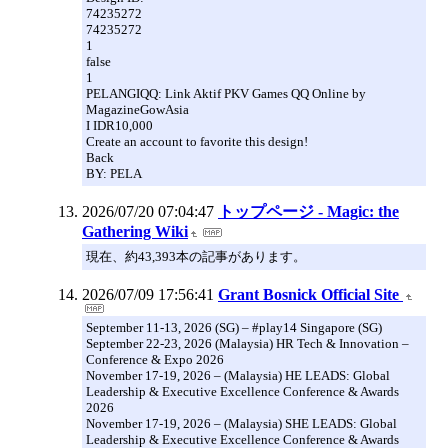
74235272
74235272
1
false
1
PELANGIQQ: Link Aktif PKV Games QQ Online by
MagazineGowAsia
I IDR10,000
Create an account to favorite this design!
Back
BY: PELA
2026/07/20 07:04:47
トップページ - Magic: the
Gathering Wiki
現在、約43,393本の記事があります。
2026/07/09 17:56:41
Grant Bosnick Official Site
September 11-13, 2026 (SG) – #play14 Singapore (SG)
September 22-23, 2026 (Malaysia) HR Tech & Innovation –
Conference & Expo 2026
November 17-19, 2026 – (Malaysia) HE LEADS: Global
Leadership & Executive Excellence Conference & Awards
2026
November 17-19, 2026 – (Malaysia) SHE LEADS: Global
Leadership & Executive Excellence Conference & Awards