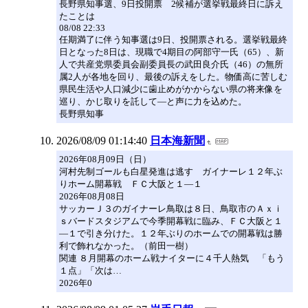
長野県知事選、9日投開票 2候補が選挙戦最終日に訴え
たことは
08/08 22:33
任期満了に伴う知事選は9日、投開票される。選挙戦最終
日となった8日は、現職で4期目の阿部守一氏（65）、新
人で共産党県委員会副委員長の武田良介氏（46）の無所
属2人が各地を回り、最後の訴えをした。物価高に苦しむ
県民生活や人口減少に歯止めがかからない県の将来像を
巡り、かじ取りを託して―と声に力を込めた。
長野県知事
2026/08/09 01:14:40
日本海新聞
2026年08月09日（日）
河村先制ゴールも白星発進は逃す ガイナーレ１２年ぶ
りホーム開幕戦 ＦＣ大阪と１―１
2026年08月08日
サッカーＪ３のガイナーレ鳥取は８日、鳥取市のＡｘｉ
ｓバードスタジアムで今季開幕戦に臨み、ＦＣ大阪と１
―１で引き分けた。１２年ぶりのホームでの開幕戦は勝
利で飾れなかった。（前田一樹）
関連 ８月開幕のホーム戦ナイターに４千人熱気 「もう
１点」「次は…
2026年0