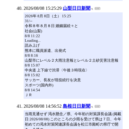
2026/08/08 15:25:29
山梨日日新聞
2026年 8月 8日（土） 15:25
31/--
令和８年８月８日 婚姻届続々と
社会(山梨)
8/8 11:22
Loading...
読み上げ
熊本に職員派遣、出発式
8/8 8:16
山梨市にレベル２大雨注意報とレベル２土砂災害注意報
8/8 15:07
中央道 上下線で渋滞〈午後３時現在〉
8/8 15:02
サッカー、長友が現役続行を決意
スポーツ(国内外)
8/8 14:54
ＪＲ
2026/08/08 14:56:52
島根日日新聞
当雨見通せず 渇水懸念／県、今年初の対策課長会議 (掲載
日:2026/08/08) このところの少雨を受けて県は７日、今年
初めての渇水対策関連課長会議を松江市殿町の県庁で開