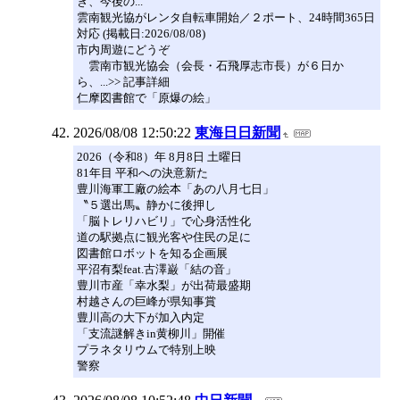
き、今後の...
雲南観光協がレンタ自転車開始／２ポート、24時間365日
対応 (掲載日:2026/08/08)
市内周遊にどうぞ
雲南市観光協会（会長・石飛厚志市長）が６日か
ら、...>> 記事詳細
仁摩図書館で「原爆の絵」
2026/08/08 12:50:22
東海日日新聞
2026（令和8）年 8月8日 土曜日
81年目 平和への決意新た
豊川海軍工廠の絵本「あの八月七日」
〝５選出馬〟静かに後押し
「脳トレリハビリ」で心身活性化
道の駅拠点に観光客や住民の足に
図書館ロボットを知る企画展
平沼有梨feat.古澤巌「結の音」
豊川市産「幸水梨」が出荷最盛期
村越さんの巨峰が県知事賞
豊川高の大下が加入内定
「支流謎解きin黄柳川」開催
プラネタリウムで特別上映
警察