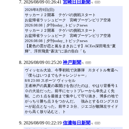
2026/08/09 01:26:41
宮崎日日新聞
2026年8月9日(日)
サッカーＪ２開幕 テゲバの挑戦スタート
お盆帰省ラッシュピーク 宮崎ブーゲンビリア空港
2026.08.08｜夕刊today_トピックnews
サッカーＪ２開幕 テゲバの挑戦スタート
お盆帰省ラッシュピーク 宮崎ブーゲンビリア空港
2026.08.08｜夕刊today_トピックnews
【夏色の雲が恋と嵐をまきおこす】ACEes深田竜生“夏
輝”、浮所飛貴“蒼汰”に涙の告白「も
2026/08/09 01:25:20
神戸新聞
ヴィッセル大迫、今季初戦で決勝弾 J1タイトル奪還へ
「僕らはいつまでもチャレンジャー」
8/8 23:00 スポーツ ヴィッセル
王者神戸の真夏の幕開けを告げたのは、やはり背番号１
０の大迫だった。前半にセットプレーから幸先よく先
制。この１点を最後まで集中して守り抜き、博多の地で
がっちり勝ち点３をつかんだ。 強みとするロングスロ
ーが起点となった。前半２３分、ジエゴが敵陣左サイド
から高く放り込むと、ト
2026/08/09 01:22:19
信濃毎日新聞