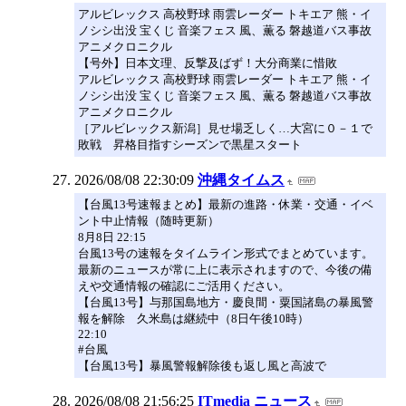
アルビレックス 高校野球 雨雲レーダー トキエア 熊・イ
ノシシ出没 宝くじ 音楽フェス 風、薫る 磐越道バス事故
アニメクロニクル
【号外】日本文理、反撃及ばず！大分商業に惜敗
アルビレックス 高校野球 雨雲レーダー トキエア 熊・イ
ノシシ出没 宝くじ 音楽フェス 風、薫る 磐越道バス事故
アニメクロニクル
［アルビレックス新潟］見せ場乏しく…大宮に０－１で
敗戦 昇格目指すシーズンで黒星スタート
2026/08/08 22:30:09
沖縄タイムス
【台風13号速報まとめ】最新の進路・休業・交通・イベ
ント中止情報（随時更新）
8月8日 22:15
台風13号の速報をタイムライン形式でまとめています。
最新のニュースが常に上に表示されますので、今後の備
えや交通情報の確認にご活用ください。
【台風13号】与那国島地方・慶良間・粟国諸島の暴風警
報を解除 久米島は継続中（8日午後10時）
22:10
#台風
【台風13号】暴風警報解除後も返し風と高波で
2026/08/08 21:56:25
ITmedia ニュース