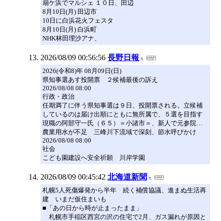
扇ケ浜でマルシェ １０日、田辺
8月10日(月) 田辺市
10日に白浜花火フェスタ
8月10日(月) 白浜町
NHK林田理沙アナ、
2026/08/09 00:56:56
長野日報
2026(令和8)年 08月09日(日)
県知事選あす投開票 ２候補最後の訴え
2026/08/08 08:00
行政・政治
任期満了に伴う県知事選は９日、投開票される。立候補
しているのは届け出順にともに無所属で、５選を目指す
現職の阿部守一氏（６５）＝小諸市＝、新人で元参院…
農業用水が不足 三峰川下流域で深刻、節水呼びかけ
2026/08/08 08:00
社会
こども園建設へ安全祈願 川岸学園
2026/08/09 00:45:42
北海道新聞
札幌5人死傷爆発から半年 続く補償協議、進まぬ生活再
建 いまだ仮住まいも
■「あの日から時が止まったまま」
札幌市手稲区西宮の沢の住宅で2月、ガス漏れが原因と