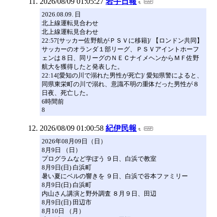
2026/08/09 01:05:27
岩手日報
2026.08.09. 日
北上線運転見合わせ
北上線運転見合わせ
22:57[サッカー佐野航がＰＳＶに移籍]/ 【ロンドン共同】
サッカーのオランダ１部リーグ、ＰＳＶアイントホーフ
ェンは８日、同リーグのＮＥＣナイメヘンからＭＦ佐野
航大を獲得したと発表した。
22:14[愛知の川で溺れた男性が死亡]/ 愛知県警によると、
同県東栄町の川で溺れ、意識不明の重体だった男性が８
日夜、死亡した。
6時間前
8
2026/08/09 01:00:58
紀伊民報
2026年08月09日（日）
8月9日 （日）
プログラムなど学ぼう ９日、白浜で教室
8月9日(日) 白浜町
暑い夏にベルの響きを ９日、白浜で谷本ファミリー
8月9日(日) 白浜町
内山さん講演と野外調査 ８月９日、田辺
8月9日(日) 田辺市
8月10日 （月）