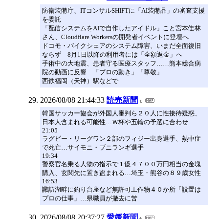
防衛装備庁、ITコンサルSHIFTに「AI装備品」の審査支援
を委託
「配信システムをAIで自作したアイドル」こと宮本佳林
さん、Cloudflare Workersの開発者イベントに登壇へ
ドコモ・バイクシェアのシステム障害、いまだ全面復旧
ならず 8月1日以降の利用者には「全額返金」へ
手術中の大地震、患者守る医療スタッフ……熊本総合病
院の動画に反響 「プロの動き」「尊敬」
西鉄福岡（天神）駅などで
2026/08/08 21:44:33
読売新聞
韓国サッカー協会が外国人審判ら２０人に性接待疑惑、
日本人含まれる可能性…Ｗ杯や五輪の予選に合わせ
21:05
ラグビー・リーグワン２部のフィジー出身選手、熱中症
で死亡…サイモニ・ブニランギ選手
19:34
警察官名乗る人物の指示で１億４７００万円相当の金塊
購入、玄関先に置き盗まれる…埼玉・熊谷の８９歳女性
16:53
諏訪湖畔に釣り台座など無許可工作物４０か所「設置は
プロの仕事」…県職員が撤去に苦
2026/08/08 20:37:27
愛媛新聞