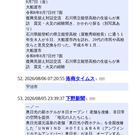
8月7日（金）
大船渡市
令和8年8月7日付 7面
復興見据え対話交流 石川県立能登高校の生徒らが来
訪 震災・火災の経験聞き、かかわり探る（別写真あ
り）
石川県能登町の県立能登高校（屋敷秀樹校長）に通う１
年生８人が６日、大船渡市内を訪れ、20代の市民や高校
生らと意見交換を行った。平成６年１月…
大船渡市
令和8年8月7日付 7面
復興見据え対話交流 石川県立能登高校の生徒らが来
訪 震災・火災の経験
2026/08/06 07:20:55
洛南タイムス
宇治市
2026/08/05 23:39:37
下野新聞
--- ／ ---
奥日光の新ホテルが８日オープン！ 老舗を改修、非日常
の空間を提供 「地元の人たちにも」
奥日光湯元温泉の老舗「奥日光小西ホテル」を全面改修
した「ＵＮＷＩＮＤ ＨＯＴＥＬ＆ＢＡＲ（アンワイン
ドホテルアンドバー）奥日光」が８日、オープンする。