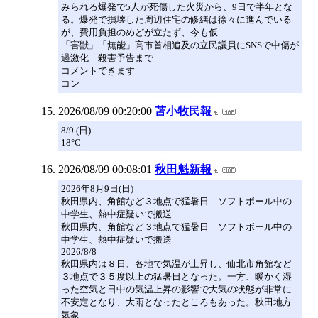
みられる爆発で5人が死傷した火災から、9日で半年とな
る。爆発で損壊した周辺住宅の修繕は徐々に進んでいる
が、費用負担のめどが立たず、今も仮…
「害獣」「無能」高市首相追及の立民議員にSNSで中傷が
過激化 殺害予告まで
コメントできます
コン
2026/08/09 00:20:00
苫小牧民報
8/9 (日)
18°C
2026/08/09 00:08:01
秋田魁新報
2026年8月9日(日)
秋田県内、角館など３地点で猛暑日 ソフトボール中の
中学生、熱中症疑いで搬送
秋田県内、角館など３地点で猛暑日 ソフトボール中の
中学生、熱中症疑いで搬送
2026/8/8
秋田県内は８日、各地で気温が上昇し、仙北市角館など
３地点で３５度以上の猛暑日となった。一方、暖かく湿
った空気と日中の気温上昇の影響で大気の状態が非常に
不安定となり、大雨となったところもあった。秋田地方
気象