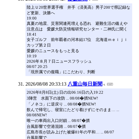
陸上Ｕ20世界選手権 井手（済美高）男子200で県記録な
ど更新、決勝へ
19:00
真夏の地震、災害関連死増える恐れ 避難生活の備えや
注意点は 愛媛大防災情報研究センター・二神氏に聞く
18:41
女子ゴルフ 前年覇者の河本結17位 北海道ｍｅｉｊｉ
カップ第２日
愛媛のニュースをもっと見る
10:19
2026年８月７日ニュースフラッシュ
08/07 20:25
「現所属での復職」にこだわり、判断
2026/08/08 20:33:13
八重山毎日新聞
2026年8月8日(土) 日の出06:16日の入19:22
3陣営 水面下の攻防 ... 08/08�摜NEW!
「ノネコ」に逆戻り ... 08/08�摜NEW!
飲んで帰宅し、寝室にたどり着けずにそのまま… ...
08/08NEW!
唯一の車両出入口封鎖 ... 08/07�摜
台風影響で空港混雑 ... 08/07�摜
広島市長が読み上げた被爆81年の平和… ... 08/07
台風影響で