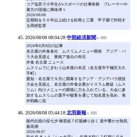
コア塩尻で小学生がeスポーツの仕事体験 プレーヤーや
裏方の現場に興味津々
2026/08/08
定期戦を５０年以上続ける松商と三重 甲子園で対戦す
る両校監督
2026/08/08 08:04:28
中部経済新聞
2026年8月8日の記事
名古屋の外食各社 ムスリムメニュー開発 アジア・パ
ラ大会見据え 東南ア進出の布石
外食 名古屋 ニュース
ムスリムでにぎわう山本屋の本店（名古屋市千種区大久
手町）
愛知・名古屋で９月に開幕するアジア・アジアパラ競技
大会を見据え、名古屋の外食企業がイスラム教徒（ムス
リム）向けメニューの開発に力を入れている。大会に参
加するムスリムの選手や観客を通じて知名度を高め、海
外戦略に役
2026/08/08 05:44:18
北羽新報
能代伝統の役七夕 柳若組７灯籠練り歩く 道中響かせ熱気
最高潮
2026.08.07
役七夕 きょう「シャチ流し」 午後８時に７灯籠に点火