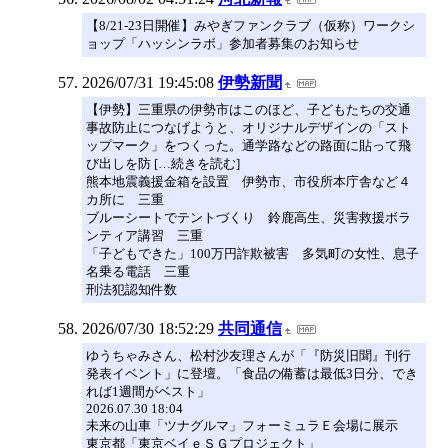
【8/21-23日開催】みやぎファンクラブ（仮称）ワークシ
ョップ「ハッシンラボ」参加者募集のお知らせ
2026/07/31 19:45:08
伊勢新聞
【伊勢】三重県の伊勢市はこのほど、子どもたちの交通
事故防止につなげようと、オリジナルデザインの「スト
ップマーク」をつくった。通学路などの路面に貼って飛
び出しを防 […続きを読む]
熊本地震義援金箱を設置 伊勢市、市役所本庁舎など４
カ所に 三重
ブルーシートでテントづくり 鈴鹿高生、災害救援ボラ
ンティア講習 三重
「子どもできた」100万円詐欺被害 多気町の女性、息子
名乗る電話 三重
刑法犯認知件数
2026/07/30 18:52:29
共同通信
ゆうちゃみさん、松村沙友理さんが「『防災旧聞』刊行
発表イベント」に登壇。「食品の備蓄は最低3日分、でき
れば1週間がベスト」
2026.07.30 18:04
未来の山車「ツナグルマ」フォーミュラＥ会場に展示
東京都「東京ベイｅＳＧプロジェクト」