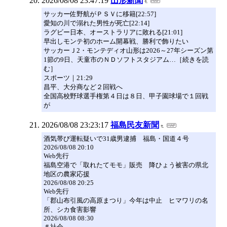
2026/08/08 23:47:19
山形新聞
サッカー佐野航がＰＳＶに移籍[22:57]
愛知の川で溺れた男性が死亡[22:14]
ラグビー日本、オーストラリアに敗れる[21:01]
早出しモンテ初のホーム開幕戦、勝利で飾りたい
サッカーＪ2・モンテディオ山形は2026～27年シーズン第
1節の9日、天童市のＮＤソフトスタジアム…［続きを読
む］
スポーツ｜21:29
昌平、大分商など２回戦へ
全国高校野球選手権第４日は８日、甲子園球場で１回戦
が
2026/08/08 23:23:17
福島民友新聞
酒気帯び運転疑いで31歳男逮捕 福島・国道４号
2026/08/08 20:10
Web先行
福島空港で「取れたてモモ」販売 降ひょう被害の県北
地区の農家応援
2026/08/08 20:25
Web先行
「郡山布引風の高原まつり」今年は中止 ヒマワリの名
所、シカ食害影響
2026/08/08 08:30
＃社会