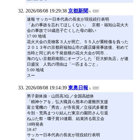
2026/08/08 19:29:38
京都新聞
速報 サッカー日本代表の長友が現役続行表明
「あの事故を忘れてほしくない」 京都・福知山花火大
会の事故で10歳息子亡くした母の願い
17:00 地域
花火大会の見物客３人が死亡、５５人が重軽傷を負った
２０１３年の京都府福知山市の露店爆発事故後、初めて
当時と同じ約６千発規模の花火大会が同市…
海のない京都府南部にオープンした「巨大鮮魚店」が連
日盛況 人気の理由は「一匹まるごと」
5:00 地域
スー
2026/08/08 19:14:39
東奥日報
男子新体操・山田高3位／全国高総体
「精神ケアを」弘大職員ら熊本の避難所支援
富士電機の「秀吉」が市長賞／立佞武多審査
今別・荒馬まつり結んだ東京の園田さん引退
ねぶた祭・囃子賞10連覇、結束誇る凱立会
18時発表
18:47
サッカー日本代表の長友が現役続行表明