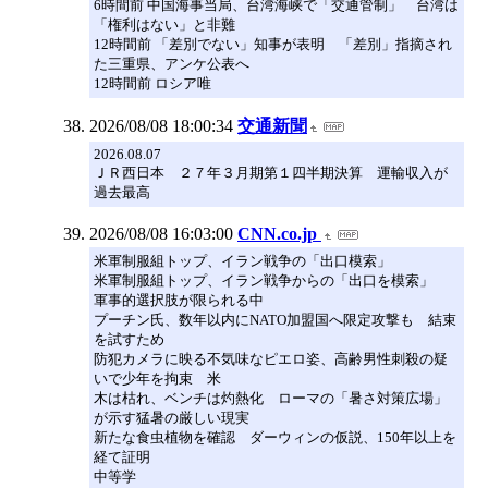
6時間前 中国海事当局、台湾海峡で「交通管制」 台湾は
「権利はない」と非難
12時間前 「差別でない」知事が表明 「差別」指摘され
た三重県、アンケ公表へ
12時間前 ロシア唯
2026/08/08 18:00:34
交通新聞
2026.08.07
ＪＲ西日本 ２７年３月期第１四半期決算 運輸収入が
過去最高
2026/08/08 16:03:00
CNN.co.jp
米軍制服組トップ、イラン戦争の「出口模索」
米軍制服組トップ、イラン戦争からの「出口を模索」
軍事的選択肢が限られる中
プーチン氏、数年以内にNATO加盟国へ限定攻撃も 結束
を試すため
防犯カメラに映る不気味なピエロ姿、高齢男性刺殺の疑
いで少年を拘束 米
木は枯れ、ベンチは灼熱化 ローマの「暑さ対策広場」
が示す猛暑の厳しい現実
新たな食虫植物を確認 ダーウィンの仮説、150年以上を
経て証明
中等学