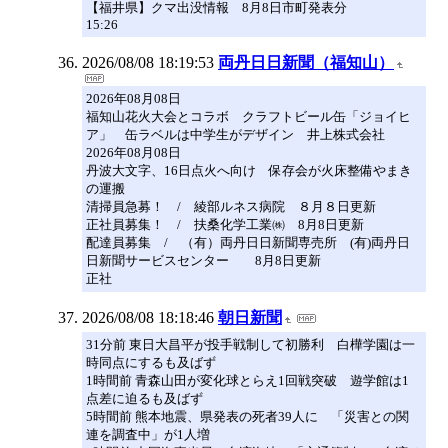
【福井県】クマ出没情報 8月8日市町発表分
15:26
2026/08/08 18:19:53
両丹日日新聞（福知山）
2026年08月08日
福知山花火大会とコラボ クラフトビール缶「ジョイヒ
ア」 缶ラベルは中学生がデザイン 井上株式会社
2026年08月08日
丹波大文字、16日点火へ向け 保存会が火床整備やまき
の運搬
清掃員急募！ / 綾部ルネス病院 ８月８日更新
正社員募集！ / 扶桑化学工業㈱ 8月8日更新
配達員募集 / （有）両丹日日新聞専売所 (有)両丹日
日新聞サービスセンター 8月8日更新
正社
2026/08/08 18:18:46
朝日新聞
31分前 東日大昌平が投手戦制して初勝利 白樺学園は一
時同点にするも及ばず
1時間前 青森山田が変化球とらえ1回戦突破 遊学館は1
点差に迫るも及ばず
5時間前 熊本地震、県発表の死者39人に 「災害との関
連を調査中」が1人増