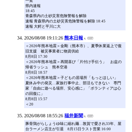
一覧
県内速報
18:45
青森県内の土砂災害危険警報を解除
速報 青森県内の土砂災害危険警報を解除 18:45
速報 大鰐と平川に大
2026/08/08 19:11:26
熊本日報
＜2026年熊本地震＞金剛（熊本市）、夏季休業返上で復
旧支援 被災事業者に物資供給
8月8日 17:30
＜2026年熊本地震＞再開喜び「片付け手伝う」 お盆の
帰省ラッシュ 熊本空港
8月8日 18:57
＜2026年熊本地震＞子どもの居場所「もっとほしい」
夏休み中の発災…家族行事中止、部活もできない 専門
家「自由に遊べる場所、安心感に」「ボランティアは心
の回復に」
8月8日 15:57
＜20
2026/08/08 18:55:26
福井新聞
豚骨鶏がらしょうゆ味に縮れ麺…敦賀で愛され33年、屋
台ラーメン店主が引退 8月15日ラスト営業 16:00