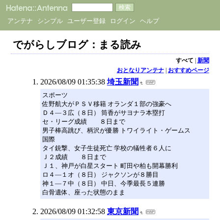
アンテナ
シンプル
ユーザー登録
ログイン
ヘルプ
でがらしブログ：まる読み
すべて
|
新聞
おとなりアンテナ
|
おすすめページ
2026/08/09 01:35:38
埼玉新聞
スポーツ
佐野航大がＰＳＶ移籍 オランダ１部の強豪へ
Ｄ４―３広（８日） 筒香がサヨナラ本塁打
セ・リーグ成績 ８日まで
男子棒高跳び、柄沢が優勝 トワイライト・ゲームス
国際
タイ銃撃、女子生徒死亡 学校の犠牲者６人に
Ｊ２成績 ８日まで
Ｊ１、神戸が白星スタート 町田や柏も開幕勝利
ロ４―１オ（８日） ジャクソンが８勝目
神１―７中（８日） 中日、今季最長５連勝
白骨遺体、座った状態のまま
2026/08/09 01:32:58
東京新聞