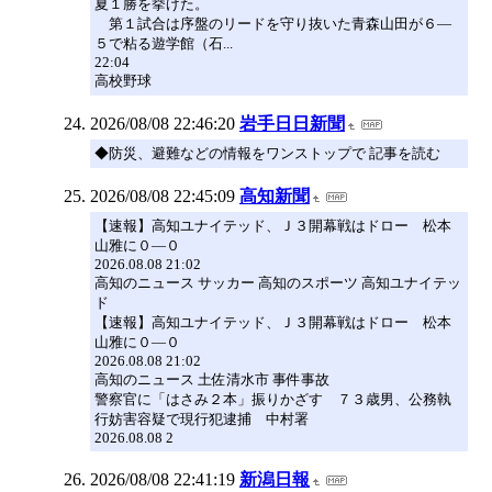
夏１勝を挙げた。
第１試合は序盤のリードを守り抜いた青森山田が６―
５で粘る遊学館（石...
22:04
高校野球
2026/08/08 22:46:20
岩手日日新聞
◆防災、避難などの情報をワンストップで 記事を読む
2026/08/08 22:45:09
高知新聞
【速報】高知ユナイテッド、Ｊ３開幕戦はドロー 松本
山雅に０―０
2026.08.08 21:02
高知のニュース サッカー 高知のスポーツ 高知ユナイテッ
ド
【速報】高知ユナイテッド、Ｊ３開幕戦はドロー 松本
山雅に０―０
2026.08.08 21:02
高知のニュース 土佐清水市 事件事故
警察官に「はさみ２本」振りかざす ７３歳男、公務執
行妨害容疑で現行犯逮捕 中村署
2026.08.08 2
2026/08/08 22:41:19
新潟日報