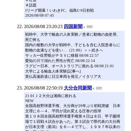
＃話題
Jリーグ開幕！いわきFC、福島U 9日初戦
2026/08/08 07:45
2026/08/08 23:20:23
四国新聞
戦時中、大学で輸血の人体実験／患者に動物の血使用、
死亡例も
国内の複数の大学が戦時中、子どもを含む入院患者らに
動物の血液などを使い…（21:00）＞＞続きへ
サッカー佐野航がＰＳＶに移籍 08/08 22:57
愛知の川で溺れた男性が死亡 08/08 22:14
ラグビー日本、オーストラリアに敗れる 08/08 21:01
大学による輸血人体実験[記事へ]
英仏高速鉄道に日立車両を発注／イタリア大
2026/08/08 22:50:19
大分合同新聞
21:01Ｊ２大分は湘南に敗れる
NEW
全国高校野球選手権、大分商が29年ぶり初戦突破 日本
文理に６―４、平田が流れ変える圧巻の投球
第１０８回全国高校野球選手権第４日は８日、甲子園球
場で１回戦４試合があった。第３試合で県代表の大分商
が日本文理（新潟）を６―４で下し、１９９７年以来の