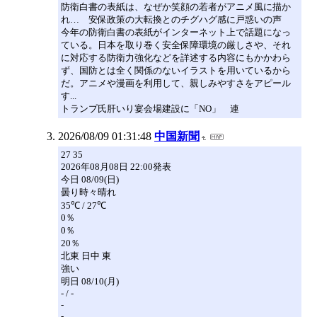
防衛白書の表紙は、なぜか笑顔の若者がアニメ風に描か
れ… 安保政策の大転換とのチグハグ感に戸惑いの声
今年の防衛白書の表紙がインターネット上で話題になっ
ている。日本を取り巻く安全保障環境の厳しさや、それ
に対応する防衛力強化などを詳述する内容にもかかわら
ず、国防とは全く関係のないイラストを用いているから
だ。アニメや漫画を利用して、親しみやすさをアピール
す...
トランプ氏肝いり宴会場建設に「NO」 連
2026/08/09 01:31:48
中国新聞
27 35
2026年08月08日 22:00発表
今日 08/09(日)
曇り時々晴れ
35℃ / 27℃
0％
0％
20％
北東 日中 東
強い
明日 08/10(月)
- / -
-
-