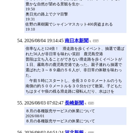
豊かな自然が望める景観を生か…
19:50
奥日光の路上でクマ目撃
19:31
佐野の果樹園でシャインマスカット400房盗まれる
19:10
2026/08/04 19:14:45
南日本新聞
倍率なんと124倍！ 滑走路を歩くイベント、抽選で選ば
れた56人が非日常を味わい笑顔 鹿児島空港
普段は立ち入ることができない滑走路を歩くイベントが
１日、霧島市の鹿児島空港であった。親子連れら抽選で
選ばれた３～８９歳の５６人が、非日常の体験を味わっ
た。
午前５時にスタートし、全長３０００メートルのうち
南側の約５００メートルを３０分かけて散策。子どもた
ちはタイヤ痕の残る滑走路に寝転んだり、水はけを
2026/08/03 07:02:47
長崎新聞
８月の各種販売サービスの休業について
2026/08/01
８月の各種販売サービスの休業について
2026/08/02 04:51:24
河北新報