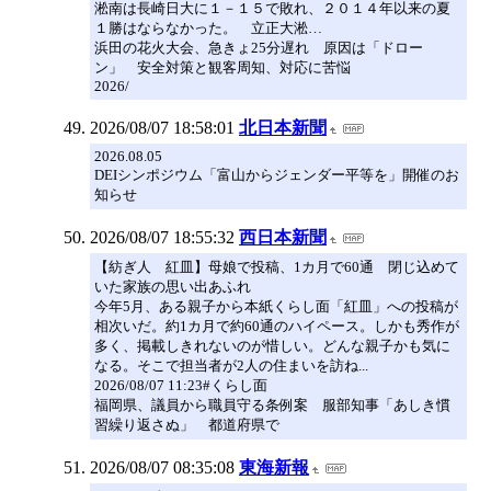
淞南は長崎日大に１－１５で敗れ、２０１４年以来の夏
１勝はならなかった。 立正大淞…
浜田の花火大会、急きょ25分遅れ 原因は「ドロー
ン」 安全対策と観客周知、対応に苦悩
2026/
2026/08/07 18:58:01
北日本新聞
2026.08.05
DEIシンポジウム「富山からジェンダー平等を」開催のお
知らせ
2026/08/07 18:55:32
西日本新聞
【紡ぎ人 紅皿】母娘で投稿、1カ月で60通 閉じ込めて
いた家族の思い出あふれ
今年5月、ある親子から本紙くらし面「紅皿」への投稿が
相次いだ。約1カ月で約60通のハイペース。しかも秀作が
多く、掲載しきれないのが惜しい。どんな親子かも気に
なる。そこで担当者が2人の住まいを訪ね...
2026/08/07 11:23#くらし面
福岡県、議員から職員守る条例案 服部知事「あしき慣
習繰り返さぬ」 都道府県で
2026/08/07 08:35:08
東海新報