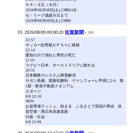
Ｄ４―３広（８日）
2026年08月08日(土) 23時03分
セ・リーグ成績８日まで
2026年08月08日(土) 23時0
2026/08/09 00:00:20
佐賀新聞
22:57
サッカー佐野航がＰＳＶに移籍
22:14
愛知の川で溺れた男性が死亡
21:01
ラグビー日本、オーストラリアに敗れる
20:55
日本郵便のシステム障害解消
サガン鳥栖、開幕戦勝利 ヴァンフォーレ甲府に2-0 第
1節・駅前不動産スタジアム
スポーツ
8/8 23:18
NEW
お盆帰省ラッシュ、始まる ふるさとで笑顔の再会 佐
賀空港・西日本高速道路
行政・社会
8/8 23:09