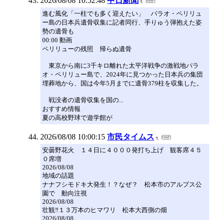
2026/08/08 10:52:48
中日新聞
進む風化「一柱でも多く迎えたい」 パラオ・ペリリュ
ー島の日本兵遺骨収集に記者同行、手りゅう弾抱えた姿
勢の遺骨も
00:00 動画
ペリリューの残照 帰らぬ遺骨
東京から南に3千キロ離れた太平洋戦争の激戦地パラ
オ・ペリリュー島で、2024年に見つかった日本兵の集団
埋葬地から、国は今年5月までに遺骨379柱を収集した。
戦没者の遺骨収集を国の...
おすすめ情報
夏の高校野球で遊学館が
2026/08/08 10:00:15
市民タイムス
安曇野花火 １４日に４０００発打ち上げ 観客席４５
０席増
2026/08/08
地域の話題
ナナフシモドキ大発生！？なぜ？ 松本市のアルプス公
園で 動向注視
2026/08/08
壮観‼１３万本のヒマワリ 松本大西側の畑
2026/08/08