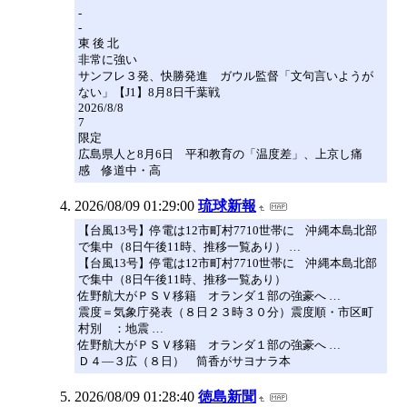
-
-
東 後 北
非常に強い
サンフレ３発、快勝発進 ガウル監督「文句言いようが
ない」【J1】8月8日千葉戦
2026/8/8
7
限定
広島県人と8月6日 平和教育の「温度差」、上京し痛
感 修道中・高
2026/08/09 01:29:00
琉球新報
【台風13号】停電は12市町村7710世帯に 沖縄本島北部
で集中（8日午後11時、推移一覧あり） …
【台風13号】停電は12市町村7710世帯に 沖縄本島北部
で集中（8日午後11時、推移一覧あり）
佐野航大がＰＳＶ移籍 オランダ１部の強豪へ …
震度＝気象庁発表（８日２３時３０分）震度順・市区町
村別 ：地震 …
佐野航大がＰＳＶ移籍 オランダ１部の強豪へ …
Ｄ４―３広（８日） 筒香がサヨナラ本
2026/08/09 01:28:40
徳島新聞