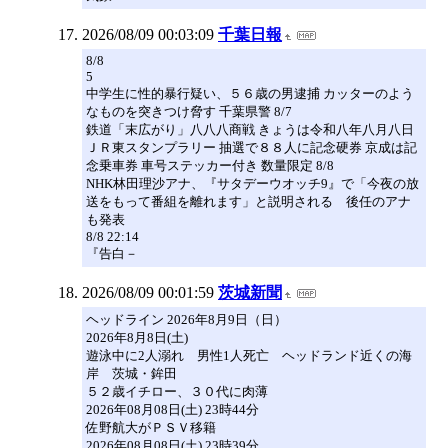
2026/08/09 00:03:09
千葉日報
8/8
5
中学生に性的暴行疑い、５６歳の男逮捕 カッターのよう
なものを突きつけ脅す 千葉県警 8/7
鉄道「末広がり」八八八商戦 きょうは令和八年八月八日
ＪＲ東スタンプラリー 抽選で８８人に記念硬券 京成は記
念乗車券 車号ステッカー付き 数量限定 8/8
NHK林田理沙アナ、『サタデーウオッチ9』で「今夜の放
送をもって番組を離れます」と説明される 後任のアナ
も発表
8/8 22:14
『告白－
2026/08/09 00:01:59
茨城新聞
ヘッドライン 2026年8月9日（日）
2026年8月8日(土)
遊泳中に2人溺れ 男性1人死亡 ヘッドランド近くの海
岸 茨城・鉾田
５２歳イチロー、３０代に肉薄
2026年08月08日(土) 23時44分
佐野航大がＰＳＶ移籍
2026年08月08日(土) 23時39分