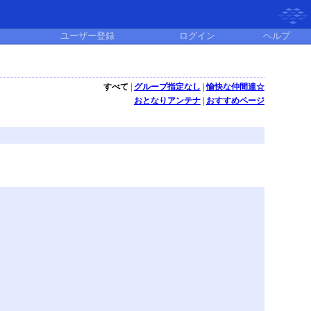
ユーザー登録
ログイン
ヘルプ
すべて
|
グループ指定なし
|
愉快な仲間達☆
おとなりアンテナ
|
おすすめページ