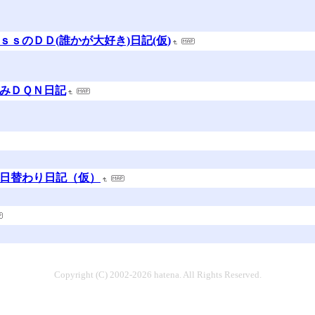
ｓｓのＤＤ(誰かが大好き)日記(仮)
ゆみＤＱＮ日記
の日替わり日記（仮）
Copyright (C) 2002-2026 hatena. All Rights Reserved.