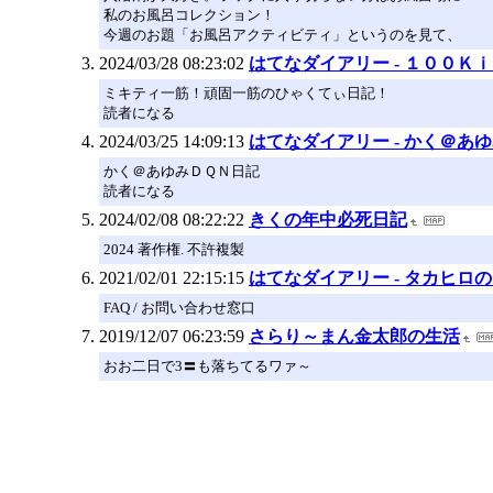
私のお風呂コレクション！
今週のお題「お風呂アクティビティ」というのを見て、
2024/03/28 08:23:02
はてなダイアリー - １００Ｋｉ
ミキティ一筋！頑固一筋のひゃくてぃ日記！
読者になる
2024/03/25 14:09:13
はてなダイアリー - かく＠あ
かく＠あゆみＤＱＮ日記
読者になる
2024/02/08 08:22:22
きくの年中必死日記
2024 著作権. 不許複製
2021/02/01 22:15:15
はてなダイアリー - タカヒロ
FAQ / お問い合わせ窓口
2019/12/07 06:23:59
さらり～まん金太郎の生活
おお二日で3〓も落ちてるワァ～