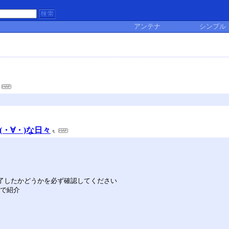
アンテナ
シンプル
(・∀・)な日々
完了したかどうかを必ず確認してください
りで紹介