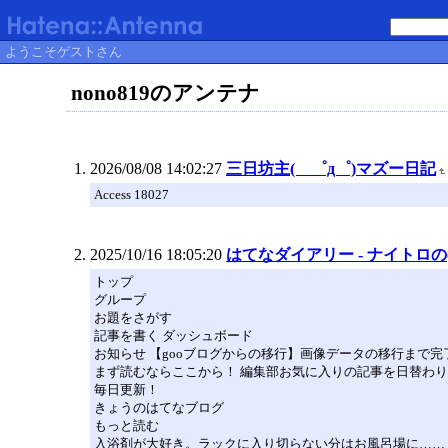
ようこそゲストさん
nono819のアンテナ
2026/08/08 14:02:27
三日坊主( ゜д゜)マズー日記
Access 18027
2025/10/16 18:05:20
はてなダイアリー - ナイトロの
トップ
グループ
お題をさがす
記事を書く ダッシュボード
お知らせ 【gooブログからの移行】画像データの移行まで
まず読むならここから！ 編集部お気に入りの記事を日替わ
毎日更新！
きょうのはてなブログ
もっと読む
入浴剤が大好き。ラックに入り切らない分はお風呂場に……