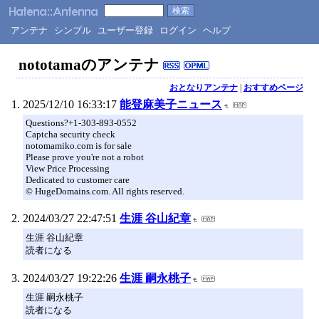
アンテナ
シンプル
ユーザー登録
ログイン
ヘルプ
nototamaのアンテナ
おとなりアンテナ
|
おすすめページ
2025/12/10 16:33:17
能登麻美子ニュース
Questions?+1-303-893-0552
Captcha security check
notomamiko.com is for sale
Please prove you're not a robot
View Price Processing
Dedicated to customer care
© HugeDomains.com. All rights reserved.
2024/03/27 22:47:51
生涯 谷山紀章
生涯 谷山紀章
読者になる
2024/03/27 19:22:26
生涯 嗣永桃子
生涯 嗣永桃子
読者になる