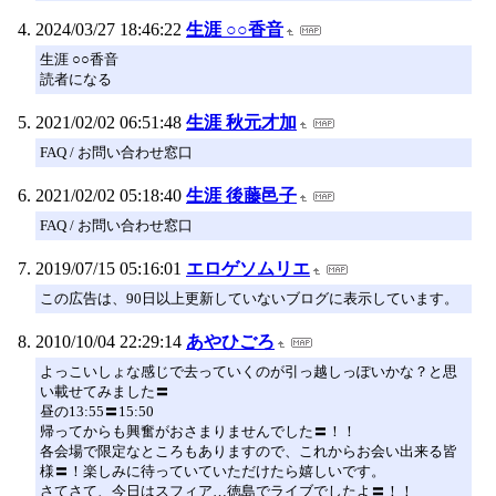
2024/03/27 18:46:22
生涯 ○○香音
生涯 ○○香音
読者になる
2021/02/02 06:51:48
生涯 秋元才加
FAQ / お問い合わせ窓口
2021/02/02 05:18:40
生涯 後藤邑子
FAQ / お問い合わせ窓口
2019/07/15 05:16:01
エロゲソムリエ
この広告は、90日以上更新していないブログに表示しています。
2010/10/04 22:29:14
あやひごろ
よっこいしょな感じで去っていくのが引っ越しっぽいかな？と思
い載せてみました〓
昼の13:55〓15:50
帰ってからも興奮がおさまりませんでした〓！！
各会場で限定なところもありますので、これからお会い出来る皆
様〓！楽しみに待っていていただけたら嬉しいです。
さてさて、今日はスフィア…徳島でライブでしたよ〓！！