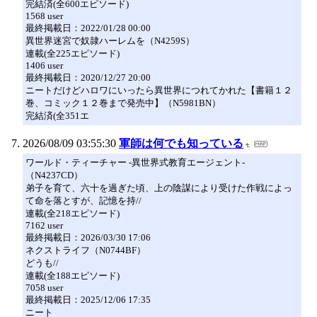
完結済(全600エピソード)
1568 user
最終掲載日：2022/01/28 00:00
異世界迷宮で奴隷ハーレムを（N4259S）
連載(全225エピソード)
1406 user
最終掲載日：2020/12/27 20:00
ニートだけどハロワにいったら異世界につれてかれた【書籍１２
巻、コミック１２巻まで発売中】（N5981BN）
完結済(全351エ
2026/08/09 03:55:30
軍師は何でも知っている
ワールド・ティーチャー -異世界式教育エージェント-
（N4237CD）
弟子を育て、六十を過ぎた頃、上の陰謀により受けた作戦によっ
て命を落とすが、記憶を持//
連載(全218エピソード)
7162 user
最終掲載日：2026/03/30 17:06
ネクストライフ（N0744BF）
どうも//
連載(全188エピソード)
7058 user
最終掲載日：2025/12/06 17:35
ニート