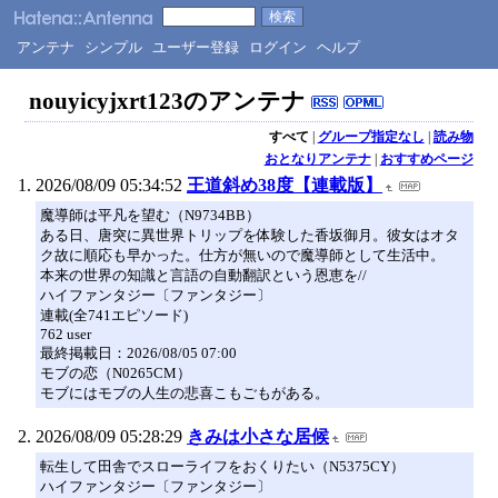
アンテナ
シンプル
ユーザー登録
ログイン
ヘルプ
nouyicyjxrt123のアンテナ
すべて
|
グループ指定なし
|
読み物
おとなりアンテナ
|
おすすめページ
2026/08/09 05:34:52
王道斜め38度【連載版】
魔導師は平凡を望む（N9734BB）
ある日、唐突に異世界トリップを体験した香坂御月。彼女はオタ
ク故に順応も早かった。仕方が無いので魔導師として生活中。
本来の世界の知識と言語の自動翻訳という恩恵を//
ハイファンタジー〔ファンタジー〕
連載(全741エピソード)
762 user
最終掲載日：2026/08/05 07:00
モブの恋（N0265CM）
モブにはモブの人生の悲喜こもごもがある。
2026/08/09 05:28:29
きみは小さな居候
転生して田舎でスローライフをおくりたい（N5375CY）
ハイファンタジー〔ファンタジー〕