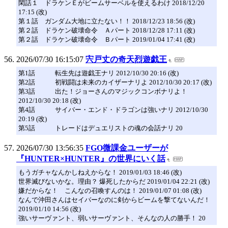
閑話１ ドラケンＥがビームサーベルを使えるわけ 2018/12/20
17:15 (改)
第１話 ガンダム大地に立たない！！ 2018/12/23 18:56 (改)
第２話 ドラケン破壊命令 Ａパート 2018/12/28 17:11 (改)
第２話 ドラケン破壊命令 Ｂパート 2019/01/04 17:41 (改)
2026/07/30 16:15:07
宍戸丈の奇天烈遊戯王
第1話 転生先は遊戯王ナリ 2012/10/30 20:16 (改)
第2話 初戦闘は未来のカイザーナリよ 2012/10/30 20:17 (改)
第3話 出た！ジョーさんのマジックコンボナリよ！
2012/10/30 20:18 (改)
第4話 サイバー・エンド・ドラゴンは強いナリ 2012/10/30
20:19 (改)
第5話 トレードはデュエリストの魂の会話ナリ 20
2026/07/30 13:56:35
FGO微課金ユーザーが
『HUNTER×HUNTER』の世界にいく話
もうガチャなんかしねえからな！ 2019/01/03 18:46 (改)
世界滅びないかな。理由？ 爆死したからだ 2019/01/04 22:21 (改)
嫌だからな！ こんなの召喚すんのは！ 2019/01/07 01:08 (改)
なんで沖田さんはセイバーなのに剣からビームを撃てないんだ！
2019/01/10 14:56 (改)
強いサーヴァント、弱いサーヴァント、そんなの人の勝手！ 20