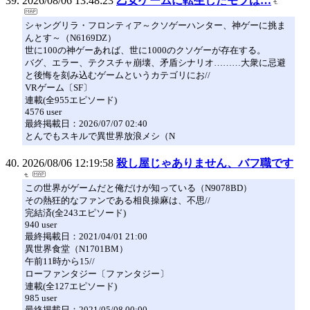
2026/08/06 13:48:23
乙女ゲームに転生したモブは…
シャングリラ・フロンティア～クソゲーハンター、神ゲーに挑ま
んとす～（N6169DZ）
世に100の神ゲーあれば、世に1000のクソゲーが存在する。
バグ、エラー、テクスチャ崩壊、矛盾シナリオ………大衆に忌避
と後悔を刻み込むゲームというカテゴリにお//
VRゲーム〔SF〕
連載(全955エピソード)
4576 user
最終掲載日：2026/07/07 02:40
とんでもスキルで異世界放浪メシ（N
2026/08/06 12:19:58
殺し屋じゃありません、バフ職です
この世界がゲームだと俺だけが知っている（N9078BD）
その熱狂的なファンである相良操麻は、不思//
完結済(全243エピソード)
940 user
最終掲載日：2021/04/01 21:00
異世界食堂（N1701BM）
午前11時から15//
ローファンタジー〔ファンタジー〕
連載(全127エピソード)
985 user
最終掲載日：2021/05/08 00:00