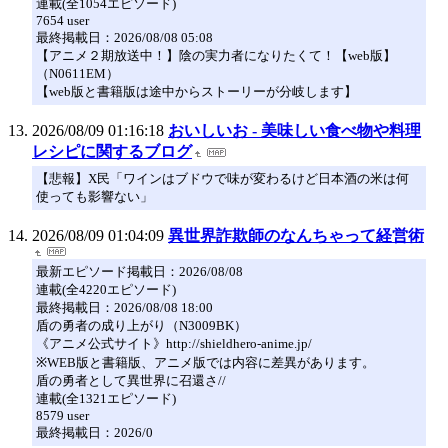
連載(全1054エピソード)
7654 user
最終掲載日：2026/08/08 05:08
【アニメ２期放送中！】陰の実力者になりたくて！【web版】
（N0611EM）
【web版と書籍版は途中からストーリーが分岐します】
2026/08/09 01:16:18
おいしいお - 美味しい食べ物や料理
レシピに関するブログ
【悲報】X民「ワインはブドウで味が変わるけど日本酒の米は何
使っても影響ない」
2026/08/09 01:04:09
異世界詐欺師のなんちゃって経営術
最新エピソード掲載日：2026/08/08
連載(全4220エピソード)
最終掲載日：2026/08/08 18:00
盾の勇者の成り上がり（N3009BK）
《アニメ公式サイト》http://shieldhero-anime.jp/
※WEB版と書籍版、アニメ版では内容に差異があります。
盾の勇者として異世界に召還さ//
連載(全1321エピソード)
8579 user
最終掲載日：2026/0