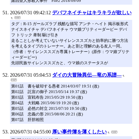
露西亜人形殺人事件 File2 2018/09/09
2026/07/31 09:42:12
デバフネイチャはキラキラが欲しい
タグ：R-15 ガールズラブ 残酷な描写 アンチ・ヘイト 掲示板形式
ナイスネイチャ デバフネイチャ ウマ娘プリティーダービー デバ
フ トリック 牽制 駆け引き
走ることしか考えていないサイレンススズカと効率的に勝つ方法
を考えるタイプのトレーナー。あと割と理解のある友人一同。
（作者：サイレンススズカ専属トレーナー）(原作：ウマ娘プリテ
ィーダービー)
先頭民族サイレンススズカと、ウマ娘のステータスが
2026/07/31 05:04:53
ダイの大冒険異伝―竜の系譜―
第01話 書を破却する愚者 2014/03/07 19:51 (改)
第02話 託宣の御子 2015/05/14 19:37 (改)
第03話 宣戦布告 2015/05/29 19:50 (改)
第04話 大戦略 2015/06/19 19:20 (改)
第05話 必然の対立 2015/07/10 19:50 (改)
第06話 忠義の形 2015/08/06 20:21 (改)
第07話 肝胆相照
2026/07/31 04:55:00
厚い事件簿を薄くしたい