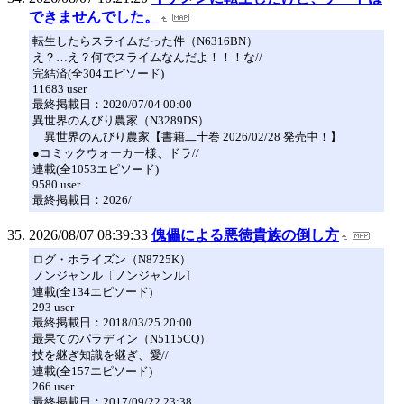
できませんでした。
転生したらスライムだった件（N6316BN）
え？…え？何でスライムなんだよ！！！な//
完結済(全304エピソード)
11683 user
最終掲載日：2020/07/04 00:00
異世界のんびり農家（N3289DS）
異世界のんびり農家【書籍二十巻 2026/02/28 発売中！】
●コミックウォーカー様、ドラ//
連載(全1053エピソード)
9580 user
最終掲載日：2026/
2026/08/07 08:39:33
傀儡による悪徳貴族の倒し方
ログ・ホライズン（N8725K）
ノンジャンル〔ノンジャンル〕
連載(全134エピソード)
293 user
最終掲載日：2018/03/25 20:00
最果てのパラディン（N5115CQ）
技を継ぎ知識を継ぎ、愛//
連載(全157エピソード)
266 user
最終掲載日：2017/09/22 23:38