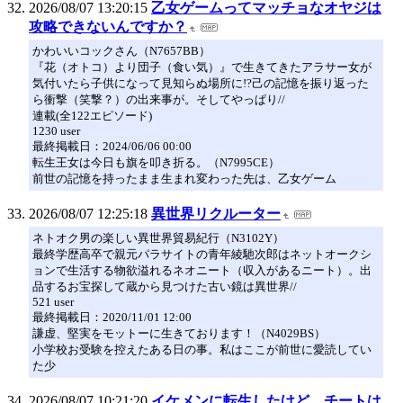
2026/08/07 13:20:15
乙女ゲームってマッチョなオヤジは
攻略できないんですか？
かわいいコックさん（N7657BB）
『花（オトコ）より団子（食い気）』で生きてきたアラサー女が
気付いたら子供になって見知らぬ場所に!?己の記憶を振り返った
ら衝撃（笑撃？）の出来事が。そしてやっぱり//
連載(全122エピソード)
1230 user
最終掲載日：2024/06/06 00:00
転生王女は今日も旗を叩き折る。（N7995CE）
前世の記憶を持ったまま生まれ変わった先は、乙女ゲーム
2026/08/07 12:25:18
異世界リクルーター
ネトオク男の楽しい異世界貿易紀行（N3102Y）
最終学歴高卒で親元パラサイトの青年綾馳次郎はネットオークシ
ョンで生活する物欲溢れるネオニート（収入があるニート）。出
品するお宝探して蔵から見つけた古い鏡は異世界//
521 user
最終掲載日：2020/11/01 12:00
謙虚、堅実をモットーに生きております！（N4029BS）
小学校お受験を控えたある日の事。私はここが前世に愛読してい
た少
2026/08/07 10:21:20
イケメンに転生したけど、チートは