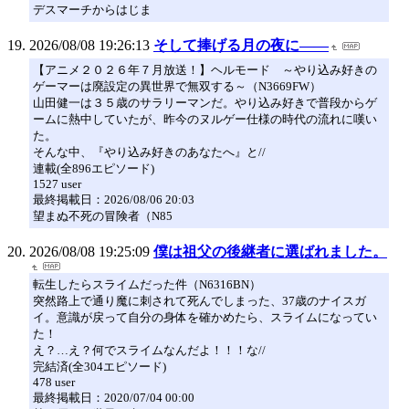
デスマーチからはじま
2026/08/08 19:26:13
そして捧げる月の夜に――
【アニメ２０２６年７月放送！】ヘルモード ～やり込み好きの
ゲーマーは廃設定の異世界で無双する～（N3669FW）
山田健一は３５歳のサラリーマンだ。やり込み好きで普段からゲ
ームに熱中していたが、昨今のヌルゲー仕様の時代の流れに嘆い
た。
そんな中、『やり込み好きのあなたへ』と//
連載(全896エピソード)
1527 user
最終掲載日：2026/08/06 20:03
望まぬ不死の冒険者（N85
2026/08/08 19:25:09
僕は祖父の後継者に選ばれました。
転生したらスライムだった件（N6316BN）
突然路上で通り魔に刺されて死んでしまった、37歳のナイスガ
イ。意識が戻って自分の身体を確かめたら、スライムになってい
た！
え？…え？何でスライムなんだよ！！！な//
完結済(全304エピソード)
478 user
最終掲載日：2020/07/04 00:00