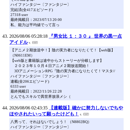
ハイファンタジー〔ファンタジー〕
完結済(全417エピソード)
27318 user
最終掲載日：2023/07/13 20:00
私、能力は平均値でって言っ
2026/08/06 05:28:18
『男女比 １：３０ 』 世界の黒一点
アイドル
【アニメ２期放送中！】陰の実力者になりたくて！【web版】
（N0611EM）
【web版と書籍版は途中からストーリーが分岐します】
２０２３年１０月４日アニメ２期放送開始！
3DアニメーションRPG『陰の実力者になりたくて！マスタ//
ハイファンタジー〔ファンタジー〕
連載(全206エピソード)
6333 user
最終掲載日：2022/11/26 22:28
とんでもスキルで異世界放浪メシ（
2026/08/06 02:43:35
【連載版】確かに努力しないでちや
ほやされたいって願ったけども！
八男って、それはないでしょう！ （N8802BQ）
ハイファンタジー〔ファンタジー〕