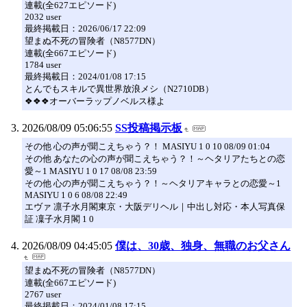
連載(全627エピソード)
2032 user
最終掲載日：2026/06/17 22:09
望まぬ不死の冒険者（N8577DN）
連載(全667エピソード)
1784 user
最終掲載日：2024/01/08 17:15
とんでもスキルで異世界放浪メシ（N2710DB）
❖❖❖オーバーラップノベルス様よ
2026/08/09 05:06:55
SS投稿掲示板
その他 心の声が聞こえちゃう？！ MASIYU 1 0 10 08/09 01:04
その他 あなたの心の声が聞こえちゃう？！～ヘタリアたちとの恋
愛～1 MASIYU 1 0 17 08/08 23:59
その他 心の声が聞こえちゃう？！～ヘタリアキャラとの恋愛～1
MASIYU 1 0 6 08/08 22:49
エヴァ 凛子水月閣東京・大阪デリヘル｜中出し対応・本人写真保
証 凜子水月閣 1 0
2026/08/09 04:45:05
僕は、30歳、独身、無職のお父さん
望まぬ不死の冒険者（N8577DN）
連載(全667エピソード)
2767 user
最終掲載日：2024/01/08 17:15