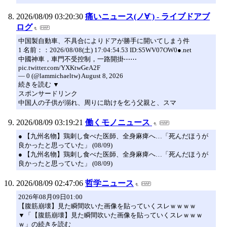
2026/08/09 03:20:30
痛いニュース(ノ∀`) - ライブドアブ
ログ
中国製自動車、不具合によりドアが勝手に開いてしまう件
1 名前：：2026/08/08(土) 17:04:54.53 ID:S5WV07OW0●.net
中國神車，車門不受控制，一路開掛⋯⋯
pic.twitter.com/YXKtwGeA2F
— 0 (@lammichaeltw) August 8, 2026
続きを読む ▼
スポンサードリンク
中国人の子供が溺れ、周りに助けを乞う父親と、スマ
2026/08/09 03:19:21
働くモノニュース
● 【九州名物】鶏刺し食べた医師、全身麻痺へ…「死んだほうが
良かったと思っていた」 (08/09)
● 【九州名物】鶏刺し食べた医師、全身麻痺へ…「死んだほうが
良かったと思っていた」 (08/09)
2026/08/09 02:47:06
哲学ニュース
2026年08月09日01:00
【腹筋崩壊】見た瞬間吹いた画像を貼っていくスレｗｗｗｗ
▼「【腹筋崩壊】見た瞬間吹いた画像を貼っていくスレｗｗｗ
ｗ」の続きを読む