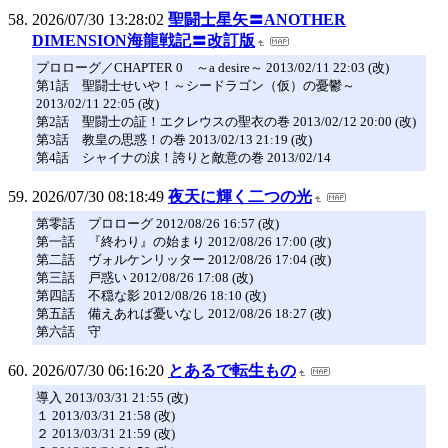
2026/07/30 13:28:02
聖闘士星矢〓ANOTHER
DIMENSION海龍戦記〓改訂版
プロローグ／CHAPTER 0 ～a desire～ 2013/02/11 22:03 (改)
第1話 聖闘士せいや！～シードラゴン（仮）の憂鬱～
2013/02/11 22:05 (改)
第2話 聖闘士の証！エクレウスの聖衣の巻 2013/02/12 20:00 (改)
第3話 教皇の思惑！の巻 2013/02/13 21:19 (改)
第4話 シャイナの涙！誇りと敵意の巻 2013/02/14
2026/07/30 08:18:49
夜天に輝く二つの光
第零話 プロローグ 2012/08/26 16:57 (改)
第一話 『終わり』の始まり 2012/08/26 17:00 (改)
第二話 ヴォルケンリッター 2012/08/26 17:04 (改)
第三話 戸惑い 2012/08/26 17:08 (改)
第四話 不穏な影 2012/08/26 18:10 (改)
第五話 備えあれば憂いなし 2012/08/26 18:27 (改)
第六話 守
2026/07/30 06:16:20
とあるで転生もの
導入 2013/03/31 21:55 (改)
１ 2013/03/31 21:58 (改)
２ 2013/03/31 21:59 (改)