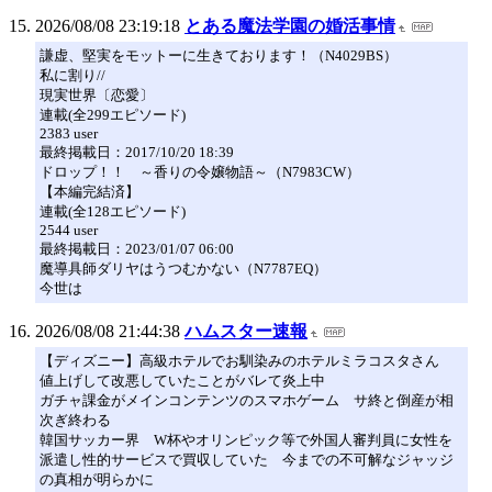
2026/08/08 23:19:18
とある魔法学園の婚活事情
謙虚、堅実をモットーに生きております！（N4029BS）
私に割り//
現実世界〔恋愛〕
連載(全299エピソード)
2383 user
最終掲載日：2017/10/20 18:39
ドロップ！！ ～香りの令嬢物語～（N7983CW）
【本編完結済】
連載(全128エピソード)
2544 user
最終掲載日：2023/01/07 06:00
魔導具師ダリヤはうつむかない（N7787EQ）
今世は
2026/08/08 21:44:38
ハムスター速報
【ディズニー】高級ホテルでお馴染みのホテルミラコスタさん
値上げして改悪していたことがバレて炎上中
ガチャ課金がメインコンテンツのスマホゲーム サ終と倒産が相
次ぎ終わる
韓国サッカー界 W杯やオリンピック等で外国人審判員に女性を
派遣し性的サービスで買収していた 今までの不可解なジャッジ
の真相が明らかに