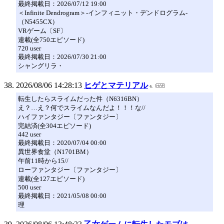
最終掲載日：2026/07/12 19:00
＜Infinite Dendrogram＞-インフィニット・デンドログラム-
（N5455CX）
VRゲーム〔SF〕
連載(全750エピソード)
720 user
最終掲載日：2026/07/30 21:00
シャングリラ・
2026/08/06 14:28:13
ヒゲとマテリアル
転生したらスライムだった件（N6316BN）
え？…え？何でスライムなんだよ！！！な//
ハイファンタジー〔ファンタジー〕
完結済(全304エピソード)
442 user
最終掲載日：2020/07/04 00:00
異世界食堂（N1701BM）
午前11時から15//
ローファンタジー〔ファンタジー〕
連載(全127エピソード)
500 user
最終掲載日：2021/05/08 00:00
理