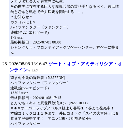
メカヲタ社会人が異世界に転生。
その世界に存在する巨大な魔導兵器の乗り手となるべく、彼は情
熱と怨念と執念で全力疾走を開始する……。
＊お知らせ＊
カクヨムにも//
ハイファンタジー〔ファンタジー〕
連載(全224エピソード)
179 user
最終掲載日：2025/07/01 00:00
シャングリラ・フロンティア～クソゲーハンター、神ゲーに挑ま
ん
2026/08/08 13:16:47
ゲート・オブ・アミティリシア・オ
ンライン
望まぬ不死の冒険者（N8577DN）
ハイファンタジー〔ファンタジー〕
連載(全667エピソード)
15502 user
最終掲載日：2024/01/08 17:15
とんでもスキルで異世界放浪メシ（N2710DB）
❖❖❖オーバーラップノベルス様より書籍１７巻まで発売中！
本編コミックは１１巻まで、外伝コミック「スイの大冒険」は８
巻まで発売中です！ アニメ1期・2期放送済❖//
ハイファンタジー