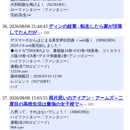
火刑戦旗を掲げよ！（N2361BY）
ローファンタジー〔ファンタジー〕
完結済(全14
2026/08/06 21:44:43
ディンの紋章 - 転生したら家が没落
してたんだが -
デスマーチからはじまる異世界狂想曲（ web版 ）（N9902BN）
2020.3.8 web版完結しました！
◆カドカワBOOKSより、書籍版34巻+EX3巻+特装巻、コミカライ
ズ版19巻+EX巻+デスマ幸腹曲2巻+アンソロジー//
ハイファンタジー〔ファンタジー〕
連載(全739エピソード)
13534 user
最終掲載日：2026/03/10 12:00
レジェンド（N3726BT）
ハイ
2026/08/06 15:03:55
両片思いのアイアン・アームズ～二
度目の高校生活は最強の女子校で～
八男って、それはないでしょう！ （N8802BQ）
ハイファンタジー〔ファンタジー〕
連載(全296エピソード)
964 user