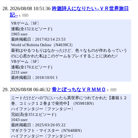
2026/08/08 10:51:36
吟遊詩人になりたい--ＶＲ世界旅日
記--
VRゲーム〔SF〕
連載(全152エピソード)
1965 user
最終掲載日：2017/02/14 23:53
World of Rubiria Online（N4639CI）
最初はやるつもりはなかったけど、色々なものが作れるっていう
のに心惹かれた私はこのゲームをプレイすることに決めた//
VRゲーム〔SF〕
連載(全176エピソード)
2231 user
最終掲載日：2018/10/01 1
2026/08/08 06:46:32
骨とぼっちなＶＲＭＭＯ
ニートだけどハロワにいったら異世界につれてかれた【書籍１２
巻、コミック１２巻まで発売中】（N5981BN）
ハイファンタジー〔ファンタジー〕
完結済(全351エピソード)
1043 user
最終掲載日：2025/03/26 05:22
マギクラフト・マイスター（N7648BN）
ハイファンタジー〔ファンタジー〕