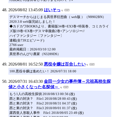
2026/08/02 13:45:09
はいそっ
デスマーチからはじまる異世界狂想曲（ web版 ）（N9902BN）
2020.3.8 web版完結しました！
◆カドカワBOOKSより、書籍版34巻+EX3巻+特装巻、コミカライ
ズ版19巻+EX巻+デスマ幸腹曲2巻+アンソロジー//
ハイファンタジー〔ファンタジー〕
連載(全739エピソード)
2766 user
最終掲載日：2026/03/10 12:00
異世界のんびり農家（N3289DS）
2026/08/01 16:52:50
悪役令嬢は百合したい
100.悪役令嬢は進めたい！ 2026/07/31 18:00
2026/07/31 16:43:30
金田一少女の事件簿～元祖高校生探
偵と小さくなった名探偵～
もう1人の高校生探偵 2018/08/13 00:56 (改)
西と東の対決？ File1 2018/08/28 00:43 (改)
西と東の対決？ File2 2018/08/31 04:37 (改)
西と東の対決？ File3 2018/09/01 01:37 (改)
露西亜人形殺人事件 File1 2018/09/05 23:49 (改)