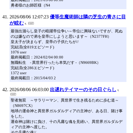
勇者様のお師匠様（N4
2026/08/06 12:07:23
優等生魔術師は隣の芝生の青さに目
が眩む
最強出涸らし皇子の暗躍帝位争い～帝位に興味ないですが、死ぬ
のは嫌なので弟を皇帝にしようと思います～（N2377FH）
皇太子が決まらず、皇帝の子供たちが//
完結済(全819エピソード)
1076 user
最終掲載日：2024/02/04 00:00
無職転生 - 異世界行ったら本気だす -（N9669BK）
完結済(全286エピソード)
1372 user
最終掲載日：2015/04/03 2
2026/08/06 06:03:00
出遅れテイマーのその日ぐらし
聖者無双 ～サラリーマン、異世界で生き残るために歩む道～
（N8697CX）
地球の運命神と異世界ガルダルディアの主神が、ある日、賭け事
をした。
運命神は賭けに負け、十の凡庸な魂を見繕い、異世界ガルダルデ
ィアの主神へ渡した。
その凡庸な魂//