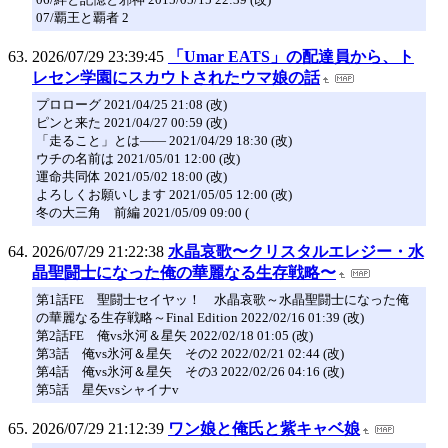
07/覇王と覇者 2
2026/07/29 23:39:45
「Umar EATS」の配達員から、ト
レセン学園にスカウトされたウマ娘の話
プロローグ 2021/04/25 21:08 (改)
ピンと来た 2021/04/27 00:59 (改)
「走ること」とは―― 2021/04/29 18:30 (改)
ウチの名前は 2021/05/01 12:00 (改)
運命共同体 2021/05/02 18:00 (改)
よろしくお願いします 2021/05/05 12:00 (改)
冬の大三角 前編 2021/05/09 09:00 (
2026/07/29 21:22:38
水晶哀歌〜クリスタルエレジー・水
晶聖闘士になった俺の華麗なる生存戦略〜
第1話FE 聖闘士セイヤッ！ 水晶哀歌～水晶聖闘士になった俺
の華麗なる生存戦略～Final Edition 2022/02/16 01:39 (改)
第2話FE 俺vs氷河＆星矢 2022/02/18 01:05 (改)
第3話 俺vs氷河＆星矢 その2 2022/02/21 02:44 (改)
第4話 俺vs氷河＆星矢 その3 2022/02/26 04:16 (改)
第5話 星矢vsシャイナv
2026/07/29 21:12:39
ワン娘と俺氏と紫キャベ娘