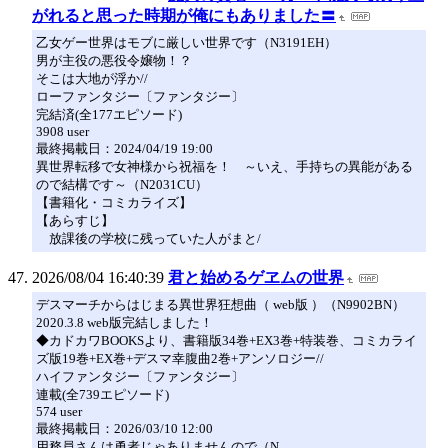
がれると思った時期が俺にもありました〓
乙女ゲー世界はモブに厳しい世界です（N3191EH）
男が主役の悪役令嬢物！？
そこは大地が浮か//
ローファンタジー〔ファンタジー〕
完結済(全177エピソード)
3908 user
最終掲載日：2024/04/19 19:00
異世界転移で女神様から祝福を！ ～いえ、手持ちの異能がある
ので結構です～（N2031CU）
【書籍化・コミカライズ】
【あらすじ】
放課後の学校に残っていた人がまと/
2026/08/04 16:40:39
君と始めるゲヱムの世界
デスマーチからはじまる異世界狂想曲（ web版 ）（N9902BN）
2020.3.8 web版完結しました！
◆カドカワBOOKSより、書籍版34巻+EX3巻+特装巻、コミカライ
ズ版19巻+EX巻+デスマ幸腹曲2巻+アンソロジー//
ハイファンタジー〔ファンタジー〕
連載(全739エピソード)
574 user
最終掲載日：2026/03/10 12:00
用務員さんは勇者じゃありませんので（N