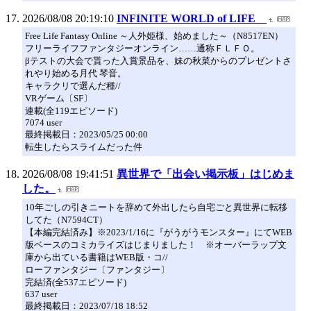
2026/08/08 20:19:10
INFINITE WORLD of LIFE
Free Life Fantasy Online ～人外姫様、始めました～（N8517EN）
フリーライフファンタジーオンライン……通称ＦＬＦＯ。
βテストの大会で貰った入賞景品を、妹の秋菜からのプレゼントさ
れやり始める月代 琴音。
キャラクリで選んだ種//
VRゲーム〔SF〕
連載(全119エピソード)
7074 user
最終掲載日：2023/05/25 00:00
転生したらスライムだった件
2026/08/08 19:41:51
異世界で「出会い掲示板」はじめま
した。
10年ごしの引きニートを辞めて外出したら自宅ごと異世界に転移
してた（N7594CT）
【本編完結済み】※2023/1/16に『がうがうモンスター』にてWEB
版ベースのコミカライズはじまりました！ ※オーバーラップ文
庫から出ている書籍はWEB版・コ//
ローファンタジー〔ファンタジー〕
完結済(全537エピソード)
637 user
最終掲載日：2023/07/18 18:52