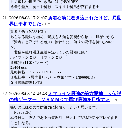
甘く優しい世界で生きるには（N8915BV）
勇者や聖女、魔王や魔獣、スキルや魔法が存在する王
2026/08/08 17:21:07
勇者召喚に巻き込まれたけど、異世
界は平和でした
賢者の孫（N5881CL）
あらゆる魔法を極め、幾度も人類を災禍から救い、世界中から
『賢者』と呼ばれる老人に拾われた、前世の記憶を持つ少年シ
ン。
世俗を離れ隠居生活を送っていた賢者に孫//
ハイファンタジー〔ファンタジー〕
連載(全311エピソード)
25404 user
最終掲載日：2022/11/18 23:55
無職転生 - 異世界行ったら本気だす -（N9669BK）
３４歳職歴無し住所
2026/08/08 14:43:48
オフライン最強の第六闘神 ＜伝説
の格ゲーマー、ＶＲＭＭＯで再び最強を目指す＞
痛いのは嫌なので防御力に極振りしたいと思います。
（N0358DH）
本条楓は、友人である白峯理沙に誘われてVRMMOをプレイする
ことになる。
ゲームは嫌いでは無いけれど痛いのはちょっと…いや、かなり、