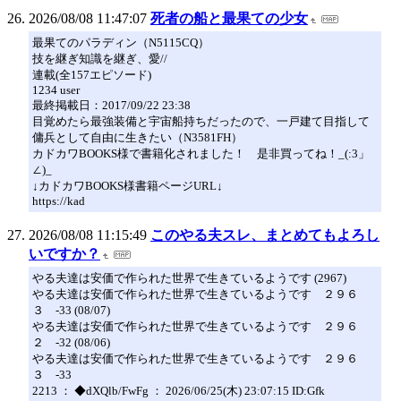
2026/08/08 11:47:07
死者の船と最果ての少女
最果てのパラディン（N5115CQ）
技を継ぎ知識を継ぎ、愛//
連載(全157エピソード)
1234 user
最終掲載日：2017/09/22 23:38
目覚めたら最強装備と宇宙船持ちだったので、一戸建て目指して
傭兵として自由に生きたい（N3581FH）
カドカワBOOKS様で書籍化されました！ 是非買ってね！_(:3」
∠)_
↓カドカワBOOKS様書籍ページURL↓
https://kad
2026/08/08 11:15:49
このやる夫スレ、まとめてもよろし
いですか？
やる夫達は安価で作られた世界で生きているようです (2967)
やる夫達は安価で作られた世界で生きているようです ２９６
３ -33 (08/07)
やる夫達は安価で作られた世界で生きているようです ２９６
２ -32 (08/06)
やる夫達は安価で作られた世界で生きているようです ２９６
３ -33
2213 ： ◆dXQlb/FwFg ： 2026/06/25(木) 23:07:15 ID:Gfk