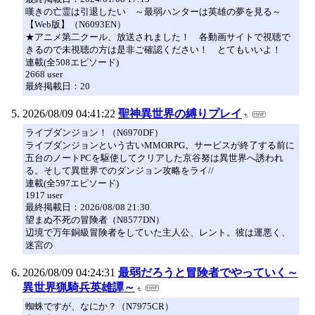
嘆きの亡霊は引退したい ～最弱ハンターは英雄の夢を見る～
【Web版】（N6093EN）
★アニメ第二クール、放送されました！ 各動画サイトで視聴で
きるので未視聴の方は是非ご確認ください！ とてもいいよ！
連載(全508エピソード)
2668 user
最終掲載日：20
2026/08/09 04:41:22
聖神異世界の縛りプレイ
ライブダンジョン！（N6970DF）
ライブダンジョンという古いMMORPG。サービスが終了する前に
五台のノートPCを駆使してクリアした京谷努は異世界へ誘われ
る。そして異世界でのダンジョン攻略をライ//
連載(全597エピソード)
1917 user
最終掲載日：2026/08/08 21:30
望まぬ不死の冒険者（N8577DN）
辺境で万年銅級冒険者をしていた主人公、レント。彼は運悪く、
迷宮の
2026/08/09 04:24:31
最弱だろうと冒険者でやっていく～
異世界猟騎兵英雄譚～
蜘蛛ですが、なにか？（N7975CR）