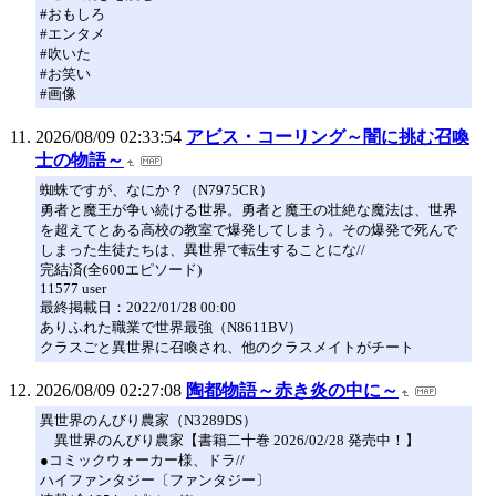
#おもしろ
#エンタメ
#吹いた
#お笑い
#画像
2026/08/09 02:33:54
アビス・コーリング～闇に挑む召喚
士の物語～
蜘蛛ですが、なにか？（N7975CR）
勇者と魔王が争い続ける世界。勇者と魔王の壮絶な魔法は、世界
を超えてとある高校の教室で爆発してしまう。その爆発で死んで
しまった生徒たちは、異世界で転生することにな//
完結済(全600エピソード)
11577 user
最終掲載日：2022/01/28 00:00
ありふれた職業で世界最強（N8611BV）
クラスごと異世界に召喚され、他のクラスメイトがチート
2026/08/09 02:27:08
陶都物語～赤き炎の中に～
異世界のんびり農家（N3289DS）
異世界のんびり農家【書籍二十巻 2026/02/28 発売中！】
●コミックウォーカー様、ドラ//
ハイファンタジー〔ファンタジー〕