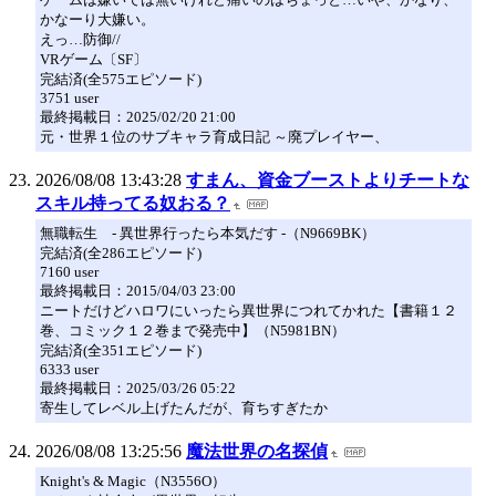
かなーり大嫌い。
えっ…防御//
VRゲーム〔SF〕
完結済(全575エピソード)
3751 user
最終掲載日：2025/02/20 21:00
元・世界１位のサブキャラ育成日記 ～廃プレイヤー、
2026/08/08 13:43:28
すまん、資金ブーストよりチートな
スキル持ってる奴おる？
無職転生 - 異世界行ったら本気だす -（N9669BK）
完結済(全286エピソード)
7160 user
最終掲載日：2015/04/03 23:00
ニートだけどハロワにいったら異世界につれてかれた【書籍１２
巻、コミック１２巻まで発売中】（N5981BN）
完結済(全351エピソード)
6333 user
最終掲載日：2025/03/26 05:22
寄生してレベル上げたんだが、育ちすぎたか
2026/08/08 13:25:56
魔法世界の名探偵
Knight's & Magic（N3556O）