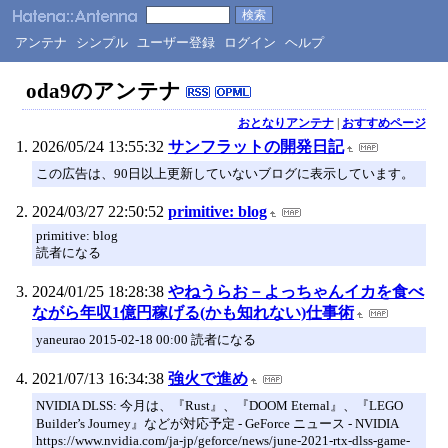
アンテナ
シンプル
ユーザー登録
ログイン
ヘルプ
oda9のアンテナ
おとなりアンテナ
|
おすすめページ
2026/05/24 13:55:32
サンフラットの開発日記
この広告は、90日以上更新していないブログに表示しています。
2024/03/27 22:50:52
primitive: blog
primitive: blog
読者になる
2024/01/25 18:28:38
やねうらお－よっちゃんイカを食べ
ながら年収1億円稼げる(かも知れない)仕事術
yaneurao 2015-02-18 00:00 読者になる
2021/07/13 16:34:38
強火で進め
NVIDIA DLSS: 今月は、『Rust』、『DOOM Eternal』、『LEGO
Builder’s Journey』などが対応予定 - GeForce ニュース - NVIDIA
https://www.nvidia.com/ja-jp/geforce/news/june-2021-rtx-dlss-game-