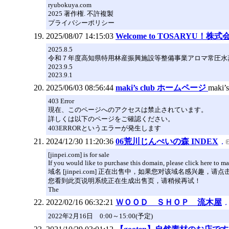
ryubokuya.com
2025 著作権. 不許複製
プライバシーポリシー
2025/08/07 14:15:03
Welcome to TOSARYU！株式
2025.8.5
令和７年度高知県特用林産振興施設等整備事業アロマ常圧水
2023.9.5
2023.9.1
2025/06/03 08:56:44
maki’s club ホームページ
mak
403 Error
現在、このページへのアクセスは禁止されています。
詳しくは以下のページをご確認ください。
403ERRORというエラーが発生します
2024/12/30 11:20:36
06荒川じんぺいの森 INDEX
[jinpei.com] is for sale
If you would like to purchase this domain, please click here to ma
域名 [jinpei.com] 正在出售中，如果您对该域名感兴趣，
您看到此页说明系统正在生成出售页，请稍候再试！
The
2022/02/16 06:32:21
ＷＯＯＤ ＳＨＯＰ 流木屋
2022年2月16日 0:00～15:00(予定)