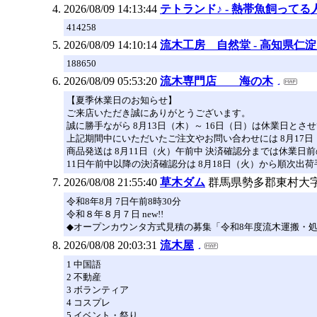
2026/08/09 14:13:44
テトランド♪ - 熱帯魚飼ってる
414258
2026/08/09 14:10:14
流木工房 自然堂 - 高知県仁
188650
2026/08/09 05:53:20
流木専門店 海の木
【夏季休業日のお知らせ】
ご来店いただき誠にありがとうございます。
誠に勝手ながら 8月13日（木）～ 16日（日）は休業日とさ
上記期間中にいただいたご注文やお問い合わせには 8月17
商品発送は 8月11日（火）午前中 決済確認分までは休業日
11日午前中以降の決済確認分は 8月18日（火）から順次出
2026/08/08 21:55:40
草木ダム
群馬県勢多郡東村大字座
令和8年8月 7日午前8時30分
令和８年８月７日 new!!
◆オープンカウンタ方式見積の募集「令和8年度流木運搬・
2026/08/08 20:03:31
流木屋
1 中国語
2 不動産
3 ボランティア
4 コスプレ
5 イベント・祭り