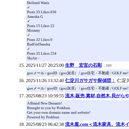
Holland Watts
✓
Posts 35 Likes 656
Amesha G
✓
Posts 15 Likes 22
Mommy
✓
Posts 32 Likes 0
BadGirlSandra
✓
Posts 35 Likes 254
Skylar -
2025/11/27 20:25:00
生野 宏宜の石彫
gooメール / gooID（goo決済） / goo住宅・不動産 / GOLF me!
2025/11/26 13:32:40
仁淀川ガサガサ探偵団：
仁淀
gooメール / gooID（goo決済） / goo住宅・不動産 / GOLF me!
2025/08/23 10:59:55
流木,販売,素材,自然木,貝が
A Brand New Domain!
Brought to you by Porkbun.
Get your own domain name and website!
Powered by Porkbun
2025/08/23 06:42:38
流木屋.com＜流木家具、流