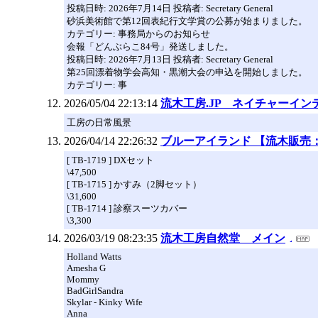
投稿日時: 2026年7月14日 投稿者: Secretary General
砂浜美術館で第12回表紀行文学賞の公募が始まりました。
カテゴリー: 事務局からのお知らせ
会報「どんぶらこ84号」発送しました。
投稿日時: 2026年7月13日 投稿者: Secretary General
第25回漂着物学会高知・黒潮大会の申込を開始しました。
カテゴリー: 事
2026/05/04 22:13:14
流木工房.JP ネイチャーイ
工房の日常風景
2026/04/14 22:26:32
ブルーアイランド 【流木販売
[ TB-1719 ] DXセット
\47,500
[ TB-1715 ] かすみ（2脚セット）
\31,600
[ TB-1714 ] 診察スーツカバー
\3,300
2026/03/19 08:23:35
流木工房自然堂 メイン
Holland Watts
Amesha G
Mommy
BadGirlSandra
Skylar - Kinky Wife
Anna