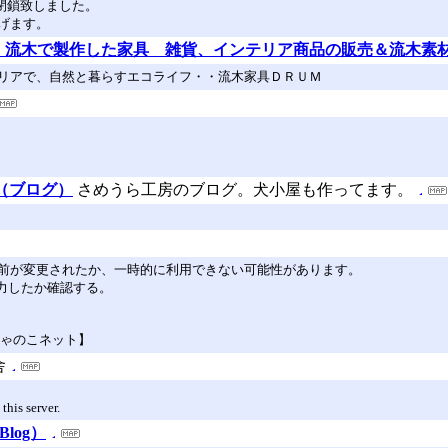
て閉鎖致しました。
げます。
・流木で製作した家具 雑貨、インテリア商品の販売＆流木素
リアで、自然と暮らすエコライフ・・流木家具ＤＲＵＭ
og（ブログ）
さめうら工房のブログ。犬小屋も作ってます。
前が変更されたか、一時的に利用できない可能性があります。
入力したか確認する。
ちゃのこネット】
舎
his server.
log）