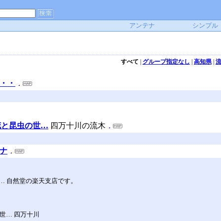
アンテナ
シンプル
すべて
|
グループ指定なし
|
高知県
|
・・・
花と昆虫の世…
四万十川の流木
テナ
川河口・… 自然堂の楽天支店です。
虫の世… 四万十川