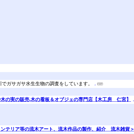
川でガサガサ水生生物の調査をしています。
らや木の実の販売,木の看板＆オブジェの専門店【木工房 仁宮】
木インテリア等の流木アート、流木作品の製作、紹介 流木雑貨