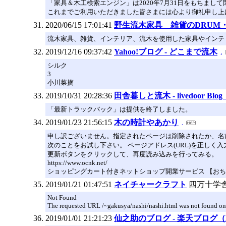
「家具＆木工検索エンジン」は2020年7月31日をもちまし
これまでご利用いただきました皆さまには心より御礼申し上
2020/06/15 17:01:41
野生流木家具 雑貨のDRUM
流木家具、雑貨、インテリア、流木を使用した家具やインテ
2019/12/16 09:37:42
Yahoo!ブログ - どこまで流木
シルク
3
小川菜摘
2019/10/31 20:28:36
田舎暮しと流木 - livedoor Bl
「最新トラックバック」は提供を終了しました。
2019/01/23 21:56:15
木の時計やあかり
申し訳ございません。指定されたページは削除されたか、名
次のことをお試し下さい。 ページアドレス(URL)を正しく
更新ボタンをクリックして、再度読み込みを行ってみる。
https://www.ocnk.net/
ショッピングカート付きネットショップ開業サービス 【お
2019/01/21 01:47:51
ネイチャークラフト
四万十学
Not Found
The requested URL /~gakusya/nashi/nashi.html was not found on t
2019/01/01 21:21:23
仙之助のブログ - 楽天ブログ（B