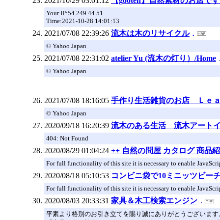
2021/10/29 03:01:12
【gooten】自然素材のお店
Your IP:54.249.44.51
Time:2021-10-28 14:01:13
2021/07/08 22:39:26
流木は木のリサイクル
© Yahoo Japan
2021/07/08 22:31:02
atelier Yu (流木の灯り）/Home
© Yahoo Japan
2021/07/08 18:16:05
手作り生活雑貨のお店 Ｌｅ
© Yahoo Japan
2020/09/18 16:20:39
流木のある生活 流木アート
404: Not Found
2020/08/29 01:04:24
++ 自然の問屋 カタログ 商品紹
For full functionality of this site it is necessary to enable JavaSc
2020/08/18 05:10:53
コンビニ袋で10ミニッツビーチクリー
For full functionality of this site it is necessary to enable JavaSc
2020/08/03 20:33:31
家具＆木工検索エンジン
平素より格別のお引き立てを賜り誠にありがとうございます