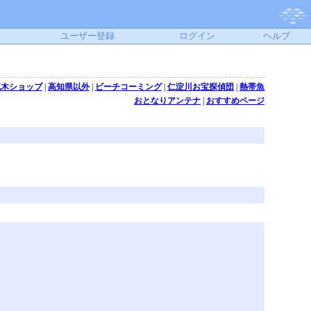
ユーザー登録
ログイン
ヘルプ
流木ショップ
|
高知県以外
|
ビーチコーミング
|
仁淀川お宝探偵団
|
熱帯魚
おとなりアンテナ
|
おすすめページ