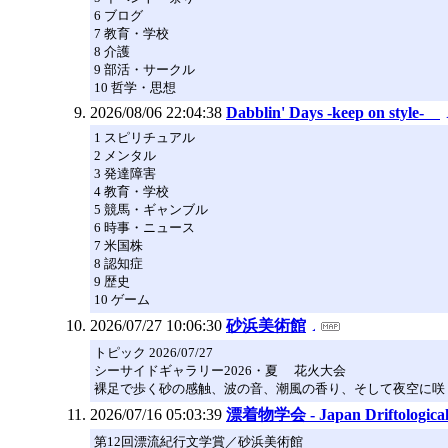
6 ブログ
7 教育・学校
8 介護
9 部活・サークル
10 哲学・思想
2026/08/06 22:04:38
Dabblin' Days -keep on style-
1 スピリチュアル
2 メンタル
3 発達障害
4 教育・学校
5 競馬・ギャンブル
6 時事・ニュース
7 米国株
8 認知症
9 歴史
10 ゲーム
2026/07/27 10:06:30
砂浜美術館
トピック 2026/07/27
シーサイドギャラリー2026・夏 花火大会
裸足で歩く砂の感触、波の音、潮風の香り、そして夜空に咲く
2026/07/16 05:03:39
漂着物学会 - Japan Driftological 
第12回漂流紀行文学賞／砂浜美術館