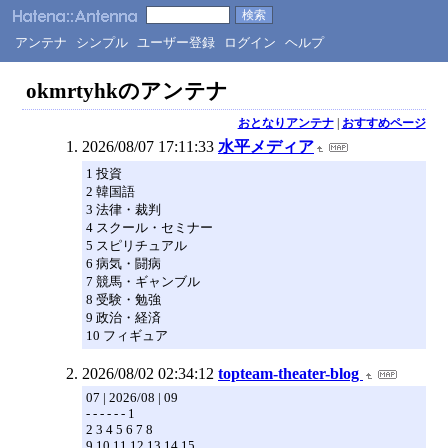
アンテナ
シンプル
ユーザー登録
ログイン
ヘルプ
okmrtyhkのアンテナ
おとなりアンテナ
|
おすすめページ
2026/08/07 17:11:33
水平メディア
1 投資
2 韓国語
3 法律・裁判
4 スクール・セミナー
5 スピリチュアル
6 病気・闘病
7 競馬・ギャンブル
8 受験・勉強
9 政治・経済
10 フィギュア
2026/08/02 02:34:12
topteam-theater-blog
07 | 2026/08 | 09
- - - - - - 1
2 3 4 5 6 7 8
9 10 11 12 13 14 15