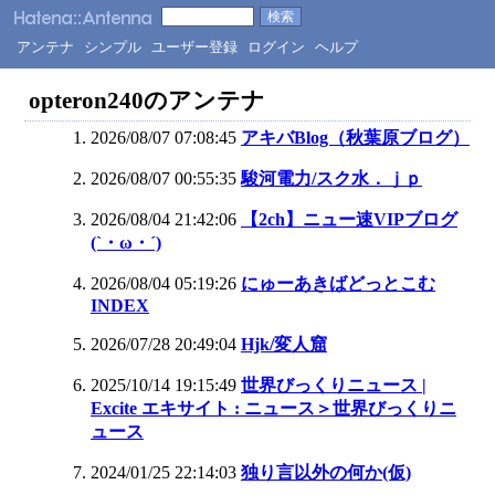
アンテナ
シンプル
ユーザー登録
ログイン
ヘルプ
opteron240のアンテナ
2026/08/07 07:08:45
アキバBlog（秋葉原ブログ）
2026/08/07 00:55:35
駿河電力/スク水．ｊｐ
2026/08/04 21:42:06
【2ch】ニュー速VIPブログ
(`・ω・´)
2026/08/04 05:19:26
にゅーあきばどっとこむ
INDEX
2026/07/28 20:49:04
Hjk/変人窟
2025/10/14 19:15:49
世界びっくりニュース |
Excite エキサイト : ニュース＞世界びっくりニ
ュース
2024/01/25 22:14:03
独り言以外の何か(仮)