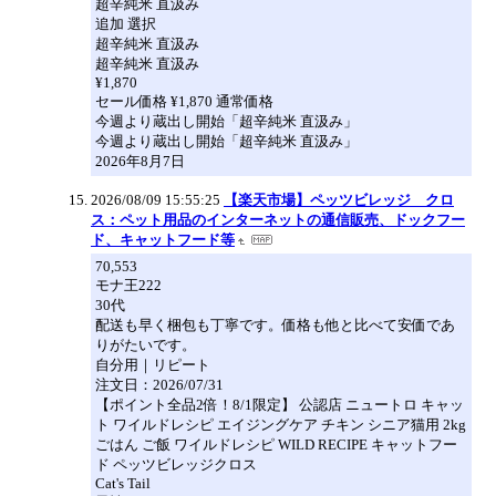
超辛純米 直汲み
追加 選択
超辛純米 直汲み
超辛純米 直汲み
¥1,870
セール価格 ¥1,870 通常価格
今週より蔵出し開始「超辛純米 直汲み」
今週より蔵出し開始「超辛純米 直汲み」
2026年8月7日
2026/08/09 15:55:25
【楽天市場】ペッツビレッジ クロ
ス：ペット用品のインターネットの通信販売、ドックフー
ド、キャットフード等
70,553
モナ王222
30代
配送も早く梱包も丁寧です。価格も他と比べて安価であ
りがたいです。
自分用｜リピート
注文日：2026/07/31
【ポイント全品2倍！8/1限定】 公認店 ニュートロ キャッ
ト ワイルドレシピ エイジングケア チキン シニア猫用 2kg
ごはん ご飯 ワイルドレシピ WILD RECIPE キャットフー
ド ペッツビレッジクロス
Cat's Tail