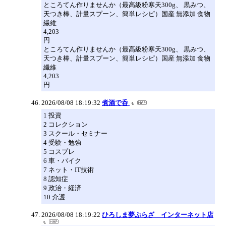
ところてん作りませんか（最高級粉寒天300g、 黒みつ、
天つき棒、計量スプーン、簡単レシピ）国産 無添加 食物
繊維
4,203
円
ところてん作りませんか（最高級粉寒天300g、 黒みつ、
天つき棒、計量スプーン、簡単レシピ）国産 無添加 食物
繊維
4,203
円
2026/08/08 18:19:32
煮酒で呑
1 投資
2 コレクション
3 スクール・セミナー
4 受験・勉強
5 コスプレ
6 車・バイク
7 ネット・IT技術
8 認知症
9 政治・経済
10 介護
2026/08/08 18:19:22
ひろしま夢ぷらざ インターネット店