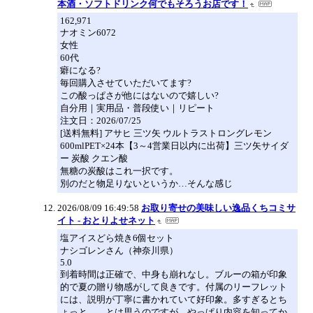
本酒・ソフトドリンク何でもそろうお店です！
162,971
ナオミン6072
女性
60代
癖になる?
毎回購入させていただいてます?
この酸っぱさが他にはないので嬉しい?
自分用｜実用品・普段使い｜リピート
注文日：2026/07/25
[送料無料] アサヒ 三ツ矢 ウルトラストロングレモン
600mlPET×24本【3～4営業日以内に出荷】三ツ矢サイダ
ー 炭酸 クエン酸
無糖の炭酸はこれ一択です。
別のだと物足りないというか…そんな感じ
2026/08/09 16:49:58
お取り寄せの美味しい逸品くちコミサ
イト - おとりよせネット
塩アイスどら焼き6個セット
ナシゴレンさん（神奈川県）
5.0
到着時間は正確で、中身も崩れなし。ブルーの箱が印象
的で夏の贈り物感がして良きです。付属のリーフレット
には、説明が丁寧に書かれていて好印象。多すぎるとち
ょっと…。とは思うのですが、やっぱり内容を知ってか