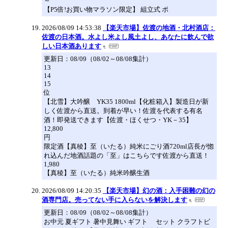
～
【P5倍!お買い物マラソン限定】 組立式 ポ
2026/08/09 14:53:38
【楽天市場】佐渡の地酒・北村酒店：
佐渡の日本酒。水よし米よし風土よし、あなたに飲んで欲
しい日本酒あります
更新日：08/09（08/02～08/08集計）
13
14
15
位
【北雪】大吟醸 YK35 1800ml【化粧箱入】製造日が新
しく佐渡から直送。到着が早い！佐渡を代表する有名
酒！即発送できます【佐渡・ほくせつ・YK－35】
12,800
円
限定酒【真稜】至（いたる）純米にごり酒720ml店長が惚
れ込んだ地酒話題の「至」はこちらです佐渡から直送！
1,980
【真稜】至（いたる）純米吟醸生酒
2026/08/09 14:20:35
【楽天市場】幻の酒：入手困難の幻の
酒専門店。売ってない手に入らないを解決します
更新日：08/09（08/02～08/08集計）
お中元 夏ギフト 暑中見舞い ギフト セット クラフトビ