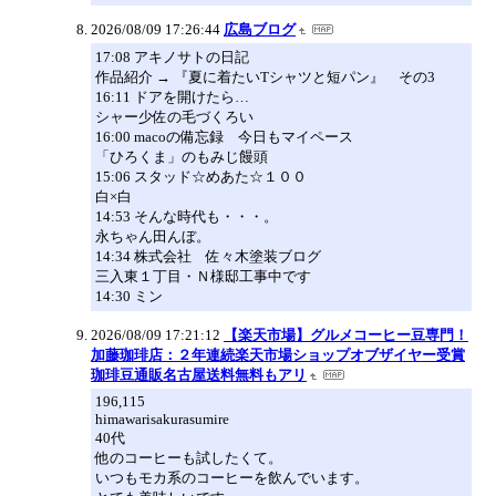
2026/08/09 17:26:44
広島ブログ
17:08 アキノサトの日記
作品紹介 → 『夏に着たいTシャツと短パン』 その3
16:11 ドアを開けたら…
シャー少佐の毛づくろい
16:00 macoの備忘録 今日もマイペース
「ひろくま」のもみじ饅頭
15:06 スタッド☆めあた☆１００
白×白
14:53 そんな時代も・・・。
永ちゃん田んぼ。
14:34 株式会社 佐々木塗装ブログ
三入東１丁目・Ｎ様邸工事中です
14:30 ミン
2026/08/09 17:21:12
【楽天市場】グルメコーヒー豆専門！
加藤珈琲店：２年連続楽天市場ショップオブザイヤー受賞
珈琲豆通販名古屋送料無料もアリ
196,115
himawarisakurasumire
40代
他のコーヒーも試したくて。
いつもモカ系のコーヒーを飲んでいます。