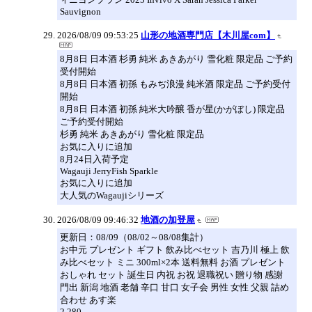
Sauvignon
2026/08/09 09:53:25
山形の地酒専門店【木川屋com】
8月8日 日本酒 杉勇 純米 あきあがり 雪化粧 限定品 ご予約
受付開始
8月8日 日本酒 初孫 もみぢ浪漫 純米酒 限定品 ご予約受付
開始
8月8日 日本酒 初孫 純米大吟醸 香が星(かがぼし) 限定品
ご予約受付開始
杉勇 純米 あきあがり 雪化粧 限定品
お気に入りに追加
8月24日入荷予定
Wagauji JerryFish Sparkle
お気に入りに追加
大人気のWagaujiシリーズ
2026/08/09 09:46:32
地酒の加登屋
更新日：08/09（08/02～08/08集計）
お中元 プレゼント ギフト 飲み比べセット 吉乃川 極上 飲
み比べセット ミニ 300ml×2本 送料無料 お酒 プレゼント
おしゃれ セット 誕生日 内祝 お祝 退職祝い 贈り物 感謝
門出 新潟 地酒 老舗 辛口 甘口 女子会 男性 女性 父親 詰め
合わせ あす楽
2,280