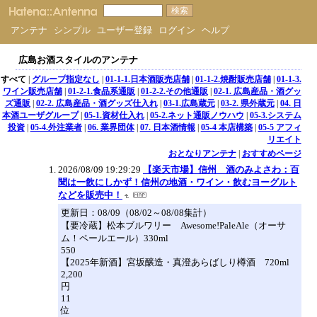
アンテナ
シンプル
ユーザー登録
ログイン
ヘルプ
広島お酒スタイルのアンテナ
すべて
|
グループ指定なし
|
01-1-1.日本酒販売店舗
|
01-1-2.焼酎販売店舗
|
01-1-3.
ワイン販売店舗
|
01-2-1.食品系通販
|
01-2-2.その他通販
|
02-1. 広島産品・酒グッ
ズ通販
|
02-2. 広島産品・酒グッズ仕入れ
|
03-1.広島蔵元
|
03-2. 県外蔵元
|
04. 日
本酒ユーザグループ
|
05-1.資材仕入れ
|
05-2.ネット通販ノウハウ
|
05-3.システム
投資
|
05-4.外注業者
|
06. 業界団体
|
07. 日本酒情報
|
05-4 本店構築
|
05-5 アフィ
リエイト
おとなりアンテナ
|
おすすめページ
2026/08/09 19:29:29
【楽天市場】信州 酒のみよさわ：百
聞は一飲にしかず！信州の地酒・ワイン・飲むヨーグルト
などを販売中！
更新日：08/09（08/02～08/08集計）
【要冷蔵】松本ブルワリー Awesome!PaleAle（オーサ
ム！ペールエール）330ml
550
【2025年新酒】宮坂醸造・真澄あらばしり樽酒 720ml
2,200
円
11
位