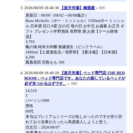
2026/08/09 18:40:30
【楽天市場】梅酒屋
更新日：08/09（08/02～08/08集計）
Beau Michelle（ボー・ミッシェル）1500mlボー ミッシェ
ル 日本酒 甘口 9度 父の日 母の日 お中元 お歳暮 お正月 ギ
フト プレゼント伴野酒造 長野県 酒 お酒【クール便推
奨】
3,795
亀の海 純米大吟醸 無濾過生（ピンクラベル）
1800ml【土屋酒造店／長野県】【要冷蔵】【日本酒】
4,290
鳳凰美田 完熟もも 180
2026/08/09 18:40:20
【楽天市場】ベッド専門店-THE BED
ROOM：ベッド専門店です。あなたの探しているベッドが
必ず見つかるはずです。
14,510
3
パーソン1998
男性
60代
本当はプレミアムシリーズが欲しかったのですが売り切
れており在庫が入ったら再度購入しようと思う。
注文日：2026/08/07
冷感 敷きパッド シングル セミダブル ダブル ワイドダブ