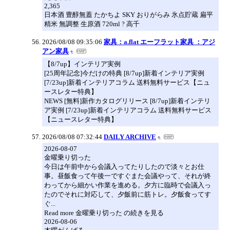
2,365
日本酒 豊醇無蓋 たかちよ SKY おりがらみ 氷点貯蔵 扁平
精米 無調整 生原酒 720ml ? 高千
2026/08/08 09:35:06
家具：a.flat エーフラット家具 ：アジ
アン家具
【8/7up】インテリア実例
[25周年記念]今だけの特典 [8/7up]新着インテリア実例
[7/23up]新着インテリアコラム 送料無料サービス【ニュ
ースレター特典】
NEWS [無料]新作カタログリリース [8/7up]新着インテリ
ア実例 [7/23up]新着インテリアコラム 送料無料サービス
【ニュースレター特典】
2026/08/08 07:32:44
DAILY ARCHIVE
2026-08-07
金曜乗り切った
今日は午前中から会議入ってたりしたので淡々とお仕
事。昼飯食って午後一ですぐまた会議やって、それが終
わってから細かい作業を進める。夕方に臨時で会議入っ
たのでそれに対応して、夕飯前に筋トレ。夕飯食ってす
ぐ...
Read more 金曜乗り切った の続きを見る
2026-08-06