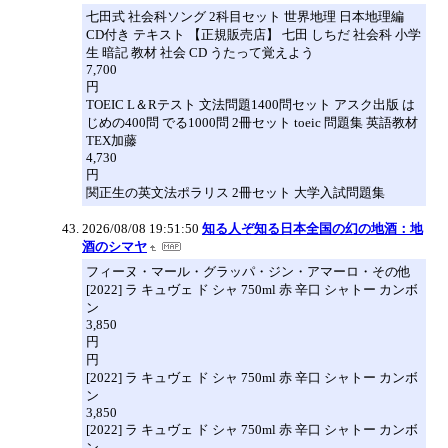
七田式 社会科ソング 2科目セット 世界地理 日本地理編
CD付き テキスト 【正規販売店】 七田 しちだ 社会科 小学
生 暗記 教材 社会 CD うたって覚えよう
7,700
円
TOEIC L＆Rテスト 文法問題1400問セット アスク出版 は
じめの400問 でる1000問 2冊セット toeic 問題集 英語教材
TEX加藤
4,730
円
関正生の英文法ポラリス 2冊セット 大学入試問題集
2026/08/08 19:51:50
知る人ぞ知る日本全国の幻の地酒：地
酒のシマヤ
フィーヌ・マール・グラッパ・ジン・アマーロ・その他
[2022] ラ キュヴェ ド シャ 750ml 赤 辛口 シャトー カンボ
ン
3,850
円
円
[2022] ラ キュヴェ ド シャ 750ml 赤 辛口 シャトー カンボ
ン
3,850
[2022] ラ キュヴェ ド シャ 750ml 赤 辛口 シャトー カンボ
ン