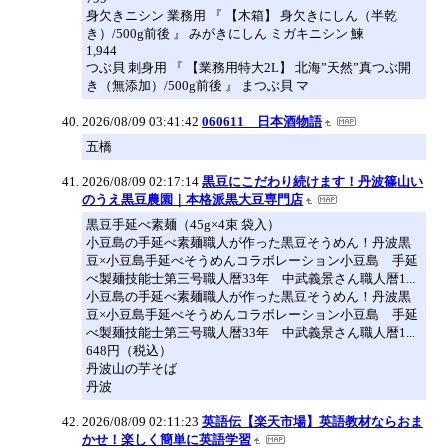
身欠きニシン 業務用 『 【木箱】 身欠きにしん（半乾
き）/500g前後 』 みがきにしん ミガキニシン 鰊
1,944
つぶ貝 刺身用 『 【業務用特大2L】 北海”天然”真つぶ開
き（無添加）/500g前後 』 まつぶ貝 マ
2026/08/09 03:41:42
060611 日本酒物語
五橋
2026/08/09 02:17:14
黒豆にこだわり続けます！丹波篠山い
のうえ黒豆農園｜本格派黒大豆専門店
黒豆手延べ素麺（45g×4束 袋入）
小豆島の手延べ素麺職人が作った黒豆そうめん！丹波黒
豆×小豆島手延べそうめんコラボレーション小豆島 手延
べ製麺技能士第三号職人暦33年 中武義景さん職人暦1...
小豆島の手延べ素麺職人が作った黒豆そうめん！丹波黒
豆×小豆島手延べそうめんコラボレーション小豆島 手延
べ製麺技能士第三号職人暦33年 中武義景さん職人暦1...
648円（税込）
丹波山の芋そば
丹波
2026/08/09 02:11:23
英語伝【楽天市場】英語教材ならおま
かせ！楽しく簡単に英語学習