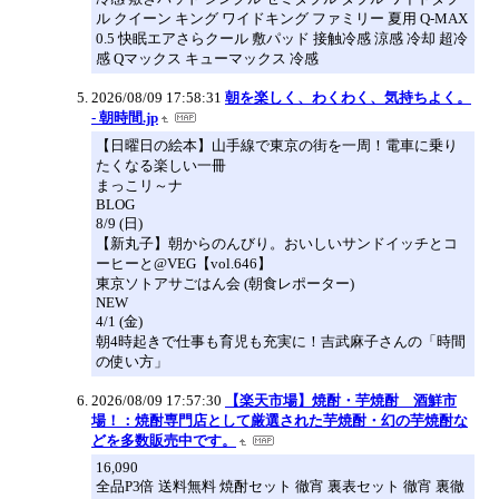
ル クイーン キング ワイドキング ファミリー 夏用 Q-MAX
0.5 快眠エアさらクール 敷パッド 接触冷感 涼感 冷却 超冷
感 Qマックス キューマックス 冷感
2026/08/09 17:58:31
朝を楽しく、わくわく、気持ちよく。
- 朝時間.jp
【日曜日の絵本】山手線で東京の街を一周！電車に乗り
たくなる楽しい一冊
まっこリ～ナ
BLOG
8/9 (日)
【新丸子】朝からのんびり。おいしいサンドイッチとコ
ーヒーと@VEG【vol.646】
東京ソトアサごはん会 (朝食レポーター)
NEW
4/1 (金)
朝4時起きで仕事も育児も充実に！吉武麻子さんの「時間
の使い方」
2026/08/09 17:57:30
【楽天市場】焼酎・芋焼酎 酒鮮市
場！：焼酎専門店として厳選された芋焼酎・幻の芋焼酎な
どを多数販売中です。
16,090
全品P3倍 送料無料 焼酎セット 徹宵 裏表セット 徹宵 裏徹