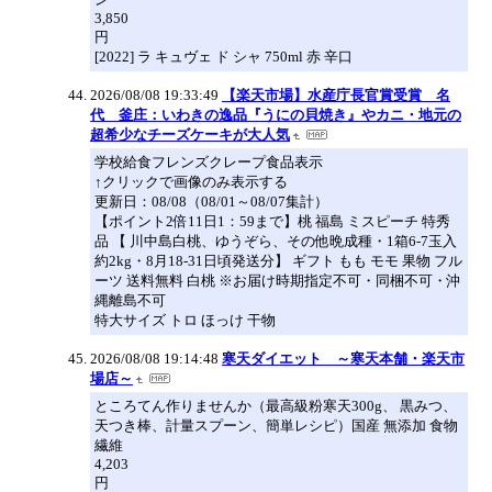
3,850
円
[2022] ラ キュヴェ ド シャ 750ml 赤 辛口
2026/08/08 19:33:49
【楽天市場】水産庁長官賞受賞 名
代 釜庄：いわきの逸品『うにの貝焼き』やカニ・地元の
超希少なチーズケーキが大人気
学校給食フレンズクレープ食品表示
↑クリックで画像のみ表示する
更新日：08/08（08/01～08/07集計）
【ポイント2倍11日1：59まで】桃 福島 ミスピーチ 特秀
品 【 川中島白桃、ゆうぞら、その他晩成種・1箱6-7玉入
約2kg・8月18-31日頃発送分】 ギフト もも モモ 果物 フル
ーツ 送料無料 白桃 ※お届け時期指定不可・同梱不可・沖
縄離島不可
特大サイズ トロ ほっけ 干物
2026/08/08 19:14:48
寒天ダイエット ～寒天本舗・楽天市
場店～
ところてん作りませんか（最高級粉寒天300g、 黒みつ、
天つき棒、計量スプーン、簡単レシピ）国産 無添加 食物
繊維
4,203
円