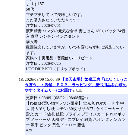
まりす157
50代
プチプチしていて美味しいです。
また購入させていただきます！
注文日：2026/07/01
濱田精麦 ハマダの元気な食卓 麦ごはん 180g パック 24個
入 食品 レンチン インスタント
購入者
数回注文していますが、いつも変わらず味に満足してい
ます。
家族へ｜実用品・普段使い｜リピート
注文日：2026/07/25
UCC DRIP POD（ドリップポッド）
2026/08/09 15:00:39
【楽天市場】繁盛工房「はんじょうこ
うぼう」：店舗、ＰＯＰ、ラッピング、慶弔用品をお求め
やすくタイムリーにお届け
更新日：08/09（08/02～08/08集計）
【P5倍!お買い物マラソン限定】 蛍光色 POPカード 小 中
大 特大￥なし 桃 レモン 30枚 ササガワ | ケイコーカード
蛍光 カード 値札 値段 プライス プライスカード POP ポッ
プ メッセージ 店舗 ディスプレイ 雑貨 ネオン ネオンカラ
ー 派手 ピンク 黄色 イエロー 販促
429