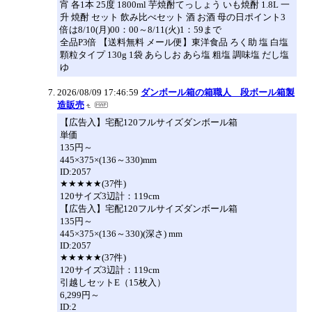
宵 各1本 25度 1800ml 芋焼酎てっしょう いも焼酎 1.8L 一
升 焼酎 セット 飲み比べセット 酒 お酒 母の日ポイント3
倍は8/10(月)00：00～8/11(火)1：59まで
全品P3倍 【送料無料 メール便】東洋食品 ろく助 塩 白塩
顆粒タイプ 130g 1袋 あらしお あら塩 粗塩 調味塩 だし塩
ゆ
2026/08/09 17:46:59
ダンボール箱の箱職人 段ボール箱製
造販売
【広告入】宅配120フルサイズダンボール箱
単価
135円～
445×375×(136～330)mm
ID:2057
★★★★★(37件)
120サイズ3辺計：119cm
【広告入】宅配120フルサイズダンボール箱
135円～
445×375×(136～330)(深さ) mm
ID:2057
★★★★★(37件)
120サイズ3辺計：119cm
引越しセットE（15枚入）
6,299円～
ID:2