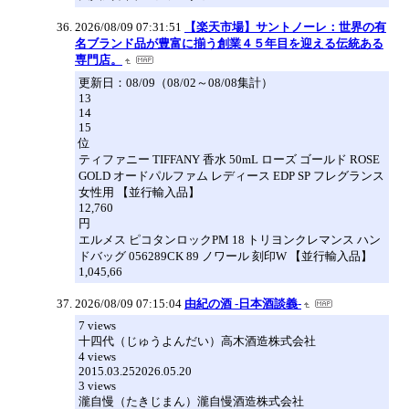
2026/08/09 07:31:51
【楽天市場】サントノーレ：世界の有
名ブランド品が豊富に揃う創業４５年目を迎える伝統ある
専門店。
更新日：08/09（08/02～08/08集計）
13
14
15
位
ティファニー TIFFANY 香水 50mL ローズ ゴールド ROSE
GOLD オードパルファム レディース EDP SP フレグランス
女性用 【並行輸入品】
12,760
円
エルメス ピコタンロックPM 18 トリヨンクレマンス ハン
ドバッグ 056289CK 89 ノワール 刻印W 【並行輸入品】
1,045,66
2026/08/09 07:15:04
由紀の酒 -日本酒談義-
7 views
十四代（じゅうよんだい）高木酒造株式会社
4 views
2015.03.252026.05.20
3 views
瀧自慢（たきじまん）瀧自慢酒造株式会社