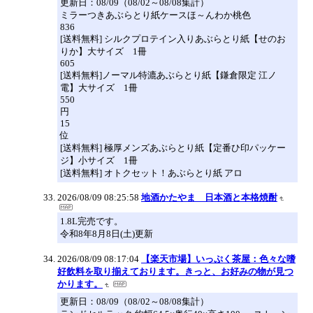
更新日：08/09（08/02～08/08集計）
ミラーつきあぶらとり紙ケースほ～んわか桃色
836
[送料無料] シルクプロテイン入りあぶらとり紙【せのお
りか】大サイズ 1冊
605
[送料無料]ノーマル特漉あぶらとり紙【鎌倉限定 江ノ
電】大サイズ 1冊
550
円
15
位
[送料無料] 極厚メンズあぶらとり紙【定番ひ印パッケー
ジ】小サイズ 1冊
[送料無料] オトクセット！あぶらとり紙 アロ
2026/08/09 08:25:58
地酒かたやま 日本酒と本格焼酎
1.8L完売です。
令和8年8月8日(土)更新
2026/08/09 08:17:04
【楽天市場】いっぷく茶屋：色々な嗜
好飲料を取り揃えております。きっと、お好みの物が見つ
かります。
更新日：08/09（08/02～08/08集計）