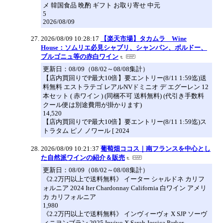
メ 韓国食品 晩酌 ギフト お取り寄せ 中元
5
2026/08/09
2026/08/09 10:28:17
【楽天市場】タカムラ Wine
House：ソムリエ必見シャブリ、シャンパン、ボルドー、
ブルゴニュ等の赤白ワイン
更新日：08/09（08/02～08/08集計）
【店内買回りでP最大10倍】要エントリー(8/11 1:59迄)送
料無料 エストラテゴ レアルNVドミニオ デ エグーレン 12
本セット ( 赤ワイン ) (同梱不可 送料無料) (代引き手数料
クール便は別途費用が掛かります)
14,520
【店内買回りでP最大10倍】要エントリー(8/11 1:59迄)ス
トラタム ピノ ノワール [ 2024
2026/08/09 10:21:37
葡萄畑ココス｜南フランスを中心とし
た自然派ワインの紹介＆販売
更新日：08/09（08/02～08/08集計）
《2.2万円以上で送料無料》 イーター シャルドネ カリフ
ォルニア 2024 Iter Chardonnay California 白ワイン アメリ
カ カリフォルニア
1,980
《2.2万円以上で送料無料》 インヴィーヴォ X SJP ソーヴ
ィニヨンブラン 2025 Invivo X Sarah Jessica Parker