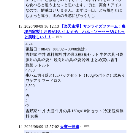
ら食べると違うよな～と思います。では、実食！アイス
なので、解凍はいりません。まずは一口。どら焼きとは
ちょっと違う、固めの食感にびっくりし
2026/08/09 16:12:13
【楽天市場】サンライズファーム：農
場自家製！お肉がおいしいから、ハム・ソーセージはもっ
と美味しい！！
4.74
更新日：08/09（08/02～08/08集計）
吉野家 牛丼 送料無料 丼の具 3種8食セット 牛丼の具×4袋
豚丼の具×2袋 牛焼肉丼の具×2袋 冷凍 まとめ買い 吉牛
惣菜 レトルト
4,480
生ハム切り落とし5パックセット（100g×5パック）訳あり
ワケアリ フードロス
3,500
4
円
5
位
吉野家 牛丼 大盛 牛丼の具 160g×10食 セット 冷凍 送料無
料 10袋
2026/08/09 15:57:02
天寶一酒造