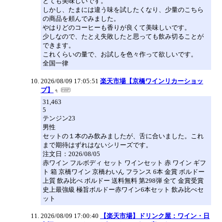
とても美味しいです。
しかし、たまには違う味を試したくなり、少量のこちら
の商品を頼んでみました。
やはりどのコーヒーも香りが良くて美味しいです。
少しなので、たとえ失敗したと思っても飲み切ることが
できます。
これくらいの量で、お試しを色々作って欲しいです。
全国一律
2026/08/09 17:05:51
楽天市場【京橋ワインリカーショッ
プ】
31,463
5
テンジン23
男性
セットの１本のみ飲みましたが、舌に合いました。これ
まで期待はずれはないシリーズです。
注文日：2026/08/05
赤ワイン フルボディ セット ワインセット 赤 ワイン ギフ
ト 箱 京橋ワイン 京橋わいん フランス 6本 金賞 ボルドー
上質 飲み比べ ボルドー 送料無料 第298弾 全て 金賞受賞
史上最強級 極旨ボルドー赤ワイン6本セット 飲み比べセ
ット
2026/08/09 17:00:40
【楽天市場】ドリンク屋：ワイン・日