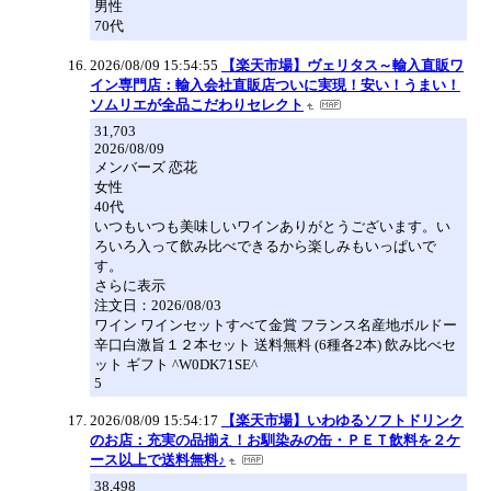
男性
70代
2026/08/09 15:54:55
【楽天市場】ヴェリタス～輸入直販ワ
イン専門店：輸入会社直販店ついに実現！安い！うまい！
ソムリエが全品こだわりセレクト
31,703
2026/08/09
メンバーズ 恋花
女性
40代
いつもいつも美味しいワインありがとうございます。い
ろいろ入って飲み比べできるから楽しみもいっぱいで
す。
さらに表示
注文日：2026/08/03
ワイン ワインセットすべて金賞 フランス名産地ボルドー
辛口白激旨１２本セット 送料無料 (6種各2本) 飲み比べセ
ット ギフト ^W0DK71SE^
5
2026/08/09 15:54:17
【楽天市場】いわゆるソフトドリンク
のお店：充実の品揃え！お馴染みの缶・ＰＥＴ飲料を２ケ
ース以上で送料無料♪
38,498