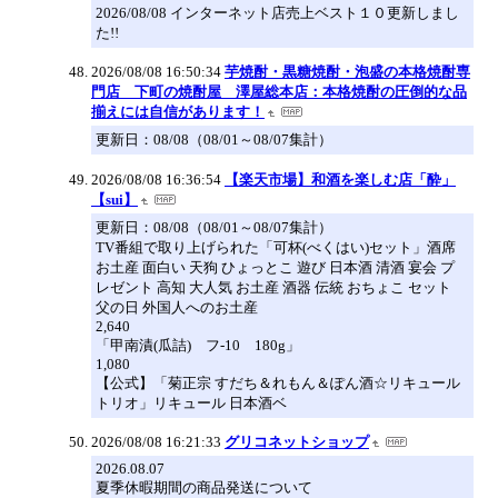
2026/08/08 インターネット店売上ベスト１０更新しまし
た!!
2026/08/08 16:50:34
芋焼酎・黒糖焼酎・泡盛の本格焼酎専
門店 下町の焼酎屋 澤屋総本店：本格焼酎の圧倒的な品
揃えには自信があります！
更新日：08/08（08/01～08/07集計）
2026/08/08 16:36:54
【楽天市場】和酒を楽しむ店「酔」
【sui】
更新日：08/08（08/01～08/07集計）
TV番組で取り上げられた「可杯(べくはい)セット」酒席
お土産 面白い 天狗 ひょっとこ 遊び 日本酒 清酒 宴会 プ
レゼント 高知 大人気 お土産 酒器 伝統 おちょこ セット
父の日 外国人へのお土産
2,640
「甲南漬(瓜詰) フ-10 180g」
1,080
【公式】「菊正宗 すだち＆れもん＆ぽん酒☆リキュール
トリオ」リキュール 日本酒ベ
2026/08/08 16:21:33
グリコネットショップ
2026.08.07
夏季休暇期間の商品発送について