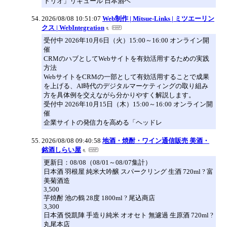
トリオ」リキュール 日本酒ベ
2026/08/08 10:51:07
Web制作 | Mitsue-Links | ミツエーリン
クス | WebIntegration
受付中 2026年10月6日（火）15:00～16:00 オンライン開
催
CRMのハブとしてWebサイトを有効活用するための実践
方法
WebサイトをCRMの一部として有効活用することで成果
を上げる、AI時代のデジタルマーケティングの取り組み
方を具体例を交えながら分かりやすく解説します。
受付中 2026年10月15日（木）15:00～16:00 オンライン開
催
企業サイトの発信力を高める「ヘッドレ
2026/08/08 09:40:58
地酒・焼酎・ワイン通信販売 美酒・
銘酒しらい屋
更新日：08/08（08/01～08/07集計）
日本酒 羽根屋 純米大吟醸 スパークリング 生酒 720ml ? 富
美菊酒造
3,500
芋焼酎 池の鶴 28度 1800ml ? 尾込商店
3,300
日本酒 悦凱陣 手造り純米 オオセト 無濾過 生原酒 720ml ?
丸尾本店