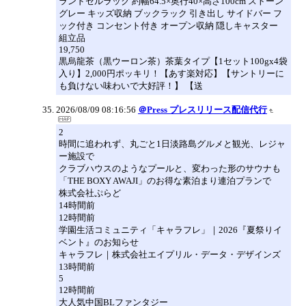
ランドセルラック 約幅64.5×奥行40×高さ100cm ストーン
グレー キッズ収納 ブックラック 引き出し サイドバー フ
ック付き コンセント付き オープン収納 隠しキャスター
組立品
19,750
黒烏龍茶（黒ウーロン茶）茶葉タイプ【1セット100gx4袋
入り】2,000円ポッキリ！【あす楽対応】【サントリーに
も負けない味わいで大好評！】 【送
2026/08/09 08:16:56
＠Press プレスリリース配信代行
2
時間に追われず、丸ごと1日淡路島グルメと観光、レジャ
ー施設で
クラブハウスのようなプールと、変わった形のサウナも
「THE BOXY AWAJI」のお得な素泊まり連泊プランで
株式会社ぷらど
14時間前
12時間前
学園生活コミュニティ「キャラフレ」｜2026『夏祭りイ
ベント』のお知らせ
キャラフレ｜株式会社エイプリル・データ・デザインズ
13時間前
5
12時間前
大人気中国BLファンタジー