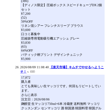
(386)
【ディノス限定】圧縮ボックス スピードキューブDX 2個
セット
¥7,200
(52)
59%OFF
リネン混シアー フレンチスリーブ ブラウス
¥3,600
口コミ募集中
圧縮袋専用電動吸引機エアッシュ グレー
¥3,830
(63)
64%OFF
バティック柄プリント デザインチュニック
¥5,900
2026/08/09 11:08:40
【楽天市場】キムチでやせるへようこ
そ！
17,872
購入者
とても美味しい生マッコリです。何回もリピートしてい
ます。
さらに表示
注文日：2026/08/06
麹醇堂 生マッコリ750ml×6本 冷蔵便 送料無料 マッコリ
クッスンダン センマッコリ 酒 韓国酒 韓国料理 韓国グル