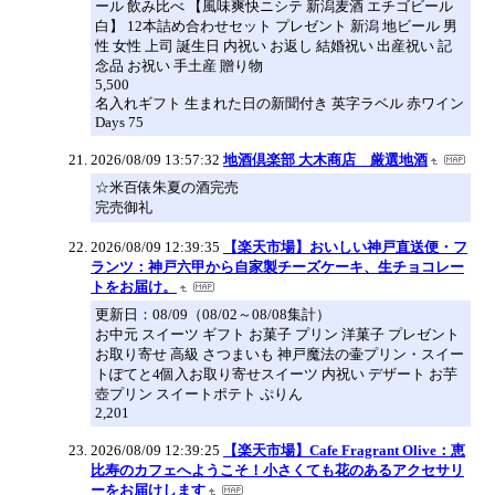
ール 飲み比べ 【風味爽快ニシテ 新潟麦酒 エチゴビール
白】 12本詰め合わせセット プレゼント 新潟 地ビール 男
性 女性 上司 誕生日 内祝い お返し 結婚祝い 出産祝い 記
念品 お祝い 手土産 贈り物
5,500
名入れギフト 生まれた日の新聞付き 英字ラベル 赤ワイン
Days 75
2026/08/09 13:57:32
地酒倶楽部 大木商店 厳選地酒
☆米百俵朱夏の酒完売
完売御礼
2026/08/09 12:39:35
【楽天市場】おいしい神戸直送便・フ
ランツ：神戸六甲から自家製チーズケーキ、生チョコレー
トをお届け。
更新日：08/09（08/02～08/08集計）
お中元 スイーツ ギフト お菓子 プリン 洋菓子 プレゼント
お取り寄せ 高級 さつまいも 神戸魔法の壷プリン・スイー
トぽてと4個入お取り寄せスイーツ 内祝い デザート お芋
壺プリン スイートポテト ぷりん
2,201
2026/08/09 12:39:25
【楽天市場】Cafe Fragrant Olive：恵
比寿のカフェへようこそ！小さくても花のあるアクセサリ
ーをお届けします