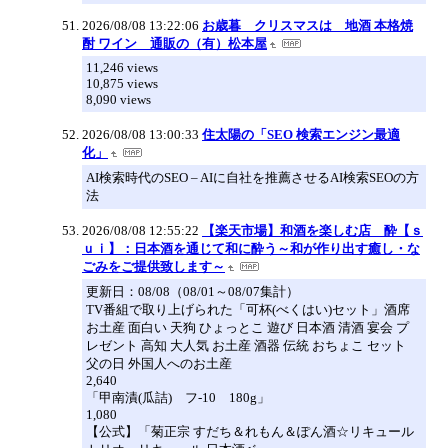
2026/08/08 13:22:06
お歳暮 クリスマスは 地酒 本格焼
酎 ワイン 通販の（有）松本屋
11,246 views
10,875 views
8,090 views
2026/08/08 13:00:33
住太陽の「SEO 検索エンジン最適
化」
AI検索時代のSEO – AIに自社を推薦させるAI検索SEOの方
法
2026/08/08 12:55:22
【楽天市場】和酒を楽しむ店 酔【ｓ
ｕｉ】：日本酒を通じて和に酔う～和が作り出す癒し・な
ごみをご提供致します～
更新日：08/08（08/01～08/07集計）
TV番組で取り上げられた「可杯(べくはい)セット」酒席
お土産 面白い 天狗 ひょっとこ 遊び 日本酒 清酒 宴会 プ
レゼント 高知 大人気 お土産 酒器 伝統 おちょこ セット
父の日 外国人へのお土産
2,640
「甲南漬(瓜詰) フ-10 180g」
1,080
【公式】「菊正宗 すだち＆れもん＆ぽん酒☆リキュール