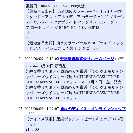
更新日：08/09（08/02～08/08集計）
【最短当日出荷】 18K 10K カラーガーネット 3ミリ一粒
スタッドピアス ・アルメディア カラーチェンジ グリーン
スペサルタイト ツァボライト マンダリン ミント グレー
プ ロードライト K18 18金 K10 10金 日本製
9,900
～
【最短当日出荷】淡水カラーパール K10 ゴールド スタッ
ドピアス ・パシュナ 日本製 ピンクゴール
2026/08/09 12:19:05
中国醸造株式会社ホームページ
2026年08月07日 新商品
芳醇な香りをまとう原酒のみを厳選 「シングルモルトジ
ャパニーズウイスキー 桜尾 SAUTERNES CASK FINISH
STILLMAN’S SELECTION」 2026年８月７日（金）発売
芳醇な香りをまとう原酒のみを厳選 「シングルモルトジ
ャパニーズウイスキー 桜尾 SAUTERNES CASK FINISH
STILLMAN’S SELECTION」 2
2026/08/09 11:32:07
通販のディノス オンラインショップ
【ディノス限定】圧縮ボックス スピードキューブDX 4個
セット
¥14,400