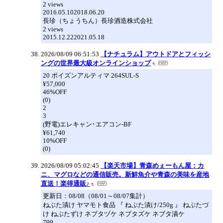
2 views
2016.05.102018.06.20
長珍（ちょうちん）長珍酒造株式会社
2 views
2015.12.222021.05.18
2026/08/09 06:51:53
【ナチュラム】アウトドアとフィッシ
ングの世界最大級オンラインショップ
20 ポイズンアルティマ 264SUL-S
¥57,000
46%OFF
(0)
2
3
(野電)エレキャン･エアコン-BF
¥61,740
10%OFF
(0)
2026/08/09 05:02:45
【楽天市場】青森めぇーもん屋：カ
ニ、マグロなどの通信販売。新鮮魚介や青森の美味を産地
直送！楽得通販♪
更新日：08/08（08/01～08/07集計）
ねぶた漬け ヤマモト食品 『 ねぶた漬け/250g 』 ねぶたづ
け ねぶたずけ ネブタヅケ ネブタズケ ネブタ漬ケ
799