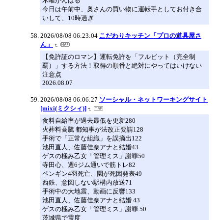
木曜がんばる
今日は午前中、奥さんの買い物に運転手としてお付き合
いして、10時過ぎ
2026/08/08 06:23:04
こだわりキッチン「プロの道具屋さ
ん」
【免許証のロマン】運転免許を「フルビット（完全制
覇）」する方法！取得の順番と絶対にやってはいけない
注意点
2026.08.07
2026/08/08 06:06:27
ソーシャル・ネットワーキングサイト
[mixi(ミクシィ)]
食料自給率が過去最低を更新280
火葬料高騰 都知事が法改正要請128
手術で「正常な組織」を誤摘出122
池田直人、佐藤佳奈アナと結婚43
ゲスの極み乙女「管理ミス」謝罪50
寺田心、週6ジム通いで筋トレ82
ペンギン4羽死亡、園が死因発表49
西鉄、意図しない駅構内放送71
手術中の大地震、動画に反響133
池田直人、佐藤佳奈アナと結婚 43
ゲスの極み乙女「管理ミス」謝罪 50
茨城県で震度