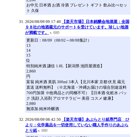
お中元 日本酒 お酒 冷酒 プレゼント ギフト 飲み比べセッ
ト 久保
2026/08/09 09:17:40
【楽天市場】日本銘醸会地酒屋：全国
９８社の地酒蔵元のサポートを受けています。珍しい地酒
が満載です。
更新日：08/09（08/02～08/08集計）
13
14
15
位
特別純米酒 謙信 1.8L【新潟県 池田屋酒造】
2,860
円
富翁 純米酒 美肌 300ml 3本入【北川本家 京都 伏見 蔵元
直送 送料無料】（※北海道・沖縄お届けの場合別途送料
700円加算 ※他商品との同梱不可）【日本酒 化粧水 パッ
ク 洗顔 入浴剤 アロマテラピー 美容 コスメ 健康】
2,980
無添加 純米吟醸酒
2026/08/09 08:42:50
【楽天市場】あぶらとり紙専門店 ひ
より：化学薬品を一切使用していない職人手作りのあぶら
とり紙