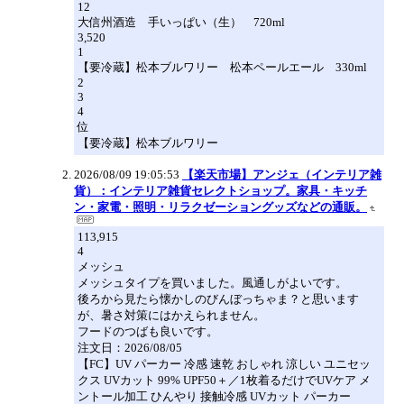
12
大信州酒造 手いっぱい（生） 720ml
3,520
1
【要冷蔵】松本ブルワリー 松本ペールエール 330ml
2
3
4
位
【要冷蔵】松本ブルワリー
2026/08/09 19:05:53
【楽天市場】アンジェ（インテリア雑
貨）：インテリア雑貨セレクトショップ。家具・キッチ
ン・家電・照明・リラクゼーショングッズなどの通販。
113,915
4
メッシュ
メッシュタイプを買いました。風通しがよいです。
後ろから見たら懐かしのびんぼっちゃま？と思います
が、暑さ対策にはかえられません。
フードのつばも良いです。
注文日：2026/08/05
【FC】UV パーカー 冷感 速乾 おしゃれ 涼しい ユニセッ
クス UVカット 99% UPF50＋／1枚着るだけでUVケア メ
ントール加工 ひんやり 接触冷感 UVカット パーカー