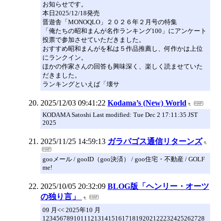
お知らせです。
本日2025/12/18発売
晋遊舎「MONOQLO」２０２６年２月号の特集
「俺たちの昭和まんが名作ランキング100」にアンケート
投票で参加させていただきました。
おすすめ昭和まんがを私は５作品推薦し、何作かは上位
にランクイン。
ほかの作家さんの回答も興味深く、楽しく読ませていた
だきました。
ランキングといえば「壊サ
2025/12/03 09:41:22
Kodama’s (New) World
KODAMA Satoshi Last modified: Tue Dec 2 17:11:35 JST
2025
2025/11/25 14:59:13
ガラパゴス通信リターンズ
gooメール / gooID（goo決済） / goo住宅・不動産 / GOLF
me!
2025/10/05 20:32:09
BLOG版「ヘンリー・オーツ
の独り言」
09 月<< 2025年10 月
12345678910111213141516171819202122232425262728