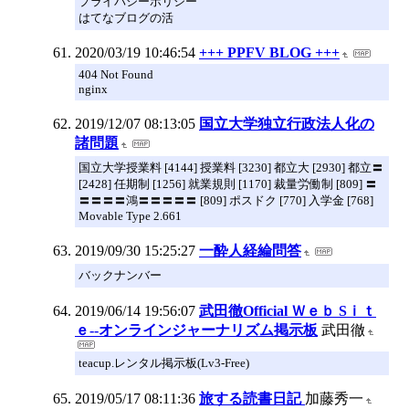
プライバシーポリシー
はてなブログの活
2020/03/19 10:46:54
+++ PPFV BLOG +++
404 Not Found
nginx
2019/12/07 08:13:05
国立大学独立行政法人化の
諸問題
国立大学授業料 [4144] 授業料 [3230] 都立大 [2930] 都立〓
[2428] 任期制 [1256] 就業規則 [1170] 裁量労働制 [809] 〓
〓〓〓〓鴻〓〓〓〓〓 [809] ポスドク [770] 入学金 [768]
Movable Type 2.661
2019/09/30 15:25:27
一酔人経綸問答
バックナンバー
2019/06/14 19:56:07
武田徹Official Ｗｅｂ Sｉｔ
ｅ--オンラインジャーナリズム掲示板
武田徹
teacup.レンタル掲示板(Lv3-Free)
2019/05/17 08:11:36
旅する読書日記
加藤秀一