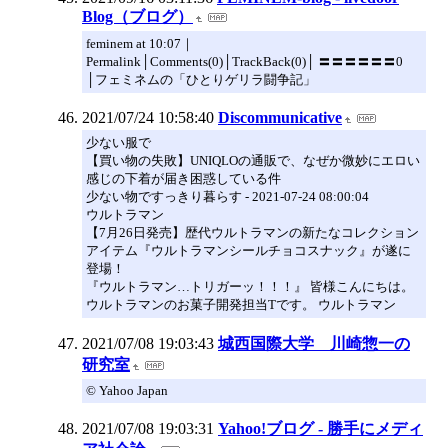
Blog（ブログ）
feminem at 10:07｜
Permalink│Comments(0)│TrackBack(0)│ 〓〓〓〓〓〓0
│フェミネムの「ひとりゲリラ闘争記」
2021/07/24 10:58:40
Discommunicative
少ない服で
【買い物の失敗】UNIQLOの通販で、なぜか微妙にエロい
感じの下着が届き困惑している件
少ない物ですっきり暮らす - 2021-07-24 08:00:04
ウルトラマン
【7月26日発売】歴代ウルトラマンの新たなコレクション
アイテム『ウルトラマンシールチョコスナック』が遂に
登場！
『ウルトラマン…トリガーッ！！！』 皆様こんにちは。
ウルトラマンのお菓子開発担当Tです。 ウルトラマン
2021/07/08 19:03:43
城西国際大学 川崎惣一の
研究室
© Yahoo Japan
2021/07/08 19:03:31
Yahoo!ブログ - 勝手にメディ