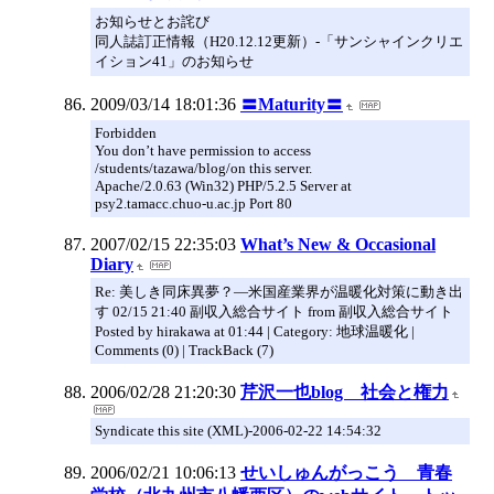
お知らせとお詫び
同人誌訂正情報（H20.12.12更新）-「サンシャインクリエ
イション41」のお知らせ
2009/03/14 18:01:36
〓Maturity〓
Forbidden
You don’t have permission to access
/students/tazawa/blog/on this server.
Apache/2.0.63 (Win32) PHP/5.2.5 Server at
psy2.tamacc.chuo-u.ac.jp Port 80
2007/02/15 22:35:03
What’s New & Occasional
Diary
Re: 美しき同床異夢？―米国産業界が温暖化対策に動き出
す 02/15 21:40 副収入総合サイト from 副収入総合サイト
Posted by hirakawa at 01:44 | Category: 地球温暖化 |
Comments (0) | TrackBack (7)
2006/02/28 21:20:30
芹沢一也blog 社会と権力
Syndicate this site (XML)-2006-02-22 14:54:32
2006/02/21 10:06:13
せいしゅんがっこう 青春