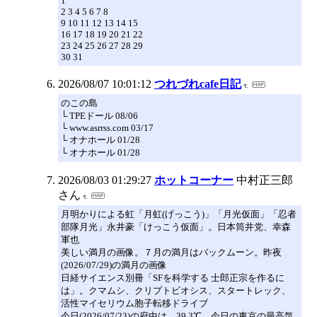
1
2 3 4 5 6 7 8
9 10 11 12 13 14 15
16 17 18 19 20 21 22
23 24 25 26 27 28 29
30 31
2026/08/07 10:01:12
つれづれcafe日記
のこの島
└ TPEドール 08/06
└ www.asrrss.com 03/17
└ オナホール 01/28
└ オナホール 01/28
2026/08/03 01:29:27
ホットコーナー
中村正三郎
さん
月明かりによる虹「月虹(げっこう)」「月光仮面」「忍者
部隊月光」永井豪「けっこう仮面」。日本筒井党、幸森
軍也
美しい満月の画像。７月の満月はバックムーン。昨夜
(2026/07/29)の満月の画像
日経サイエンス別冊「SFを科学する 士郎正宗を作るに
は」。クマムシ、クリプトビオシス、スタートレック、
活性マイセリウム胞子転移ドライブ
今日(2026/07/23)の府中は、39.3℃、今日の東京の最高気