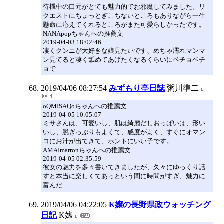
待機中の口元がとても魅力的でお邪魔してみました。リ
クエストにちょっとぎこちないところもありながら一生
懸命に応えてくれるところがまた可愛らしかったです。
NANApopちゃんへの推薦文
2019-04-03 18:02:46
凄くクンニが大好きな娘見たいです、めちゃ濡れマンマ
ン見てると凄く舐めてあげたくなるくらいにベチョベチ
ョで
2019/04/06 08:27:54
みずもり亭日誌
粥川準二
oQMISAQoちゃんへの推薦文
2019-04-05 10:05:07
ミサさんは、可愛いし、肌は綺麗だしおっぱいは、形い
いし、脱ぎっぷりもよくて、感度がよく、すぐにオマン
コにお汁が出てきて、ホントにいい子です。
AMAImarronちゃんへの推薦文
2019-04-05 02:35:59
彼女の魅力を多々書いてきましたが、久々にゆっくり話
すと本当に楽しくてあっという間に時間がすぎ、魅力に
富んだ
2019/04/06 04:22:05
K嬢の長野県政ウォッチング
日記
K嬢