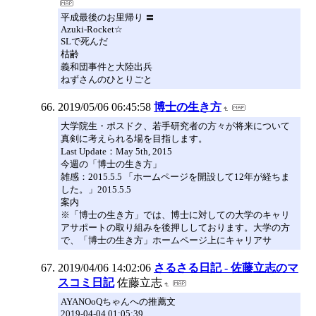
平成最後のお里帰り 〓
Azuki-Rocket☆
SLで死んだ
枯齢
義和団事件と大陸出兵
ねずさんのひとりごと
2019/05/06 06:45:58
博士の生き方
大学院生・ポスドク、若手研究者の方々が将来について
真剣に考えられる場を目指します。
Last Update：May 5th, 2015
今週の「博士の生き方」
雑感：2015.5.5 「ホームページを開設して12年が経ちま
した。」2015.5.5
案内
※「博士の生き方」では、博士に対しての大学のキャリ
アサポートの取り組みを後押ししております。大学の方
で、「博士の生き方」ホームページ上にキャリアサ
2019/04/06 14:02:06
さるさる日記 - 佐藤立志のマ
スコミ日記
佐藤立志
AYANOoQちゃんへの推薦文
2019-04-04 01:05:39