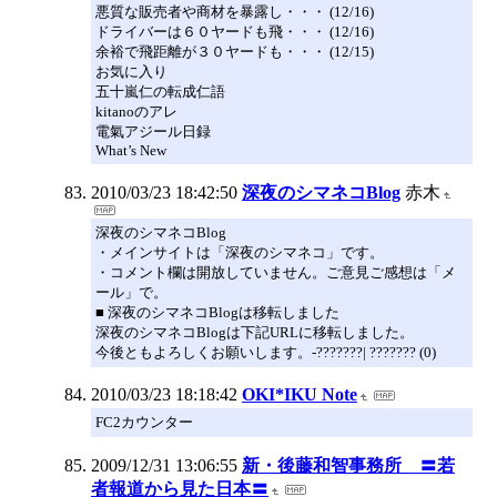
悪質な販売者や商材を暴露し・・・ (12/16)
ドライバーは６０ヤードも飛・・・ (12/16)
余裕で飛距離が３０ヤードも・・・ (12/15)
お気に入り
五十嵐仁の転成仁語
kitanoのアレ
電氣アジール日録
What’s New
2010/03/23 18:42:50
深夜のシマネコBlog
赤木
深夜のシマネコBlog
・メインサイトは「深夜のシマネコ」です。
・コメント欄は開放していません。ご意見ご感想は「メ
ール」で。
■ 深夜のシマネコBlogは移転しました
深夜のシマネコBlogは下記URLに移転しました。
今後ともよろしくお願いします。-???????| ??????? (0)
2010/03/23 18:18:42
OKI*IKU Note
FC2カウンター
2009/12/31 13:06:55
新・後藤和智事務所 〓若
者報道から見た日本〓