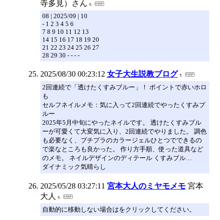
寺多見）さん
08 | 2025/09 | 10
- 1 2 3 4 5 6
7 8 9 10 11 12 13
14 15 16 17 18 19 20
21 22 23 24 25 26 27
28 29 30 - - - -
2025/08/30 00:23:12
女子大生説教ブログ
2回連続で「透けたくすみブルー」！ ポイントで赤いホロ
も
セルフネイルメモ：気に入って2回連続でやったくすみブ
ルー
2025年5月中旬にやったネイルです。 透けたくすみブル
ーが可愛くて大変気に入り、2回連続でやりました。 調色
も必要なく、プチプラのカラージェルひとつでできるの
で楽なところも良かった。 作り方手順、使った道具など
のメモ。 ネイルデザインのディテール くすみブル…
ダイナミック気晴らし
2025/05/28 03:27:11
宮本大人のミヤモメモ
宮本
大人
自動的に移動しない場合はをクリックしてください。