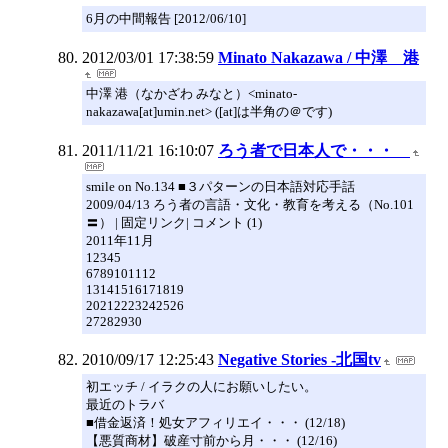
6月の中間報告 [2012/06/10]
2012/03/01 17:38:59
Minato Nakazawa / 中澤 港
中澤 港（なかざわ みなと）<minato-
nakazawa[at]umin.net> ([at]は半角の＠です)
2011/11/21 16:10:07
ろう者で日本人で・・・
smile on No.134 ■３パターンの日本語対応手話
2009/04/13 ろう者の言語・文化・教育を考える（No.101
〓） | 固定リンク| コメント (1)
2011年11月
12345
6789101112
13141516171819
20212223242526
27282930
2010/09/17 12:25:43
Negative Stories -北国tv
初エッチ / イラクの人にお願いしたい。
最近のトラバ
■借金返済！処女アフィリエイ・・・ (12/18)
【悪質商材】破産寸前から月・・・ (12/16)