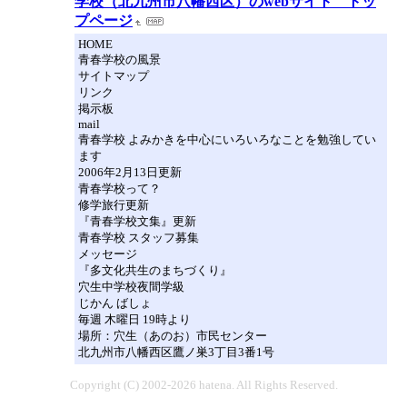
学校（北九州市八幡西区）のwebサイト トッ
プページ
HOME
青春学校の風景
サイトマップ
リンク
掲示板
mail
青春学校 よみかきを中心にいろいろなことを勉強してい
ます
2006年2月13日更新
青春学校って？
修学旅行更新
『青春学校文集』更新
青春学校 スタッフ募集
メッセージ
『多文化共生のまちづくり』
穴生中学校夜間学級
じかん ばしょ
毎週 木曜日 19時より
場所：穴生（あのお）市民センター
北九州市八幡西区鷹ノ巣3丁目3番1号
Copyright (C) 2002-2026 hatena. All Rights Reserved.