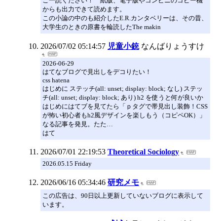
ご一読ください！ 紙版、電子版やコンビニのコピー機
からも出力できて読めます。
この小論の中のも紹介したE.R.カンタベリーは、その昔、
大学生のときの原書を輪読したThe makin
2026/07/02 05:14:57
児童小銃
なんばりょうすけ
2026-06-29
はてなブログで見出しをデコりたい！
css hatena
はじめに ステッチ(all: unset; display: block; なし) ステッ
チ(all: unset; display: block; あり) h2 を使うと何が良いか
はじめにはてブを見てたら「ｐタグで帯見出し装飾！CSS
が怖い初心者もh2風デザインを楽しもう（コピペOK）」
なる記事を発見。たた…
はて
2026/07/01 22:19:53
Theoretical Sociology
2026.05.15 Friday
2026/06/16 05:34:46
研究メモ
この広告は、90日以上更新していないブログに表示して
います。