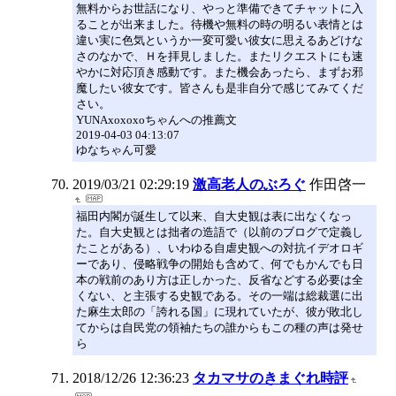
無料からお世話になり、やっと準備できてチャットに入
ることが出来ました。待機や無料の時の明るい表情とは
違い実に色気というか一変可愛い彼女に思えるあどけな
さのなかで、Ｈを拝見しました。またリクエストにも速
やかに対応頂き感動です。また機会あったら、まずお邪
魔したい彼女です。皆さんも是非自分で感じてみてくだ
さい。
YUNAxoxoxoちゃんへの推薦文
2019-04-03 04:13:07
ゆなちゃん可愛
2019/03/21 02:29:19
激高老人のぶろぐ
作田啓一
福田内閣が誕生して以来、自大史観は表に出なくなっ
た。自大史観とは拙者の造語で（以前のブログで定義し
たことがある）、いわゆる自虐史観への対抗イデオロギ
ーであり、侵略戦争の開始も含めて、何でもかんでも日
本の戦前のあり方は正しかった、反省などする必要は全
くない、と主張する史観である。その一端は総裁選に出
た麻生太郎の「誇れる国」に現れていたが、彼が敗北し
てからは自民党の領袖たちの誰からもこの種の声は発せ
ら
2018/12/26 12:36:23
タカマサのきまぐれ時評