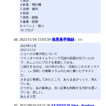
3 英語
4 鉄道・飛行機
5 法律・裁判
6 投資
7 病気・闘病
8 健康・医療
9 イベント・祭り
10 ブログ
2021/11/16 15:03:59
偉愚庵亭憮録
2021年11月
2021/11/13
ジョークの暴力性について
ツイッターのタイムラインで冗談の話題が出ていたの
で、久しぶりにブログを更新してみる。
ご紹介するのは、2015年の1月に「日経ビジネスオンライ
ン」（←当時）の連載コラムのために書いたテキスト
だ。
さきほど検索してみたところ、あらまあびっくり、消え
ている。
どうやら、あの媒体は、古い記事を削除する方針を貫い
ている。悲しい。
あんまり悲
2021/09/16 03:11:36
FEMINEM-blog - livedoor