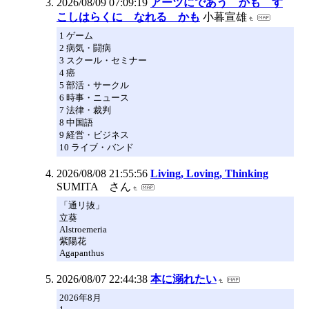
2026/08/09 07:09:19
アーツにであう かも す
こしはらくに なれる かも
小暮宣雄
1 ゲーム
2 病気・闘病
3 スクール・セミナー
4 癌
5 部活・サークル
6 時事・ニュース
7 法律・裁判
8 中国語
9 経営・ビジネス
10 ライブ・バンド
2026/08/08 21:55:56
Living, Loving, Thinking
SUMITA さん
「通リ抜」
立葵
Alstroemeria
紫陽花
Agapanthus
2026/08/07 22:44:38
本に溺れたい
2026年8月