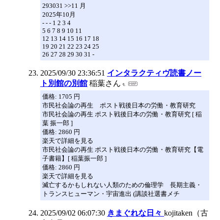
293031 >>11 月
2025年10月
- - - 1 2 3 4
5 6 7 8 9 10 11
12 13 14 15 16 17 18
19 20 21 22 23 24 25
26 27 28 29 30 31 -
2025/09/30 23:36:51
インタラクティヴ読書ノー
ト別館の別館
稲葉さん
価格: 1705 円
市民社会論の再生 ポスト戦後日本の労働・教育研究
市民社会論の再生 ポスト戦後日本の労働・教育研究 [ 稲
葉 振一郎 ]
価格: 2860 円
楽天で詳細を見る
市民社会論の再生 ポスト戦後日本の労働・教育研究【電
子書籍】[ 稲葉振一郎 ]
価格: 2860 円
楽天で詳細を見る
滅亡するかもしれない人類のための倫理学 長期主義・
トランスヒューマン・宇宙進出 (講談社選書メチ
2025/09/02 06:07:30
きまぐれな日々
kojitaken（古