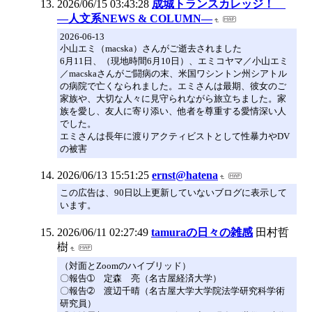
2026/06/15 03:43:28
成城トランスカレッジ！
―人文系NEWS & COLUMN―
2026-06-13
小山エミ（macska）さんがご逝去されました
6月11日、（現地時間6月10日）、エミコヤマ／小山エミ
／macskaさんがご闘病の末、米国ワシントン州シアトル
の病院で亡くなられました。エミさんは最期、彼女のご
家族や、大切な人々に見守られながら旅立ちました。家
族を愛し、友人に寄り添い、他者を尊重する愛情深い人
でした。
エミさんは長年に渡りアクティビストとして性暴力やDV
の被害
2026/06/13 15:51:25
ernst@hatena
この広告は、90日以上更新していないブログに表示して
います。
2026/06/11 02:27:49
tamuraの日々の雑感
田村哲
樹
（対面とZoomのハイブリッド）
〇報告➀ 定森 亮（名古屋経済大学）
〇報告➁ 渡辺千晴（名古屋大学大学院法学研究科学術
研究員）