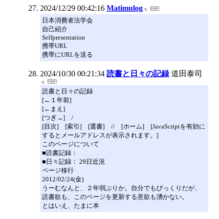
2024/12/29 00:42:16
Matimulog
日本消費者法学会
自己紹介
Selfpresentation
携帯URL
携帯にURLを送る
2024/10/30 00:21:34
読書と日々の記録
道田泰司
読書と日々の記録
[←１年前]
[←まえ]
[つぎ→] /
[目次] [索引] [選書] // [ホーム] [JavaScriptを有効に
するとメールアドレスが表示されます。]
このページについて
■読書記録：
■日々記録： 29日近況
ページ移行
2012/02/24(金)
うーむなんと、２年弱ぶりか。自分でもびっくりだが、
読書欲も、このページを更新する意欲も湧かない。
とはいえ、たまに本