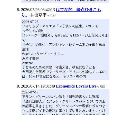
2026/07/26 03:42:13
はてな的、論点ひきこも
り。
井出草平
2026-07-25
フィリップ・アリエス『＜子供＞の誕生』#29 メモ
＜子供＞の誕生
118ページ下段後ろから2行目から122ページ上段おわりま
で
〈子供〉の誕生―アンシァン・レジーム期の子供と家族
生活
作者:フィリップ・アリエス
みすず書房
Amazon
子どものための宗教、守護天使、模範的な子ども
今回読んだ箇所でフィリップ・アリエスが論じているの
は、16～17世紀になると、キリスト教の内
2026/07/14 19:31:49
Economics Lovers Live
2026-07-13
アラン・グリーンスパン論を『週刊読書人』に寄稿
『週刊読書人』にアラン・グリーンスパンについての追
悼記事を書きました。グリーンスパンの理解に役立つよ
うに文献ガイドの役割も果たしていると思います。ぜひ