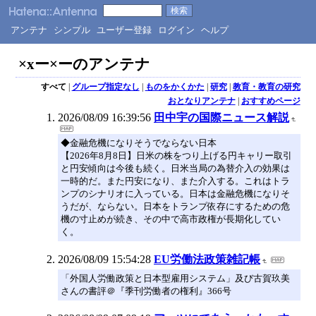
アンテナ
シンプル
ユーザー登録
ログイン
ヘルプ
×xー×ーのアンテナ
すべて
|
グループ指定なし
|
ものをかくかた
|
研究
|
教育・教育の研究
おとなりアンテナ
|
おすすめページ
2026/08/09 16:39:56
田中宇の国際ニュース解説
◆金融危機になりそうでならない日本
【2026年8月8日】日米の株をつり上げる円キャリー取引
と円安傾向は今後も続く。日米当局の為替介入の効果は
一時的だ。また円安になり、また介入する。これはトラ
ンプのシナリオに入っている。日本は金融危機になりそ
うだが、ならない。日本をトランプ依存にするための危
機の寸止めが続き、その中で高市政権が長期化してい
く。
2026/08/09 15:54:28
EU労働法政策雑記帳
「外国人労働政策と日本型雇用システム」及び古賀玖美
さんの書評＠『季刊労働者の権利』366号