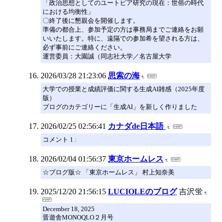
「政治思想としてのユートピア研究の現在：世俗の時代
における均衡性」
〇終了後に懇親会を開催します。
準備の都合上、参加予定の方は事務局までご連絡をお願
いいたします。特に、遠隔での参加希を望される方は、
必ず事前にご連絡ください。
運営委員：大園誠（同志社大学／名古屋大学
2026/03/28 21:23:06
思索の海
大学での授業と成績評価に関する生成AI雑感（2025年度
版）
ブログのカテゴリーに「生成AI」を新しく作りました
2026/02/25 02:56:41
カナダde日本語
コメント 1 :
2026/02/04 01:56:37
東京ホームレス
☆ブログ版☆ 「東京ホームレス」 村上知奈美
2025/12/20 21:56:15
LUCIOLEのブログ
吉沢蛍
December 18, 2025
晋遊舎MONOQLO２月号