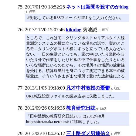
2017/01/30 18:52:25
ネットは新聞を殺すのかblog
※対応しているRSSフィードのURLをご入力ください。
2013/11/20 15:07:46
kikulog
菊池誠
ところで、これはモニタリングポストやリアルタイム線
量測定システムの横に立っている場合の話で、実のとこ
ろモニタリングポストの横にずっと立っている人などい
ない。一日の生活といっても、家の中にいたり道路を歩
いたり外で作業をしたりビルの中で仕事をしたりといろ
いろな場所にいるのだから、その場所その場所の放射線
を受ける。積算線量計を身につけて測定できる本当の被
曝量は、そういうさまざまな場所で受けた放射線による
2013/11/05 19:18:09
凡才中村教授の憂鬱
URL転送設定ファイルの読み込みに失敗しました。
2012/09/26 05:16:35
教育研究日誌
「田中浩朗の教育研究日誌2.0」は2012年8月
http://sitetanaka.net/nissi/ に移転しました。
2012/06/10 04:26:12
三十路ダメ男通信２