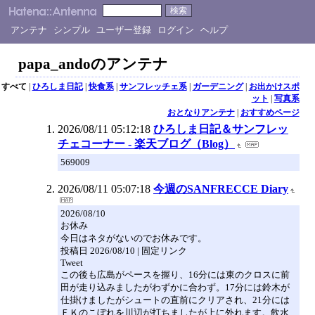
アンテナ
シンプル
ユーザー登録
ログイン
ヘルプ
papa_andoのアンテナ
すべて
|
ひろしま日記
|
快食系
|
サンフレッチェ系
|
ガーデニング
|
お出かけスポ
ット
|
写真系
おとなりアンテナ
|
おすすめページ
2026/08/11 05:12:18
ひろしま日記＆サンフレッ
チェコーナー - 楽天ブログ（Blog）
569009
2026/08/11 05:07:18
今週のSANFRECCE Diary
2026/08/10
お休み
今日はネタがないのでお休みです。
投稿日 2026/08/10 | 固定リンク
Tweet
この後も広島がペースを握り、16分には東のクロスに前
田が走り込みましたがわずかに合わず。17分には鈴木が
仕掛けましたがシュートの直前にクリアされ、21分には
ＦＫのこぼれを川辺が打ちましたが上に外れます。飲水