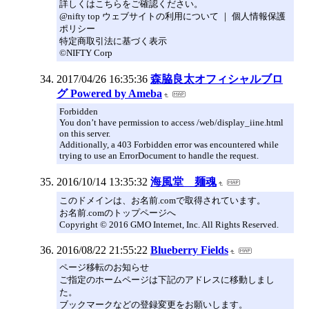
詳しくはこちらをご確認ください。
@nifty top ウェブサイトの利用について ｜ 個人情報保護
ポリシー
特定商取引法に基づく表示
©NIFTY Corp
2017/04/26 16:35:36
森脇良太オフィシャルブロ
グ Powered by Ameba
Forbidden
You don’t have permission to access /web/display_iine.html
on this server.
Additionally, a 403 Forbidden error was encountered while
trying to use an ErrorDocument to handle the request.
2016/10/14 13:35:32
海風堂 麺魂
このドメインは、お名前.comで取得されています。
お名前.comのトップページへ
Copyright © 2016 GMO Internet, Inc. All Rights Reserved.
2016/08/22 21:55:22
Blueberry Fields
ページ移転のお知らせ
ご指定のホームページは下記のアドレスに移動しまし
た。
ブックマークなどの登録変更をお願いします。