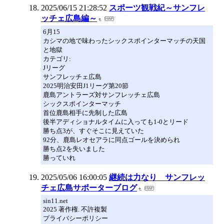
2025/06/15 21:28:52
スポーツ観戦紀～サンフレ
ッチェ広島編～
6月15
カシマの地で味わったシックスポインターマッチの天国
と地獄
カテゴリ:
Jリーグ
サンフレッチェ広島
2025明治安田J1リーグ第20節
鹿島アントラーズ対サンフレッチェ広島
シックスポインターマッチ
首位鹿島相手に先制した広島
後半アディショナルタイムに入っても1-0とリード
勝ち点3が、すぐそこに見えていた
92分、鹿島レオセアラに同点ゴールを決められ
勝ち点2を失いました
勝っていれ
2025/05/06 16:00:05
継続は力なり サンフレッ
チェ広島サポーターブログ
sin11.net
2025 著作権. 不許複製
プライバシーポリシー