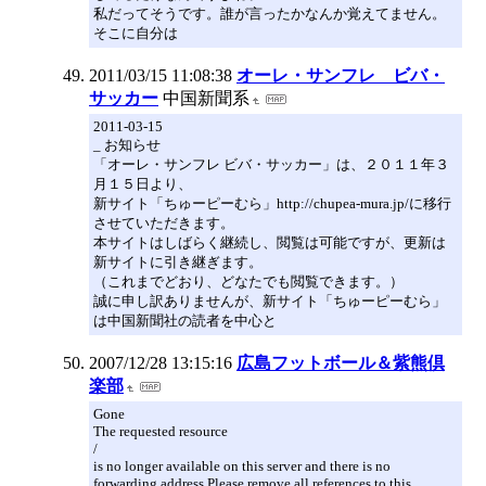
私だってそうです。誰が言ったかなんか覚えてません。
そこに自分は
2011/03/15 11:08:38
オーレ・サンフレ ビバ・
サッカー
中国新聞系
2011-03-15
_ お知らせ
「オーレ・サンフレ ビバ・サッカー」は、２０１１年３
月１５日より、
新サイト「ちゅーピーむら」http://chupea-mura.jp/に移行
させていただきます。
本サイトはしばらく継続し、閲覧は可能ですが、更新は
新サイトに引き継ぎます。
（これまでどおり、どなたでも閲覧できます。）
誠に申し訳ありませんが、新サイト「ちゅーピーむら」
は中国新聞社の読者を中心と
2007/12/28 13:15:16
広島フットボール＆紫熊倶
楽部
Gone
The requested resource
/
is no longer available on this server and there is no
forwarding address.Please remove all references to this