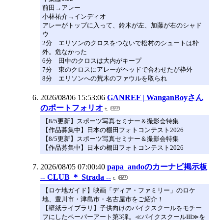
前田→アレー
小林祐介→インディオ
アレーがトップに入って、鈴木が左、加藤が右のシャド
ウ
2分 エリソンのクロスをつないで松村のシュートは枠
外。危なかった
6分 田中のクロスは大内がキープ
7分 東のクロスにアレーがヘッドで合わせたが枠外
8分 エリソンへの荒木のファウルを取られ
2026/08/06 15:53:06
GANREF | WanganBoyさん
のポートフォリオ
【8/5更新】スポーツ写真セミナー＆撮影会特集
【作品募集中】日本の棚田フォトコンテスト2026
【8/5更新】スポーツ写真セミナー＆撮影会特集
【作品募集中】日本の棚田フォトコンテスト2026
2026/08/05 07:00:40
papa_andoのカーナビ掲示板
-- CLUB ＊ Strada --
【ロケ地ガイド】映画「ディア・ファミリー」のロケ
地、豊川市・津島市・名古屋市をご紹介！
【壁紙ライブラリ】子供向けのバイクスクールをモチー
フにしたペーパーアート第3弾。≪バイクスクールIII≫を