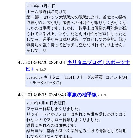
2013年11月28日
ホーム最終戦に向けて
第32節・セレッソ大阪戦での敗戦により、首位との勝ち
点差が５に広がり、優勝への可能性が限りなく少なくな
ったのは事実です。しかし、数字上は優勝の可能性が残
されている以上、いや、たとえ可能性がゼロになったと
しても、選手たちは残り試合、プロとしての意地、戦う
気持ちを強く持ってピッチに立たなければなりません。
そして、サ
2013/09/29 08:49:01
キリタニブログ | スポーツナ
ビ＋
posted by キリタニ ｜11:41 | Jリーグ改革案 | コメント(34)
| トラックバック(0)
2013/06/19 03:45:48
事象の地平線
2013年6月18日火曜日
フォロー解除しまくりました。
リツイートとかフォローはされても誰も話しかけてはく
れないのでフォロー解除しまくりました。
道具にされるのは御免です。
結局自分に都合の良い文字列をみつけて情報として利用
してるだけなんですよね。