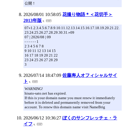
公開！
2026/08/01 10:58:05
花撮り物語＊＜花切手＞
2013年版
07«1.2.3.4.5.6.7.8.9.10.11.12.13.14.15.16.17.18.19.20.21.22.
23.24.25.26.27.28.29.30.31.»09
07 | 2026/08 | 09
- - - - - - 1
2 3 4 5 6 7 8
9 10 11 12 13 14 15
16 17 18 19 20 21 22
23 24 25 26 27 28 29
3
2026/07/14 18:47:09
佐藤寿人オフィシャルサイ
ト
WARNING!
hisato-sato.net has expired.
If this is your domain name you must renew it immediately
before it is deleted and permanently removed from your
account. To renew this domain name visit NameBrig
2026/06/12 10:36:27
ぼくのサンフレッチェ・ラ
イフ