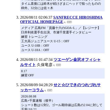
タイム直後には鈴木が続けざまにヘッドで狙ったものの
枠外。32分には佐々木
2026/08/11 02:06:37
SANFRECCE HIROSHIMA
OFFICIAL HOMEPAGE
メディア 広島FM「貢藤十六のGOA~L」／【レジーナ】
臼井利依選手生出演、市瀬千里選手インタビュー
練習 トレーニング
工大高ジュニアユース U-15：OFF
ユース U-18B：OFF
ユース U-18A：OFF
2026/08/11 01:47:34
ツエーゲン金沢オフィシャ
ルサイト
久保竜彦
8.17
練習 OFF
2026/08/09 04:28:29
せと☆ひできのつれづれサ
ッカーコラム
2026.08.08
広島×千葉速報（後半）
シュート数は12対2。ゴール期待値は広島の2.04に対して
千葉は0.22