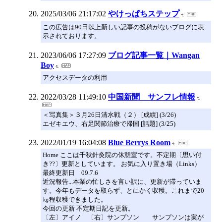
2025/03/06 21:17:02
やけっぱちステップ
この広告は90日以上新しい記事の投稿がないブログに表
示されております。
2023/06/06 17:27:09
ブログ記事一覧｜Wangan
Boy
アクセスデータの利用
2022/03/28 11:49:10
中国新聞 サンフレ情報
＜写真集＞３月26日清水戦（２） [成績] (3/26)
エゼキエウ、右足関節治療で帰国 [話題] (3/25)
2022/01/19 16:04:08
Blue Berrys Room
Home ここは千秋針灸院の休憩室です。不定期〔思い付
き??〕更新としています。 お気に入り置き場（Links）
最終更新日 09.7.6
近況報告...本業の忙しさを言い訳に、更新が滞っていま
す。今年もデータを取らず、とにかく収穫。これまで20
㎏程収穫できました。
今回の更新 不定期日記を更新。
〔左〕アイノ 〔右〕サンプソン サンプソンは実が