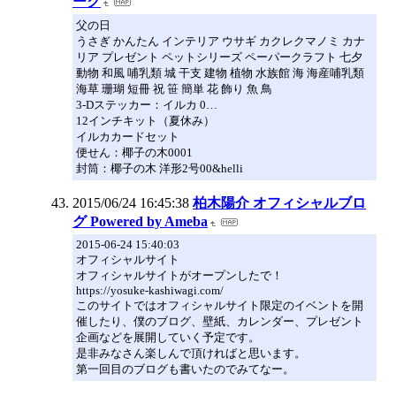
ーク
父の日
うさぎ かんたん インテリア ウサギ カクレクマノミ カナ
リア プレゼント ペットシリーズ ペーパークラフト 七夕
動物 和風 哺乳類 城 干支 建物 植物 水族館 海 海産哺乳類
海草 珊瑚 短冊 祝 笹 簡単 花 飾り 魚 鳥
3-Dステッカー：イルカ 0…
12インチキット（夏休み）
イルカカードセット
便せん：椰子の木0001
封筒：椰子の木 洋形2号00&helli
2015/06/24 16:45:38
柏木陽介 オフィシャルブロ
グ Powered by Ameba
2015-06-24 15:40:03
オフィシャルサイト
オフィシャルサイトがオープンしたで！
https://yosuke-kashiwagi.com/
このサイトではオフィシャルサイト限定のイベントを開
催したり、僕のブログ、壁紙、カレンダー、プレゼント
企画などを展開していく予定です。
是非みなさん楽しんで頂ければと思います。
第一回目のブログも書いたのでみてなー。