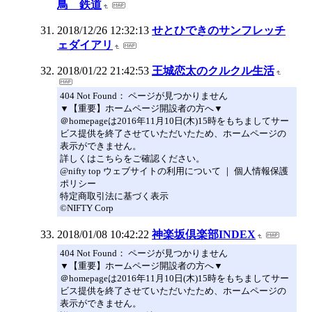
鳥 鉄道
2018/12/26 12:32:13
せとひできのサンフレッチ
ェダイアリ
2018/01/22 21:42:53
王城恋太のクルクル生活
404 Not Found： ページが見つかりません
▼【重要】ホームページ開設者の方へ▼
＠homepageは2016年11月10日(木)15時をもちましてサー
ビス提供を終了させていただいたため、ホームページの
表示ができません。
詳しくはこちらをご確認ください。
@nifty top ウェブサイトの利用について ｜ 個人情報保護
ポリシー
特定商取引法に基づく表示
©NIFTY Corp
2018/01/08 10:42:22
神楽坂倶楽部INDEX
404 Not Found： ページが見つかりません
▼【重要】ホームページ開設者の方へ▼
＠homepageは2016年11月10日(木)15時をもちましてサー
ビス提供を終了させていただいたため、ホームページの
表示ができません。