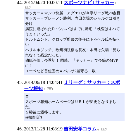
2015/04/20 10:00:11
スポーツナビ | サッカー
サッカー＝マンＣ快勝、アグエロが今季リーグ戦20点目
サッカー＝ブレーメン勝利、内田欠場のシャルケは引き
分け
病院に運ばれたD・シルバはすでに帰宅 「検査はすべて
うまくいった」
ドルトムント、クロップ監督の後任にトゥヘル氏を招へ
い
ハリルホジッチ、欧州初視察も長友・本田は欠場「見ら
れなくて残念だった」
独紙評価：今季初！ 岡崎、『キッカー』で今節のMVP
に！
ユーベなど首位固め＝バルサ2差守る―欧
2014/06/18 14:04:41
Ｊリーグ：サッカー：スポ
ーツ報知
〓
スポーツ報知ホームページはＵＲＬが変更となりまし
た。
５秒後に遷移します。
報知新聞社
2013/11/28 11:08:19
吉田安孝コラム