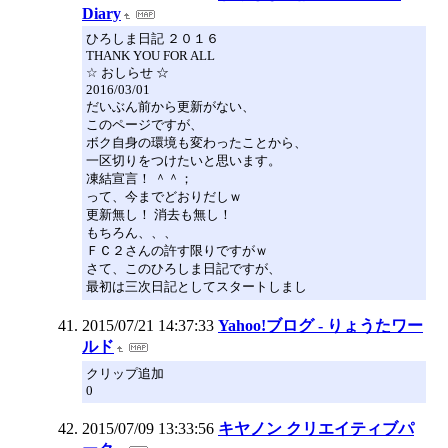
Diary
ひろしま日記 ２０１６
THANK YOU FOR ALL
☆ おしらせ ☆
2016/03/01
だいぶん前から更新がない、
このページですが、
ボク自身の環境も変わったことから、
一区切りをつけたいと思います。
凍結宣言！ ＾＾；
って、今までどおりだしｗ
更新無し！ 消去も無し！
もちろん、、、
ＦＣ２さんの許す限りですがｗ
さて、このひろしま日記ですが、
最初は三次日記としてスタートしまし
2015/07/21 14:37:33
Yahoo!ブログ - りょうたワー
ルド
クリップ追加
0
2015/07/09 13:33:56
キヤノン クリエイティブパ