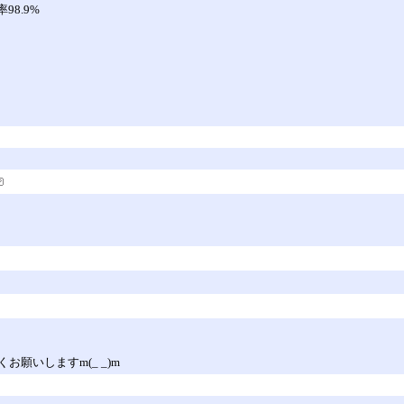
8.9%
願いしますm(_ _)m