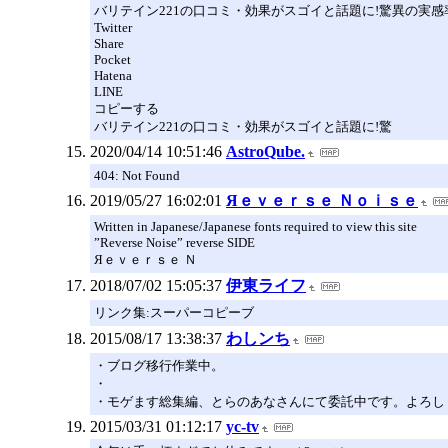
バリテイン221の口コミ・効果がスゴイと話題に!驚異の実感率9
Twitter
Share
Pocket
Hatena
LINE
コピーする
バリテイン221の口コミ・効果がスゴイと話題に!驚
2020/04/14 10:51:46
AstroQube.
404: Not Found
2019/05/27 16:02:01
Яｅｖｅｒｓｅ Ｎｏｉｓｅ
Written in Japanese/Japanese fonts required to view this site
”Reverse Noise” reverse SIDE
Яｅｖｅｒｓｅ Ｎ
2018/07/02 15:05:37
伊東ライフ
リンク集:スーパーコピーブ
2015/08/17 13:38:37
わしンち
・ブログ移行作業中。
・
・モゲます総集編、とらのあなさんにて委託中です。よろしくお
2015/03/31 01:12:17
yc-tv