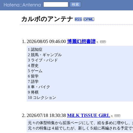
カルボのアンテナ
2026/08/05 09:46:00
博麗幻想書譜
1 認知症
2 競馬・ギャンブル
3 ライブ・バンド
4 歴史
5 ゲーム
6 留学
7 語学
8 車・バイク
9 将棋
10 コレクション
2026/07/18 18:30:38
MiLK TiSSUE GiRL
元々の体型特集から拡張ページにして、絵を多めに増やし、
元々の特集は４組でしたが、新しく５組に再編される予定で