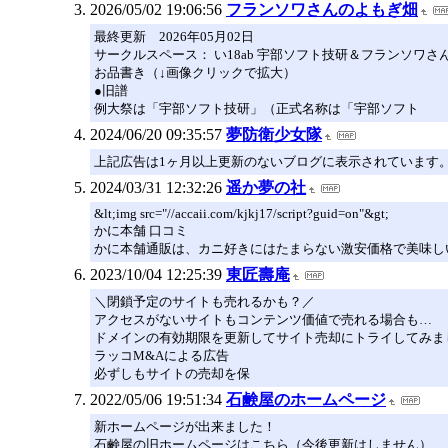
2026/05/02 19:06:56
フランソワさんのよもぎ畑
最終更新 2026年05月02日
サークルスペース： い18ab 宇部ソフト技研＆フランソワさ
お品書き（↓画像クリックで拡大）
●旧譜
例大祭は「宇部ソフト技研」（正式名称は「宇部ソフト
2024/06/20 09:35:57
夢防衛少女隊
上記広告は1ヶ月以上更新のないブログに表示されています
2024/03/31 12:32:26
遥か夢の社
&lt;img src="//accaii.com/kjkj17/script?guid=on"&gt;
かに本舗 口コミ
かに本舗通販は、カニ好きにはたまらない激安価格で美味し
2023/10/04 12:25:39
東匠壽庵
＼閉鎖予定のサイトも売れるかも？／
アクセスがないサイトもコンテンツ価値で売れる場合も…
ドメインの有効期限を更新してサイト売却にトライしてみま
ラッコM&Aによる広告
必ずしもサイトの売却を保
2022/05/06 19:51:34
石鹸屋のホームページ
新ホームページが出来ました！
石鹸屋の旧ホームページはこちら（今後更新はしません）