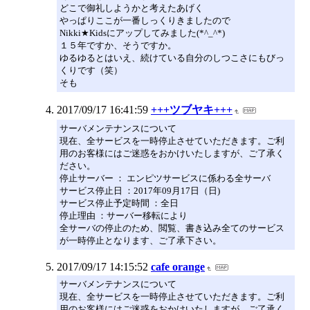
どこで御礼しようかと考えたあげく
やっぱりここが一番しっくりきましたので
Nikki★Kidsにアップしてみました(*^_^*)
１５年ですか、そうですか。
ゆるゆるとはいえ、続けている自分のしつこさにもびっ
くりです（笑）
そも
2017/09/17 16:41:59
+++ツブヤキ+++
サーバメンテナンスについて
現在、全サービスを一時停止させていただきます。ご利
用のお客様にはご迷惑をおかけいたしますが、ご了承く
ださい。
停止サーバー ： エンピツサービスに係わる全サーバ
サービス停止日 ：2017年09月17日（日)
サービス停止予定時間 ：全日
停止理由 ：サーバー移転により
全サーバの停止のため、閲覧、書き込み全てのサービス
が一時停止となります、ご了承下さい。
2017/09/17 14:15:52
cafe orange
サーバメンテナンスについて
現在、全サービスを一時停止させていただきます。ご利
用のお客様にはご迷惑をおかけいたしますが、ご了承く