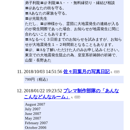
弟子利龍〓@ 利龍〓A・・・無料縁切り・縁結び相談
〓@あなたの街を守る。
〓Aあなたの家族を守る。
〓@光龍先生
ただし、〓@神様から、霊団に大地震発生の連絡が入る
のが発生間際であった場合、お知らせが地震発生に間に
合わないこともあります。
〓Aなるべく３日前までのお知らせを試みますが、お知ら
せが大地震発生１－２時間前となることもあります。
〓@、〓Aを了解いただけた人のみお申し込みください。
東京での大地震発生阻止の為、皇室系祈祷師の祈祷で、
山梨・長野あた
2018/10/03 14:51:56
佐々田葉月の写真日記
799円（税込）
2018/01/22 19:23:52
プレマ制作部隊の「あんな
こんなどんなルーム」
August 2007
July 2007
June 2007
May 2007
February 2007
October 2006