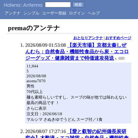
アンテナ
シンプル
ユーザー登録
ログイン
ヘルプ
premaのアンテナ
おとなりアンテナ
|
おすすめページ
2026/08/09 01:53:08
【楽天市場】京都太秦しぜ
んむら：自然食品・機能性食品から炭・エコロ
ジーグッズ・健康雑貨まで特価速攻発送
11,944
5
2026/08/08
atomu7070
男性
70代以上
麺も素晴らしいですし、スープの味が他では味わえない
最高の商品です ！
さらに表示
注文日：2026/06/18
マルシマ さぬきゆでうどん スープ付／1食
2026/08/07 17:27:16
【愛と叡智の紀州備長炭研
究会】木酢液・エコ雑貨・自然食品・機能性食