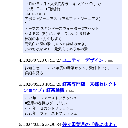
08月02日 7月の人気商品ランキング・9位まで
（7月1日～31日集計）
EM-X GOLD
アポロ αジーニアス （アルファ・ジーニアス）
5
オーブス スキンベースウォーター 3本セット
かえる印（R）のナチュラルかとり線香
神秘の水・月のしずく
元気白い歯の素 （ＧＳＥ練歯みがき）
いのちかがやく 元気☆ミネラルの素
2026/07/23 07:13:27
ユニティ・デザイン
お知らせ ｜ 2026年度の野菜セット、受付中です。 →
詳細を見る
2026/05/23 10:53:26
紅茶専門店「京都セレクト
ショップ」紅茶通販
2026年 ファーストフラッシュ
■皇帝の春摘みダージリン
2025年 セカンドフラッシュ
2025年 ファーストフラッシュ
2024/03/26 23:29:33
佐々田葉月の『蝶よ花よ』