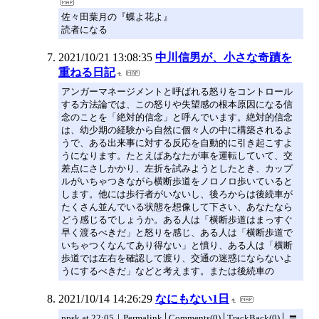
佐々田葉月の『蝶よ花よ』
読者になる
2021/10/21 13:08:35
中川信男が、小さな奇蹟を
重ねる日記
アンガーマネージメントと呼ばれる怒りをコントロール
する方法論では、この怒りや失望感の根本原因になる信
念のことを「絶対的信念」と呼んでいます。絶対的信念
は、幼少期の経験から自然に個々人の中に構築されるよ
うで、ある出来事に対する反応を自動的に引き起こすよ
うになります。たとえばあなたが車を運転していて、交
差点にさしかかり、左折を試みようとしたとき、カップ
ルがいちゃつきながら横断歩道をノロノロ歩いていると
します。他には歩行者がいないし、後ろからは後続車が
たくさん並んでいる状態を想像して下さい、あなたなら
どう感じるでしょうか。ある人は「横断歩道はまっすぐ
早く渡るべきだ」と怒りを感じ、ある人は「横断歩道で
いちゃつくなんてあり得ない」と憤り、ある人は「横断
歩道では左右を確認して渡り、交通の迷惑にならないよ
うにするべきだ」などと考えます。または後続車の
2021/10/14 14:26:29
なにもない1日
ppsk at 22:05｜Permalink│Comments(0)│TrackBack(0)│ 〓