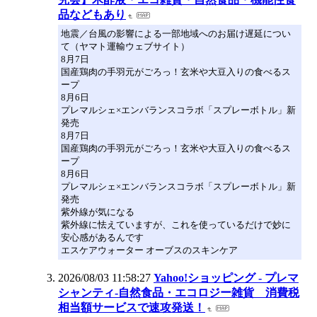
品などもあり
地震／台風の影響による一部地域へのお届け遅延につい
て（ヤマト運輸ウェブサイト）
8月7日
国産鶏肉の手羽元がごろっ！玄米や大豆入りの食べるス
ープ
8月6日
プレマルシェ×エンバランスコラボ「スプレーボトル」新
発売
8月7日
国産鶏肉の手羽元がごろっ！玄米や大豆入りの食べるス
ープ
8月6日
プレマルシェ×エンバランスコラボ「スプレーボトル」新
発売
紫外線が気になる
紫外線に怯えていますが、これを使っているだけで妙に
安心感があるんです
エスケアウォーター オーブスのスキンケア
2026/08/03 11:58:27
Yahoo!ショッピング - プレマ
シャンティ-自然食品・エコロジー雑貨 消費税
相当額サービスで速攻発送！