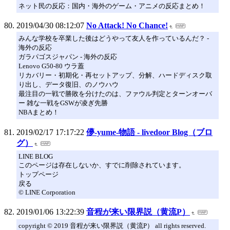
ネット民の反応：国内・海外のゲーム・アニメの反応まとめ！
2019/04/30 08:12:07
No Attack! No Chance!
みんな学校を卒業した後はどうやって友人を作っているんだ？ -
海外の反応
ガラパゴスジャパン - 海外の反応
Lenovo G50-80 ウラ蓋
リカバリー・初期化・再セットアップ、分解、ハードディスク取
り出し、データ復旧、のノウハウ
最注目の一戦で勝敗を分けたのは、ファウル判定とターンオーバ
ー 雑な一戦をGSWが凌ぎ先勝
NBAまとめ！
2019/02/17 17:17:22
儚-yume-物語 - livedoor Blog（ブロ
グ）
LINE BLOG
このページは存在しないか、すでに削除されています。
トップページ
戻る
© LINE Corporation
2019/01/06 13:22:39
音程が来い限界説（黄流P）
copyright © 2019 音程が来い限界説（黄流P） all rights reserved.