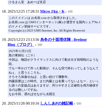
けるまん堂 あめーば支店
2025/12/25 17:28:31
Micro J/kg・K
このドメインは お名前.com から取得されました。
お名前.com は GMOインターネット(株) が運営する国内シェアNo.1
のドメイン登録サービスです。
Copyright (c) 2025 GMO Internet, Inc. All Rights Reserved.
2025/12/23 23:13:56
糸冬の十面埋伏陣 - livedoor
Blog（ブログ）
2025年12月21日
黒の軍師伝（二十）
今回は、物語がクライマックスに向けて動き出す前哨戦のような
回。
でも一年かけて作った動画が、そんな回で終わってしまうなんて
ねぇ、と思うところも。
そろそろ加速せねば、と思い続けて幾数年。
内藤昌豊はこの時代、まだ内藤とは名乗ってないよなー、といっ
た諸々の妥協点はありますが、判りやすさと正確性を両方確保す
るのは難しいですね。
なお今回、遅ればせながら太閤立
2025/11/26 00:10:16
しんしあPの雑記帳