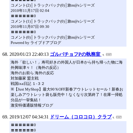
コメント(2)│トラックバック(0)│旅m@sシリーズ
2010年11月17日 02:04
〓〓〓〓〓〓0
コメント(1)│トラックバック(0)│旅m@sシリーズ
2010年11月07日 09:30
〓〓〓〓〓〓0
コメント(0)│トラックバック(0)│旅m@sシリーズ
Powered by ライブドアブログ
2020/01/23 22:40:13
ゴルバチョフPの執務室
海外「欲しい！」寿司好きの外国人が日本から持ち帰った物に海
外興味津々！（海外の反応）
海外のお前ら 海外の反応
対加藤家 盟主戦
戦国ixa日記 １-３２
※【Just MyShop】最大90％OFF新春アウトレットセール！新春お
楽しみアウトレット袋も販売中！なくなり次第終了！在庫一掃処
分品が一挙集結！
激安特価通販情報ブログ
2019/12/07 04:34:31
ドリーム（コロコロ）クラブ
〓〓〓〓〓〓0
〓〓〓〓〓〓0