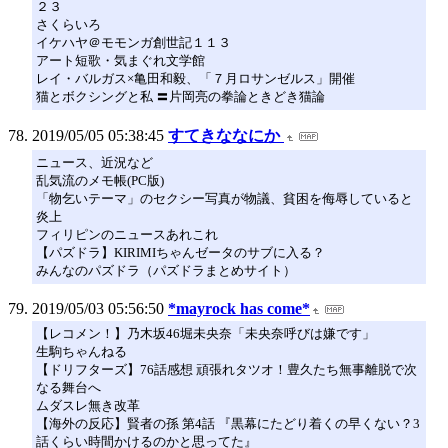
２３
さくらいろ
イケハヤ＠モモンガ創世記１１３
アート短歌・気まぐれ文学館
レイ・バルガス×亀田和毅、「７月ロサンゼルス」開催
猫とボクシングと私 〓片岡亮の拳論ときどき猫論
2019/05/05 05:38:45
すてきななにか
ニュース、近況など
乱気流のメモ帳(PC版)
「物乞いテーマ」のセクシー写真が物議、貧困を侮辱していると
炎上
フィリピンのニュースあれこれ
【パズドラ】KIRIMIちゃんゼータのサブに入る？
みんなのパズドラ（パズドラまとめサイト）
2019/05/03 05:56:50
*mayrock has come*
【レコメン！】乃木坂46堀未央奈「未央奈呼びは嫌です」
生駒ちゃんねる
【ドリフターズ】76話感想 頑張れタツオ！豊久たち無事離脱で次
なる舞台へ
ムダスレ無き改革
【海外の反応】賢者の孫 第4話 『黒幕にたどり着くの早くない？3
話くらい時間かけるのかと思ってた』