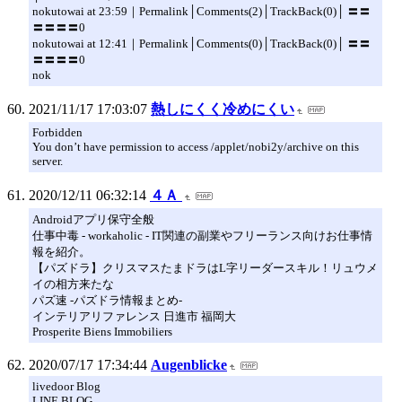
nokutowai at 23:59｜Permalink│Comments(2)│TrackBack(0)│ 〓〓
〓〓〓〓0
nokutowai at 12:41｜Permalink│Comments(0)│TrackBack(0)│ 〓〓
〓〓〓〓0
nok
2021/11/17 17:03:07
熱しにくく冷めにくい
Forbidden
You don’t have permission to access /applet/nobi2y/archive on this
server.
2020/12/11 06:32:14
４Ａ
Androidアプリ保守全般
仕事中毒 - workaholic - IT関連の副業やフリーランス向けお仕事情
報を紹介。
【パズドラ】クリスマスたまドラはL字リーダースキル！リュウメ
イの相方来たな
パズ速 -パズドラ情報まとめ-
インテリアリファレンス 日進市 福岡大
Prosperite Biens Immobiliers
2020/07/17 17:34:44
Augenblicke
livedoor Blog
LINE BLOG