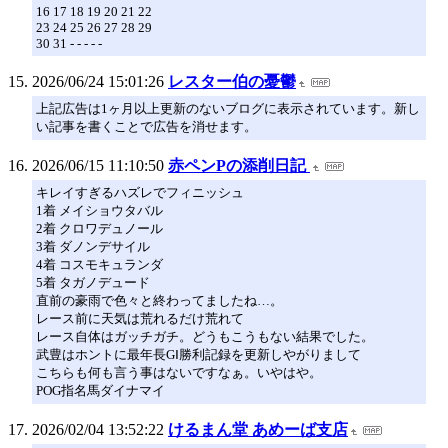
16 17 18 19 20 21 22
23 24 25 26 27 28 29
30 31 - - - - -
2026/06/24 15:01:26
レスター伯の憂鬱
上記広告は1ヶ月以上更新のないブログに表示されています。新し
い記事を書くことで広告を消せます。
2026/06/15 11:10:50
赤ペンPの添削日記
キレイすぎるハズレでフィニッシュ
1着 メイショウタバル
2着 クロワデュノール
3着 ダノンデサイル
4着 コスモキュランダ
5着 タガノデュード
直前の豪雨で色々と終わってましたね…。
レース前に天気は荒れるだけ荒れて
レース自体はガッチガチ。どうもこうもない結果でした。
武豊はホントに最年長GⅠ勝利記録を更新しやがりまして
こちらも何も言う事はないですなぁ。いやはや。
POG指名馬ダイナマイ
2026/02/04 13:52:22
けるまん堂 あめーば支店