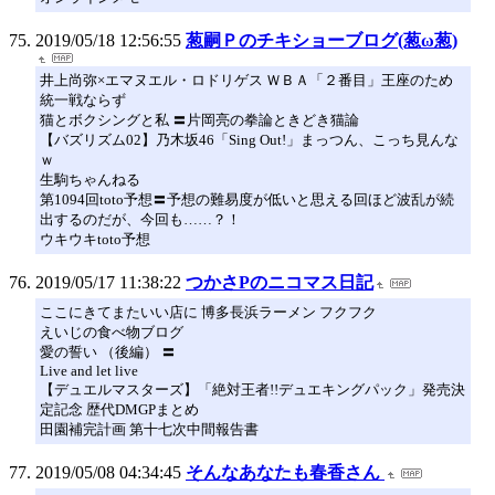
2019/05/18 12:56:55
葱嗣Ｐのチキショーブログ(葱ω葱)
井上尚弥×エマヌエル・ロドリゲス ＷＢＡ「２番目」王座のため
統一戦ならず
猫とボクシングと私 〓片岡亮の拳論ときどき猫論
【バズリズム02】乃木坂46「Sing Out!」まっつん、こっち見んな
ｗ
生駒ちゃんねる
第1094回toto予想〓予想の難易度が低いと思える回ほど波乱が続
出するのだが、今回も……？！
ウキウキtoto予想
2019/05/17 11:38:22
つかさPのニコマス日記
ここにきてまたいい店に 博多長浜ラーメン フクフク
えいじの食べ物ブログ
愛の誓い （後編） 〓
Live and let live
【デュエルマスターズ】「絶対王者!!デュエキングパック」発売決
定記念 歴代DMGPまとめ
田園補完計画 第十七次中間報告書
2019/05/08 04:34:45
そんなあなたも春香さん