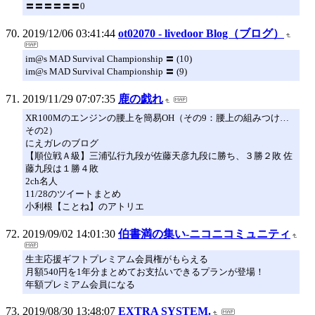
〓〓〓〓〓〓0
2019/12/06 03:41:44
ot02070 - livedoor Blog（ブログ）
im@s MAD Survival Championship 〓 (10)
im@s MAD Survival Championship 〓 (9)
2019/11/29 07:07:35
鹿の戯れ
XR100Mのエンジンの腰上を簡易OH（その9：腰上の組みつけ…
その2）
にえガレのブログ
【順位戦Ａ級】三浦弘行九段が佐藤天彦九段に勝ち、３勝２敗 佐
藤九段は１勝４敗
2ch名人
11/28のツイートまとめ
小利根【ことね】のアトリエ
2019/09/02 14:01:30
伯書満の集い-ニコニコミュニティ
生主応援ギフトプレミアム会員権がもらえる
月額540円を1年分まとめてお支払いできるプランが登場！
年額プレミアム会員になる
2019/08/30 13:48:07
EXTRA SYSTEM.