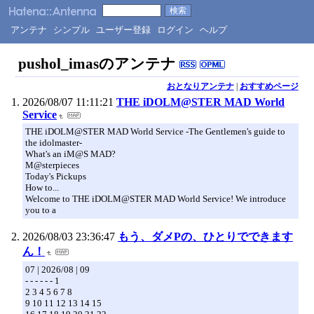
アンテナ
シンプル
ユーザー登録
ログイン
ヘルプ
pushol_imasのアンテナ
おとなりアンテナ
|
おすすめページ
2026/08/07 11:11:21
THE iDOLM@STER MAD World
Service
THE iDOLM@STER MAD World Service -The Gentlemen's guide to
the idolmaster-
What's an iM@S MAD?
M@sterpieces
Today's Pickups
How to...
Welcome to THE iDOLM@STER MAD World Service! We introduce
you to a
2026/08/03 23:36:47
もう、ダメPの、ひとりでできます
ん！
07 | 2026/08 | 09
- - - - - - 1
2 3 4 5 6 7 8
9 10 11 12 13 14 15