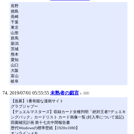
長野
徳島
長崎
千葉
東京
山形
群馬
新潟
茨城
熊本
愛知
山口
大阪
富山
岐阜
2019/07/01 05:55:55
未熟者の戯言
【急募】1番有能な漫画サイト
グラブジャブー
【デュエルマスターズ】収録カード全種判明「絶対王者!!デュエキ
ングパック」カードリスト カード画像一覧 (封入率について追記)
田園補完計画 第十七次中間報告書
歴代Windowsの標準壁紙【1920x1080】
オンラインメモ