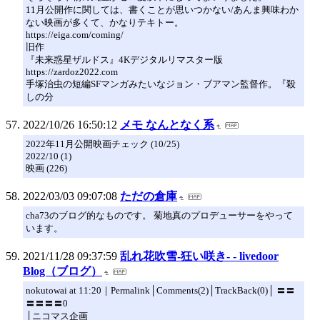
11月公開作に関しては、書くことが思いつかない/あんま興味わか
ない映画が多くて、かなりテキトー。
https://eiga.com/coming/
旧作
『未来惑星ザルドス』4Kデジタルリマスター版
https://zardoz2022.com
手塚治虫の短編SFマンガみたいなジョン・ブアマン監督作。『殺
しの分
2022/10/26 16:50:12
メモ なんとなく系
2022年11月公開映画チェック (10/25)
2022/10 (1)
映画 (226)
2022/03/03 09:07:08
ただの倉庫
cha73のブログ的なものです。 菊地真のプロデューサーをやって
います。
2021/11/28 09:37:59
乱れ花吹雪-狂い咲き- - livedoor
Blog（ブログ）
nokutowai at 11:20｜Permalink│Comments(2)│TrackBack(0)│ 〓〓
〓〓〓〓0
│ニコマス企画