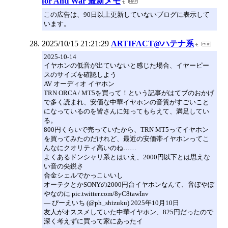
for Anti War 最新メモ
この広告は、90日以上更新していないブログに表示して
います。
2025/10/15 21:21:29
ARTIFACT@ハテナ系
2025-10-14
イヤホンの低音が出ていないと感じた場合、イヤーピー
スのサイズを確認しよう
AV オーディオ イヤホン
TRN ORCA / MT5を買って！という記事がはてブのおかげ
で多く読まれ、安価な中華イヤホンの音質がすごいこと
になっているのを皆さんに知ってもらえて、満足してい
る。
800円くらいで売っていたから、TRN MT5ってイヤホン
を買ってみたのだけれど、最近の安価帯イヤホンってこ
んなにクオリティ高いのね……
よくあるドンシャリ系とはいえ、2000円以下とは思えな
い音の尖鋭さ
合金シェルでかっこいいし
オーテクとかSONYの2000円台イヤホンなんて、音ぼやぼ
やなのに pic.twitter.com/8yC8tawInv
— ぴーえいち (@ph_shizuku) 2025年10月10日
友人がオススメしていた中華イヤホン、825円だったので
深く考えずに買って家にあったイ