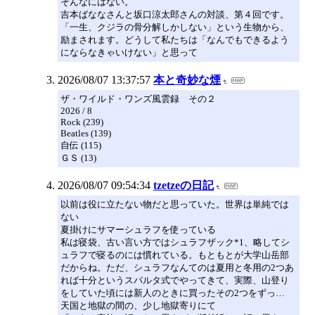
そんなにはない。
吉本ばななさんと坂口涼太郎さんの対談、第４回です。
「一生、クジラの骨分解しかしない」という生物から、
励まされます。どうして私たちは「なんでもできるよう
にならなきゃいけない」と思って
2026/08/07 13:37:57
本と奇妙な煙
ザ・ワイルド・ワンズ風雲録 その２
2026 / 8
Rock (239)
Beatles (139)
自伝 (115)
ＧＳ (13)
2026/08/07 09:54:34
tzetzeの日記
以前は役に立たない物だと思っていた。世界は単純では
ない
夏掛けにサマーシュラフを使っている
私は寝袋、古い言い方ではシュラフザック*1、略してシ
ュラフで寝るのには慣れている。もともとが大学山岳部
だからね。ただ、シュラフなんてのは夏用と冬用の2つあ
れば十分というスパルタ式でやってきて、実際、山登り
をしていた頃には新人のときに買ったその2つをずっ…
天国と地獄の間の、少し地獄寄りにて