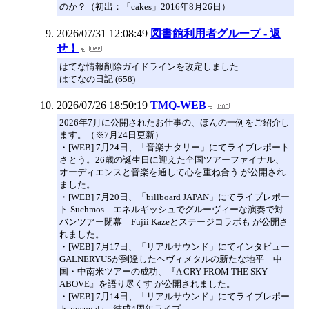
のか？（初出：「cakes」2016年8月26日）
2026/07/31 12:08:49
図書館利用者グループ - 返
せ！
はてな情報削除ガイドラインを改定しました
はてなの日記 (658)
2026/07/26 18:50:19
TMQ-WEB
2026年7月に公開されたお仕事の、ほんの一例をご紹介し
ます。（※7月24日更新）
・[WEB] 7月24日、「音楽ナタリー」にてライブレポート
さとう。26歳の誕生日に迎えた全国ツアーファイナル、
オーディエンスと音楽を通して心を重ね合う が公開され
ました。
・[WEB] 7月20日、「billboard JAPAN」にてライブレポー
ト Suchmos エネルギッシュでグルーヴィーな演奏で対
バンツアー閉幕 Fujii Kazeとステージコラボも が公開さ
れました。
・[WEB] 7月17日、「リアルサウンド」にてインタビュー
GALNERYUSが到達したヘヴィメタルの新たな地平 中
国・中南米ツアーの成功、『A CRY FROM THE SKY
ABOVE』を語り尽くす が公開されました。
・[WEB] 7月14日、「リアルサウンド」にてライブレポー
ト yosugala、結成4周年ライブ