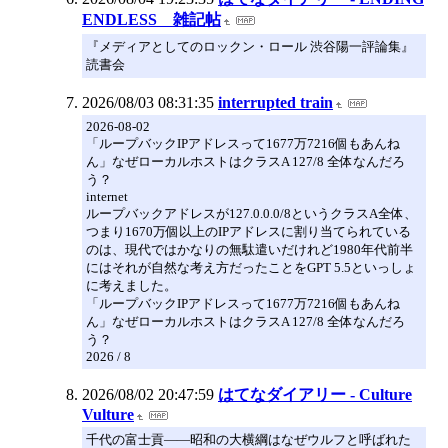
ENDLESS 雑記帖
『メディアとしてのロックン・ロール 渋谷陽一評論集』
読書会
2026/08/03 08:31:35
interrupted train
2026-08-02
「ループバックIPアドレスって1677万7216個もあんね
ん」なぜローカルホストはクラスA 127/8 全体なんだろ
う？
internet
ループバックアドレスが127.0.0.0/8というクラスA全体、
つまり1670万個以上のIPアドレスに割り当てられている
のは、現代ではかなりの無駄遣いだけれど1980年代前半
にはそれが自然な考え方だったことをGPT 5.5といっしょ
に考えました。
「ループバックIPアドレスって1677万7216個もあんね
ん」なぜローカルホストはクラスA 127/8 全体なんだろ
う？
2026 / 8
2026/08/02 20:47:59
はてなダイアリー - Culture
Vulture
千代の富士貢――昭和の大横綱はなぜウルフと呼ばれた