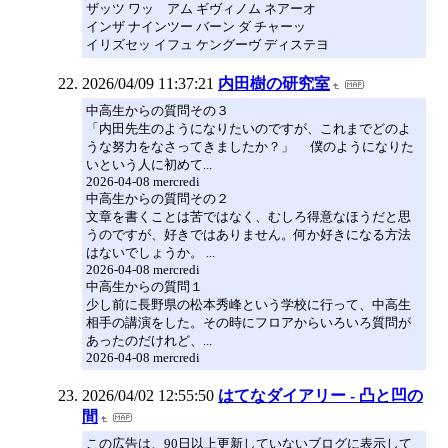
ザッツ ワッ アム ギヴィノム ネアーオ
インザ ナインツー バーン ダ チャーッ
イリズセッ イフュ ケングーヴ ディステヨ
2026/04/09 11:37:21
内田樹の研究室
中高生からの質問その３
「内田先生のようになりたいのですが、これまでどのよ
うな努力をなさってきましたか？」 僕のようになりた
いという人に初めて...
2026-04-08 mercredi
中高生からの質問その２
文章を書くことは苦ではなく、むしろ得意なほうだと思
うのですが、好きではありません。何か好きになる方法
はないでしょうか。 ...
2026-04-08 mercredi
中高生からの質問１
少し前に長野県の松本秀峰という学校に行って、中高生
相手の講演をした。その時にフロアからいろいろ質問が
あったのだけれど、...
2026-04-08 mercredi
2026/04/02 12:55:50
はてなダイアリー - 凸と凹の
間
この広告は、90日以上更新していないブログに表示して