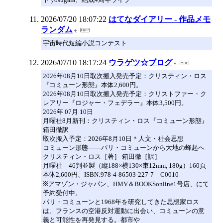
2026/07/20 18:07:22
はてなダイアリー - 作品メモ
ランダム
宇宙時代短編小説コンテスト
2026/07/10 18:17:24
ウラゲツ☆ブログ
2026年08月10日取次搬入発売予定：クリスティン・ロス
『コミューン形態』本体2,600円。
2026年08月10日取次搬入発売予定：クリストファー・ク
レアリー『ロジャー・フェデラー』本体3,500円。
2026年 07月 10日
月曜社8月新刊：クリスティン・ロス『コミューン形態』
箱田徹訳
取次搬入予定：2026年8月10日＊人文・社会思想
コミューン形態――パリ・コミューンから大地の蜂起へ
クリスティン・ロス［著］ 箱田徹［訳］
月曜社 46判並製（縦188×横130×束12mm, 180g）160頁
本体2,600円、ISBN:978-4-86503-227-7 C0010
※アマゾン・ジャパン、HMV＆BOOKSonline1号店、にて
予約受付中。
パリ・コミューンと1968年を研究してきた思想家ロス
は、フランスの空港反対運動に出会い、コミューンの意
義と可能性を再発見する。都市や