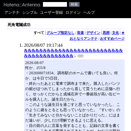
アンテナ
シンプル
ユーザー登録
ログイン
ヘルプ
死角電闥成功
すべて
|
グループ指定なし
|
音楽
|
デザイン
|
思想
|
文化
|
★
おとなりアンテナ
|
おすすめページ
2026/08/07 19:17:44
&&&&&&&&&&&&&&&&&&&&&&&&&&
&&&&&&&&&&&&&
2026-08-07
何か、の5/8
・202608071854。調布駅のホームで書いても良い。何
か、は今日で5日目。
・終わったあとに電車で調布まで来た。購入したパンツ
の裾がほつれてしまったから直して貰うために店舗へ行
く。せっかくだからと成城石井で一番値段が高い缶ビー
ルを購入した。誕生日だから。
・このような誕生日を過ごすと思っていなかったし、こ
のように歳をとるとも思っていなかった。『すいか』の
「生きてみないと分からないことばかりだった」にはま
だ遠いが、少しだけ理解できるように思える。
・目の前の人に言葉を発することも、記録の文章を書く
ことも、これまで蓄積されてきたことが、かなりの部分