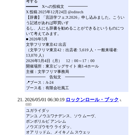
考する
━━━━━ Xへの投稿文 ━━━━━
X 投稿 2025年12月24日 @editech
【辞書】「言語学フェス2026」申し込みました。こうい
う記述があれば即買いす
るし、人にも辞書を勧めることができるというものにつ
いて考えてみます。
■ 2026年5月
文学フリマ東京42 出店
（文学フリマ東京42：出店者: 5,619 人・一般来場者:
13,070 人）
2026年5月4日（月） 12：00～17：00
開催場所：東京ビッグサイト 南1-4ホール
主催：文学フリマ事務局
━━━━━ 告知文 ━━━━━
📍ブース：A-24
ブース名：有限会社風工
2026/05/01 06:30:19
ロックンロール・ブック
ユガライダッ
アンユ ノウユワナデンス、ソウ ムーヴ、
ポンポリルビ アンレム
ノウズゴウモウ ライダッ、
オア リッドム、メイキノム スウェッ