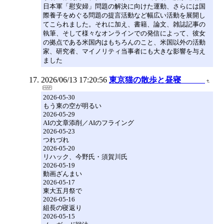
日本軍「慰安婦」問題の解決に向けた運動、さらには国
際養子をめぐる問題の提言活動など幅広い活動を展開し
てこられました。それに加え、書籍、論文、雑誌記事の
執筆、そして様々なオンラインでの発信によって、彼女
の拠点である米国内はもちろんのこと、米国以外の活動
家、研究者、マイノリティ当事者にも大きな影響を与え
ました
2026/06/13 17:20:56
東京猫の散歩と昼寝
2026-05-30
もう東の空が明るい
2026-05-29
AIの文章添削／AIのフライング
2026-05-23
つれづれ
2026-05-20
リハック、今野氏・須賀川氏
2026-05-19
動画ざんまい
2026-05-17
東大五月祭で
2026-05-16
組長の寝返り
2026-05-15