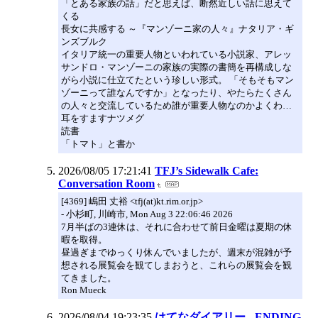
「とある家族の話」だと思えば、断然近しい話に思えて
くる
長女に共感する ～『マンゾーニ家の人々』ナタリア・ギ
ンズブルク
イタリア統一の重要人物といわれている小説家、アレッ
サンドロ・マンゾーニの家族の実際の書簡を再構成しな
がら小説に仕立てたという珍しい形式。 「そもそもマン
ゾーニって誰なんですか」となったり、やたらたくさん
の人々と交流しているため誰が重要人物なのかよくわ…
耳をすますナツメグ
読書
「トマト」と書か
2026/08/05 17:21:41
TFJ’s Sidewalk Cafe:
Conversation Room
[4369] 嶋田 丈裕 <tfj(at)kt.rim.or.jp>
- 小杉町, 川崎市, Mon Aug 3 22:06:46 2026
7月半ばの3連休は、それに合わせて前日金曜は夏期の休
暇を取得。
昼過ぎまでゆっくり休んでいましたが、週末が混雑が予
想される展覧会を観てしまおうと、これらの展覧会を観
てきました。
Ron Mueck
2026/08/04 19:23:35
はてなダイアリー - ENDING