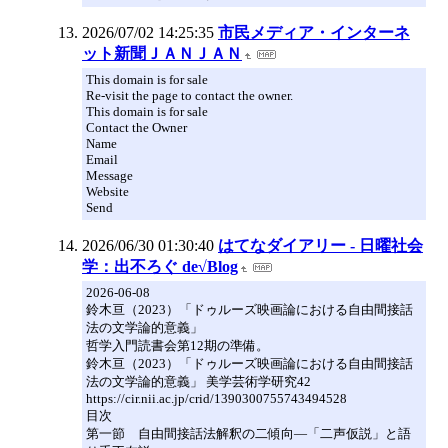
2026/07/02 14:25:35
市民メディア・インターネ
ット新聞ＪＡＮＪＡＮ
This domain is for sale
Re-visit the page to contact the owner.
This domain is for sale
Contact the Owner
Name
Email
Message
Website
Send
2026/06/30 01:30:40
はてなダイアリー - 日曜社会
学：出不ろぐ de√Blog
2026-06-08
鈴木亘（2023）「ドゥルーズ映画論における自由間接話
法の文学論的意義」
哲学入門読書会第12期の準備。
鈴木亘（2023）「ドゥルーズ映画論における自由間接話
法の文学論的意義」 美学芸術学研究42
https://cir.nii.ac.jp/crid/1390300755743494528
目次
第一節 自由間接話法解釈の二傾向―「二声仮説」と語