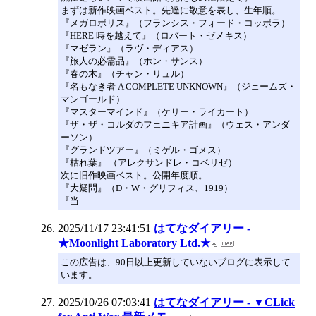
まずは新作映画ベスト。先達に敬意を表し、生年順。
『メガロポリス』（フランシス・フォード・コッポラ）
『HERE 時を越えて』（ロバート・ゼメキス）
『マゼラン』（ラヴ・ディアス）
『旅人の必需品』（ホン・サンス）
『春の木』（チャン・リュル）
『名もなき者 A COMPLETE UNKNOWN』（ジェームズ・
マンゴールド）
『マスターマインド』（ケリー・ライカート）
『ザ・ザ・コルダのフェニキア計画』（ウェス・アンダ
ーソン）
『グランドツアー』（ミゲル・ゴメス）
『枯れ葉』 （アレクサンドレ・コベリゼ）
次に旧作映画ベスト。公開年度順。
『大疑問』（D・W・グリフィス、1919）
『当
2025/11/17 23:41:51
はてなダイアリー -
★Moonlight Laboratory Ltd.★
この広告は、90日以上更新していないブログに表示して
います。
2025/10/26 07:03:41
はてなダイアリー - ▼CLick