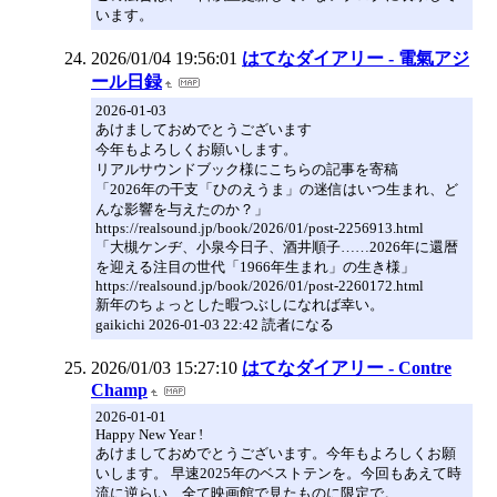
います。
2026/01/04 19:56:01
はてなダイアリー - 電氣アジ
ール日録
2026-01-03
あけましておめでとうございます
今年もよろしくお願いします。
リアルサウンドブック様にこちらの記事を寄稿
「2026年の干支「ひのえうま」の迷信はいつ生まれ、ど
んな影響を与えたのか？」
https://realsound.jp/book/2026/01/post-2256913.html
「大槻ケンヂ、小泉今日子、酒井順子……2026年に還暦
を迎える注目の世代「1966年生まれ」の生き様」
https://realsound.jp/book/2026/01/post-2260172.html
新年のちょっとした暇つぶしになれば幸い。
gaikichi 2026-01-03 22:42 読者になる
2026/01/03 15:27:10
はてなダイアリー - Contre
Champ
2026-01-01
Happy New Year !
あけましておめでとうございます。今年もよろしくお願
いします。 早速2025年のベストテンを。今回もあえて時
流に逆らい、全て映画館で見たものに限定で。