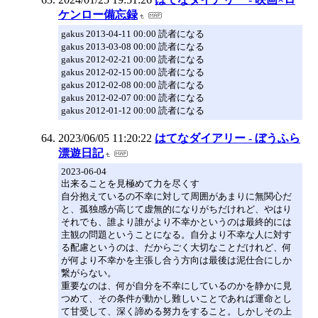
ケンロー備忘録
gakus 2013-04-11 00:00 読者になる
gakus 2013-03-08 00:00 読者になる
gakus 2012-02-21 00:00 読者になる
gakus 2012-02-15 00:00 読者になる
gakus 2012-02-08 00:00 読者になる
gakus 2012-02-07 00:00 読者になる
gakus 2012-01-12 00:00 読者になる
2023/06/05 11:20:22
はてなダイアリー - ぼうふら
漂遊日記
2023-06-04
出来ることを見極めて力を尽くす
自分抱えているの不幸に対して周囲があまりに無関心だ
と、孤独感が高じて虚無的になりがちだけれど、やはり
それでも、誰より誰がより不幸かというのは最終的には
主観の問題ということになる。自分より不幸な人に対す
る配慮というのは、だからごく大切なことだけれど、何
が何より不幸かを主張し合う方向は最後は泥仕合にしか
繋がらない。
重要なのは、何が自分を不幸にしているのかを静かに見
つめて、その条件が動かし難しいことであれば運命とし
て甘受して、深く諦める努力をすること。しかしその上