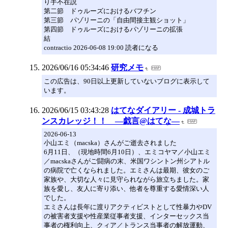
り手不在説
第二節 ドゥルーズにおけるバフチン
第三節 パゾリーニの「自由間接主観ショット」
第四節 ドゥルーズにおけるパゾリーニの拡張
結
contractio 2026-06-08 19:00 読者になる
2026/06/16 05:34:46
研究メモ
この広告は、90日以上更新していないブログに表示して
います。
2026/06/15 03:43:28
はてなダイアリー - 成城トラ
ンスカレッジ！！ ―戯言@はてな―
2026-06-13
小山エミ（macska）さんがご逝去されました
6月11日、（現地時間6月10日）、エミコヤマ／小山エミ
／macskaさんがご闘病の末、米国ワシントン州シアトル
の病院で亡くなられました。エミさんは最期、彼女のご
家族や、大切な人々に見守られながら旅立ちました。家
族を愛し、友人に寄り添い、他者を尊重する愛情深い人
でした。
エミさんは長年に渡りアクティビストとして性暴力やDV
の被害者支援や性産業従事者支援、インターセックス当
事者の権利向上、クィア／トランス当事者の解放運動、