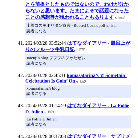
とを前提としたものではないので、わけが分か
らないと思います。たまによそで話題になった
ことの感想等が現われることもあります
土着コスモポリタン宣言 - Rooted Cosmopolitanism
読者になる
2024/03/28 03:52:44
はてなダイアリー - 風呂上が
りのフルーツ牛乳日記
saienji's blog プププのプゥだぜぃ
読者になる
2024/03/28 02:45:11
komasafarina’s ☆ Somethin’
Celebration Is Goin’ On
komasafarina’s blog
読者になる
2024/03/28 01:14:59
はてなダイアリー - La Follie
D`Julien
La Follie D`Julien
読者になる
2024/03/28 00:37:03
はてなダイアリー - サプリメ