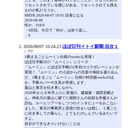
リセットされている感じがある。リセットされても残る
ものが私だろうか。
MRTR 2026-08-07 19:01 読者になる
2026-08-06
何か、の4/8
・4日目。今日で「何か」は折り返し。
・8
2026/08/07 16:24:23
ほぼ日刊イトイ新聞-目次１
1冊まるごとムーミン仕様のweeksも登場！
ほぼ日手帳2027『ムーミン』シリーズ
『ムーミン』とほぼ日手帳の2年目のコラボレーションが
実現！ 『ムーミン』の小説からの言葉や挿絵を盛り込ん
だ、1冊まるごと『ムーミン』仕様の特別版weeksのほ
か、手帳カバーや文具が登場します。
葉山と東京を往き来しながら
2020年から６年半ぶりに登場の、建築家・堀部安嗣さ
ん。神奈川の葉山に建てた堀部さんの自邸を伊藤さんが
訪ね、ルームツアーをしつつのインタビューをおこない
ました。東京の事務所と賃貸の住まいは残し、１週ごと
に往き来しての暮らし、とてもたのしんでいるみたいで
すよ。
自分ができなきゃいけないことは、