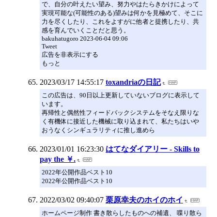
で、自分の叶えたい望み、努力やはたらきかけによって
実現可能な(可能性のある)望みは何かを見極めて、そこに
力を尽くしたり、これをよすがに他者と提携したり、共
感を育んでいくことだと思う。
bakuhatugoro 2023-06-04 09:06
Tweet
広告を非表示にする
もっと
2023/03/17 14:55:17
toxandriaの日記
この広告は、90日以上更新していないブログに表示して
います。
再帰性と偶然性フィードバックシステムをそなえ限りな
く有機体に接近した機械に取り込まれて、私たちはいや
おうなくシンギュラリティに推し進めら
2023/01/01 16:23:30
はてなダイアリー - Skills to
pay the ￥.
2022年公開作品ベスト10
2022年公開作品ベスト10
2022/03/02 09:40:07
栗原幸夫のホイのホイ
ホームページ制作 書き散らしたものへの補遺、 喋り散ら