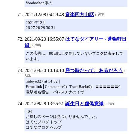
Voodoohop系の
2021/12/08 04:59:48
音楽四方山話
2021年12月
26 27 28 29 30 31
2021/09/20 16:55:07
はてなダイアリー - 蒼猴軒日
録
この広告は、90日以上更新していないブログに表示して
います。
2021/09/20 10:14:10
勝つ時だって、あるだろう
hideyo327 at 14:32｜
Permalink│Comments(0)│TrackBack(0)│ 〓〓〓〓〓〓0
電撃署名報告・パレスチナのイヴ
2021/08/28 13:55:51
誕生日と虚偽意識
404
お探しのページは見つかりませんでした。
はてなブログ トップ
はてなブログ ヘルプ