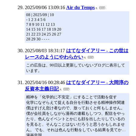
2025/09/06 13:09:16
Air du Temps
08 | 2025/09 | 10
- 1 2 3 4 5 6
7 8 9 10 11 12 13
14 15 16 17 18 19 20
21 22 23 24 25 26 27
28 29 30 - - - -
2025/08/03 18:31:17
はてなダイアリー - この世は
レースのようにやわらかい
この広告は、90日以上更新していないブログに表示して
います。
2025/04/16 00:28:46
はてなダイアリー - 大岡淳の
反資本主義日記
精神を「化学的に不安定」にすることで活動を促す
化学になぞらえて捉える自分を行動させる精神操作関連
僕はすげえ怠け者なので、放っておくと何もしません。
僕が会社員をしながら漫画の連載もしつつ、配信をやっ
たり、色んなイベントとかにも顔を出したりしているの
を見ると、そんなことはないだろうと思うかもしれませ
ん。 でも、それは色んな行動をしている結果を見てか…
漫画皇国