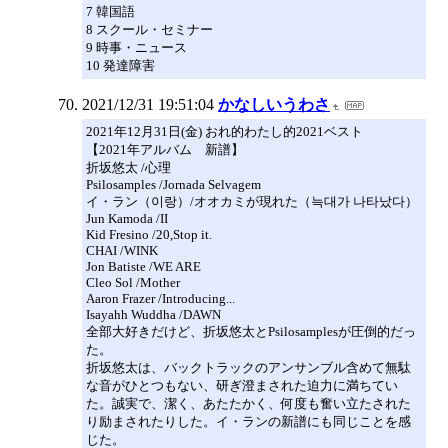
7 韓国語
8 スクール・セミナー
9 時事・ニュース
10 発達障害
2021/12/31 19:51:04
かなしいうわさ
2021年12月31日(金) おれ的わたし的2021ベスト
【2021年アルバム 新譜】
折坂悠太 /心理
Psilosamples /Jornada Selvagem
イ・ラン（이랑）/オオカミが現れた（늑대가 나타났다）
Jun Kamoda /II
Kid Fresino /20,Stop it.
CHAI /WINK
Jon Batiste /WE ARE
Cleo Sol /Mother
Aaron Frazer /Introducing...
Isayahh Wuddha /DAWN
全部大好きだけど、折坂悠太とPsilosamplesが圧倒的だっ
た。
折坂悠太は、バックトラックのアンサンブル含めて無駄
な音がひとつもない、研ぎ澄まされた迫力に満ちてい
た。誠実で、潔く、あたたかく、何度も奮い立たされた
り励まされたりした。イ・ランの新譜にも同じことを感
じた。