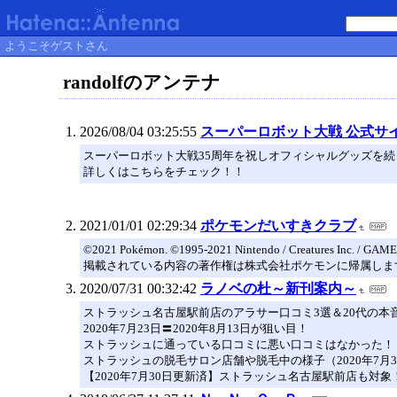
ようこそゲストさん
randolfのアンテナ
2026/08/04 03:25:55
スーパーロボット大戦 公式サイト
スーパーロボット大戦35周年を祝しオフィシャルグッズを続
詳しくはこちらをチェック！！
2021/01/01 02:29:34
ポケモンだいすきクラブ
©2021 Pokémon. ©1995-2021 Nintendo / Cr
掲載されている内容の著作権は株式会社ポケモンに帰属しま
2020/07/31 00:32:42
ラノベの杜～新刊案内～
ストラッシュ名古屋駅前店のアラサー口コミ3選＆20代の本音口
2020年7月23日〓2020年8月13日が狙い目！
ストラッシュに通っている口コミに悪い口コミはなかった！（2
ストラッシュの脱毛サロン店舗や脱毛中の様子（2020年7月
【2020年7月30日更新済】ストラッシュ名古屋駅前店も対