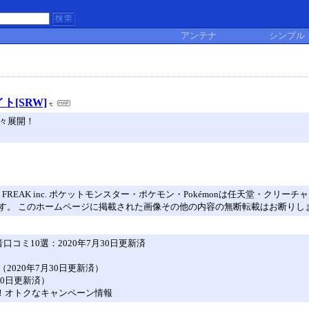
アンテナ
シンプル
[SRW]
々展開！
eatures Inc. / GAME FREAK inc. ポケットモンスター・ポケモン・Poké
す。 このホームページに掲載された画像その他の内容の無断転載はお断りし
コミ10選：2020年7月30日更新済
020年7月30日更新済）
30日更新済）
象！オトクなキャンペーン情報