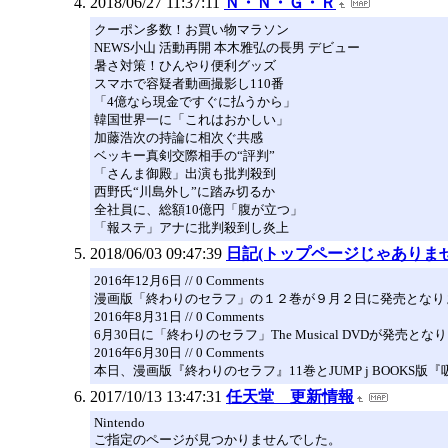
2018/06/27 11:37:11
Ｎ・Ｎ・Ｇ・Ｒ
クーポン多数！お買い物マラソン
NEWS小山 活動再開 本木雅弘の長男 デビュー
暑さ対策！ひんやり便利グッズ
スマホで容疑者動画撮影し110番
「4億なら現金ですぐに払うから」
韓国世界一に「これはおかしい」
加藤浩次の持論に相次ぐ共感
ベッキー真剣交際相手の“評判”
「さんま御殿」出演も批判殺到
西野氏“川島外し”に踏み切るか
全社員に、総額10億円「腹が立つ」
「報ステ」アナに批判殺到し炎上
2018/06/03 09:47:39
日記(トップページじゃありませ
2016年12月6日 // 0 Comments
漫画版「終わりのセラフ」の１２巻が９月２日に発売となり
2016年8月31日 // 0 Comments
6月30日に「終わりのセラフ」The Musical DVDが発売と
2016年6月30日 // 0 Comments
本日、漫画版『終わりのセラフ』11巻とJUMP j BOOKS版
2017/10/13 13:47:31
任天堂 更新情報
Nintendo
ご指定のページが見つかりませんでした。