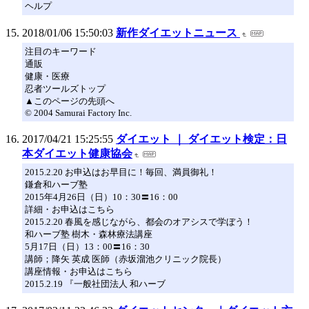
ヘルプ
2018/01/06 15:50:03
新作ダイエットニュース
注目のキーワード
通販
健康・医療
忍者ツールズトップ
▲このページの先頭へ
© 2004 Samurai Factory Inc.
2017/04/21 15:25:55
ダイエット ｜ ダイエット検定：日
本ダイエット健康協会
2015.2.20 お申込はお早目に！毎回、満員御礼！
鎌倉和ハーブ塾
2015年4月26日（日）10：30〓16：00
詳細・お申込はこちら
2015.2.20 春風を感じながら、都会のオアシスで学ぼう！
和ハーブ塾 樹木・森林療法講座
5月17日（日）13：00〓16：30
講師；降矢 英成 医師（赤坂溜池クリニック院長）
講座情報・お申込はこちら
2015.2.19 『一般社団法人 和ハーブ