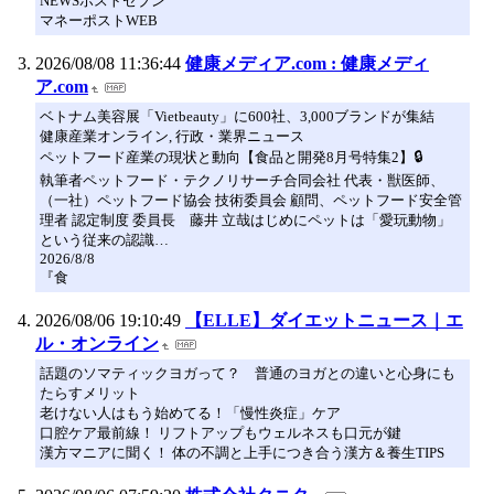
NEWSポストセブン
マネーポストWEB
2026/08/08 11:36:44
健康メディア.com : 健康メディ
ア.com
ベトナム美容展「Vietbeauty」に600社、3,000ブランドが集結
健康産業オンライン, 行政・業界ニュース
ペットフード産業の現状と動向【食品と開発8月号特集2】🔒
執筆者ペットフード・テクノリサーチ合同会社 代表・獣医師、
（一社）ペットフード協会 技術委員会 顧問、ペットフード安全管
理者 認定制度 委員長 藤井 ⽴哉はじめにペットは「愛玩動物」
という従来の認識…
2026/8/8
『食
2026/08/06 19:10:49
【ELLE】ダイエットニュース｜エ
ル・オンライン
話題のソマティックヨガって？ 普通のヨガとの違いと心身にも
たらすメリット
老けない人はもう始めてる！「慢性炎症」ケア
口腔ケア最前線！ リフトアップもウェルネスも口元が鍵
漢方マニアに聞く！ 体の不調と上手につき合う漢方＆養生TIPS