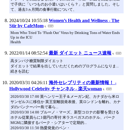
で子供に「いつものお小遣いはいくら？」と質問しました。そし
て、過去3ヵ月間の食事行動について、
2024/10/24 10:55:18
Women’s Health and Wellness - The
Stir by CafeMom
Mom Who Tried To ‘Flush Out’ Virus by Drinking Tons of Water Ends
Up in the ICU
Health
2022/01/14 08:52:54
最新 ダイエット ニュース速報
高タンパク糖質制限ダイエット
ダイエットで結果を出していただくためのプログラムになりま...
続きを読む
2020/03/31 04:26:11
海外セレブリティの最新情報！ -
Hollywood Celebrity チャンネル - 楽天woman
2020/03/30 17:00 英ヘンリー王子＆メーガン妃、カナダから米ロ
サンゼルスに移住か 英王室離脱発表後、英ロンドンを離れ、カナ
ダのバンクーバー島で暮ら...
2020/03/30 14:00 ブルーノ・マーズ、新型コロナの影響を受ける
ホテル従業員らに1億円の寄付 米ラスベガスのホテル、パーク
MGMに隣接するパーク・シアターで定期的...
2020/03/30 11:50 熱愛発覚のベン・