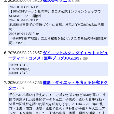
2026/08/06 07:59:20
株式会社タニタ
2026.08.03 PICK UP
【10%OFFクーポン配布中】タニタ公式オンラインショップで
SUMMER SALE開催中
2026.08.04 PICK UP
地域福祉事業での健康づくりに貢献。横浜北YMCAのzaRitz活用
術
2026.08.04 お知らせ
「令和8年熊本地震」により被害を受けたタニタ商品の特別修理対
応について
2026/06/08 23:26:57
ダイエットネタ « ダイエット « ビュ
ーティー・コスメ | 無料ブログJUGEM
¥À¥¤¥¨¥Ã¥È
(19768·ï¤Îµ­»ö)
¥À¥¤¥¨¥Ã¥È
2026/02/05 05:37:56
健康・ダイエットを考える研究ドク
ター
子供への小遣いは控えめに！－ 小遣いが多いほどBMIが高い －中
国で実施された縦断的データを元に、子供の小遣いと食事行動・
体重の関連性を調べた研究を紹介します。2015年～2017年に北
京・上海・南京・西安・成都で暮らす学齢期の子供とその親にア
ンケートを実施しました。子供の身長・体重・胴囲を測定した上