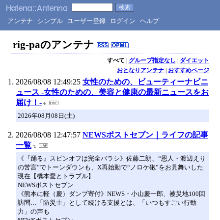
アンテナ
シンプル
ユーザー登録
ログイン
ヘルプ
rig-paのアンテナ
すべて
|
グループ指定なし
|
ダイエット
おとなりアンテナ
|
おすすめページ
2026/08/08 12:49:25
女性のための、ビューティーナビニ
ュース -女性のための、美容と健康の最新ニュースをお
届け！-
2026年08月08日(土)
2026/08/08 12:47:57
NEWSポストセブン｜ライフの記事
一覧
《『踊る』スピンオフは完全バラシ》佐藤二朗、“恩人・渡辺えり
の苦言”でトーンダウンも、X再始動で“ノロケ砲”をお見舞いした
現在【橋本愛とトラブル】
NEWSポストセブン
《熊本に軽（慶）ダンプ寄付》NEWS・小山慶一郎、被災地100回
訪問…「防災士」として続ける支援とは、「いつもすごい行動
力」の声も