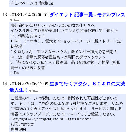
※このページは3秒後にg
2018/12/14 06:00:51
ダイエット 記事一覧 - モデルプレス
海外旅行の知りたい！がいっぱいの女の子たちへ
インスタ映えの絶景や美味しいグルメなど海外旅行で「知りた
い」情報をお届け！
1 Koki,（コウキ）、愛犬と2ショット イメージ一新ストリート誌
初登場
2 クロちゃん「モンスターハウス」新メンバー加入で急展開 キ
ス・涙・衝撃の脱落者宣告も＜水曜日のダウンタウン＞
3 「獣になれない私たち」最終回、晶（新垣結衣）と恒星（松田
龍平）の結末に反響
4 Tas
2018/04/20 06:13:09
生きて行くアタシ。６０キロの大減
量人生！
ご指定のページは移動、または、削除された可能性がございま
す。 もしくは、ご指定のURLが違う可能性がございます。 URLを
ご確認のうえ再度アクセスお願いいたします。サービスに関する
情報はスタッフブログ、または、ヘルプにてご確認ください。
Copyright © CyberAgent, Inc. All Rights Reserved.
お問い合わせ
利用規約