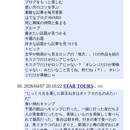
ブログをもっと楽しむ
使い方のコツを学ぶ
素敵な記事を毎月更新
はてなブログAWARD
同じ興味の仲間と集まる
グループ
書きたい話題が見つかる
今週のお題
好きな話題から記事を見つける
トピック
文学や映画から見るロシアの「地方」。11の作品を紹介
モスクワだけがロシアじゃない
モスクワだけがロシアじゃない？「オレンジだけが果物
じゃない」みたいなこと言うね。粋だね（？）。 オレン
ジだけが果物じゃ
2026/04/07 20:10:22
STAR TOURS
“じっくり火を通した新玉ねぎはポトフそのものみたい
だ”
食い倒れキャンプ
千葉の館山へキャンプに行った。一緒に行った友だち２
人が美食家だったから、美味しいものを美味しく食べら
れて最高だった。 集合は朝８時。行きの車で食べたの
は、炙りタラコのおにぎりと、柴漬けと梅の混ぜおにぎ
り。はじめ作。 パンを愛する友だちが買ってきてくれ…