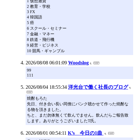
1 仮想通貨
2 教育・学校
3 FX
4 韓国語
5 癌
6 スクール・セミナー
7 金融・マネー
8 鉄道・飛行機
9 経営・ビジネス
10 競馬・ギャンブル
2026/08/08 06:01:09
Woodslog
99
111
2026/08/04 18:55:34
洋光台で働く社長のブログ
焼酎もろた
先日、付き合い長い同僚にパンク聴かせて作った焼酎な
る物を頂きました。
ちと、まだ勿体無くて飲んでません。飲んだらご報告致
します。ありがとうございましたT氏。
2026/08/01 00:54:11
K’s 今日の1曲