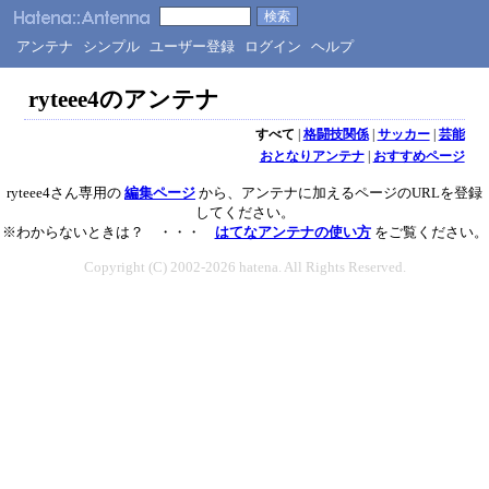
アンテナ
シンプル
ユーザー登録
ログイン
ヘルプ
ryteee4のアンテナ
すべて
|
格闘技関係
|
サッカー
|
芸能
おとなりアンテナ
|
おすすめページ
ryteee4さん専用の
編集ページ
から、アンテナに加えるページのURLを登録
してください。
※わからないときは？ ・・・
はてなアンテナの使い方
をご覧ください。
Copyright (C) 2002-2026 hatena. All Rights Reserved.