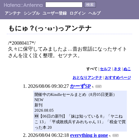
アンテナ
シンプル
ユーザー登録
ログイン
ヘルプ
もにゅ？(っ･ω･)っアンテナ
/*20080417*/
久々に保守してみましたよ…昔お世話になったサイト
さんを泣く泣く整理。セツナス。
すべて
|
セルフ
|
ネタ
|
ぬこ
おとなりアンテナ
|
おすすめページ
2026/08/06 09:30:27
かーずSP
開催中のKindleセールまとめ（8月05日更新）
NEW
新刊
2026.08.05
🆕【06日の新刊】「妹は知っている 8」「ヤニね
こ 13」「平成敗残兵すみれちゃん 11」「税金で買
った本 20
2026/08/04 06:32:18
everything is gone