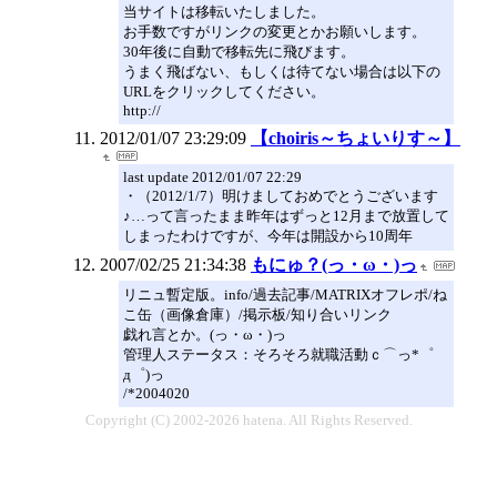
当サイトは移転いたしました。
お手数ですがリンクの変更とかお願いします。
30年後に自動で移転先に飛びます。
うまく飛ばない、もしくは待てない場合は以下の
URLをクリックしてください。
http://
2012/01/07 23:29:09
【choiris～ちょいりす～】
last update 2012/01/07 22:29
・（2012/1/7）明けましておめでとうございます
♪…って言ったまま昨年はずっと12月まで放置して
しまったわけですが、今年は開設から10周年
2007/02/25 21:34:38
もにゅ？(っ・ω・)っ
リニュ暫定版。info/過去記事/MATRIXオフレポ/ね
こ缶（画像倉庫）/掲示板/知り合いリンク
戯れ言とか。(っ・ω・)っ
管理人ステータス：そろそろ就職活動ｃ⌒っ*゜
д゜)っ
/*2004020
Copyright (C) 2002-2026 hatena. All Rights Reserved.