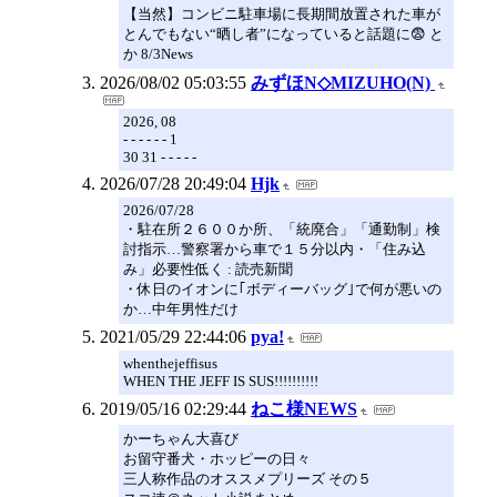
【当然】コンビニ駐車場に長期間放置された車が
とんでもない“晒し者”になっていると話題に😨 と
か 8/3News
2026/08/02 05:03:55
みずほN◇MIZUHO(N)
2026, 08
- - - - - - 1
30 31 - - - - -
2026/07/28 20:49:04
Hjk
2026/07/28
・駐在所２６００か所、「統廃合」「通勤制」検
討指示…警察署から車で１５分以内・「住み込
み」必要性低く : 読売新聞
・休日のイオンに｢ボディーバッグ｣で何が悪いの
か…中年男性だけ
2021/05/29 22:44:06
pya!
whenthejeffisus
WHEN THE JEFF IS SUS!!!!!!!!!!
2019/05/16 02:29:44
ねこ様NEWS
かーちゃん大喜び
お留守番犬・ホッピーの日々
三人称作品のオススメプリーズ その５