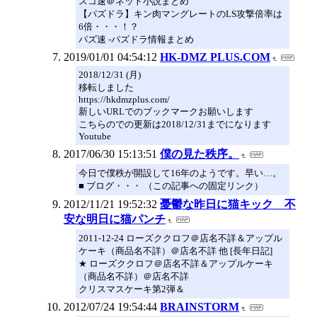
スコ速＠ネット小説まとめ
【パズドラ】キン肉マングレートのLS攻撃倍率は
6倍・・・！？
パズ速 -パズドラ情報まとめ
2019/01/01 04:54:12
HK-DMZ PLUS.COM
2018/12/31 (月)
移転しました
https://hkdmzplus.com/
新しいURLでのブックマークお願いします
こちらのでの更新は2018/12/31までになります
Youtube
2017/06/30 15:13:51
僕の見た秩序。
今日で僕秩が開設して16年のようです。早い…。
■ ブログ・・・ （この記事への固定リンク）
2012/11/21 19:52:32
憂鬱な昨日に猫キック 不
安な明日に猫パンチ
2011-12-24 ローズククロフ＠店名不詳＆アップル
ケーキ（商品名不詳）＠店名不詳 他 [長年日記]
★ ローズククロフ＠店名不詳＆アップルケーキ
（商品名不詳）＠店名不詳
クリスマスケーキ第2弾＆
2012/07/24 19:54:44
BRAINSTORM