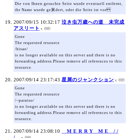
Die von Ihnen gesuchte Seite wurde eventuell entfernt,
ihr Name wurde ge舅dert, oder die Seite ist vor
2007/09/15 10:32:17
泣き虫万歳への道 未完成
アスリート
Gone
The requested resource
/hisae/
is no longer available on this server and there is no
forwarding address.Please remove all references to this
resource.
2007/09/14 23:17:43
星屑のジャンクション
Gone
The requested resource
/~paraiso/
is no longer available on this server and there is no
forwarding address.Please remove all references to this
resource.
2007/09/14 23:08:10
M E R R Y M E / /
/