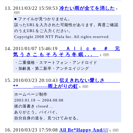
2011/03/22 15:59:53
冷たい雨が全てを消した
■ ファイルが見つかりません。
誤ったURLを入力された可能性があります。再度ご確認
のうえURLをご入力ください。
Copyright 2008 NTT Plala Inc. All rights reserved.
2011/01/07 15:46:19
Ａ ｌ ｉ ｃ ｅ ＃ 元
気 う さ こ も そ ろ そ ろ 冬 眠 . . .
・二重価格・スマートフォン・アンドロイド
・加齢臭・第二新卒・アンチエイジング
2010/03/23 20:10:43
伝えきれない愛しさ
** --------雨上がりの虹
ホームページ制作
2003.01.19 ～ 2004.08.08
彼の落書き closed ...
ありがとう。バイバイ。
自分自身の道を、見つけてみせる。
2010/03/23 17:59:08
All Be*Happy And////