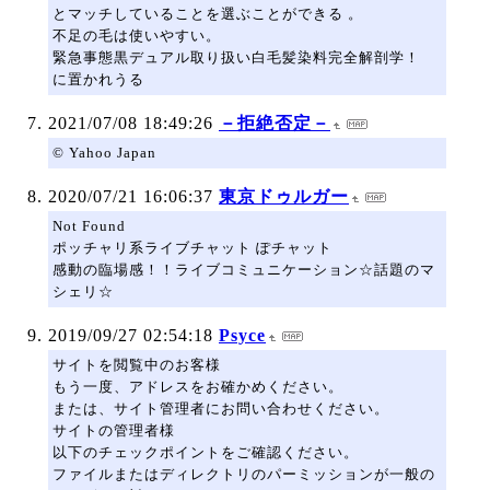
とマッチしていることを選ぶことができる 。
不足の毛は使いやすい。
緊急事態黒デュアル取り扱い白毛髪染料完全解剖学！
に置かれうる
2021/07/08 18:49:26
－拒絶否定－
© Yahoo Japan
2020/07/21 16:06:37
東京ドゥルガー
Not Found
ポッチャリ系ライブチャット ぽチャット
感動の臨場感！！ライブコミュニケーション☆話題のマ
シェリ☆
2019/09/27 02:54:18
Psyce
サイトを閲覧中のお客様
もう一度、アドレスをお確かめください。
または、サイト管理者にお問い合わせください。
サイトの管理者様
以下のチェックポイントをご確認ください。
ファイルまたはディレクトリのパーミッションが一般の