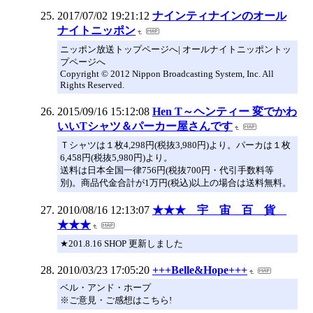
2017/07/02 19:21:12
ナインティナインのオール
ナイトニッポン
ニッポン放送トップページへ| オールナイトニッポントッ
プページへ
Copyright © 2012 Nippon Broadcasting System, Inc. All
Rights Reserved.
2015/09/16 15:12:08
Hen T～ヘンティー 変でかわ
いいTシャツ＆パーカー屋さんです
Ｔシャツは１枚4,298円(税抜3,980円)より。パーカは１枚
6,458円(税抜5,980円)より。
送料は日本全国一律756円(税抜700円・代引手数料等
別)。商品代金合計が1万円(税込)以上の場合は送料無料。
2010/08/16 12:13:07
★★★ 宇 宙 百 貨
★★★
★201.8.16 SHOP 更新しました
2010/03/23 17:05:20
+++Belle&Hope+++
ベル・アンド・ホープ
※ご意見・ご感想はこちら!