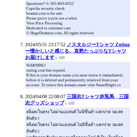
Questions?+1-303-893-0552
Captcha security check
beamst.com is for sale
Please prove you're not a robot
View Price Processing
Dedicated to customer care
© HugeDomains.com. All rights reserved.
2024/05/31 23:17:52
ノスタルジーTシャツ Zuttug
ー懐かしいと感じる、哀愁たっぷりなTシャツ
お届けします
WARNING!
zuttug.com has expired.
If this is your domain name you must renew it immediately
before it is deleted and permanently removed from your
account. To renew this domain name visit NameBright.co
2024/04/08 22:08:07
三国志Tシャツ赤兎馬 三国
志グッズショップ
สล็อตเว็บตรง ไม่ผ่านเอเย่นต์ ไม่มีขั้นต่ำ แตกง่าย วอเลท
อันดับ 1
สล็อตเว็บตรง ไม่ผ่านเอเย่นต์ ไม่มีขั้นต่ำ แตกง่าย วอเลท
อันดับ 1