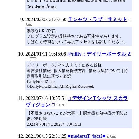
มาเปิดการเดิมพันเล่นเกมสล็อตออนไลน์ ที่เป็น เว็บสล็อต
ใหม่ล่าสุด เว็บตร
2024/02/03 21:07:50
Ｔシャツ・ラブ・サミット
無効なURLです。
プログラム設定の反映待ちである可能性があります。
しばらく時間をおいて再度アクセスをお試しください。
2024/01/11 19:45:08
@nifty：デイリーポータル Z
デイリーポータルZを支えてくださる皆様
運営会社情報 | 個人情報保護方針 | 情報収集について | 特
定商取引法に基づく表記
DailyPortalZ Inc.
©DailyPortalZ Inc. All Rights Reserved.
2023/07/16 10:55:51
□ デザインＴシャツ スカラ
ヴィジョン □
【不足させないことが大事！】脱水症と熱中症の予防と
夏バテ対策
2023年7月14日2023年7月15日
2021/08/15 22:31:25
■mederuT-4act3■