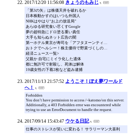
2017/12/20 11:56:08
きょうのもみじ
「第3の矢」は株価天井を破れるか
日本株動かすのはいつも外国人
NHKはやはり“お上の放送局”
あらゆる研究食い尽くすGoogle
夢の超特急にドロ塗る重い責任
大手も知らぬネット広告の闇
第一ホテル東京が寿司を「アフタヌーンティ…
おトクでヘルシー！株主優待で野菜づくしの…
経済ニュース一覧>
父親か 自宅にミイラ化した遺体
都に無許可で射殺し、死体は解体
19歳女性の下着2枚など盗み逮捕
2017/11/13 21:57:52
ようこそ！ぽえ夢ワールド
へ！
Forbidden
You don’t have permission to access /~katomo/on this server.
Additionally, a 403 Forbidden error was encountered while
trying to use an ErrorDocument to handle the request.
2017/09/14 15:43:47
ウケる日記
仕事のストレスが笑いに変わる！ サラリーマン大喜利