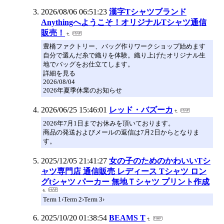
2026/08/06 06:51:23
漢字Tシャツブランド
Anythingへようこそ！オリジナルTシャツ通信
販売！
豊橋ファクトリー、バッグ作りワークショップ始めます
自分で選んだ糸で織りを体験。織り上げたオリジナル生
地でバッグをお仕立てします。
詳細を見る
2026/08/04
2026年夏季休業のお知らせ
2026/06/25 15:46:01
レッド・バズーカ
2026年7月1日までお休みを頂いております。
商品の発送およびメールの返信は7月2日からとなりま
す。
2025/12/05 21:41:27
女の子のためのかわいいTシ
ャツ専門店 通信販売 レディース Tシャツ ロン
グtシャツ パーカー 無地Ｔシャツ プリント作成
Term 1›Term 2›Term 3›
2025/10/20 01:38:54
BEAMS T