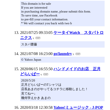
This domain is for sale
If you are interested
in purchasing domain name, please submit this form.
To save time, use Facebook
to pre-fill your contact information.
* We will contact you back with two b
2021/07/25 09:33:05
ケータイWatch スタパトロ
ニクス
スタパ齋藤
2021/07/08 16:23:00
go!laundry
© Yahoo Japan
2020/06/15 16:55:50
ハンドメイドのお店 正月
どらいばー
2020/5/20
正月どらいばーのTシャツは
店長あまのがやってるコチラに移動しました！
見てねー↓
幾何学えかき あまの
2020/03/18 12:30:58
Yahoo!ミュージック - J-POP