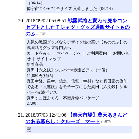
（06/14）
俺宇宙Ｔシャツ 全サイズ 入荷しました（06/14）
2018/09/02 05:08:51
戦国武将と変わり兜をコン
セプトとしたＴシャツ・グッズ通販サイトもの
のふ
人気の戦国グッズならデザイン性の高い【もののふ】の
戦国武将グッズ専門店へ
カートをみる ｜ マイページへ ｜ ご利用案内 ｜ お問い合
せ ｜ サイトマップ
新着商品
真田【六文銭】シルバー×赤漆ピアス（一個）
11,880円(税込)
真田幸隆、昌幸、信之、信繁（幸村）など真田家の旗印
である「六連銭」をモチーフにした真田【六文銭】シル
バー×赤漆ピアス
真田すまほぶくろ・不惜身命パッケージ
27,00
2018/07/03 12:41:06
【楽天市場】豊天あきんど
のある暮らし：クルーズ マート
