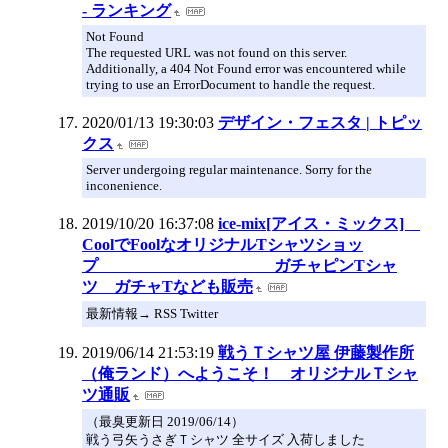
- ランキング
Not Found
The requested URL was not found on this server.
Additionally, a 404 Not Found error was encountered while
trying to use an ErrorDocument to handle the request.
2020/01/13 19:30:03
デザイン・フェスタ | トピッ
クス
Server undergoing regular maintenance. Sorry for the
inconenience.
2019/10/20 16:37:08
ice-mix[アイス・ミックス]
CoolでFoolなオリジナルTシャツショッ
プ ガチャピンTシャ
ツ ガチャTなども販売
最新情報→ RSS Twitter
2019/06/14 21:53:19
戦うＴシャツ屋 伊藤製作所
（俺ランド）へようこそ！ オリジナルＴシャ
ツ通販
（最臭更新日 2019/06/14）
戦う弓矢うさぎＴシャツ 全サイズ 入荷しました