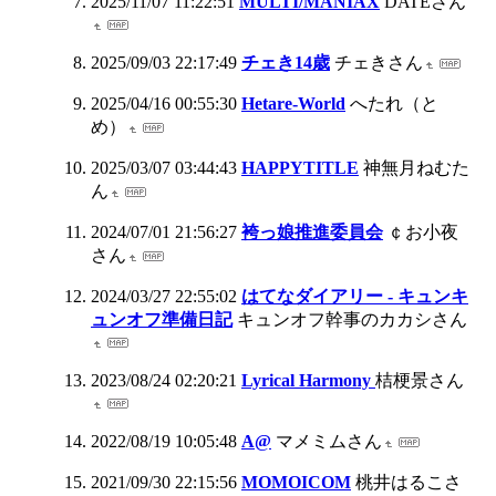
2025/11/07 11:22:51
MULTI/MANIAX
DATEさん
2025/09/03 22:17:49
チェき14歳
チェきさん
2025/04/16 00:55:30
Hetare-World
へたれ（と
め）
2025/03/07 03:44:43
HAPPYTITLE
神無月ねむた
ん
2024/07/01 21:56:27
袴っ娘推進委員会
￠お小夜
さん
2024/03/27 22:55:02
はてなダイアリー - キュンキ
ュンオフ準備日記
キュンオフ幹事のカカシさん
2023/08/24 02:20:21
Lyrical Harmony
桔梗景さん
2022/08/19 10:05:48
A@
マメミムさん
2021/09/30 22:15:56
MOMOICOM
桃井はるこさ