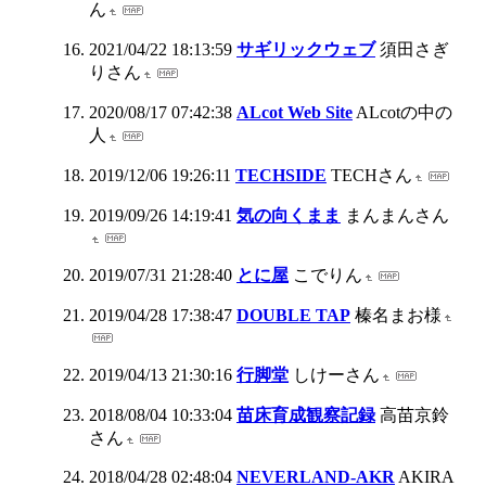
ん
2021/04/22 18:13:59
サギリックウェブ
須田さぎ
りさん
2020/08/17 07:42:38
ALcot Web Site
ALcotの中の
人
2019/12/06 19:26:11
TECHSIDE
TECHさん
2019/09/26 14:19:41
気の向くまま
まんまんさん
2019/07/31 21:28:40
とに屋
こでりん
2019/04/28 17:38:47
DOUBLE TAP
榛名まお様
2019/04/13 21:30:16
行脚堂
しけーさん
2018/08/04 10:33:04
苗床育成観察記録
高苗京鈴
さん
2018/04/28 02:48:04
NEVERLAND-AKR
AKIRA