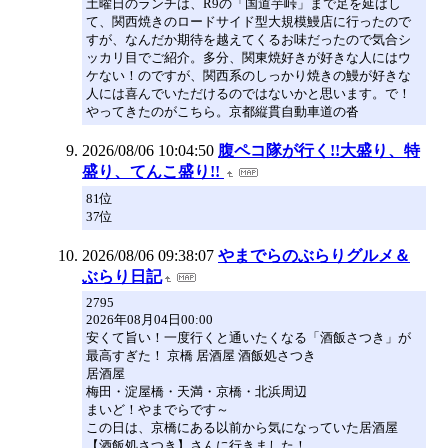
土曜日のランチは、R9の「国道芋峠」まで足を延ばし
て、関西焼きのロードサイド型大規模鰻店に行ったので
すが、なんだか期待を越えてくるお味だったので気合シ
ッカリ目でご紹介。多分、関東焼好きが好きな人にはウ
ケない！のですが、関西系のしっかり焼きの鰻が好きな
人には喜んでいただけるのではないかと思います。で！
やってきたのがこちら。京都縦貫自動車道の沓
2026/08/06 10:04:50
腹ペコ隊が行く!!大盛り、特
盛り、てんこ盛り!!
81位
37位
2026/08/06 09:38:07
やまでらのぶらりグルメ＆
ぶらり日記
2795
2026年08月04日00:00
安くて旨い！一度行くと通いたくなる「酒飯さつき」が
最高すぎた！ 京橋 居酒屋 酒飯処さつき
居酒屋
梅田・淀屋橋・天満・京橋・北浜周辺
まいど！やまでらです～
この日は、京橋にある以前から気になっていた居酒屋
【酒飯処さつき】さんに行きました！