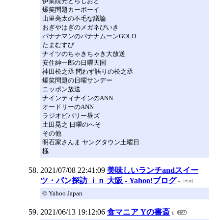
伊集院光とらじおと
爆笑問題カーボーイ
山里亮太の不毛な議論
おぎやはぎのメガネびいき
バナナマンのバナナムーンGOLD
たまむすび
ナイツのちゃきちゃき大放送
安住紳一郎の日曜天国
神田松之丞 問わず語りの松之丞
爆笑問題の日曜サンデー
ニッポン放送
ナインティナインのANN
オードリーのANN
ラジオビバリー昼ズ
土田晃之 日曜のへそ
その他
明石家さんま ヤングタウン土曜日
極
2021/07/08 22:41:09
美味しいランチandスイー
ツ・パン探訪 ｉｎ 大阪 - Yahoo!ブログ
© Yahoo Japan
2021/06/13 19:12:06
食マニア Yの書斎