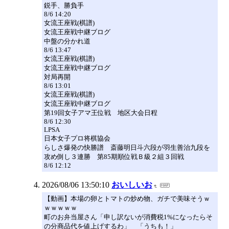
鋭手、勝負手
8/6 14:20
女流王座戦(棋譜)
女流王座戦中継ブログ
中盤の分かれ道
8/6 13:47
女流王座戦(棋譜)
女流王座戦中継ブログ
対局再開
8/6 13:01
女流王座戦(棋譜)
女流王座戦中継ブログ
第19回女子アマ王位戦 地区大会日程
8/6 12:30
LPSA
日本女子プロ将棋協会
らしさ爆発の快勝譜 斎藤明日斗六段が羽生善治九段を
攻め倒し３連勝 第85期順位戦Ｂ級２組３回戦
8/6 12:12
2026/08/06 13:50:10
おいしいお
【動画】本場の卵とトマトの炒め物、ガチで美味そうｗ
ｗｗｗｗｗ
町のお弁当屋さん「申し訳ないが消費税1%になったらそ
の分商品代を値上げするわ」 「うちも！」