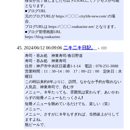
移管が完了致しましたら以下のURLにてアクセスが可能
となります。
■ブログURL
元のブログURLが https://〇〇〇.citylife-new.com/ の場
合、
ブログURLは https://〇〇〇.osakazine.net/ となります。
■ブログ管理画面URL
https://blog.osakazine.
2024/06/12 06:09:06
二キ二キ日記。
寿司・吞み処 神東寿司/春日野道
寿司・吞み処 神東寿司
住所：神戸市中央区日暮通1-1-14 電話：078-251-3088
営業時間：11：30~14：00 17：00~22：00 定休日：水
曜日
この時以来約8年ぶりに、訪問。なかなか予約が取れない
人気店、神東寿司で、呑む🍺
メニュー。８年たっても、雰囲気は変わらず、あいかわ
らずの短冊メニューもたっくさん❗
短冊メニューを眺めているだけでも、楽しい（笑）
メニュー。
メニュー。さすがに８年もすぎれば、当然値上がりして
ますよね。
瓶ビールで、