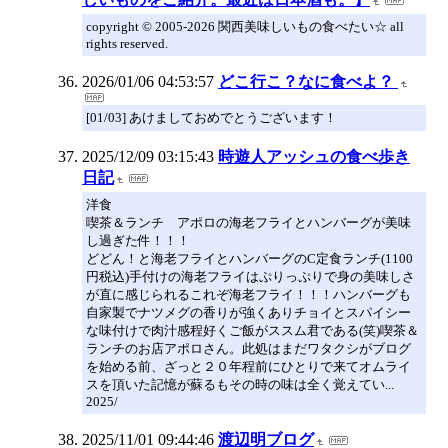
copyright © 2005-2026 関西美味しいもの食べたい☆ all
rights reserved.
2026/01/06 04:53:57
どこ行こ？なに食べよ？
[01/03] あけましておめでとうございます！
2025/12/09 03:15:43
時遊人アッシュの食べ歩き
日記
洋食
喫茶＆ランチ アポロの海老フライとハンバーグが美味
し過ぎた件！！！
どどん！と海老フライとハンバーグのC定食ランチ(1100
円税込)手付けの海老フライはぷりっぷりで身の美味しさ
が直に感じられるこれぞ海老フライ！！！ハンバーグも
自家製でナツメグの香りが強くありチョイとスパイシー
な味付けで肉汁感程好くご飯がススム君である(笑)喫茶＆
ランチのお店アポロさん。此処はまだワタクシがブログ
を始める前、ざっと２０年程前にひとりで来てオムライ
スを頂いた記憶が蘇るもその時の味は全く覚えてい...
2025/
2025/11/01 09:44:46
渡辺明ブログ