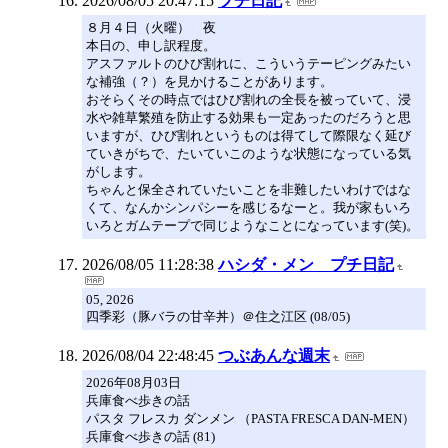
2026/08/05 20:47:15
プチ日記
８月４日（火曜） 夜
本日の、申し訳程度。
アスファルトのひび割れに、こういうテーピングみたい
な補強（？）を見かけることがあります。
おそらくその時点ではひび割れの全長を被っていて、浸
水や雑草繁殖を防止する効果も一定あったのだろうと思
いますが、ひび割れというものは得てして際限なく延び
ていきがちで、たいていこのような状態になっている気
がします。
ちゃんと保全されていたいことを非難したいわけではな
くて、なんかシンパシーを感じるなーと。我が家もいろ
いろとガムテープで同じようなことになっています(笑)。
2026/08/05 11:28:38
ハシダ・メン プチ日記
05, 2026
四季彩（豚バラの甘辛丼）＠住之江区 (08/05)
2026/08/04 22:48:45
つぶあんな週末
2026年08月03日
兵庫食べ歩きの話
パスタ フレスカ ダンメン （PASTA FRESCA DAN-MEN）
兵庫食べ歩きの話 (81)