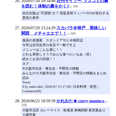
2026/07/26 10:54:46
日刊サイゾー, マスコミの裏
を読む！体制の裏をかく!!
自伝出版は“不謹慎”か？ 収監直前ラッパーD.Oが告白する
悪党の美学
2026/07/20 23:24:29
スカパラ＠神戸 美味しい
関西 メチャエエで！！
孤高の居酒屋 スタンドアサヒ＠南田辺
今宵は自宅近所の名店で一献ですよ
メニューはこんな感じ！！
どれも美味しそうでみんな食べたいなあ（笑）
続きとお店の詳細！！
タグ：
※大阪市住吉・東住吉・平野区の情報
みんなの※大阪市住吉・東住吉・平野区の情報をまとめ
読み
Tweet
# by maki-ukb | 2026-07-13 17:00 | 日本料理・割烹 |
Comments(0)
2026/06/22 18:59:39
かれおた★-curry maniacx-
大阪市北区 カレーライス・欧風系 東梅田駅 夜営業あり
土曜営業