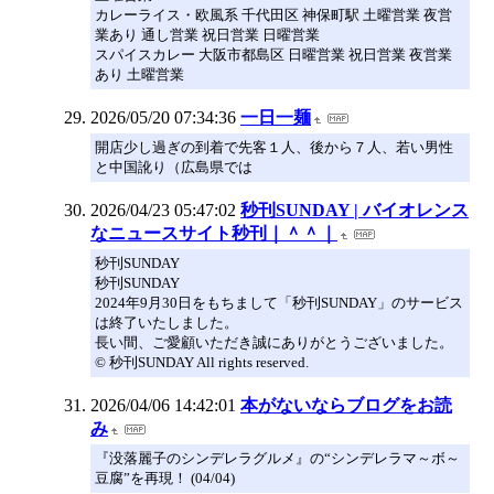
カレーライス・欧風系 千代田区 神保町駅 土曜営業 夜営
業あり 通し営業 祝日営業 日曜営業
スパイスカレー 大阪市都島区 日曜営業 祝日営業 夜営業
あり 土曜営業
2026/05/20 07:34:36
一日一麺
開店少し過ぎの到着で先客１人、後から７人、若い男性
と中国訛り（広島県では
2026/04/23 05:47:02
秒刊SUNDAY | バイオレンス
なニュースサイト秒刊｜＾＾｜
秒刊SUNDAY
秒刊SUNDAY
2024年9月30日をもちまして「秒刊SUNDAY」のサービス
は終了いたしました。
長い間、ご愛顧いただき誠にありがとうございました。
© 秒刊SUNDAY All rights reserved.
2026/04/06 14:42:01
本がないならブログをお読
み
『没落麗子のシンデレラグルメ』の“シンデレラマ～ボ～
豆腐”を再現！ (04/04)