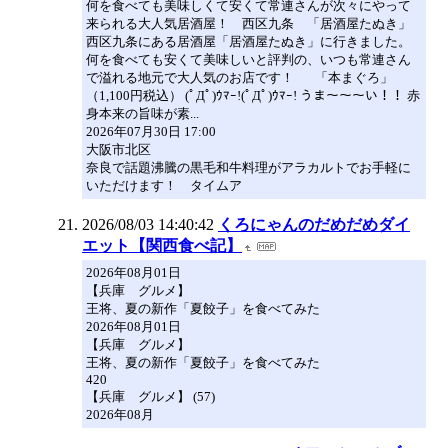
何を食べても美味しくて安くて常連さんが次々にやって
来られる大人気居酒屋！ 西区九条 「居酒屋たぬき」
西区九条にある居酒屋「居酒屋たぬき」に行きました。
何を食べても安くて美味しいと評判の、いつも常連さん
で溢れる地元で大人気のお店です！ 「本まぐろ」
（1,100円税込） (ﾟДﾟ)ｳﾏｰ!(ﾟДﾟ)ｳﾏｰ! うま～～～い！！ 赤
身本来の旨味が素...
2026年07月30日 17:00
大阪市北区
奈良で話題沸騰の黒毛和牛料理がアラカルトでお手軽に
いただけます！ タイムア
2026/08/03 14:40:42
くろにゃんのだめだめダイ
エット【関西食べ記】
2026年08月01日
【兵庫 グルメ】
王将、夏の新作「夏餃子」を食べてみた
2026年08月01日
【兵庫 グルメ】
王将、夏の新作「夏餃子」を食べてみた
420
【兵庫 グルメ】 (57)
2026年08月