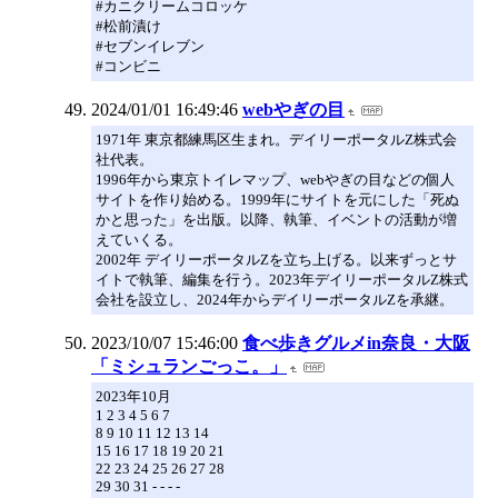
#カニクリームコロッケ
#松前漬け
#セブンイレブン
#コンビニ
2024/01/01 16:49:46
webやぎの目
1971年 東京都練馬区生まれ。デイリーポータルZ株式会
社代表。
1996年から東京トイレマップ、webやぎの目などの個人
サイトを作り始める。1999年にサイトを元にした「死ぬ
かと思った」を出版。以降、執筆、イベントの活動が増
えていくる。
2002年 デイリーポータルZを立ち上げる。以来ずっとサ
イトで執筆、編集を行う。2023年デイリーポータルZ株式
会社を設立し、2024年からデイリーポータルZを承継。
2023/10/07 15:46:00
食べ歩きグルメin奈良・大阪
「ミシュランごっこ。」
2023年10月
1 2 3 4 5 6 7
8 9 10 11 12 13 14
15 16 17 18 19 20 21
22 23 24 25 26 27 28
29 30 31 - - - -