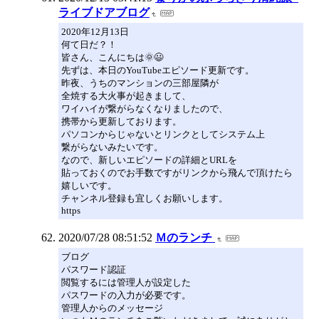
ライブドアブログ
2020年12月13日
何て日だ？！
皆さん、こんにちは🌞😃
先ずは、本日のYouTubeエピソード更新です。
昨夜、うちのマンションの三部屋隣が
全焼する大火事が起きまして、
ワイハイが繋がらなくなりましたので、
携帯から更新しております。
パソコンからじゃないとリンクとしてシステム上
繋がらないみたいです。
なので、新しいエピソードの詳細とURLを
貼っておくのでお手数ですがリンクから飛んで頂けたら
嬉しいです。
チャンネル登録も宜しくお願いします。
https
2020/07/28 08:51:52
Ｍのランチ
ブログ
パスワード認証
閲覧するには管理人が設定した
パスワードの入力が必要です。
管理人からのメッセージ