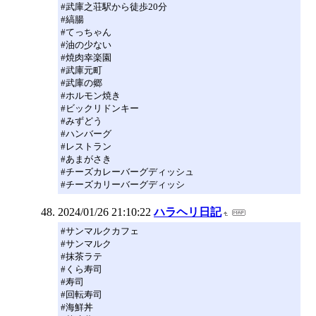
#武庫之荘駅から徒歩20分
#縞腸
#てっちゃん
#油の少ない
#焼肉幸楽園
#武庫元町
#武庫の郷
#ホルモン焼き
#ビックリドンキー
#みずどう
#ハンバーグ
#レストラン
#あまがさき
#チーズカレーバーグディッシュ
#チーズカリーバーグディッシ
2024/01/26 21:10:22
ハラヘリ日記
#サンマルクカフェ
#サンマルク
#抹茶ラテ
#くら寿司
#寿司
#回転寿司
#海鮮丼