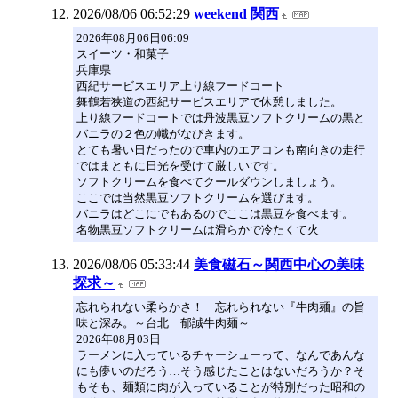
2026/08/06 06:52:29
weekend 関西
2026年08月06日06:09
スイーツ・和菓子
兵庫県
西紀サービスエリア上り線フードコート
舞鶴若狭道の西紀サービスエリアで休憩しました。
上り線フードコートでは丹波黒豆ソフトクリームの黒と
バニラの２色の幟がなびきます。
とても暑い日だったので車内のエアコンも南向きの走行
ではまともに日光を受けて厳しいです。
ソフトクリームを食べてクールダウンしましょう。
ここでは当然黒豆ソフトクリームを選びます。
バニラはどこにでもあるのでここは黒豆を食べます。
名物黒豆ソフトクリームは滑らかで冷たくて火
2026/08/06 05:33:44
美食磁石～関西中心の美味
探求～
忘れられない柔らかさ！ 忘れられない『牛肉麺』の旨
味と深み。～台北 郁誠牛肉麺～
2026年08月03日
ラーメンに入っているチャーシューって、なんであんな
にも儚いのだろう…そう感じたことはないだろうか？そ
もそも、麺類に肉が入っていることが特別だった昭和の