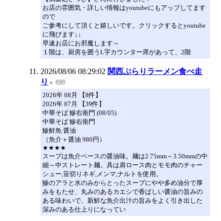
お店の雰囲気・詳しい情報はyoutubeにもアップしてます
ので
ご参考にして頂くと嬉しいです。クリックするとyoutube
に飛びます↓↓
早速お店にお邪魔します～
１階は、厨房を囲うL字カウンター席があって、2階
2026/08/06 08:29:02
関西ぶらりラーメン食べ走
り
2026年 08月 【8件】
2026年 07月 【39件】
中華そば 鰺右衛門 (08/05)
中華そば 鰺右衛門
鰺鮮魚 醤油
（魚介＋醤油 980円）
★★★★
スープは魚介ベースの醤油味。麺は2.75mm～3.50mmの中
細～中ストレート麺。具は肩ロース肉とモモ肉のチャー
シュー,笹切りネギ,メンマ,ナルトを使用。
鰺のアラと水のみからとったスープにやや多め油分で厚
みをもたせ、丸みのあるカエシで香ばしい醤油の旨みの
ある味わいで、新鮮な魚介出汁の旨みをよく引き出した
深みのある仕上りになってい