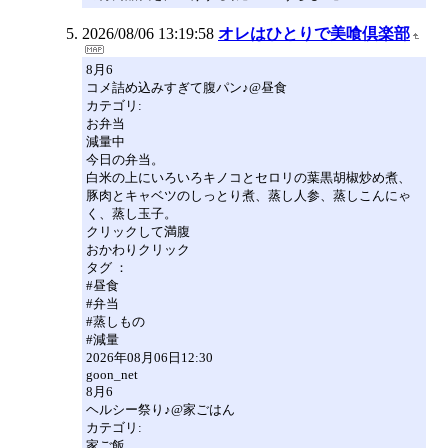
2026/08/06 13:19:58
オレはひとりで美喰倶楽部
8月6
コメ詰め込みすぎて腹パン♪@昼食
カテゴリ:
お弁当
減量中
今日の弁当。
白米の上にいろいろキノコとセロリの葉黒胡椒炒め煮、
豚肉とキャベツのしっとり煮、蒸し人参、蒸しこんにゃ
く、蒸し玉子。
クリックして満腹
おかわりクリック
タグ ：
#昼食
#弁当
#蒸しもの
#減量
2026年08月06日12:30
goon_net
8月6
ヘルシー祭り♪@家ごはん
カテゴリ:
家ご飯