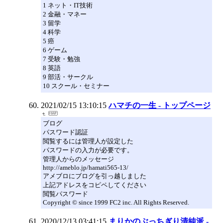
1 ネット・IT技術
2 金融・マネー
3 留学
4 科学
5 癌
6 ゲーム
7 受験・勉強
8 英語
9 部活・サークル
10 スクール・セミナー
2021/02/15 13:10:15
ハマチの一生 - トップページ
ブログ
パスワード認証
閲覧するには管理人が設定した
パスワードの入力が必要です。
管理人からのメッセージ
http://ameblo.jp/hamati565-13/
アメブロにブログを引っ越しました
上記アドレスをコピペしてください
閲覧パスワード
Copyright © since 1999 FC2 inc. All Rights Reserved.
2020/12/13 03:41:15
まりかのぶっちぎり清純派 -