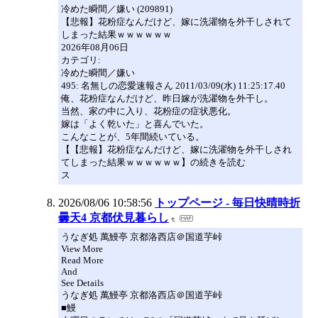
冷めた瞬間／嫌い (209891)
【悲報】花粉症なんだけど、嫁に洗濯物を外干しされて
しまった結果ｗｗｗｗｗｗ
2026年08月06日
カテゴリ:
冷めた瞬間／嫌い
495: 名無しの恋愛速報さん 2011/03/09(水) 11:25:17.40
俺、花粉症なんだけど、昨日嫁が洗濯物を外干し。
当然、家の中に入り、花粉症の症状悪化。
嫁は「よく乾いた」と喜んでいた。
こんなことが、5年間続いている。
【【悲報】花粉症なんだけど、嫁に洗濯物を外干しされ
てしまった結果ｗｗｗｗｗｗ】の続きを読む
ス
2026/08/06 10:58:56
トップページ - 毎日快晴時折
曇天4 京都伏見暮らし
うなぎ処 萬鰻亭 京都洛西店＠国道芋峠
View More
Read More
And
See Details
うなぎ処 萬鰻亭 京都洛西店＠国道芋峠
■鰻