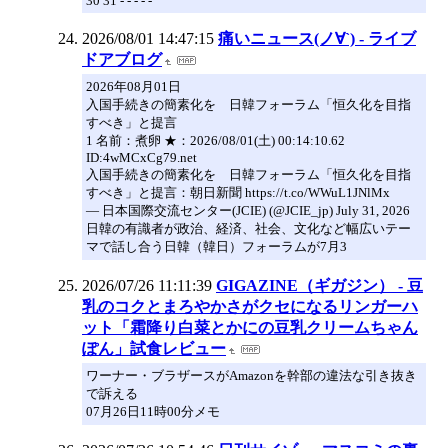
30 31 - - - - -
2026/08/01 14:47:15
痛いニュース(ノ∀`) - ライブ
ドアブログ
2026年08月01日
入国手続きの簡素化を 日韓フォーラム「恒久化を目指
すべき」と提言
1 名前：煮卵 ★：2026/08/01(土) 00:14:10.62
ID:4wMCxCg79.net
入国手続きの簡素化を 日韓フォーラム「恒久化を目指
すべき」と提言：朝日新聞 https://t.co/WWuL1JNlMx
— 日本国際交流センター(JCIE) (@JCIE_jp) July 31, 2026
日韓の有識者が政治、経済、社会、文化など幅広いテー
マで話し合う日韓（韓日）フォーラムが7月3
2026/07/26 11:11:39
GIGAZINE（ギガジン） - 豆
乳のコクとまろやかさがクセになるリンガーハ
ット「霜降り白菜とかにの豆乳クリームちゃん
ぽん」試食レビュー
ワーナー・ブラザースがAmazonを幹部の違法な引き抜き
で訴える
07月26日11時00分メモ