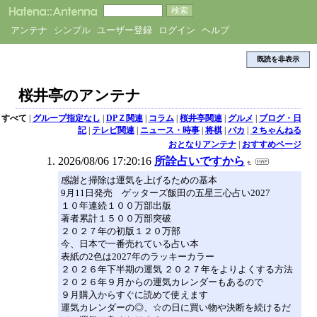
アンテナ
シンプル
ユーザー登録
ログイン
ヘルプ
既読を非表示
桜井亭のアンテナ
すべて
|
グループ指定なし
|
DPＺ関連
|
コラム
|
桜井亭関連
|
グルメ
|
ブログ・日
記
|
テレビ関連
|
ニュース・時事
|
将棋
|
バカ
|
２ちゃんねる
おとなりアンテナ
|
おすすめページ
2026/08/06 17:20:16
所詮占いですから
感謝と掃除は運気を上げるための基本
9月11日発売 ゲッターズ飯田の五星三心占い2027
１０年連続１００万部出版
著者累計１５００万部突破
２０２７年の初版１２０万部
今、日本で一番売れている占い本
表紙の2色は2027年のラッキーカラー
２０２６年下半期の運気 ２０２７年をよりよくする方法
２０２６年９月からの運気カレンダーもあるので
９月購入からすぐに読めて使えます
運気カレンダーの◎、☆の日に買い物や決断を続けるだ