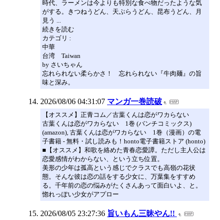
時代、ラーメンは今よりも特別な食べ物だったような気
がする。きつねうどん、天ぷらうどん、昆布うどん、月
見う ...
続きを読む
カテゴリ :
中華
台湾 Taiwan
by さいちゃん
忘れられない柔らかさ！ 忘れられない『牛肉麺』の旨
味と深み。
2026/08/06 04:31:07
マンガ一巻読破
【オススメ】正青コム／古葉くんは恋がワカらない
古葉くんは恋がワカらない 1巻 (バンチコミックス)
(amazon), 古葉くんは恋がワカらない 1巻（漫画）の電
子書籍 - 無料・試し読みも！honto電子書籍ストア (honto)
■【オススメ】和歌を絡めた青春恋愛譚。ただし主人公は
恋愛感情がわからない、という立ち位置。
美形の少年は孤高という感じでクラスでも高嶺の花状
態。そんな彼は恋の話をする少女に、万葉集をすすめ
る。千年前の恋の悩みがたくさんあって面白いよ、と。
惚れっぽい少女がアプロー
2026/08/05 23:27:36
旨いもん三昧やん!!