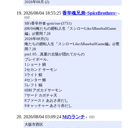
2026年08月 (2)
2026/08/04 18:55:25
香辛魂兄弟~SpiceBrothers~
SB's香辛外食-goin'out-(3751)
(08/04)俺たちの廻転人生『スシローLikeABaseballGame
編』@豊岡 7.28
2026年08月(5)
俺たちの廻転人生『スシローLikeABaseballGame編』@豊
岡 7.28
pm1:05....真夏の太陽が隠れてからの
プレイボール。
1ショート 鰻
2セカンド サーモン
3ライト 鯖
4センター 鯵
5レフト 鰯
6DH アボカドサーモン
7サード カボチャ天
8ファースト あおさ赤だし
9キャッチャー あさり赤だし
2026/08/04 03:09:24
Mのランチ
大阪市西区