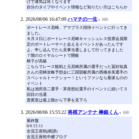
けで運気は良くなります
自分のタイプやイベント情報など知りたい方はこちらか
2026/08/06 16:47:09
ハマチの一生
ボートレース尼崎、アマプラス招待イベントに行ってき
ました。
８月３日にボートレース尼崎キャッシュレス投票会員限
定のボートレーサーと会えるイベントがあったんです
よ。申し込んでたら見事当選しまして行ってきました
７階のロイヤルシートで開催
椅子が高級
こちらでレース観戦と元尼崎所属の選手だった冨好祐真
さんの尼崎攻略予想会に三国競艇所属の西橋奈美選手の
スペシャルトークショー！というファンなら垂涎ものの
イベント
私は池田浩二選手・茅原悠紀選手のイベントに続いて３
回目の当選
貴賓室は最上階から下界を見下ろ
2026/08/06 15:55:22
将棋アンテナ 棒銀くん
最終盤
8/6 15:11
女流王座戦(棋譜)
女流王座戦中継ブログ