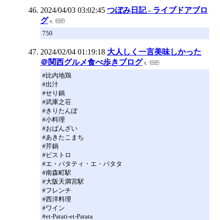
2024/04/03 03:02:45
つぼみ日記 - ライブドアブロ
グ
750
2024/02/04 01:19:18
大人しく一言美味しかった
＠関西グルメ食べ歩きブログ
#比内地鶏
#出汁
#せり鍋
#武庫之荘
#きりたんぽ
#小料理
#おばんざい
#あきたこまち
#芹鍋
#ビストロ
#エ・パタティ・エ・パタタ
#南森町駅
#大阪天満宮駅
#フレンチ
#西洋料理
#ワイン
#et-Patati-et-Patata