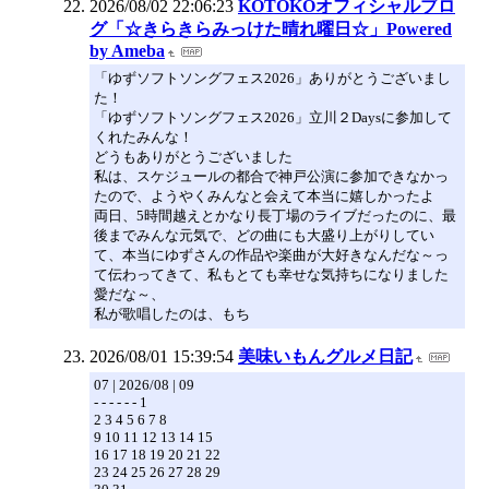
2026/08/02 22:06:23
KOTOKOオフィシャルブロ
グ「☆きらきらみっけた晴れ曜日☆」Powered
by Ameba
「ゆずソフトソングフェス2026」ありがとうございまし
た！
「ゆずソフトソングフェス2026」立川２Daysに参加して
くれたみんな！
どうもありがとうございました
私は、スケジュールの都合で神戸公演に参加できなかっ
たので、ようやくみんなと会えて本当に嬉しかったよ
両日、5時間越えとかなり長丁場のライブだったのに、最
後までみんな元気で、どの曲にも大盛り上がりしてい
て、本当にゆずさんの作品や楽曲が大好きなんだな～っ
て伝わってきて、私もとても幸せな気持ちになりました
愛だな～、
私が歌唱したのは、もち
2026/08/01 15:39:54
美味いもんグルメ日記
07 | 2026/08 | 09
- - - - - - 1
2 3 4 5 6 7 8
9 10 11 12 13 14 15
16 17 18 19 20 21 22
23 24 25 26 27 28 29