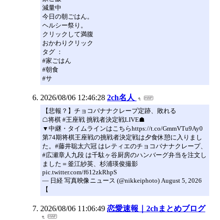
減量中
今日の朝ごはん。
ヘルシー祭り。
クリックして満腹
おかわりクリック
タグ ：
#家ごはん
#朝食
#サ
2026/08/06 12:46:28
2ch名人
【悲報？】チョコバナナクレープ定跡、敗れる
☖将棋 #王座戦 挑戦者決定戦LIVE☗
▼中継・タイムラインはこちらhttps://t.co/GmmVTu9Ay0
第74期将棋王座戦の挑戦者決定戦は夕食休憩に入りまし
た。#藤井聡太六冠 はレティエのチョコバナナクレープ、
#広瀬章人九段 は千駄ヶ谷厨房のハンバーグ弁当を注文し
ました＝釜江紗英、杉浦瑛俊撮影
pic.twitter.com/f612zkRhpS
— 日経 写真映像ニュース (@nikkeiphoto) August 5, 2026
【
2026/08/06 11:06:49
恋愛速報｜2chまとめブログ