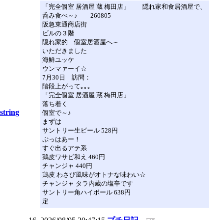
「完全個室 居酒屋 蔵 梅田店」 隠れ家和食居酒屋で、
呑み食べ～♪ 260805
阪急東通商店街
ビルの３階
隠れ家的 個室居酒屋へ～
いただきました
海鮮ユッケ
ウンマァーイ☆
7月30日 訪問：
階段上がって｡｡｡
「完全個室 居酒屋 蔵 梅田店」
落ち着く
string
個室で～♪
まずは
サントリー生ビール 528円
ぷっはあー！
すぐ出るアテ系
鶏皮ワサビ和え 460円
チャンジャ 440円
鶏皮 わさび風味がオトナな味わい☆
チャンジャ タラ内蔵の塩辛です
サントリー角ハイボール 638円
定