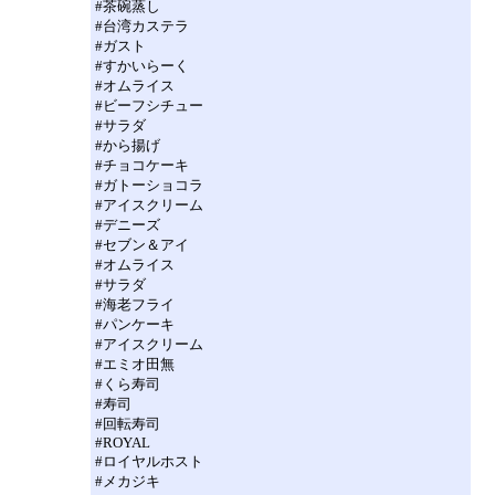
#茶碗蒸し
#台湾カステラ
#ガスト
#すかいらーく
#オムライス
#ビーフシチュー
#サラダ
#から揚げ
#チョコケーキ
#ガトーショコラ
#アイスクリーム
#デニーズ
#セブン＆アイ
#オムライス
#サラダ
#海老フライ
#パンケーキ
#アイスクリーム
#エミオ田無
#くら寿司
#寿司
#回転寿司
#ROYAL
#ロイヤルホスト
#メカジキ