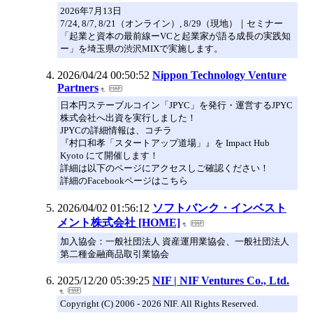
2026年7月13日
7/24, 8/7, 8/21（オンライン）, 8/29（現地）｜セミナー
「起業と資本の最前線ーVCと起業家が語る成長の実践知
ー」を埼玉県の渋沢MIXで実施します。
2026/04/24 00:50:52
Nippon Technology Venture
Partners
日本円ステーブルコイン「JPYC」を発行・運営するJPYC
株式会社へ出資を実行しました！
JPYCの詳細情報は、コチラ
『村口和孝「スタートアップ道場」』を Impact Hub
Kyoto にて開催します！
詳細は以下のページにアクセスしご確認ください！
詳細のFacebookページはこちら
2026/04/02 01:56:12
ソフトバンク・インベスト
メント株式会社 [HOME]
加入協会：一般社団法人 資産運用業協会、一般社団法人
第二種金融商品取引業協会
2025/12/20 05:39:25
NIF | NIF Ventures Co., Ltd.
Copyright (C) 2006 - 2026 NIF. All Rights Reserved.