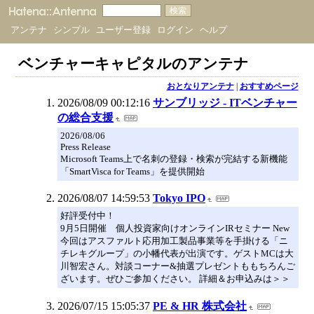
アンテナ
シンプル
ユーザー登録
ログイン
ヘルプ
ベンチャーキャピタルのアンテナ
おとなりアンテナ
|
おすすめページ
2026/08/09 00:12:16
サンブリッジ - ITベンチャー
の総合支援
2026/08/06
Press Release
Microsoft Teams上で名刺の登録・検索が完結する新機能
「SmartVisca for Teams」を提供開始
2026/08/07 14:59:53
Tokyo IPO
好評受付中！
9月5日開催 個人投資家向けオンラインIRセミナー New
今回はアスファルト応用加工製品事業等を手掛ける「ニ
チレキグループ」の小幡代表が出演です。ゲストMCは大
川智宏さん。対談コーナー&抽選プレゼントももちろんご
ざいます。ぜひご参加ください。 詳細＆お申込みは＞＞
2026/07/15 15:05:37
PE & HR 株式会社