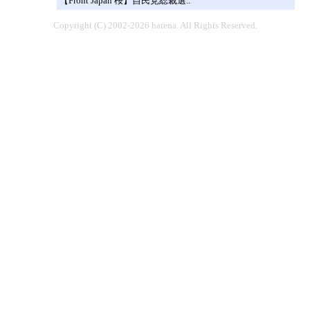
【Front Japan 桜】自民党総裁選..
Copyright (C) 2002-2026 hatena. All Rights Reserved.