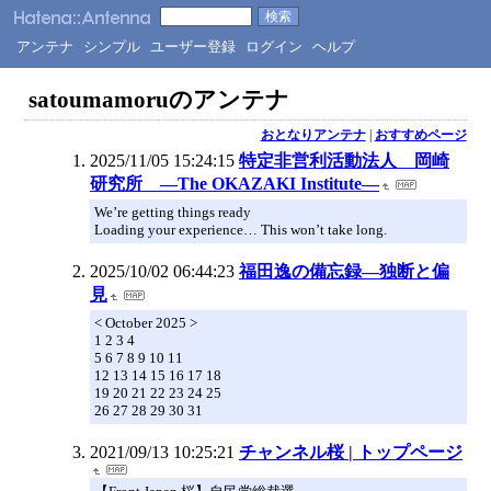
アンテナ
シンプル
ユーザー登録
ログイン
ヘルプ
satoumamoruのアンテナ
おとなりアンテナ
|
おすすめページ
2025/11/05 15:24:15
特定非営利活動法人 岡崎
研究所 ―The OKAZAKI Institute―
We’re getting things ready
Loading your experience… This won’t take long.
2025/10/02 06:44:23
福田逸の備忘録―独断と偏
見
< October 2025 >
1 2 3 4
5 6 7 8 9 10 11
12 13 14 15 16 17 18
19 20 21 22 23 24 25
26 27 28 29 30 31
2021/09/13 10:25:21
チャンネル桜 | トップページ