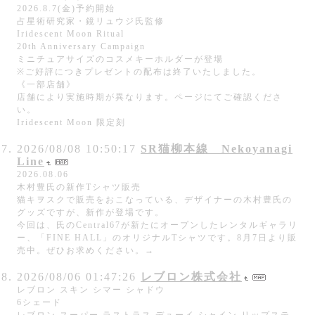
2026.8.7(金)予約開始
占星術研究家・鏡リュウジ氏監修
Iridescent Moon Ritual
20th Anniversary Campaign
ミニチュアサイズのコスメキーホルダーが登場
※ご好評につきプレゼントの配布は終了いたしました。
《一部店舗》
店舗により実施時期が異なります。ページにてご確認くださ
い。
Iridescent Moon 限定刻
2026/08/08 10:50:17
SR猫柳本線 Nekoyanagi
Line
2026.08.06
木村豊氏の新作Tシャツ販売
猫キヲスクで販売をおこなっている、デザイナーの木村豊氏の
グッズですが、新作が登場です。
今回は、氏のCentral67が新たにオープンしたレンタルギャラリ
ー、「FINE HALL」のオリジナルTシャツです。8月7日より販
売中。ぜひお求めください。→
2026/08/06 01:47:26
レブロン株式会社
レブロン スキン シマー シャドウ
6シェード
レブロン スーパー ラストラス デューイ シャイン リップステ