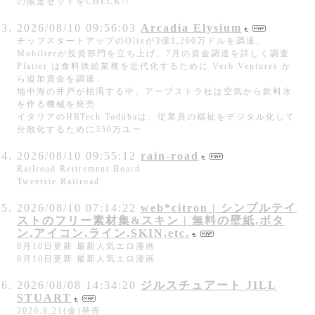
の限定セットをCHECK!!
2026/08/10 09:56:03
Arcadia Elysium
チップスタートアップのOlixが3億1,200万ドルを調達、
Mobilizeが投資部門を立ち上げ、7月の資金調達を詳しく調査
Platter は食料供給業務を近代化するために Verb Ventures か
ら追加資金を調達
地中海の井戸が枯渇する中、アーブストラ社は空気から飲料水
を作る機械を発売
イタリアのHRTech Todubaは、従業員の福祉をデジタル化して
分散化するために350万ユー
2026/08/10 09:55:12
rain-road
Railroad Retirement Board
Tweetsie Railroad
2026/08/10 07:14:22
web*citron | シンプルテイ
ストのフリー素材集&スキン | 無料の壁紙,ボタ
ン,アイコン,ライン,SKIN,etc.
8月10日更新 最新人気エロ漫画
8月10日更新 最新人気エロ漫画
2026/08/08 14:34:20
ジルスチュアート JILL
STUART
2026.8.21(金)発売