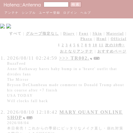
アンテナ
シンプル
ユーザー登録
ログイン
ヘルプ
すべて
|
グループ指定なし
|
Diary
|
Font
|
Skin
|
Material
|
Photo
|
Html
|
Official
1
2
3
4
5
6
7
8
9
10
11
次の10件>
おとなりアンテナ
|
おすすめページ
2026/08/11 02:24:59
>>> TR002.
BuzzFeed
Anne Hathaway bares baby bump in a 'brave' outfit that
divides fans
The Mirror
Bryson DeChambeau made comment to Donald Trump about
his course after +7 finish
USA TODAY
Will clocks fall back
2026/08/10 12:18:42
MARY QUANT ONLINE
SHOP
2026/08/04
本日発売！これからの季節にピッタリなメイク直し・崩れ対策