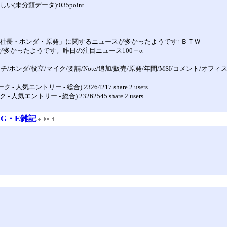
未分類データ):035point
mi・、社長・ホンダ・原発」に関するニュースが多かったようです↑ＢＴＷ
が多かったようです。昨日の注目ニュース100＋α
/ホンダ/役立/マイク/要請/Note/追加/販売/原発/年間/MSI/コメント/オフィ
トリー - 総合) 23264217 share 2 users
リー - 総合) 23262545 share 2 users
・G・E雑記