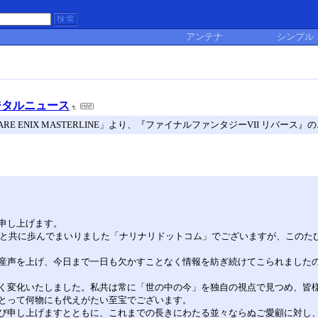
アンテナ
シンプル
ジタルニュース
 ENIX MASTERLINE」より、『ファイナルファンタジーVII リバース
申し上げます。
遷と共に歩んでまいりました「ナリナリドットコム」でございますが、このたび
産声を上げ、今日まで一日も欠かすことなく情報を紡ぎ続けてこられました
く変化いたしました。私共は常に「世の中の今」を独自の視点で見つめ、皆
とって何物にも代えがたい至宝でございます。
び申し上げますとともに、これまでの長きにわたる並々ならぬご愛顧に対し