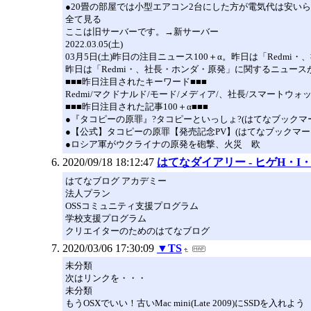
●20畳の部屋では小型エアコン2台にした方が電気代は安いらしい(
全て見る
ここは旧サーバーです。→新サーバー
2022.03.05(土)
03月5日(土)昨日の注目ニュース100＋α。昨日は「Red
昨日は「Redmi・、社長・ホンダ・原発」に関するニュース
■■■昨日注目されたキーワード■■■
Redmi/マクドナルド/モード/メディア/、社長/スマートウォッチ
■■■昨日注目された記事100＋α■■■
●『タコピーの原罪』?タコピーといっしょ?(はてなブックマーク - 人気エン
●【公式】タコピーの原罪【発売記念PV】(はてなブックマーク - 人気エント
●ロシア軍がウクライナの原発を砲撃、火災 欧
2020/09/18 18:12:47
はてなダイアリー - ヒゲH・I
はてなブログ アカデミー
法人プラン
OSSコミュニティ支援プログラム
学校支援プログラム
クリエイターのためのはてなブログ
2020/03/06 17:30:09
▼TS
未分類
次はリンクを・・・
未分類
もうOSXでいい！古いMac mini(Late 2009)にSSDを入れよう