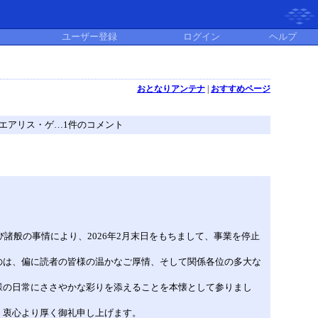
ユーザー登録
ログイン
ヘルプ
おとなりアンテナ
|
おすすめページ
』のエアリス・ゲ…1件のコメント
諸般の事情により、2026年2月末日をもちまして、事業を停止
のは、偏に読者の皆様の温かなご厚情、そして関係各位の多大な
様の日常にささやかな彩りを添えることを本懐として参りまし
、衷心より厚く御礼申し上げます。