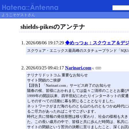
ようこそゲストさん
shields-pikesのアンテナ
2026/08/06 19:17:29
◆めっつぉ：スクウェア＆デ
スクウェア・エニックス最高峰のスタチューブランド「SQUARE
2026/03/25 09:41:17
Narinari.com
ナリナリドットコム 重要なお知らせ
サイト閉鎖のご挨拶
【謹告】「Narinari.com」サービス終了のお知らせ
陽春の候、皆様におかれましては益々ご清祥のこととお慶び
1999年の開設以来、四半世紀にわたりインターネットの変
しそのすべての活動に幕を閉じることとなりました。
ネットワークがまだ海のものとも山のものともつかぬ時代に
るご尽力があったればこそでございます。
時代と共に情報の発信形態は移り変わり、社会の様相も大き
た。この長い歳月の中で、皆様と共に歩んだ時間は、私共に
サイトの閉鎖という苦渋の決断に至りましたこと、深くお詫