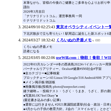
末筆ながら、皆様の今後のご健勝とご多幸を心よりお祈り申
謹白
2026年3月吉日
「ナリナリドットコム」運営事務局 一同
© ナリナリドットコム
2024/09/10 02:25:43
東京オペラシティ-イベント一
下北沢散歩で立ち寄りたい！駅周辺に誕生した新スポット6
2024/03/27 18:32:42
くろいぬの矛盾メモ
くろいぬの矛盾メモ
読者になる
2022/03/05 00:22:06
useWill.com：物欲！食欲！W
2022年03月カレンダー#冬の西表島2022#バイオハッカ
バーチャルリアリティー、Oculus#健康#SNS社会#宇宙
■全カテゴリー■記事検索
ブロックチェーン/43 Linux/19 Google/316 Android/606 アプ
■メイン掲示板/雑談板
■画像掲示板(投稿先:photo@usepocket.com)
縺ヲ縺吶→・投稿テスト・うざく・うまき、うざく、肝の唐
●写真BLOG"feel Diary"●
(最近書き込みの多い記事)
●選挙には行きません #2021衆議院総選挙(社会・政治・日本):06
●4月からの子供の教育方針。Z会の「スマイルゼミ」とかどうだろ