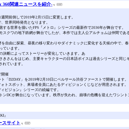
ox 360関連ニュースを紹介-
間前倒しで2019年2月15日に変更します。
で、世界同時発売となります。
する世界を描いたFPS『メトロ』シリーズの最新作で2036年が舞台です。
クワの地下鉄網が舞台でしたが、本作では主人公アルチョムは仲間であるSpart
荒野を自由に探索、昼夜の移り変わりやダイナミックに変化する天候の中で、春
っています。
の決断によってストーリーが変化していきます。あ
さきさんをはじめ、主要キャラクターの日本語ボイスは過去シリーズと同じ
意されています。
で開催
「D2DAY」を2019年2月10日にベルサール渋谷ファーストで開催します。
Dフォトスポット、来場者全員にあたるディビジョンくじなどが用意されます。
ディビジョン』シリーズの続編です。
トンDCが舞台になっています。秩序が失われ、崩壊の危機を迎えたワシント
KI』
ニュースサイト