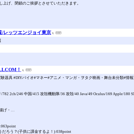
し上げ、閉鎖のご挨拶とさせていただきます。
覧/レッツエンジョイ東京
選
ILLCOM！
ー用実験器具 #DIYバイオ#マネー#アニメ・マンガ・ヲタク映画・舞台未分類#
リ/782 2ch/246 中国/415 攻殻機動隊/36 攻殻/40 Java/49 Oculus/169 Apple
揚げ・…
3point
う？(子供に課金するよ！):038point