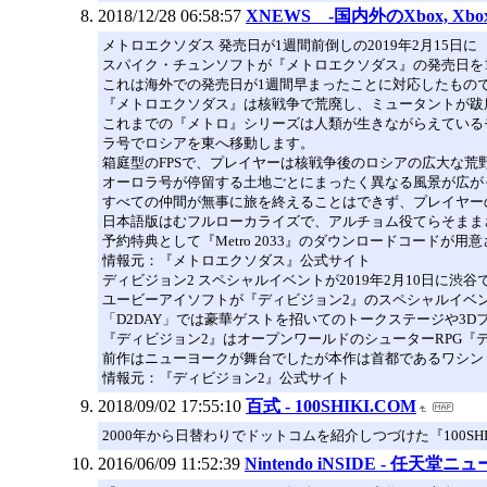
2018/12/28 06:58:57
XNEWS -国内外のXbox, Xb
メトロエクソダス 発売日が1週間前倒しの2019年2月15日に
スパイク・チュンソフトが『メトロエクソダス』の発売日を1週
これは海外での発売日が1週間早まったことに対応したもの
『メトロエクソダス』は核戦争で荒廃し、ミュータントが跋扈
これまでの『メトロ』シリーズは人類が生きながらえているモス
ラ号でロシアを東へ移動します。
箱庭型のFPSで、プレイヤーは核戦争後のロシアの広大な
オーロラ号が停留する土地ごとにまったく異なる風景が広が
すべての仲間が無事に旅を終えることはできず、プレイヤー
日本語版はむフルローカライズで、アルチョム役てらそまま
予約特典として『Metro 2033』のダウンロードコードが用
情報元：『メトロエクソダス』公式サイト
ディビジョン2 スペシャルイベントが2019年2月10日に渋谷
ユービーアイソフトが『ディビジョン2』のスペシャルイベント
「D2DAY」では豪華ゲストを招いてのトークステージや3
『ディビジョン2』はオープンワールドのシューターRPG『
前作はニューヨークが舞台でしたが本作は首都であるワシン
情報元：『ディビジョン2』公式サイト
2018/09/02 17:55:10
百式 - 100SHIKI.COM
2000年から日替わりでドットコムを紹介しつづけた『100SHI
2016/06/09 11:52:39
Nintendo iNSIDE - 任天堂