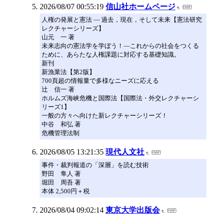
2026/08/07 00:55:19
信山社ホームページ
人権の発展と憲法 ― 過去，現在，そして未来【憲法研究
レクチャーシリーズ】
山元 一 著
未来志向の憲法学を学ぼう！―これからの社会をつくる
ために、あらたな人権課題に対応する基礎知識。
新刊
新漁業法【第2版】
700頁超の情報量で多様なニーズに応える
辻 信一 著
ホルムズ海峡危機と国際法【国際法・外交レクチャーシ
リーズ1】
一般の方々へ向けた新レクチャーシリーズ！
中谷 和弘 著
危機管理法制
2026/08/05 13:21:35
現代人文社
事件・裁判報道の「深層」を読む技術
野田 隼人 著
堀田 周吾 著
本体 2,500円＋税
2026/08/04 09:02:14
東京大学出版会