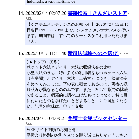
Indonesia, a vast maritime co
2026/02/14 02:07:26
書籍検索｜きんざいストア
【システムメンテナンスのお知らせ】 2026年2月12日,16
日各日19:00 ～ 20:00まで、システムメンテナンスを行い
ます。期間中は、すべてのサービスがご利用いただけま
せん。
2025/10/17 11:41:40
新司法試験への本選び
[ ▲トップに戻る ]
ポケット六法とデイリー六法の収録法令の比較
小型六法のうち、特に多くの利用者をもつポケット六法
（有斐閣）とデイリー六法（三省堂）につき、収録法令
を比べてみました。下の表に載せてあるのは、両者の収
録状況が異なるもののみです。また、2007年版での比較
であること、網羅的に調べ上げたものではなく、特に目
に付いたものを挙げたにとどまること、にご留意くださ
い。記号の意味は、◎→全文収
2024/04/15 04:09:21
弁護士会館ブックセンター
WEBサイト閉鎖のお知らせ
平素より格別のお引き立てを賜り誠にありがとうござい