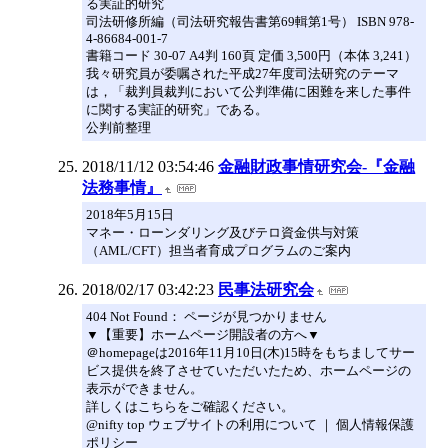
る実証的研究
司法研修所編（司法研究報告書第69輯第1号） ISBN 978-
4-86684-001-7
書籍コード 30-07 A4判 160頁 定価 3,500円（本体 3,241）
我々研究員が委嘱された平成27年度司法研究のテーマ
は，「裁判員裁判において公判準備に困難を来した事件
に関する実証的研究」である。
公判前整理
2018/11/12 03:54:46
金融財政事情研究会-『金融
法務事情』
2018年5月15日
マネー・ローンダリング及びテロ資金供与対策
（AML/CFT）担当者育成プログラムのご案内
2018/02/17 03:42:23
民事法研究会
404 Not Found： ページが見つかりません
▼【重要】ホームページ開設者の方へ▼
＠homepageは2016年11月10日(木)15時をもちましてサー
ビス提供を終了させていただいたため、ホームページの
表示ができません。
詳しくはこちらをご確認ください。
@nifty top ウェブサイトの利用について ｜ 個人情報保護
ポリシー