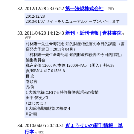
2012/12/28 23:05:52
第一法規株式会社
2012/12/28
2013/01/07 サイトをリニューアルオープンいたします
2011/04/20 14:12:43
新刊・近刊情報 | 青林書院
村林隆一先生傘寿記念 知的財産権侵害の今日的課題 （書
店発売予定日：2011年04月）
「村林隆一先生傘寿記念 知的財産権侵害の今日的課題」
編集委員会
税込定価 12600円/本体 12000円/A5 （函入）判/638
頁/ISBN 4-417-01536-8
目 次
巻頭言
凡 例
1 大阪地裁における特許権侵害訴訟の実情
田中 俊次／3
Ⅰ はじめに 3
Ⅱ 大阪地裁知財部の概要 4
Ⅲ 計画
2010/04/05 20:50:31
ぎょうせいの新刊情報 単
行本