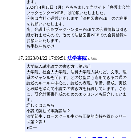
ます。
2024年4月15日（月）をもちまして当サイト「弁護士会館
ブックセンターWEB」は閉鎖いたしました。
今後は当社が運営いたします「法務図書WEB」のご利用
をお願いいたします。
尚、弁護士会館ブックセンターWEBでの会員情報は引き
継がれませんので、改めて法務図書WEBでの会員登録を
お願いいたします。
お手数をおかけ
2023/04/22 17:09:51
法学書院
大学院入試小論文の書き方〔第2版〕
大学院、社会人大学院、法科大学院入試など、文系、理
系のジャンルを問わず、どの類型にも応用できる共通の
論述のルールを中心に、論述の表現、準備、構成、実践
と段階を踏んで小論文の書き方を解説しています。さら
に、研究計画書作成のためのエッセンスも紹介していま
す。
詳しくはこちら
小説で読む民事訴訟法２
法学部生，ロースクール生から圧倒的支持を得たシリー
ズ第２弾！
●ロー