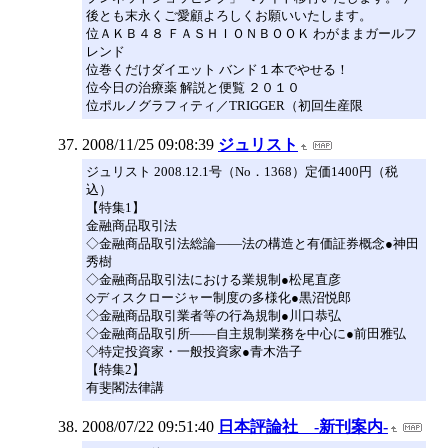
後とも末永くご愛顧よろしくお願いいたします。
位ＡＫＢ４８ ＦＡＳＨＩＯＮＢＯＯＫ わがままガールフ
レンド
位巻くだけダイエット バンド１本でやせる！
位今日の治療薬 解説と便覧 ２０１０
位ポルノグラフィティ／TRIGGER（初回生産限
2008/11/25 09:08:39
ジュリスト
ジュリスト 2008.12.1号（No．1368）定価1400円（税
込）
【特集1】
金融商品取引法
◇金融商品取引法総論――法の構造と有価証券概念●神田
秀樹
◇金融商品取引法における業規制●松尾直彦
◇ディスクロージャー制度の多様化●黒沼悦郎
◇金融商品取引業者等の行為規制●川口恭弘
◇金融商品取引所――自主規制業務を中心に●前田雅弘
◇特定投資家・一般投資家●青木浩子
【特集2】
有斐閣法律講
2008/07/22 09:51:40
日本評論社 -新刊案内-