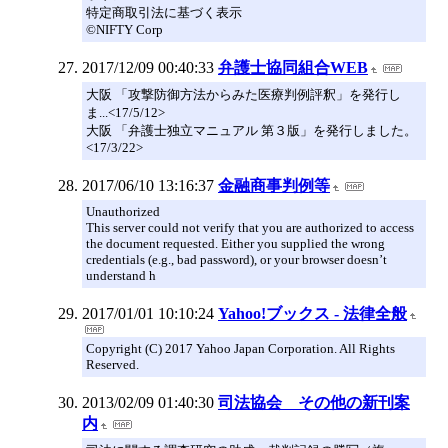
特定商取引法に基づく表示
©NIFTY Corp
2017/12/09 00:40:33
弁護士協同組合WEB
大阪 「攻撃防御方法からみた医療判例評釈」を発行し
ま...<17/5/12>
大阪 「弁護士独立マニュアル 第３版」を発行しました。
<17/3/22>
2017/06/10 13:16:37
金融商事判例等
Unauthorized
This server could not verify that you are authorized to access
the document requested. Either you supplied the wrong
credentials (e.g., bad password), or your browser doesn’t
understand h
2017/01/01 10:10:24
Yahoo!ブックス - 法律全般
Copyright (C) 2017 Yahoo Japan Corporation. All Rights
Reserved.
2013/02/09 01:40:30
司法協会 その他の新刊案
内