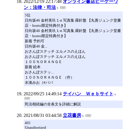
2022/12/19 22:17:48
オンライン書店ビーケーワ
ン：法律・司法
5位
日向坂46 金村美玖１st 写真集 羅針盤 【丸善ジュンク堂書
店・honto限定特典付き】
日向坂46 金村美玖１st 写真集 羅針盤 【丸善ジュンク堂書
店・honto限定特典付き】
新着 予約可
日向坂46 金...
おさんぽステッチ エルメスのえほん
おさんぽステッチ エルメスのえほん
１００％ＯＲＡＮＧＥ
新着 絵本
おさんぽステッ...
１００％ＯＲＡＮＧＥ （作）
水湊みお（#ババ
2022/09/25 14:49:14
テイハン Ｗｅｂサイト
民法相続編の全条文を詳細に解説
2021/08/31 03:44:58
立花書房
401
Unauthorized