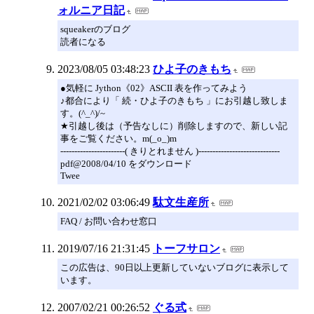
ォルニア日記
squeakerのブログ
読者になる
2023/08/05 03:48:23
ひよ子のきもち
●気軽に Jython《02》ASCII 表を作ってみよう
♪都合により「 続・ひよ子のきもち 」にお引越し致しま
す。(^_^)/~
★引越し後は（予告なしに）削除しますので、新しい記
事をご覧ください。m(_o_)m
-----------------------( きりとれません )-----------------------------
pdf@2008/04/10 をダウンロード
Twee
2021/02/02 03:06:49
駄文生産所
FAQ / お問い合わせ窓口
2019/07/16 21:31:45
トーフサロン
この広告は、90日以上更新していないブログに表示して
います。
2007/02/21 00:26:52
ぐる式