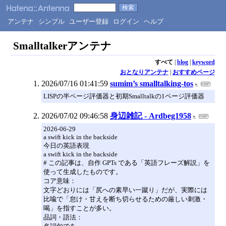
アンテナ
シンプル
ユーザー登録
ログイン
ヘルプ
Smalltalkerアンテナ
すべて
|
blog
|
keyword
おとなりアンテナ
|
おすすめページ
2026/07/16 01:41:59
sumim’s smalltalking-tos
LISPの半ページ評価器と初期Smalltalkの1ページ評価器
2026/07/02 09:46:58
身辺雑記 - Ardbeg1958
2026-06-29
a swift kick in the backside
今日の英語表現
a swift kick in the backside
# この記事は、自作 GPTs である「英語フレーズ解説」を
使って生成したものです。
コア意味：
文字どおりには「尻への素早い一蹴り」だが、実際には
比喩で「怠け・甘えを断ち切らせるための厳しい刺激・
喝」を指すことが多い。
品詞・語法：