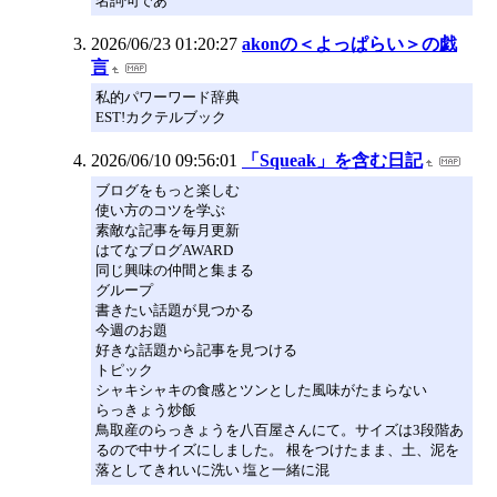
名詞句であ
2026/06/23 01:20:27
akonの＜よっぱらい＞の戯
言
私的パワーワード辞典
EST!カクテルブック
2026/06/10 09:56:01
「Squeak」を含む日記
ブログをもっと楽しむ
使い方のコツを学ぶ
素敵な記事を毎月更新
はてなブログAWARD
同じ興味の仲間と集まる
グループ
書きたい話題が見つかる
今週のお題
好きな話題から記事を見つける
トピック
シャキシャキの食感とツンとした風味がたまらない
らっきょう炒飯
鳥取産のらっきょうを八百屋さんにて。サイズは3段階あ
るので中サイズにしました。 根をつけたまま、土、泥を
落としてきれいに洗い 塩と一緒に混