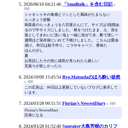
2026/06/10 04:21:46
「Smalltalk」を含む日記
シャキシャキの食感とツンとした風味がたまらない
らっきょう炒飯
鳥取産のらっきょうを八百屋さんにて。サイズは3段階あ
るので中サイズにしました。 根をつけたまま、土、泥を
落としてきれいに洗い 塩と一緒に混ぜて水、酢で浸し一
週間ほど保存袋にいれて下積けしました。 こちらは醤油
漬け。 昨日は餃子作り。ニラやキャベツ、香味た…
ほんの少し
夏
お世話したその先に成長が見られたら嬉しい
見返りが欲しかったら
2024/10/09 15:45:54
Ryo.Matsudaのほろ酔い徒然
この広告は、90日以上更新していないブログに表示して
います。
2024/03/28 09:51:51
Florian’s NewestDiary
Florian’s NewestDiary
読者になる
2024/03/28 01:52:40
Squeaker大島芳樹のカリフ