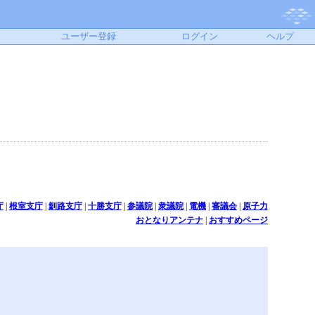
ユーザー登録
ログイン
ヘルプ
庁
|
根室支庁
|
釧路支庁
|
十勝支庁
|
参議院
|
衆議院
|
電機
|
審議会
|
原子力
おとなりアンテナ
|
おすすめページ