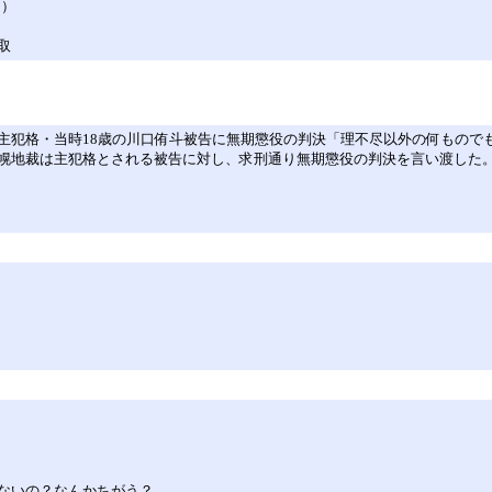
～）
取
主犯格・当時18歳の川口侑斗被告に無期懲役の判決「理不尽以外の何もので
幌地裁は主犯格とされる被告に対し、求刑通り無期懲役の判決を言い渡した
ないの？なんかちがう？