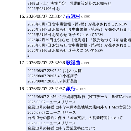
8月8日（土）実施予定 乳児健診延期のお知らせ
2026年08月06日 お
2026/08/07 22:33:47
占冠村
2026年8月7日 食中毒警報（第9報）が発令されましたNEW
2026年8月7日 お知らせ 食中毒警報（第9報）が発令されまし
2026年8月6日 お知らせ 迷子犬についてNEW
2026年7月29日 お知らせ 【北海道】「観光地づくり加速
2026年8月7日 お知らせ 食中毒警報（第9報）が発令されまし
2026年8月6日 お知らせ 迷子犬についてNEW
2
2026/08/07 22:32:36
歌謡曲
2026/08/07 22:07:32 おおい大輔
2026/08/07 20:05:49 小桜舞子
2026/08/07 20:05:09 神野美伽
2026/08/07 22:31:57
銀行
2026/08/07 21:56:42 沖縄海邦銀行（NTTデータ｜BeSTAclou
2026.08.07ニュースリリース
台風13号の接近に伴う沖縄本島地域の店内外ＡＴＭの営業態
2026.08.07ニュースリリース
台風13号の接近に伴う『国頭支店』の営業時間について
2026.08.06ニュースリリース
台風13号の接近に伴う営業態勢について