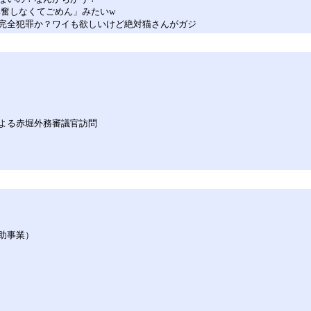
興奮しなくてごめん」みたいw
完全犯罪か？ワイも欲しいけど絶対猫さんがガジ
よる赤堀外務審議官訪問
助事業）