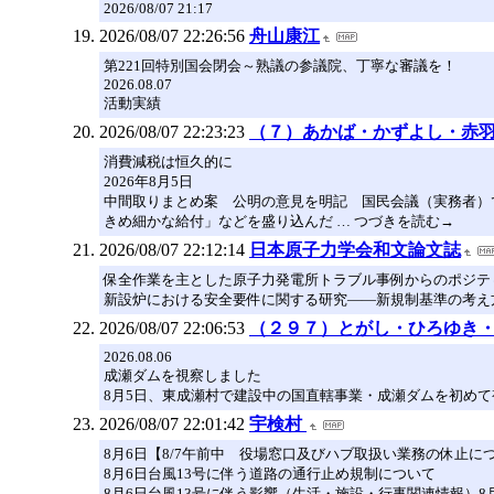
2026/08/07 21:17
2026/08/07 22:26:56
舟山康江
第221回特別国会閉会～熟議の参議院、丁寧な審議を！
2026.08.07
活動実績
2026/08/07 22:23:23
（７）あかば・かずよし・赤
消費減税は恒久的に
2026年8月5日
中間取りまとめ案 公明の意見を明記 国民会議（実務者）で
きめ細かな給付」などを盛り込んだ … つづきを読む→
2026/08/07 22:12:14
日本原子力学会和文論文誌
保全作業を主とした原子力発電所トラブル事例からのポジティブな
新設炉における安全要件に関する研究――新規制基準の考え方を踏
2026/08/07 22:06:53
（２９７）とがし・ひろゆき
2026.08.06
成瀬ダムを視察しました
8月5日、東成瀬村で建設中の国直轄事業・成瀬ダムを初めて
2026/08/07 22:01:42
宇検村
8月6日【8/7午前中 役場窓口及びハブ取扱い業務の休止に
8月6日台風13号に伴う道路の通行止め規制について
8月6日台風13号に伴う影響（生活・施設・行事関連情報）8月