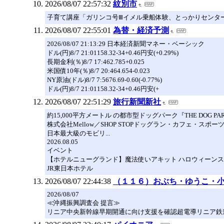
2026/08/07 22:57:32
紋別市
子育て講座「ガリンコ号Ⅲイメル乗船体験、とっかりセンタ
2026/08/07 22:55:01
為替・経済予測
2026/08/07 21:13:29 日本経済新聞マネー・ベーシック
ドル(円)8/7 21:01158.32-34+0.46円安(+0.29%)
長期金利(％)8/7 17:462.785+0.025
米国債10年(％)8/7 20:464.654-0.023
NY原油(ドル)8/7 7:5676.69-0.60(-0.77%)
ドル(円)8/7 21:01158.32-34+0.46円安(+
2026/08/07 22:51:29
旅行新聞新社
約15,000平方メートル の都市型ドッグパーク『THE DOG PA
株式会社Mellow／SHOP STOPドッグラン・カフェ・ス
日本最大級のモビリ...
2026.08.05
イベント
【ホテルニューグランド】魔法使いアキット ハロウィーン
JR東日本ホテル
2026/08/07 22:44:38
（１１６）おぶち・ゆうこ・
2026/08/07
≪沖縄振興調査会 提言≫
リニア中央新幹線早期開通に向け支援を確認超電導リニア鉄