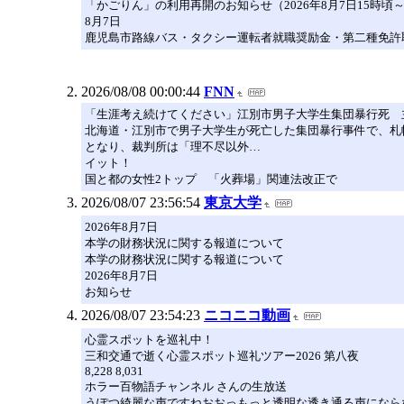
「かごりん」の利用再開のお知らせ（2026年8月7日15時頃
8月7日
鹿児島市路線バス・タクシー運転者就職奨励金・第二種免許
2026/08/08 00:00:44
FNN
「生涯考え続けてください」江別市男子大学生集団暴行死 
北海道・江別市で男子大学生が死亡した集団暴行事件で、札
となり、裁判所は「理不尽以外…
イット！
国と都の女性2トップ 「火葬場」関連法改正で
2026/08/07 23:56:54
東京大学
2026年8月7日
本学の財務状況に関する報道について
本学の財務状況に関する報道について
2026年8月7日
お知らせ
2026/08/07 23:54:23
ニコニコ動画
心霊スポットを巡礼中！
三和交通で逝く心霊スポット巡礼ツアー2026 第八夜
8,228 8,031
ホラー百物語チャンネル さんの生放送
うぽつ綺麗な声ですねおおっもっと透明な透き通る声になら