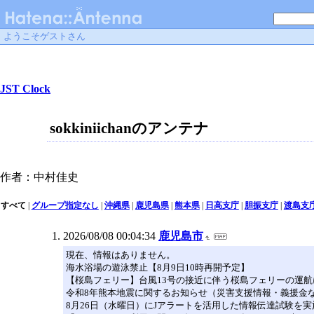
ようこそゲストさん
JST Clock
sokkiniichanのアンテナ
作者：中村佳史
すべて
|
グループ指定なし
|
沖縄県
|
鹿児島県
|
熊本県
|
日高支庁
|
胆振支庁
|
渡島支
2026/08/08 00:04:34
鹿児島市
現在、情報はありません。
海水浴場の遊泳禁止【8月9日10時再開予定】
【桜島フェリー】台風13号の接近に伴う桜島フェリーの運航
令和8年熊本地震に関するお知らせ（災害支援情報・義援金
8月26日（水曜日）にJアラートを活用した情報伝達試験を