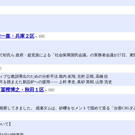
羽一嘉・兵庫２区
杉氏ら 政府・超党派による「社会保障国民会議」の実務者会議が27日、衆院
教訓導出のための分析手法 堀内 友翔, 北村 正晴, 高橋 信
まえた新設炉への援用―― 上村 孝史, 眞砂 英樹, 山形 浩史
・冨樫博之・秋田１区
視察してきました。 成瀬ダムは、砂礫をセメントで固めて造る「台形CSGダム
ついて】
6日18時更新