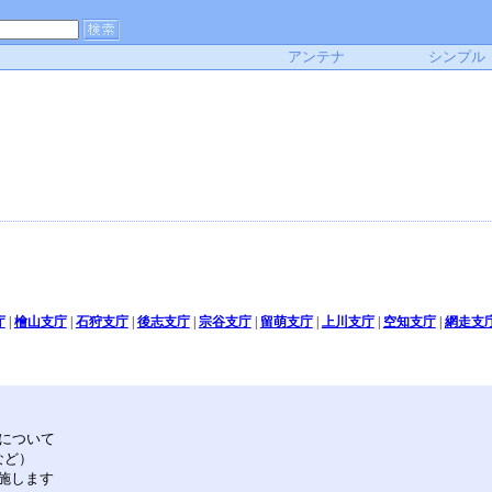
アンテナ
シンプル
庁
|
檜山支庁
|
石狩支庁
|
後志支庁
|
宗谷支庁
|
留萌支庁
|
上川支庁
|
空知支庁
|
網走支
について
など）
実施します