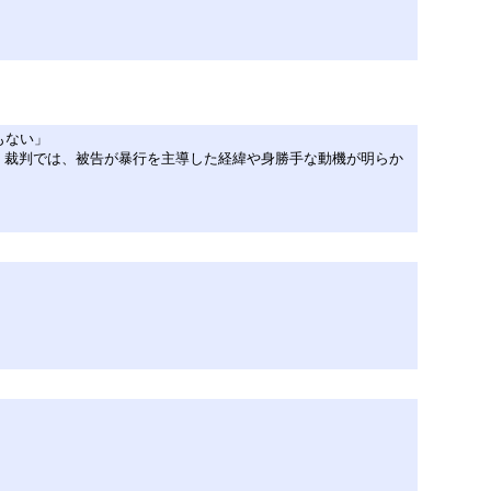
もない」
。裁判では、被告が暴行を主導した経緯や身勝手な動機が明らか