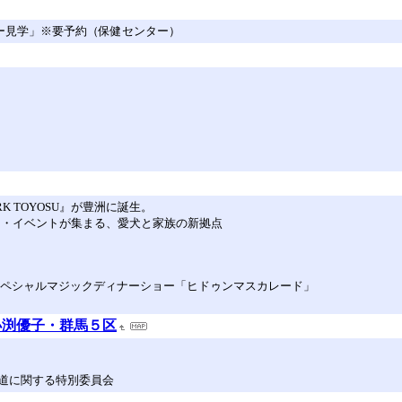
ー見学」※要予約（保健センター）
RK TOYOSU』が豊洲に誕生。
ポーツ・イベントが集まる、愛犬と家族の新拠点
スペシャルマジックディナーショー「ヒドゥンマスカレード」
小渕優子・群馬５区
道に関する特別委員会