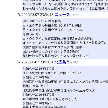
ルーデウス教EDになった理由言えやかわいいは？「お前に
しかも殴った後殴った部分を削いで食べちゃえば証拠隠滅、
2026/08/07 23:54:13
ニュース
2026/08/07 23:14:19 外務省
日・エクアドル外相会談（令和8年8月6日）
日・エクアドル外相会談（於：エクアドル）
令和8年8月7日
日・ウクライナ投資協定改正交渉第7回会合の開催
オチョア・メキシコ外務省多国間問題・人権担当外務次官に
大西外務大臣政務官のエジプト訪問（結果）
堀井外務副大臣のミクロネシア連邦訪問
英利外務大臣政務官のタジキスタン及びキルギ
2026/08/07 23:40:31
北広島市
お知らせ2026年8月7日
eLTAX更改に伴うサービスの停止について
お知らせ2026年8月7日
地域活性化政策補助事業（企業版ふるさと納税を活用した補
募集2026年8月7日
北広島市職員住宅及び教職員住宅等の利活用の検討
お知らせ2026年8月7日
食中毒警報（第3号）が発令されました
お知らせ2026年8月7日
給排水工事指定業者名簿一覧表