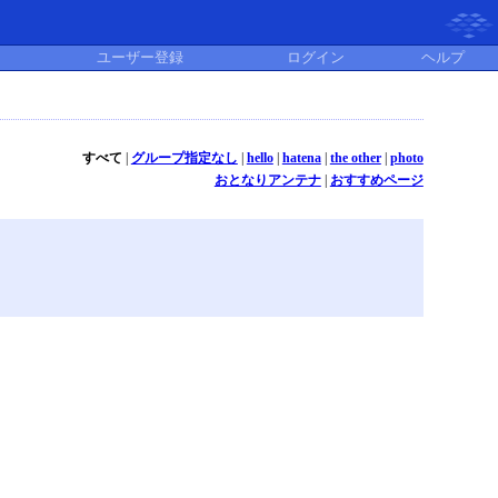
ユーザー登録
ログイン
ヘルプ
すべて
|
グループ指定なし
|
hello
|
hatena
|
the other
|
photo
おとなりアンテナ
|
おすすめページ