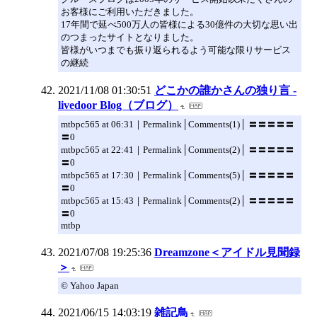
お客様にご利用いただきました。
17年間で延べ500万人の皆様による30億件の大切な思い出
のつまったサイトとなりました。
皆様がいつまでも振り返られるよう可能な限りサービス
の継続
2021/11/08 01:30:51
どこかの誰かさんの独り言 -
livedoor Blog（ブログ）
mtbpc565 at 06:31｜Permalink│Comments(1)│ 〓〓〓〓〓
〓0
mtbpc565 at 22:41｜Permalink│Comments(2)│ 〓〓〓〓〓
〓0
mtbpc565 at 17:30｜Permalink│Comments(5)│ 〓〓〓〓〓
〓0
mtbpc565 at 15:43｜Permalink│Comments(2)│ 〓〓〓〓〓
〓0
mtbp
2021/07/08 19:25:36
Dreamzone＜アイドル見聞録
＞
© Yahoo Japan
2021/06/15 14:03:19
雑記鳥