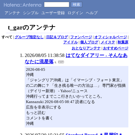
アンテナ
シンプル
ユーザー登録
ログイン
ヘルプ
t_garのアンテナ
すべて
|
グループ指定なし
|
日記＆ブログ
|
ファンページ
|
オフィシャルページ
|
アイドル
|
個人ブログ
|
メイステ
|
秋葉原
おとなりアンテナ
|
おすすめページ
2026/08/05 11:38:58
はてなダイアリー - そんなあ
なたに流星落
2026-08-05
沖縄
「ジャングリア沖縄」は「イマーシブ・フォート東京」
の二の舞に？ 「生き残る唯一の方法は…」 専門家が指摘
（デイリー新潮） - Yahoo!ニュース
沖縄行ってまでここ行きたいかってところ。
Kannazuki 2026-08-05 08:47 読者になる
広告を非表示にする
もっと読む
コメントを書く
沖縄