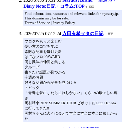
2026/07/30 15:31:55
Stardust Brand ＊星屑印＊
Diary Note:日記・コラム:TOP
Find information, resources and relevant links for mycasty.jp.
This domain may be for sale.
Terms of Service | Privacy Policy
2026/07/25 07:12:24
寺田有希ヲタの日記
ブログをもっと楽しむ
使い方のコツを学ぶ
素敵な記事を毎月更新
はてなブログAWARD
同じ興味の仲間と集まる
グループ
書きたい話題が見つかる
今週のお題
好きな話題から記事を見つける
トピック
「青春を音にしたらこれしかない」くらいの瑞々しい輝
き
岡村靖幸 2026 SUMMER TOUR ピポット@Zepp Haneda
に行ってきた‼️
岡村ちゃんに久々に会えて本当に本当に本当に嬉しかっ
た