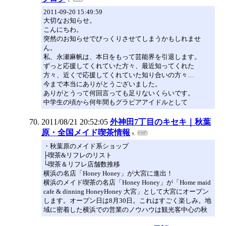
2011-09-20 15:49:59
大切なお知らせ。
こんにちわ。
突然のお知らせでびっくりさせてしまうかもしれませ
ん。
私、永瀬麻帆は、本日をもって芸能界を引退します。
ずっと応援してくれていた方々、最近知ってくれた
方々、近くで応援してくれていた知り合いの方々…
今まで本当にありがとうございました。
ありがとうって何回言っても足りないくらいです。
中学生の頃から何年間もグラビアアイドルとして
2011/08/21 20:52:05
外神田7丁目のキセキ｜秋葉
原・全国メイド喫茶情報
・秋葉原のメイド系ショップ
├喫茶&リフレのリスト
└喫茶＆リフレ店舗数推移
横浜の名店「Honey Honey」が大宮に進出！
横浜のメイド喫茶の名店「Honey Honey」が「Home maid
cafe & dinning HoneyHoney 大宮」として大宮にオープン
します。オープン日は8月30日。これはすごく楽しみ。地
域に密着した横浜での営業のノウハウは観光客中心の秋