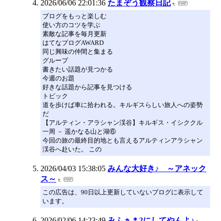
2026/06/06 22:01:36
たまぞう観察日記
ブログをもっと楽しむ
使い方のコツを学ぶ
素敵な記事を毎月更新
はてなブログAWARD
同じ興味の仲間と集まる
グループ
書きたい話題が見つかる
今週のお題
好きな話題から記事を見つける
トピック
道を歩けば車に拾われる。キルギスらしい旅人への姿勢
だ
【アルティン・アラシャン渓谷】キルギス・イシククル
一周 － 遥かなる山と湖⑥
今回の旅の最終目的地とも言えるアルティンアラシャン
渓谷へ赴いた。 この
2026/04/03 15:38:05
みんな大好き♪ ～アネック
ス～
この広告は、90日以上更新していないブログに表示して
います。
2026/02/06 14:23:49
みふぁ＊2にしてやんよ♪