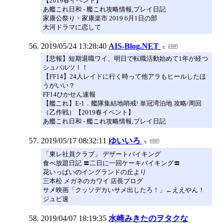
【2019春イベント】
あ艦これ日和 - 艦これ攻略情報,プレイ日記
家康公祭り・家康楽市 2019 6月1日の部
大河ドラマに恋して
2019/05/24 13:28:40
AIS-Blog.NET
【悲報】短期退職ワイ、明日で転職活動始めて1年が経つ
シュバルツ！！
【FF14】24人レイドに行く時って他アラもヒールしたほ
うがいい？
FF14ひかせん速報
【艦これ】E-1．艦隊集結地哨戒! 単冠湾泊地 攻略/周回
（乙作戦）【2019春イベント】
あ艦これ日和 - 艦これ攻略情報,プレイ日記
2019/05/17 08:32:11
ゆいいろ
「東レ社員クラブ」 デザートバイキング
食べ放題日記 〓二日に一回ケーキバイキング〓
花いっぱいのイングランドの丘より
三本松 メガネのカワイ 店長ブログ
サメ映画「クッソデカいサメ出したろ！」←ええやん！
ジュピ速
2019/04/07 18:19:35
水崎みきたのヲタクな