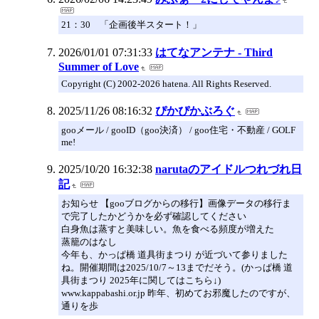
21：30 「企画後半スタート！」
2026/01/01 07:31:33
はてなアンテナ - Third
Summer of Love
Copyright (C) 2002-2026 hatena. All Rights Reserved.
2025/11/26 08:16:32
ぴかぴかぶろぐ
gooメール / gooID（goo決済） / goo住宅・不動産 / GOLF
me!
2025/10/20 16:32:38
narutaのアイドルつれづれ日
記
お知らせ 【gooブログからの移行】画像データの移行ま
で完了したかどうかを必ず確認してください
白身魚は蒸すと美味しい。魚を食べる頻度が増えた
蒸籠のはなし
今年も、かっぱ橋 道具街まつり が近づいて参りました
ね。開催期間は2025/10/7～13までだそう。(かっぱ橋 道
具街まつり 2025年に関してはこちら↓)
www.kappabashi.or.jp 昨年、初めてお邪魔したのですが、
通りを歩