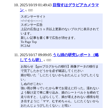
2025/10/19 01:49:43
目指すはグラビアカメラマ
ン
スポンサーサイト
--/--/--(--) --:--:-- |
スポンサー広告
上記の広告は１ヶ月以上更新のないブログに表示されて
います。
新しい記事を書く事で広告が消せます。
To Page Top
FC2Ad
2025/10/17 09:09:05
うら姉の研究レポート（略
してうら研）
お知らせ 【gooブログからの移行】画像データの移行ま
で完了したかどうかを必ず確認してください
娘が呟いた「しにたくないからおたんじょうびしたくな
い」
しぬのがこわい
強い雨が降っていたから車でお迎えに行った。濡れない
よう駆け足で車に乗り込み、娘のシートベルトを締めて
走り出すと、しばらくして、娘が堪えきれない感情を吐
き出すように「ママ、むすめちゃん、しにたくないから
おたんじょうびしたくない」と呟い