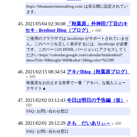
https://bbsmaster.hatenablog.com/ は非公開に設定されてい
ます。
2021/05/04 02:36:08
「秋葉原」外神田7丁目のキ
セキ - livedoor Blog（ブログ）
ご使用のブラウザでは JavaScript がサポートされていませ
ん。このページを正しく表示するには、JavaScript が必要
です。このページの HTML バージョンにアクセスしてく
ださい:https://calendar.google.com/calendar/htmlembed?
showTitle=0&height=600&wkst=2&bgcolor=%23fff
2021/02/15 08:34:54
アキバBlog（秋葉原ブログ）
秋葉原をお伝えする世界で一番「アキバ」な個人ニュー
スサイト▲
2021/02/02 03:12:43
今日は明日の予告編（仮）
FAQ / お問い合わせ窓口
2021/02/01 20:12:29
さも だいありぃ～
FAQ / お問い合わせ窓口