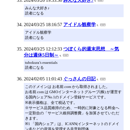
2024/03/26 19:33:30
みんな大好き♪
みんな大好き♪
読者になる
2024/03/25 18:16:57
アイドル観察学
アイドル観察学
読者になる
2024/03/25 12:12:33
つぼくら的週末思想 ～気
分は週休5日制～
tubokura’s essentials
読者になる
2024/02/05 11:01:43
ぐっさんの日記
このドメインは お名前.com から取得されました。
お名前.com は GMOインターネットグループ(株) が運営す
る国内シェアNo.1のドメイン登録サービスです。
※表示価格は、全て税込です。
※サービス品質維持のため、一時的に対象となる料金へ
一定割合の「サービス維持調整費」を加算させていただ
きます。
※1 「国内シェア」は、ICANN(インターネットのドメイ
ン名などの資源を管理する非営利団体