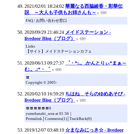
2021/02/01 18:24:02
華麗なる西脇綾香・彩華伝
説 ～大人も子供もお姉さんも～
FAQ / お問い合わせ窓口
2020/09/29 21:46:24
メイドステーション -
livedoor Blog（ブログ）
Links
【サイト】メイドステーションカフェ
2020/06/13 09:27:37
゜・*:.。.かんとりぃ*まぁ～
む.。.:*・゜
〓
Copyright © 2005-
2020/02/10 16:59:29
ちはね＿そらのゆめあそび -
livedoor Blog（ブログ）
〓〓〓〓〓〓0
yumehanabi_sora at 01:56｜
Permalink│Comments(1)│TrackBack(0)
2019/12/07 03:48:19
☆まなみにっき☆ - livedoor