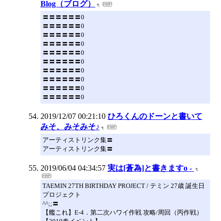
Blog（ブログ）
〓〓〓〓〓〓0
〓〓〓〓〓〓0
〓〓〓〓〓〓0
〓〓〓〓〓〓0
〓〓〓〓〓〓0
〓〓〓〓〓〓0
〓〓〓〓〓〓0
〓〓〓〓〓〓0
〓〓〓〓〓〓0
〓〓〓〓〓〓0
2019/12/07 00:21:10
ひろくんのドーンと書いて
みそ、みそみそ♪
アーティストリンク集〓
アーティストリンク集〓
2019/06/04 04:34:57
実は[蒼為]と書きますo -
TAEMIN 27TH BIRTHDAY PROJECT / テミン 27歳 誕生日
プロジェクト
^^;;〓
【艦これ】E-4．第二次ハワイ作戦 攻略/周回（丙作戦）