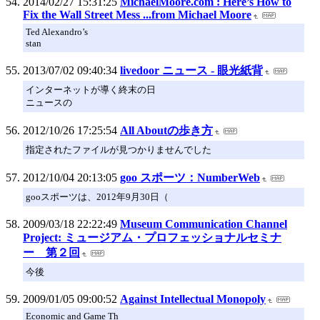
2014/02/27 15:31:25
MichaelMoore.com : Here’s How to
Fix the Wall Street Mess ...from Michael Moore
Ted Alexandro’s
stan
2013/07/02 09:40:34
livedoor ニュース - 眼光紙背
インターネットが導く終末の日
ニュースの
2012/10/26 17:25:54
All Aboutの歩き方
指定されたファイルが見つかりませんでした
2012/10/04 20:13:05
goo スポーツ：NumberWeb
gooスポーツは、2012年9月30日（
2009/03/18 22:22:49
Museum Communication Channel
Project: ミュージアム・プロフェッショナルセミナ
ー 第２回
今後
2009/01/05 09:00:52
Against Intellectual Monopoly
Economic and Game Th