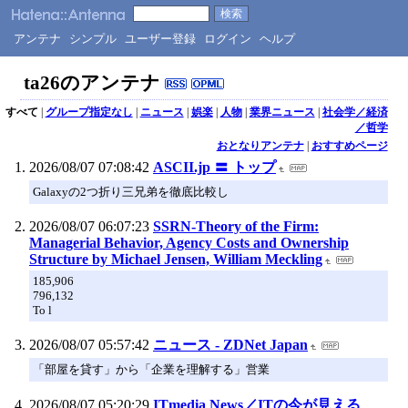
アンテナ
シンプル
ユーザー登録
ログイン
ヘルプ
ta26のアンテナ
すべて
|
グループ指定なし
|
ニュース
|
娯楽
|
人物
|
業界ニュース
|
社会学／経済
／哲学
おとなりアンテナ
|
おすすめページ
2026/08/07 07:08:42
ASCII.jp 〓 トップ
Galaxyの2つ折り三兄弟を徹底比較し
2026/08/07 06:07:23
SSRN-Theory of the Firm:
Managerial Behavior, Agency Costs and Ownership
Structure by Michael Jensen, William Meckling
185,906
796,132
To l
2026/08/07 05:57:42
ニュース - ZDNet Japan
「部屋を貸す」から「企業を理解する」営業
2026/08/07 05:20:29
ITmedia News／ITの今が見える、