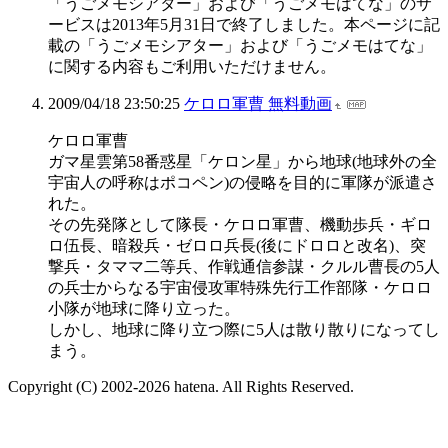
「うごメモシアター」および「うごメモはてな」のサ
ービスは2013年5月31日で終了しました。本ページに記
載の「うごメモシアター」および「うごメモはてな」
に関する内容もご利用いただけません。
2009/04/18 23:50:25
ケロロ軍曹 無料動画
ケロロ軍曹
ガマ星雲第58番惑星「ケロン星」から地球(地球外の全
宇宙人の呼称はポコペン)の侵略を目的に軍隊が派遣さ
れた。
その先発隊として隊長・ケロロ軍曹、機動歩兵・ギロ
ロ伍長、暗殺兵・ゼロロ兵長(後にドロロと改名)、突
撃兵・タママ二等兵、作戦通信参謀・クルル曹長の5人
の兵士からなる宇宙侵攻軍特殊先行工作部隊・ケロロ
小隊が地球に降り立った。
しかし、地球に降り立つ際に5人は散り散りになってし
まう。
Copyright (C) 2002-2026 hatena. All Rights Reserved.